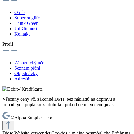
O nás
Superlonglife
Think Green
Udržitelnost
Kontakt
Profil
Zákaznický účet
Seznam přání
Objednávky
Adresář
Všechny ceny vč. zákonné DPH, bez nákladů na dopravu a
případných poplatků za dobírku, pokud není uvedeno jinak.
©Alpha Supplies s.r.o.
Diese Website verwendet Cookies, um eine bestmögliche Erfahrung