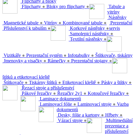
Flipcharty a bloky
Flipcharty
●
Bloky pro flipcharty
●
Tabule a
vitríny
Nástěnky
Magnetické tabule
●
Vitríny
●
Kombinované tabule
●
Prezentační
Příslušenství k tabulím
●
Korkové nástěnky
●
servis
Samolepicí nástěnky
●
Textilní nástěnky
●
Vizitkáře
●
Prezentační systém
●
Infotabulky
●
Štítkovače, tiskárny
Jmenovky a visačky
●
Rámečky
●
Prezentační stojany
●
štítků a etiketovací kleště
Štítkovače
●
Tiskárny štítků
●
Etiketovací kleště
●
Pásky a štítky
●
Řezací stroje a příslušenství
Pákové řezačky
●
Řezačky 2v1
●
Kotoučové řezačky
●
Laminace dokumentů
Laminovací fólie
●
Laminovací stroje
●
Vazba
dokumentů
Desky, fólie a kartony
●
Hřbety
●
Vázací stroje
●
Multimediální
prezentace a
příslušenství