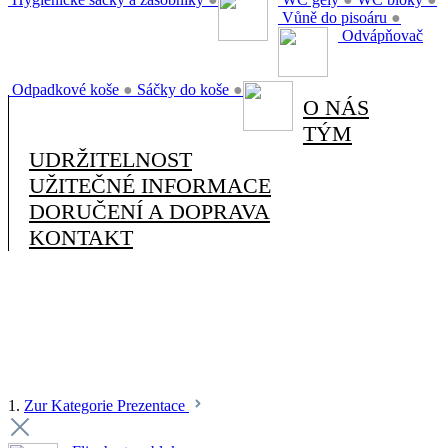
Vůně do pisoáru
●
Odvápňovač
Odpadkové koše
●
Sáčky do koše
●
O NÁS
TÝM
UDRŽITELNOST
UŽITEČNÉ INFORMACE
DORUČENÍ A DOPRAVA
KONTAKT
1.
Zur Kategorie Prezentace