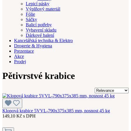
Lepicí pásky
Výplňový materiál
Fólie
Sáčky
Balicí potřeby
Vybavení skladu
Dárkové balení
Kancelářská technika & Elektro
Drogerie & Hygiena
Prezentace
Akce
Prodej
Pětivrstvé krabice
Klopová krabice 5VVL-790x375x385 mm, nosnost 45 kg
149,10 Kč s DPH