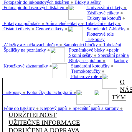
Fotopapír do inkoustových tiskáren
●
Bloky a sešity
Fotopapír do laserových tiskáren
●
Univerzální etikety
●
Zásilkové etikety
●
Etikety na kotouči
●
Etikety na pořadače
●
Snímatelné etikety
●
Tabelační etikety
●
Ostatní etikety
●
Cenové etikety
●
Samolepicí Z-bločky
●
Plotterové role
Tiskopisy
Záložky a značkovací bločky
●
Samolepicí bločky
●
Tabelační
Špalíčky na poznámky
●
Poznámkové bloky
●
papír
Školní sešity
●
Speciální papír a
Bloky se spirálou
●
kartony
Kroužkové záznamníky
●
Standardní kotoučky
●
Termokotoučky
●
Plotterové role
●
O
NÁ
Tiskopisy
●
Kotoučky do tachografů
●
TÝM
Fólie do tiskárny
●
Krepový papír
●
Speciální papír a kartony
●
UDRŽITELNOST
UŽITEČNÉ INFORMACE
DORUČENÍ A DOPRAVA