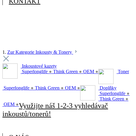
KONTAKT
1.
Zur Kategorie Inkousty & Tonery
Inkoustové kazety
Superlonglife
●
Think Green
●
OEM
●
Toner
Superlonglife
●
Think Green
●
OEM
●
Doplňky
Superlonglife
●
Think Green
●
OEM
●
Využijte náš 1-2-3 vyhledávač
inkoustů/tonerů!