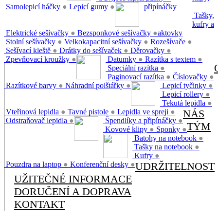
Samolepicí háčky
●
Lepicí gumy
●
připínáčky
Tašky,
kufry a
Elektrické sešívačky
●
Bezsponkové sešívačky
●
aktovky
Stolní sešívačky
●
Velkokapacitní sešívačky
●
Rozešívače
●
Sešívací kleště
●
Drátky do sešívaček
●
Děrovačky
●
Zpevňovací kroužky
●
Datumky
●
Razítka s textem
●
Speciální razítka
●
Paginovací razítka
●
Číslovačky
●
Razítkové barvy
●
Náhradní polštářky
●
Lepicí tyčinky
●
Lepicí rollery
●
Tekutá lepidla
●
Vteřinová lepidla
●
Tavné pistole
●
Lepidla ve spreji
●
NÁS
Odstraňovač lepidla
●
Špendlíky a připínáčky
●
TÝM
Kovové klipy
●
Sponky
●
Batohy na notebook
●
Tašky na notebook
●
Kufry
●
Pouzdra na laptop
●
Konferenční desky
●
UDRŽITELNOST
UŽITEČNÉ INFORMACE
DORUČENÍ A DOPRAVA
KONTAKT