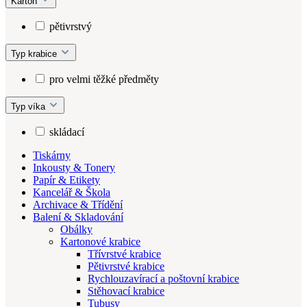
Karton
pětivrstvý
Typ krabice
pro velmi těžké předměty
Typ víka
skládací
Tiskárny
Inkousty & Tonery
Papír & Etikety
Kancelář & Škola
Archivace & Třídění
Balení & Skladování
Obálky
Kartonové krabice
Třívrstvé krabice
Pětivrstvé krabice
Rychlouzavírací a poštovní krabice
Stěhovací krabice
Tubusy