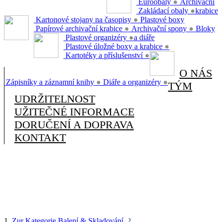
Euroobaly
●
Archivační
Zakládací obaly
●
krabice
Kartonové stojany na časopisy
●
Plastové boxy
Papírové archivační krabice
●
Archivační spony
●
Bloky
Plastové organizéry
●
a diáře
Plastové úložné boxy a krabice
●
Kartotéky a příslušenství
●
O NÁS
Zápisníky a záznamní knihy
●
Diáře a organizéry
●
TÝM
UDRŽITELNOST
UŽITEČNÉ INFORMACE
DORUČENÍ A DOPRAVA
KONTAKT
1.
Zur Kategorie Balení & Skladování