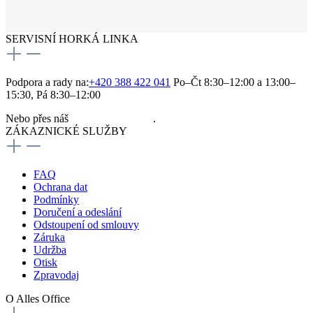
SERVISNÍ HORKÁ LINKA
Podpora a rady na:
+420 388 422 041
Po–Čt 8:30–12:00 a 13:00–
15:30, Pá 8:30–12:00
Nebo přes náš
kontaktní formulář
.
ZÁKAZNICKÉ SLUŽBY
FAQ
Ochrana dat
Podmínky
Doručení a odeslání
Odstoupení od smlouvy
Záruka
Udržba
Otisk
Zpravodaj
O Alles Office