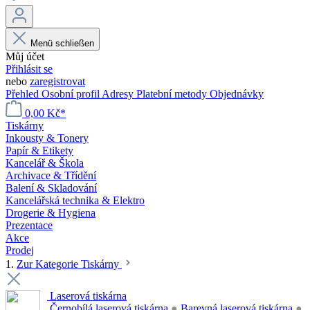
Menü schließen
Můj účet
Přihlásit se
nebo
zaregistrovat
Přehled
Osobní profil
Adresy
Platební metody
Objednávky
0,00 Kč*
Tiskárny
Inkousty & Tonery
Papír & Etikety
Kancelář & Škola
Archivace & Třídění
Balení & Skladování
Kancelářská technika & Elektro
Drogerie & Hygiena
Prezentace
Akce
Prodej
1.
Zur Kategorie Tiskárny
Laserová tiskárna
Černobílá laserová tiskárna
●
Barevná laserová tiskárna
●