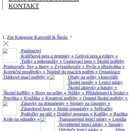
KONTAKT
1.
Zur Kategorie Kancelář & Škola
Papírnictví
Kuličková pera a propisky
●
Gelová pera a rollery
●
Tužky a mikrotužky
●
Gumovací pera
●
Školní potřeby
Popisovače, fixy a linery
●
Zvýrazňovače
●
Pryže a ořezávátka
●
Korekční prostředky
●
Náplně do psacích potřeb
●
Organizace
Dárkové psací potřeby
●
Obaly na sešity
●
kanceláře
Školní penály
●
Lepicí pásky
Školní aktovky a batohy
●
Školní kufříky
●
Boxy na sešity
●
Nůžky
●
Příslušenství k řezání
●
Pravítka
●
Kružítka
●
Kreativní potřeby
●
Ostatní školní potřeby
●
Zásuvky na dokumenty
●
Stojany na časopisy
●
Zásuvkové boxy
●
Stolní organizéry
●
Sešívačky
Podložky na stůl
●
Drátěný program
●
Kalíšky
●
Razítka
Koše na odpadky
●
Transparentní lepicí pásky
●
Lepidla
Neviditelné lepicí pásky
●
Sponky,
Odvíječe lepicí pásky
●
klipy,