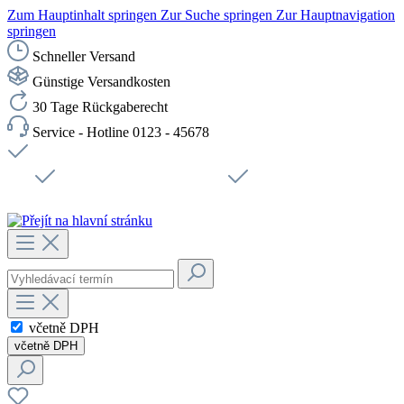
Zum Hauptinhalt springen
Zur Suche springen
Zur Hauptnavigation
springen
Schneller Versand
Günstige Versandkosten
30 Tage Rückgaberecht
Service - Hotline 0123 - 45678
Doprava zdarma od 1199 Kč bez DPH
Zabezpečené připojení SSL
Rychlé doručení
Podpora
Udržitelnost
Pracovní místa
včetně DPH
včetně DPH