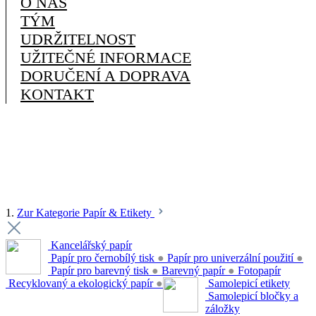
O NÁS
TÝM
UDRŽITELNOST
UŽITEČNÉ INFORMACE
DORUČENÍ A DOPRAVA
KONTAKT
1.
Zur Kategorie Papír & Etikety
Kancelářský papír
Papír pro černobílý tisk
●
Papír pro univerzální použití
●
Papír pro barevný tisk
●
Barevný papír
●
Fotopapír
Recyklovaný a ekologický papír
●
Samolepicí etikety
Samolepicí bločky a
záložky