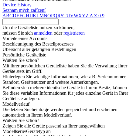
Device History
Seznam mých zařízení
A
B
C
D
E
F
G
H
I
J
K
L
M
N
O
P
Q
R
S
T
U
V
W
X
Y
Z
A
Z
0
9
Um die Geräteliste nutzen zu können,
müssen Sie sich
anmelden
oder
registrieren
Vorteile eines Accounts
Beschleunigung des Bestellprozesses
Übersicht aller getätigten Bestellungen
Persönliche Geräteliste
Wußten Sie schon?
Mit Ihrer persönlichen Geräteliste haben Sie die Verwaltung Ihrer
Geräte stets im Griff.
Hinterlegen Sie wichtige Informationen, wie z.B. Seriennummer,
Standort, Gerätenutzer und weitere Anmerkungen.
Befinden sich mehrere identische Geräte in Ihrem Besitz, können
Sie diese variablen Informationen für jedes einzelne Gerät in Ihrer
Geräteliste anlegen.
Modellverlauf
Die letzten Sucheinträge werden gespeichert und erscheinen
automatisch in Ihrem Modellverlauf.
Wußten Sie schon?
Zeigen Sie alle Geräte passend zu Ihrer ausgewählten
Modellserie/Gerätetyp an