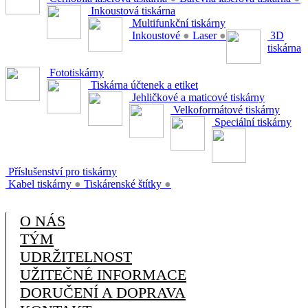
Inkoustová tiskárna
Multifunkční tiskárny
Inkoustové
●
Laser
●
3D
tiskárna
Fototiskárny
Tiskárna účtenek a etiket
Jehličkové a maticové tiskárny
Velkoformátové tiskárny
Speciální tiskárny
Příslušenství pro tiskárny
Kabel tiskárny
●
Tiskárenské štítky
●
O NÁS
TÝM
UDRŽITELNOST
UŽITEČNÉ INFORMACE
DORUČENÍ A DOPRAVA