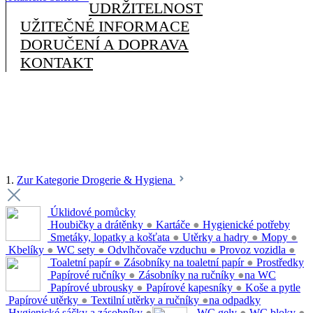
UDRŽITELNOST
UŽITEČNÉ INFORMACE
DORUČENÍ A DOPRAVA
KONTAKT
1.
Zur Kategorie Drogerie & Hygiena
Úklidové pomůcky
Houbičky a drátěnky
●
Kartáče
●
Hygienické potřeby
Smetáky, lopatky a košťata
●
Utěrky a hadry
●
Mopy
●
Kbelíky
●
WC sety
●
Odvlhčovače vzduchu
●
Provoz vozidla
●
Toaletní papír
●
Zásobníky na toaletní papír
●
Prostředky
Papírové ručníky
●
Zásobníky na ručníky
●
na WC
Papírové ubrousky
●
Papírové kapesníky
●
Koše a pytle
Papírové utěrky
●
Textilní utěrky a ručníky
●
na odpadky
Hygienické sáčky a zásobníky
●
WC gely
●
WC bloky
●