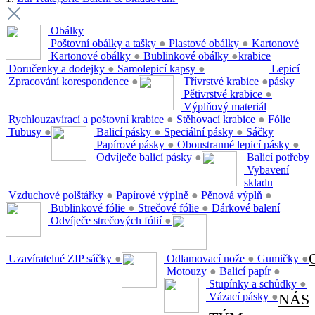
Obálky
Poštovní obálky a tašky
●
Plastové obálky
●
Kartonové
Kartonové obálky
●
Bublinkové obálky
●
krabice
Doručenky a dodejky
●
Samolepicí kapsy
●
Lepicí
Zpracování korespondence
●
Třívrstvé krabice
●
pásky
Pětivrstvé krabice
●
Výplňový materiál
Rychlouzavírací a poštovní krabice
●
Stěhovací krabice
●
Fólie
Tubusy
●
Balicí pásky
●
Speciální pásky
●
Sáčky
Papírové pásky
●
Oboustranné lepicí pásky
●
Odvíječe balicí pásky
●
Balicí potřeby
Vybavení
skladu
Vzduchové polštářky
●
Papírové výplně
●
Pěnová výplň
●
Bublinkové fólie
●
Strečové fólie
●
Dárkové balení
Odvíječe strečových fólií
●
Uzavíratelné ZIP sáčky
●
Odlamovací nože
●
Gumičky
●
Motouzy
●
Balicí papír
●
Stupínky a schůdky
●
Vázací pásky
●
NÁS