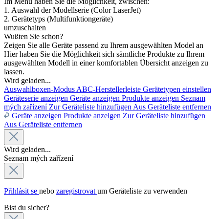
Im Menü haben Sie die Möglichkeit, zwischen:
1. Auswahl der Modellserie (Color LaserJet)
2. Gerätetyps (Multifunktiongeräte)
umzuschalten
Wußten Sie schon?
Zeigen Sie alle Geräte passend zu Ihrem ausgewählten Model an
Hier haben Sie die Möglichkeit sich sämtliche Produkte zu Ihrem
ausgewählten Modell in einer komfortablen Übersicht anzeigen zu
lassen.
Wird geladen...
Auswahlboxen-Modus
ABC-Herstellerleiste
Gerätetypen einstellen
Geräteserie anzeigen
Geräte anzeigen
Produkte anzeigen
Seznam
mých zařízení
Zur Geräteliste hinzufügen
Aus Geräteliste entfernen
Geräte anzeigen
Produkte anzeigen
Zur Geräteliste hinzufügen
Aus Geräteliste entfernen
Wird geladen...
Seznam mých zařízení
Přihlásit se
nebo
zaregistrovat
um Geräteliste zu verwenden
Bist du sicher?