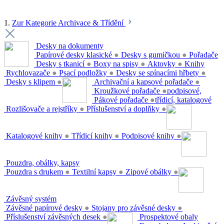
1.
Zur Kategorie Archivace & Třídění
Desky na dokumenty
Papírové desky klasické
●
Desky s gumičkou
●
Pořadače
Desky s tkanicí
●
Boxy na spisy
●
Aktovky
●
Knihy
Rychlovazače
●
Psací podložky
●
Desky se spínacími hřbety
●
Desky s klipem
●
Archivační a kapsové pořadače
●
Kroužkové pořadače
●
podpisové,
Pákové pořadače
●
třídicí, katalogové
Rozlišovače a rejstříky
●
Příslušenství a doplňky
●
Katalogové knihy
●
Třídicí knihy
●
Podpisové knihy
●
Pouzdra, obálky, kapsy
Pouzdra s drukem
●
Textilní kapsy
●
Zipové obálky
●
Závěsný systém
Závěsné papírové desky
●
Stojany pro závěsné desky
●
Příslušenství závěsných desek
●
Prospektové obaly