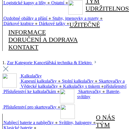
TÝM
Logistické kapsy a lišty
●
Ostatní
●
UDRŽITELNOS
Ozdobné obálky a přání
●
Stuhy, jmenovky a rozety
●
Dárkové krabice
●
Dárkové tašky
●
UŽITEČNÉ
INFORMACE
DORUČENÍ A DOPRAVA
KONTAKT
1.
Zur Kategorie Kancelářská technika & Elektro
Kalkulačky
Kapesní kalkulačky
●
Stolní kalkulačky
●
Skartovačky a
Vědecké kalkulačky
●
Kalkulačky s tiskem
●
příslušenství
Příslušenství ke kalkulačkám
●
Skartovačky
●
Baterie,
svítilny
Příslušenství pro skartovačky
●
O NÁS
Nabíjecí baterie a nabíječky
●
Svítilny, halogeny
●
TÝM
Klasické baterie
●