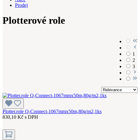
Prodej
Plotterové role
1
2
3
Plotter.role Q-Connect-1067mmx50m,80g/m2,1ks
830,10 Kč s DPH