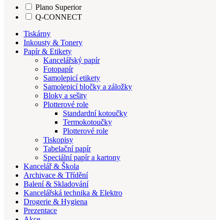
Plano Superior
Q-CONNECT
Tiskárny
Inkousty & Tonery
Papír & Etikety
Kancelářský papír
Fotopapír
Samolepicí etikety
Samolepicí bločky a záložky
Bloky a sešity
Plotterové role
Standardní kotoučky
Termokotoučky
Plotterové role
Tiskopisy
Tabelační papír
Speciální papír a kartony
Kancelář & Škola
Archivace & Třídění
Balení & Skladování
Kancelářská technika & Elektro
Drogerie & Hygiena
Prezentace
Akce