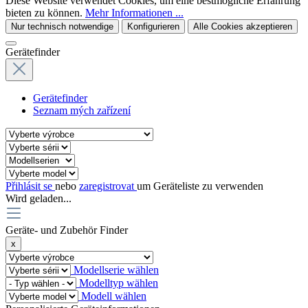
Diese Website verwendet Cookies, um eine bestmögliche Erfahrung
bieten zu können.
Mehr Informationen ...
Nur technisch notwendige
Konfigurieren
Alle Cookies akzeptieren
Gerätefinder
Gerätefinder
Seznam mých zařízení
Přihlásit se
nebo
zaregistrovat
um Geräteliste zu verwenden
Wird geladen...
Geräte- und Zubehör Finder
x
Modellserie wählen
Modelltyp wählen
Modell wählen