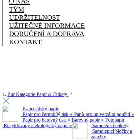
O NÁS
TÝM
UDRŽITELNOST
UŽITEČNÉ INFORMACE
DORUČENÍ A DOPRAVA
KONTAKT
1.
Zur Kategorie Papír & Etikety
Kancelářský papír
Papír pro černobílý tisk
●
Papír pro univerzální použití
●
Papír pro barevný tisk
●
Barevný papír
●
Fotopapír
Recyklovaný a ekologický papír
●
Samolepicí etikety
Samolepicí bločky a
záložky