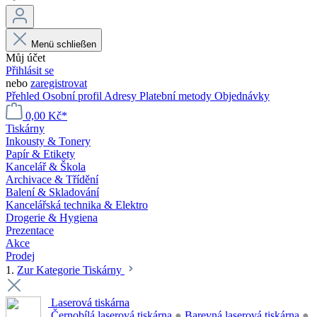
Menü schließen
Můj účet
Přihlásit se
nebo
zaregistrovat
Přehled
Osobní profil
Adresy
Platební metody
Objednávky
0,00 Kč*
Tiskárny
Inkousty & Tonery
Papír & Etikety
Kancelář & Škola
Archivace & Třídění
Balení & Skladování
Kancelářská technika & Elektro
Drogerie & Hygiena
Prezentace
Akce
Prodej
1.
Zur Kategorie Tiskárny
Laserová tiskárna
Černobílá laserová tiskárna
●
Barevná laserová tiskárna
●