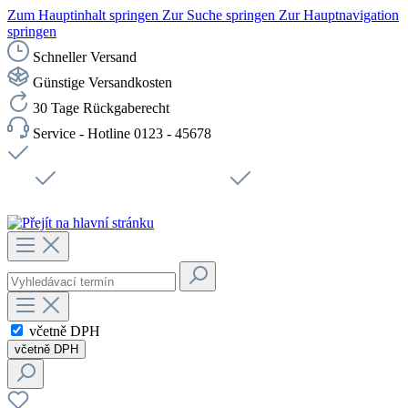
Zum Hauptinhalt springen
Zur Suche springen
Zur Hauptnavigation
springen
Schneller Versand
Günstige Versandkosten
30 Tage Rückgaberecht
Service - Hotline 0123 - 45678
Doprava zdarma od 1199 Kč bez DPH
Zabezpečené připojení SSL
Rychlé doručení
Podpora
Udržitelnost
Pracovní místa
včetně DPH
včetně DPH