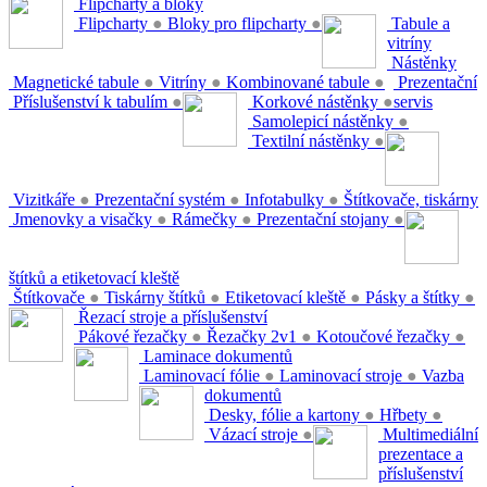
Flipcharty a bloky
Flipcharty
●
Bloky pro flipcharty
●
Tabule a
vitríny
Nástěnky
Magnetické tabule
●
Vitríny
●
Kombinované tabule
●
Prezentační
Příslušenství k tabulím
●
Korkové nástěnky
●
servis
Samolepicí nástěnky
●
Textilní nástěnky
●
Vizitkáře
●
Prezentační systém
●
Infotabulky
●
Štítkovače, tiskárny
Jmenovky a visačky
●
Rámečky
●
Prezentační stojany
●
štítků a etiketovací kleště
Štítkovače
●
Tiskárny štítků
●
Etiketovací kleště
●
Pásky a štítky
●
Řezací stroje a příslušenství
Pákové řezačky
●
Řezačky 2v1
●
Kotoučové řezačky
●
Laminace dokumentů
Laminovací fólie
●
Laminovací stroje
●
Vazba
dokumentů
Desky, fólie a kartony
●
Hřbety
●
Vázací stroje
●
Multimediální
prezentace a
příslušenství