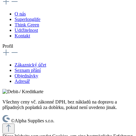
O nás
Superlonglife
Think Green
Udržitelnost
Kontakt
Profil
Zákaznický účet
Seznam přání
Objednávky
Adresář
Všechny ceny vč. zákonné DPH, bez nákladů na dopravu a
případných poplatků za dobírku, pokud není uvedeno jinak.
©Alpha Supplies s.r.o.