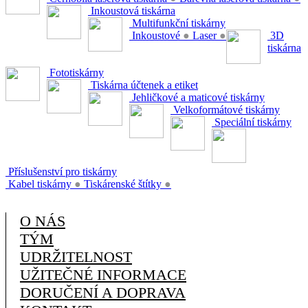
Inkoustová tiskárna
Multifunkční tiskárny
Inkoustové
●
Laser
●
3D
tiskárna
Fototiskárny
Tiskárna účtenek a etiket
Jehličkové a maticové tiskárny
Velkoformátové tiskárny
Speciální tiskárny
Příslušenství pro tiskárny
Kabel tiskárny
●
Tiskárenské štítky
●
O NÁS
TÝM
UDRŽITELNOST
UŽITEČNÉ INFORMACE
DORUČENÍ A DOPRAVA