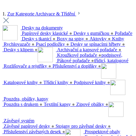
1.
Zur Kategorie Archivace & Třídění
Desky na dokumenty
Papírové desky klasické
●
Desky s gumičkou
●
Pořadače
Desky s tkanicí
●
Boxy na spisy
●
Aktovky
●
Knihy
Rychlovazače
●
Psací podložky
●
Desky se spínacími hřbety
●
Desky s klipem
●
Archivační a kapsové pořadače
●
Kroužkové pořadače
●
podpisové,
Pákové pořadače
●
třídicí, katalogové
Rozlišovače a rejstříky
●
Příslušenství a doplňky
●
Katalogové knihy
●
Třídicí knihy
●
Podpisové knihy
●
Pouzdra, obálky, kapsy
Pouzdra s drukem
●
Textilní kapsy
●
Zipové obálky
●
Závěsný systém
Závěsné papírové desky
●
Stojany pro závěsné desky
●
Příslušenství závěsných desek
●
Prospektové obaly