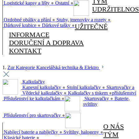
TÝM
Logistické kapsy a lišty
●
Ostatní
●
UDRŽITELNOS
Ozdobné obálky a přání
●
Stuhy, jmenovky a rozety
●
Dárkové krabice
●
Dárkové tašky
●
UŽITEČNÉ
INFORMACE
DORUČENÍ A DOPRAVA
KONTAKT
1.
Zur Kategorie Kancelářská technika & Elektro
Kalkulačky
Kapesní kalkulačky
●
Stolní kalkulačky
●
Skartovačky a
Vědecké kalkulačky
●
Kalkulačky s tiskem
●
příslušenství
Příslušenství ke kalkulačkám
●
Skartovačky
●
Baterie,
svítilny
Příslušenství pro skartovačky
●
O NÁS
Nabíjecí baterie a nabíječky
●
Svítilny, halogeny
●
TÝM
Klasické baterie
●