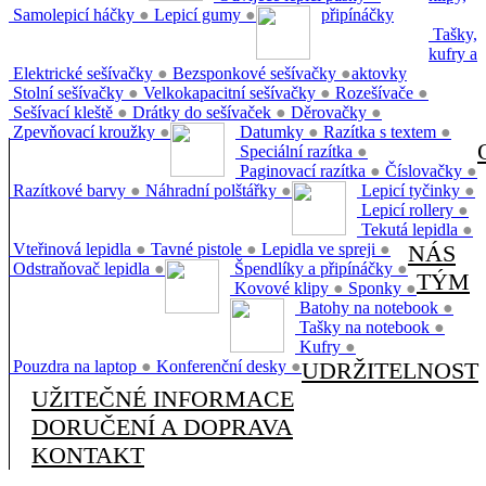
Samolepicí háčky
●
Lepicí gumy
●
připínáčky
Tašky,
kufry a
Elektrické sešívačky
●
Bezsponkové sešívačky
●
aktovky
Stolní sešívačky
●
Velkokapacitní sešívačky
●
Rozešívače
●
Sešívací kleště
●
Drátky do sešívaček
●
Děrovačky
●
Zpevňovací kroužky
●
Datumky
●
Razítka s textem
●
Speciální razítka
●
Paginovací razítka
●
Číslovačky
●
Razítkové barvy
●
Náhradní polštářky
●
Lepicí tyčinky
●
Lepicí rollery
●
Tekutá lepidla
●
Vteřinová lepidla
●
Tavné pistole
●
Lepidla ve spreji
●
NÁS
Odstraňovač lepidla
●
Špendlíky a připínáčky
●
TÝM
Kovové klipy
●
Sponky
●
Batohy na notebook
●
Tašky na notebook
●
Kufry
●
Pouzdra na laptop
●
Konferenční desky
●
UDRŽITELNOST
UŽITEČNÉ INFORMACE
DORUČENÍ A DOPRAVA
KONTAKT