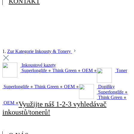
KONTAKT
1.
Zur Kategorie Inkousty & Tonery
Inkoustové kazety
Superlonglife
●
Think Green
●
OEM
●
Toner
Superlonglife
●
Think Green
●
OEM
●
Doplňky
Superlonglife
●
Think Green
●
OEM
●
Využijte náš 1-2-3 vyhledávač
inkoustů/tonerů!