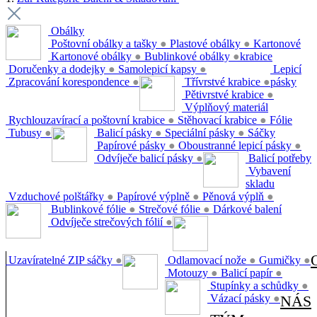
Obálky
Poštovní obálky a tašky
●
Plastové obálky
●
Kartonové
Kartonové obálky
●
Bublinkové obálky
●
krabice
Doručenky a dodejky
●
Samolepicí kapsy
●
Lepicí
Zpracování korespondence
●
Třívrstvé krabice
●
pásky
Pětivrstvé krabice
●
Výplňový materiál
Rychlouzavírací a poštovní krabice
●
Stěhovací krabice
●
Fólie
Tubusy
●
Balicí pásky
●
Speciální pásky
●
Sáčky
Papírové pásky
●
Oboustranné lepicí pásky
●
Odvíječe balicí pásky
●
Balicí potřeby
Vybavení
skladu
Vzduchové polštářky
●
Papírové výplně
●
Pěnová výplň
●
Bublinkové fólie
●
Strečové fólie
●
Dárkové balení
Odvíječe strečových fólií
●
Uzavíratelné ZIP sáčky
●
Odlamovací nože
●
Gumičky
●
Motouzy
●
Balicí papír
●
Stupínky a schůdky
●
Vázací pásky
●
NÁS