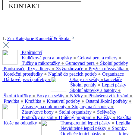
KONTAKT
1.
Zur Kategorie Kancelář & Škola
Papírnictví
Kuličková pera a propisky
●
Gelová pera a rollery
●
Tužky a mikrotužky
●
Gumovací pera
●
Školní potřeby
Popisovače, fixy a linery
●
Zvýrazňovače
●
Pryže a ořezávátka
●
Korekční prostředky
●
Náplně do psacích potřeb
●
Organizace
Dárkové psací potřeby
●
Obaly na sešity
●
kanceláře
Školní penály
●
Lepicí pásky
Školní aktovky a batohy
●
Školní kufříky
●
Boxy na sešity
●
Nůžky
●
Příslušenství k řezání
●
Pravítka
●
Kružítka
●
Kreativní potřeby
●
Ostatní školní potřeby
●
Zásuvky na dokumenty
●
Stojany na časopisy
●
Zásuvkové boxy
●
Stolní organizéry
●
Sešívačky
Podložky na stůl
●
Drátěný program
●
Kalíšky
●
Razítka
Koše na odpadky
●
Transparentní lepicí pásky
●
Lepidla
Neviditelné lepicí pásky
●
Sponky,
Odvíječe lepicí pásky
●
klipy,