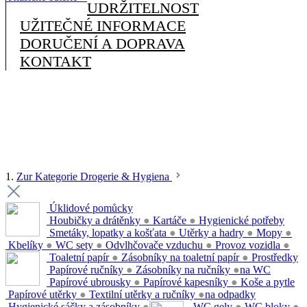
UDRŽITELNOST
UŽITEČNÉ INFORMACE
DORUČENÍ A DOPRAVA
KONTAKT
1.
Zur Kategorie Drogerie & Hygiena
Úklidové pomůcky
Houbičky a drátěnky
●
Kartáče
●
Hygienické potřeby
Smetáky, lopatky a košťata
●
Utěrky a hadry
●
Mopy
●
Kbelíky
●
WC sety
●
Odvlhčovače vzduchu
●
Provoz vozidla
●
Toaletní papír
●
Zásobníky na toaletní papír
●
Prostředky
Papírové ručníky
●
Zásobníky na ručníky
●
na WC
Papírové ubrousky
●
Papírové kapesníky
●
Koše a pytle
Papírové utěrky
●
Textilní utěrky a ručníky
●
na odpadky
Hygienické sáčky a zásobníky
●
WC gely
●
WC bloky
●