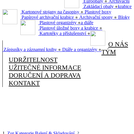
Euroobaly
●
Archivační
Zakládací obaly
●
krabice
Kartonové stojany na časopisy
●
Plastové boxy
Papírové archivační krabice
●
Archivační spony
●
Bloky
Plastové organizéry
●
a diáře
Plastové úložné boxy a krabice
●
Kartotéky a příslušenství
●
O NÁS
Zápisníky a záznamní knihy
●
Diáře a organizéry
●
TÝM
UDRŽITELNOST
UŽITEČNÉ INFORMACE
DORUČENÍ A DOPRAVA
KONTAKT
1.
Zur Kategorie Balení & Skladování