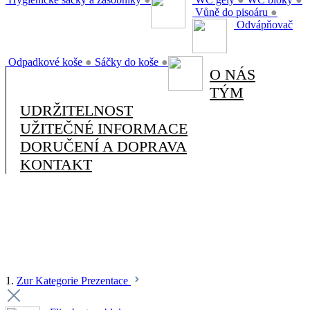
Vůně do pisoáru
●
Odvápňovač
Odpadkové koše
●
Sáčky do koše
●
O NÁS
TÝM
UDRŽITELNOST
UŽITEČNÉ INFORMACE
DORUČENÍ A DOPRAVA
KONTAKT
1.
Zur Kategorie Prezentace