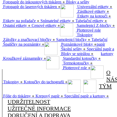
Fotopapír do inkoustových tiskáren
●
Bloky a sešity
Fotopapír do laserových tiskáren
●
Univerzální etikety
●
Zásilkové etikety
●
Etikety na kotouči
●
Etikety na pořadače
●
Snímatelné etikety
●
Tabelační etikety
●
Ostatní etikety
●
Cenové etikety
●
Samolepicí Z-bločky
●
Plotterové role
Tiskopisy
Záložky a značkovací bločky
●
Samolepicí bločky
●
Tabelační
Špalíčky na poznámky
●
Poznámkové bloky
●
papír
Školní sešity
●
Speciální papír a
Bloky se spirálou
●
kartony
Kroužkové záznamníky
●
Standardní kotoučky
●
Termokotoučky
●
Plotterové role
●
O
NÁ
Tiskopisy
●
Kotoučky do tachografů
●
TÝM
Fólie do tiskárny
●
Krepový papír
●
Speciální papír a kartony
●
UDRŽITELNOST
UŽITEČNÉ INFORMACE
DORUČENÍ A DOPRAVA