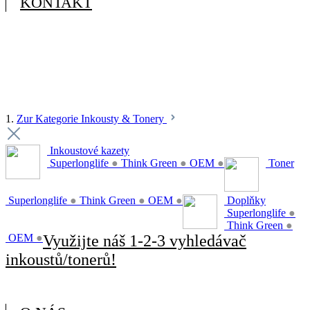
KONTAKT
1.
Zur Kategorie Inkousty & Tonery
Inkoustové kazety
Superlonglife
●
Think Green
●
OEM
●
Toner
Superlonglife
●
Think Green
●
OEM
●
Doplňky
Superlonglife
●
Think Green
●
OEM
●
Využijte náš 1-2-3 vyhledávač
inkoustů/tonerů!