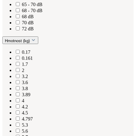
65 - 70 dB
68 - 70 dB
68 dB
70 dB
72 dB
Hmotnost (kg)
0.17
0.161
1.7
2
3.2
3.6
3.8
3.89
4
4.2
4.5
4.797
5.3
5.6