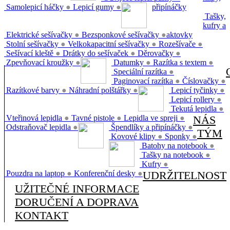
Samolepicí háčky
●
Lepicí gumy
●
připínáčky
Tašky,
kufry a
Elektrické sešívačky
●
Bezsponkové sešívačky
●
aktovky
Stolní sešívačky
●
Velkokapacitní sešívačky
●
Rozešívače
●
Sešívací kleště
●
Drátky do sešívaček
●
Děrovačky
●
Zpevňovací kroužky
●
Datumky
●
Razítka s textem
●
Speciální razítka
●
Paginovací razítka
●
Číslovačky
●
Razítkové barvy
●
Náhradní polštářky
●
Lepicí tyčinky
●
Lepicí rollery
●
Tekutá lepidla
●
Vteřinová lepidla
●
Tavné pistole
●
Lepidla ve spreji
●
NÁS
Odstraňovač lepidla
●
Špendlíky a připínáčky
●
TÝM
Kovové klipy
●
Sponky
●
Batohy na notebook
●
Tašky na notebook
●
Kufry
●
Pouzdra na laptop
●
Konferenční desky
●
UDRŽITELNOST
UŽITEČNÉ INFORMACE
DORUČENÍ A DOPRAVA
KONTAKT