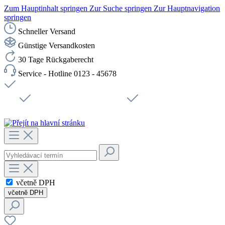
Zum Hauptinhalt springen
Zur Suche springen
Zur Hauptnavigation
springen
Schneller Versand
Günstige Versandkosten
30 Tage Rückgaberecht
Service - Hotline 0123 - 45678
Doprava zdarma od 1199 Kč bez DPH
Zabezpečené připojení SSL
Rychlé doručení
Podpora
Udržitelnost
Pracovní místa
včetně DPH
včetně DPH