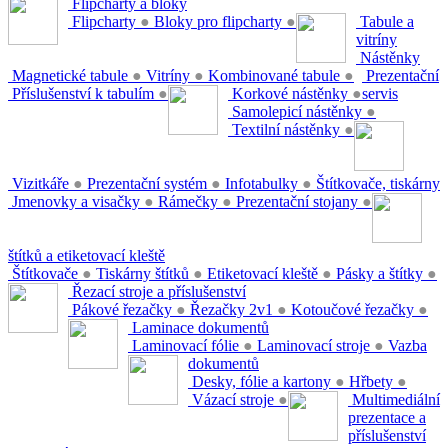
Flipcharty a bloky
Flipcharty
●
Bloky pro flipcharty
●
Tabule a
vitríny
Nástěnky
Magnetické tabule
●
Vitríny
●
Kombinované tabule
●
Prezentační
Příslušenství k tabulím
●
Korkové nástěnky
●
servis
Samolepicí nástěnky
●
Textilní nástěnky
●
Vizitkáře
●
Prezentační systém
●
Infotabulky
●
Štítkovače, tiskárny
Jmenovky a visačky
●
Rámečky
●
Prezentační stojany
●
štítků a etiketovací kleště
Štítkovače
●
Tiskárny štítků
●
Etiketovací kleště
●
Pásky a štítky
●
Řezací stroje a příslušenství
Pákové řezačky
●
Řezačky 2v1
●
Kotoučové řezačky
●
Laminace dokumentů
Laminovací fólie
●
Laminovací stroje
●
Vazba
dokumentů
Desky, fólie a kartony
●
Hřbety
●
Vázací stroje
●
Multimediální
prezentace a
příslušenství