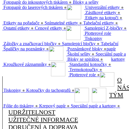
Fotopapír do inkoustových tiskáren
●
Bloky a sešity
Fotopapír do laserových tiskáren
●
Univerzální etikety
●
Zásilkové etikety
●
Etikety na kotouči
●
Etikety na pořadače
●
Snímatelné etikety
●
Tabelační etikety
●
Ostatní etikety
●
Cenové etikety
●
Samolepicí Z-bločky
●
Plotterové role
Tiskopisy
Záložky a značkovací bločky
●
Samolepicí bločky
●
Tabelační
Špalíčky na poznámky
●
Poznámkové bloky
●
papír
Školní sešity
●
Speciální papír a
Bloky se spirálou
●
kartony
Kroužkové záznamníky
●
Standardní kotoučky
●
Termokotoučky
●
Plotterové role
●
O
NÁ
Tiskopisy
●
Kotoučky do tachografů
●
TÝM
Fólie do tiskárny
●
Krepový papír
●
Speciální papír a kartony
●
UDRŽITELNOST
UŽITEČNÉ INFORMACE
DORUČENÍ A DOPRAVA