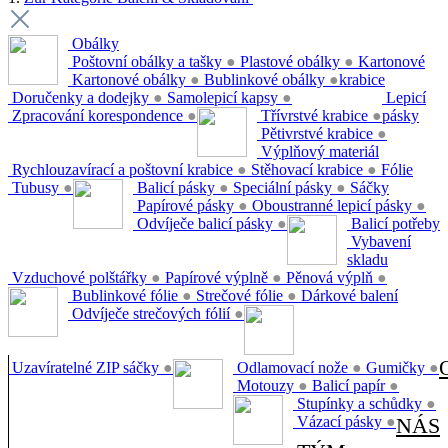
Obálky
Poštovní obálky a tašky
●
Plastové obálky
●
Kartonové
Kartonové obálky
●
Bublinkové obálky
●
krabice
Doručenky a dodejky
●
Samolepicí kapsy
●
Lepicí
Zpracování korespondence
●
Třívrstvé krabice
●
pásky
Pětivrstvé krabice
●
Výplňový materiál
Rychlouzavírací a poštovní krabice
●
Stěhovací krabice
●
Fólie
Tubusy
●
Balicí pásky
●
Speciální pásky
●
Sáčky
Papírové pásky
●
Oboustranné lepicí pásky
●
Odvíječe balicí pásky
●
Balicí potřeby
Vybavení
skladu
Vzduchové polštářky
●
Papírové výplně
●
Pěnová výplň
●
Bublinkové fólie
●
Strečové fólie
●
Dárkové balení
Odvíječe strečových fólií
●
Uzavíratelné ZIP sáčky
●
Odlamovací nože
●
Gumičky
●
Motouzy
●
Balicí papír
●
Stupínky a schůdky
●
Vázací pásky
●
NÁS