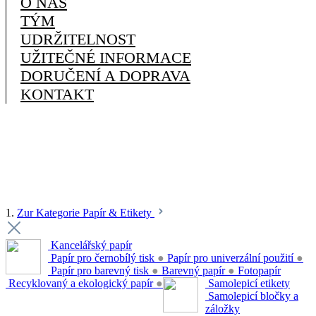
O NÁS
TÝM
UDRŽITELNOST
UŽITEČNÉ INFORMACE
DORUČENÍ A DOPRAVA
KONTAKT
1.
Zur Kategorie Papír & Etikety
Kancelářský papír
Papír pro černobílý tisk
●
Papír pro univerzální použití
●
Papír pro barevný tisk
●
Barevný papír
●
Fotopapír
Recyklovaný a ekologický papír
●
Samolepicí etikety
Samolepicí bločky a
záložky