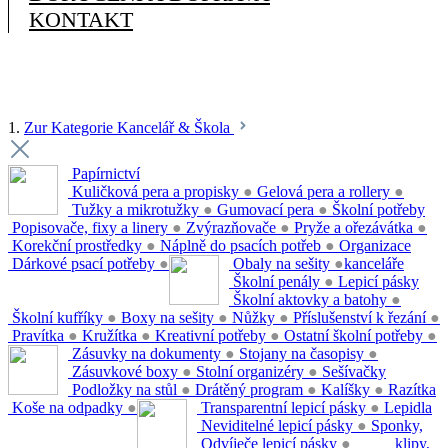
KONTAKT
1.
Zur Kategorie Kancelář & Škola
Papírnictví
Kuličková pera a propisky
●
Gelová pera a rollery
●
Tužky a mikrotužky
●
Gumovací pera
●
Školní potřeby
Popisovače, fixy a linery
●
Zvýrazňovače
●
Pryže a ořezávátka
●
Korekční prostředky
●
Náplně do psacích potřeb
●
Organizace
Dárkové psací potřeby
●
Obaly na sešity
●
kanceláře
Školní penály
●
Lepicí pásky
Školní aktovky a batohy
●
Školní kufříky
●
Boxy na sešity
●
Nůžky
●
Příslušenství k řezání
●
Pravítka
●
Kružítka
●
Kreativní potřeby
●
Ostatní školní potřeby
●
Zásuvky na dokumenty
●
Stojany na časopisy
●
Zásuvkové boxy
●
Stolní organizéry
●
Sešívačky
Podložky na stůl
●
Drátěný program
●
Kalíšky
●
Razítka
Koše na odpadky
●
Transparentní lepicí pásky
●
Lepidla
Neviditelné lepicí pásky
●
Sponky,
Odvíječe lepicí pásky
●
klipy,