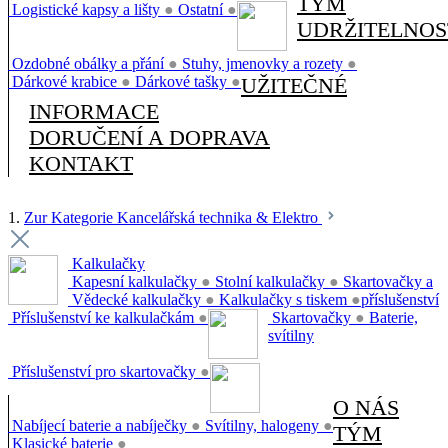
TÝM
Logistické kapsy a lišty
●
Ostatní
●
UDRŽITELNOS
Ozdobné obálky a přání
●
Stuhy, jmenovky a rozety
●
Dárkové krabice
●
Dárkové tašky
●
UŽITEČNÉ
INFORMACE
DORUČENÍ A DOPRAVA
KONTAKT
1.
Zur Kategorie Kancelářská technika & Elektro
Kalkulačky
Kapesní kalkulačky
●
Stolní kalkulačky
●
Skartovačky a
Vědecké kalkulačky
●
Kalkulačky s tiskem
●
příslušenství
Příslušenství ke kalkulačkám
●
Skartovačky
●
Baterie,
svítilny
Příslušenství pro skartovačky
●
O NÁS
Nabíjecí baterie a nabíječky
●
Svítilny, halogeny
●
TÝM
Klasické baterie
●