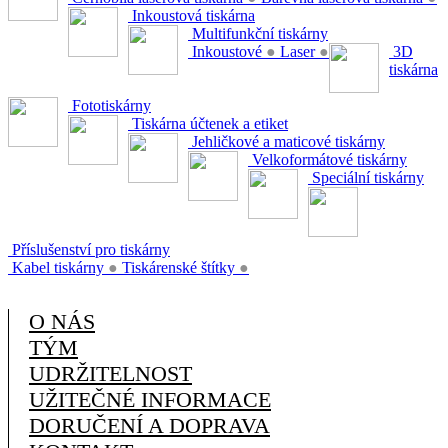
Inkoustová tiskárna
Multifunkční tiskárny
Inkoustové
●
Laser
●
3D
tiskárna
Fototiskárny
Tiskárna účtenek a etiket
Jehličkové a maticové tiskárny
Velkoformátové tiskárny
Speciální tiskárny
Příslušenství pro tiskárny
Kabel tiskárny
●
Tiskárenské štítky
●
O NÁS
TÝM
UDRŽITELNOST
UŽITEČNÉ INFORMACE
DORUČENÍ A DOPRAVA