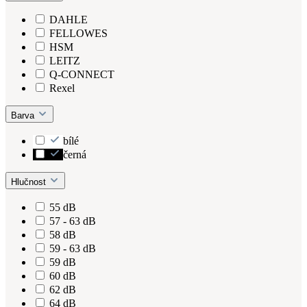
DAHLE
FELLOWES
HSM
LEITZ
Q-CONNECT
Rexel
Barva
bílé
černá
Hlučnost
55 dB
57 - 63 dB
58 dB
59 - 63 dB
59 dB
60 dB
62 dB
64 dB