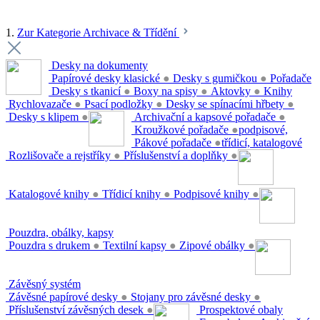
1.
Zur Kategorie Archivace & Třídění
Desky na dokumenty
Papírové desky klasické
●
Desky s gumičkou
●
Pořadače
Desky s tkanicí
●
Boxy na spisy
●
Aktovky
●
Knihy
Rychlovazače
●
Psací podložky
●
Desky se spínacími hřbety
●
Desky s klipem
●
Archivační a kapsové pořadače
●
Kroužkové pořadače
●
podpisové,
Pákové pořadače
●
třídicí, katalogové
Rozlišovače a rejstříky
●
Příslušenství a doplňky
●
Katalogové knihy
●
Třídicí knihy
●
Podpisové knihy
●
Pouzdra, obálky, kapsy
Pouzdra s drukem
●
Textilní kapsy
●
Zipové obálky
●
Závěsný systém
Závěsné papírové desky
●
Stojany pro závěsné desky
●
Příslušenství závěsných desek
●
Prospektové obaly