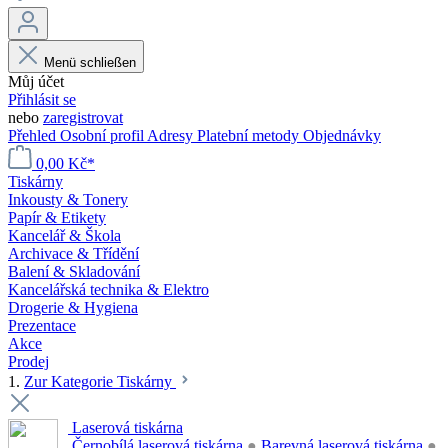
Menü schließen
Můj účet
Přihlásit se
nebo
zaregistrovat
Přehled
Osobní profil
Adresy
Platební metody
Objednávky
0,00 Kč*
Tiskárny
Inkousty & Tonery
Papír & Etikety
Kancelář & Škola
Archivace & Třídění
Balení & Skladování
Kancelářská technika & Elektro
Drogerie & Hygiena
Prezentace
Akce
Prodej
1.
Zur Kategorie Tiskárny
Laserová tiskárna
Černobílá laserová tiskárna
●
Barevná laserová tiskárna
●