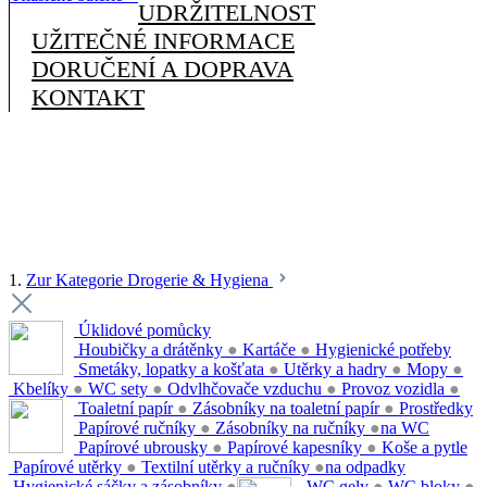
UDRŽITELNOST
UŽITEČNÉ INFORMACE
DORUČENÍ A DOPRAVA
KONTAKT
1.
Zur Kategorie Drogerie & Hygiena
Úklidové pomůcky
Houbičky a drátěnky
●
Kartáče
●
Hygienické potřeby
Smetáky, lopatky a košťata
●
Utěrky a hadry
●
Mopy
●
Kbelíky
●
WC sety
●
Odvlhčovače vzduchu
●
Provoz vozidla
●
Toaletní papír
●
Zásobníky na toaletní papír
●
Prostředky
Papírové ručníky
●
Zásobníky na ručníky
●
na WC
Papírové ubrousky
●
Papírové kapesníky
●
Koše a pytle
Papírové utěrky
●
Textilní utěrky a ručníky
●
na odpadky
Hygienické sáčky a zásobníky
●
WC gely
●
WC bloky
●