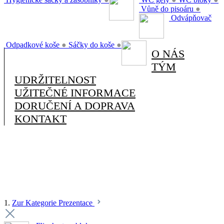
Vůně do pisoáru
●
Odvápňovač
Odpadkové koše
●
Sáčky do koše
●
O NÁS
TÝM
UDRŽITELNOST
UŽITEČNÉ INFORMACE
DORUČENÍ A DOPRAVA
KONTAKT
1.
Zur Kategorie Prezentace