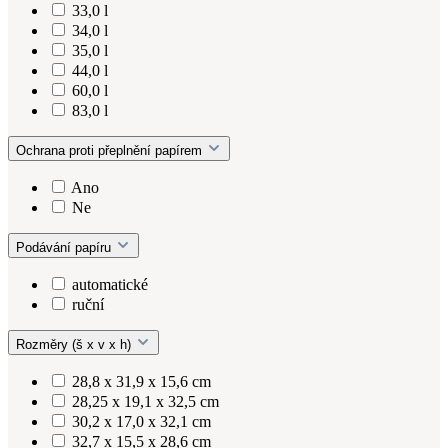
33,0 l
34,0 l
35,0 l
44,0 l
60,0 l
83,0 l
Ochrana proti přeplnění papírem
Ano
Ne
Podávání papíru
automatické
ruční
Rozměry (š x v x h)
28,8 x 31,9 x 15,6 cm
28,25 x 19,1 x 32,5 cm
30,2 x 17,0 x 32,1 cm
32,7 x 15,5 x 28,6 cm