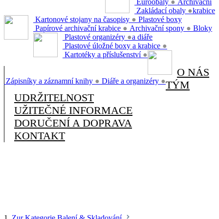
Euroobaly
●
Archivační
Zakládací obaly
●
krabice
Kartonové stojany na časopisy
●
Plastové boxy
Papírové archivační krabice
●
Archivační spony
●
Bloky
Plastové organizéry
●
a diáře
Plastové úložné boxy a krabice
●
Kartotéky a příslušenství
●
O NÁS
Zápisníky a záznamní knihy
●
Diáře a organizéry
●
TÝM
UDRŽITELNOST
UŽITEČNÉ INFORMACE
DORUČENÍ A DOPRAVA
KONTAKT
1.
Zur Kategorie Balení & Skladování