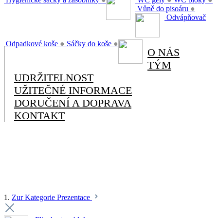
Vůně do pisoáru
●
Odvápňovač
Odpadkové koše
●
Sáčky do koše
●
O NÁS
TÝM
UDRŽITELNOST
UŽITEČNÉ INFORMACE
DORUČENÍ A DOPRAVA
KONTAKT
1.
Zur Kategorie Prezentace