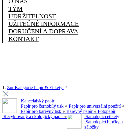
O NÁS
TÝM
UDRŽITELNOST
UŽITEČNÉ INFORMACE
DORUČENÍ A DOPRAVA
KONTAKT
1.
Zur Kategorie Papír & Etikety
Kancelářský papír
Papír pro černobílý tisk
●
Papír pro univerzální použití
●
Papír pro barevný tisk
●
Barevný papír
●
Fotopapír
Recyklovaný a ekologický papír
●
Samolepicí etikety
Samolepicí bločky a
záložky