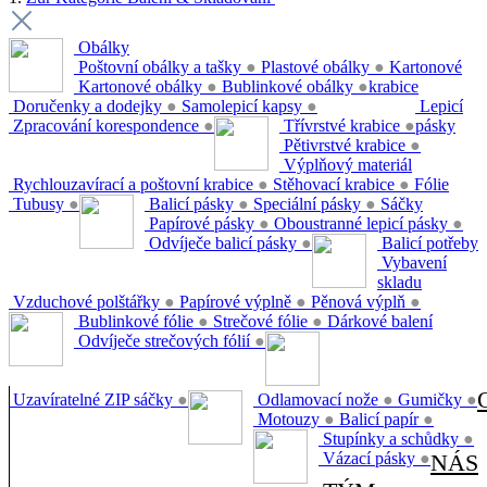
Obálky
Poštovní obálky a tašky
●
Plastové obálky
●
Kartonové
Kartonové obálky
●
Bublinkové obálky
●
krabice
Doručenky a dodejky
●
Samolepicí kapsy
●
Lepicí
Zpracování korespondence
●
Třívrstvé krabice
●
pásky
Pětivrstvé krabice
●
Výplňový materiál
Rychlouzavírací a poštovní krabice
●
Stěhovací krabice
●
Fólie
Tubusy
●
Balicí pásky
●
Speciální pásky
●
Sáčky
Papírové pásky
●
Oboustranné lepicí pásky
●
Odvíječe balicí pásky
●
Balicí potřeby
Vybavení
skladu
Vzduchové polštářky
●
Papírové výplně
●
Pěnová výplň
●
Bublinkové fólie
●
Strečové fólie
●
Dárkové balení
Odvíječe strečových fólií
●
Uzavíratelné ZIP sáčky
●
Odlamovací nože
●
Gumičky
●
Motouzy
●
Balicí papír
●
Stupínky a schůdky
●
Vázací pásky
●
NÁS