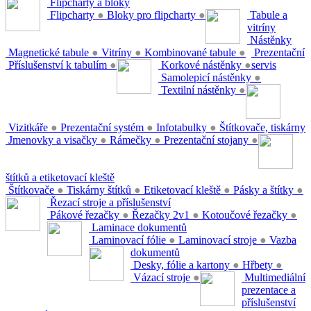
Flipcharty a bloky
Flipcharty
●
Bloky pro flipcharty
●
Tabule a
vitríny
Nástěnky
Magnetické tabule
●
Vitríny
●
Kombinované tabule
●
Prezentační
Příslušenství k tabulím
●
Korkové nástěnky
●
servis
Samolepicí nástěnky
●
Textilní nástěnky
●
Vizitkáře
●
Prezentační systém
●
Infotabulky
●
Štítkovače, tiskárny
Jmenovky a visačky
●
Rámečky
●
Prezentační stojany
●
štítků a etiketovací kleště
Štítkovače
●
Tiskárny štítků
●
Etiketovací kleště
●
Pásky a štítky
●
Řezací stroje a příslušenství
Pákové řezačky
●
Řezačky 2v1
●
Kotoučové řezačky
●
Laminace dokumentů
Laminovací fólie
●
Laminovací stroje
●
Vazba
dokumentů
Desky, fólie a kartony
●
Hřbety
●
Vázací stroje
●
Multimediální
prezentace a
příslušenství