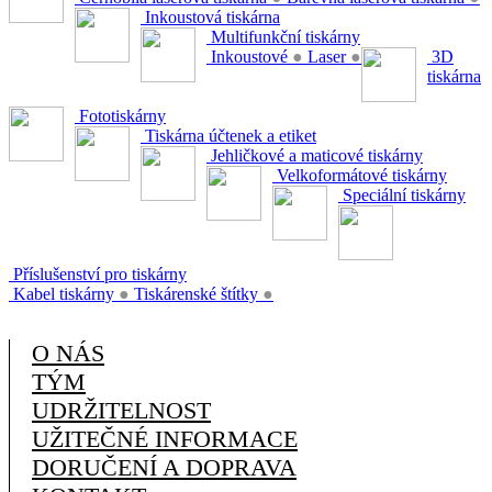
Inkoustová tiskárna
Multifunkční tiskárny
Inkoustové
●
Laser
●
3D
tiskárna
Fototiskárny
Tiskárna účtenek a etiket
Jehličkové a maticové tiskárny
Velkoformátové tiskárny
Speciální tiskárny
Příslušenství pro tiskárny
Kabel tiskárny
●
Tiskárenské štítky
●
O NÁS
TÝM
UDRŽITELNOST
UŽITEČNÉ INFORMACE
DORUČENÍ A DOPRAVA