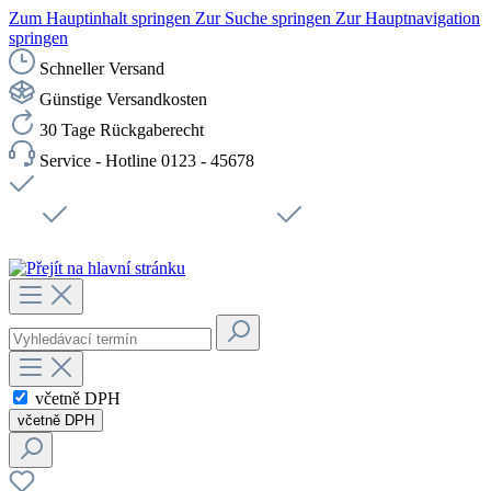
Zum Hauptinhalt springen
Zur Suche springen
Zur Hauptnavigation
springen
Schneller Versand
Günstige Versandkosten
30 Tage Rückgaberecht
Service - Hotline 0123 - 45678
Doprava zdarma od 1199 Kč bez DPH
Zabezpečené připojení SSL
Rychlé doručení
Podpora
Udržitelnost
Pracovní místa
včetně DPH
včetně DPH