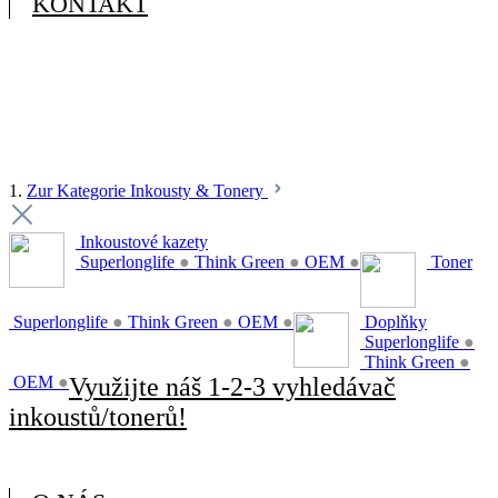
KONTAKT
1.
Zur Kategorie Inkousty & Tonery
Inkoustové kazety
Superlonglife
●
Think Green
●
OEM
●
Toner
Superlonglife
●
Think Green
●
OEM
●
Doplňky
Superlonglife
●
Think Green
●
OEM
●
Využijte náš 1-2-3 vyhledávač
inkoustů/tonerů!