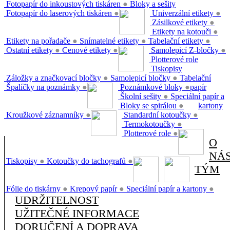
Fotopapír do inkoustových tiskáren
●
Bloky a sešity
Fotopapír do laserových tiskáren
●
Univerzální etikety
●
Zásilkové etikety
●
Etikety na kotouči
●
Etikety na pořadače
●
Snímatelné etikety
●
Tabelační etikety
●
Ostatní etikety
●
Cenové etikety
●
Samolepicí Z-bločky
●
Plotterové role
Tiskopisy
Záložky a značkovací bločky
●
Samolepicí bločky
●
Tabelační
Špalíčky na poznámky
●
Poznámkové bloky
●
papír
Školní sešity
●
Speciální papír a
Bloky se spirálou
●
kartony
Kroužkové záznamníky
●
Standardní kotoučky
●
Termokotoučky
●
Plotterové role
●
O
NÁ
Tiskopisy
●
Kotoučky do tachografů
●
TÝM
Fólie do tiskárny
●
Krepový papír
●
Speciální papír a kartony
●
UDRŽITELNOST
UŽITEČNÉ INFORMACE
DORUČENÍ A DOPRAVA