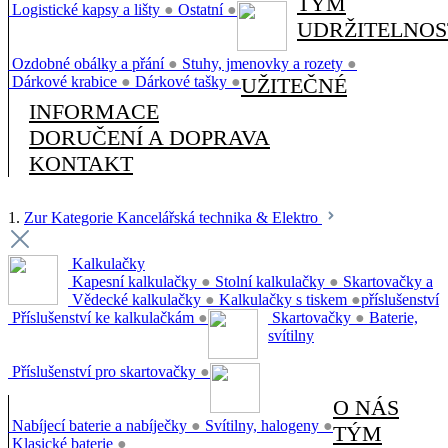
TÝM
Logistické kapsy a lišty
●
Ostatní
●
UDRŽITELNOS
Ozdobné obálky a přání
●
Stuhy, jmenovky a rozety
●
Dárkové krabice
●
Dárkové tašky
●
UŽITEČNÉ
INFORMACE
DORUČENÍ A DOPRAVA
KONTAKT
1.
Zur Kategorie Kancelářská technika & Elektro
Kalkulačky
Kapesní kalkulačky
●
Stolní kalkulačky
●
Skartovačky a
Vědecké kalkulačky
●
Kalkulačky s tiskem
●
příslušenství
Příslušenství ke kalkulačkám
●
Skartovačky
●
Baterie,
svítilny
Příslušenství pro skartovačky
●
O NÁS
Nabíjecí baterie a nabíječky
●
Svítilny, halogeny
●
TÝM
Klasické baterie
●