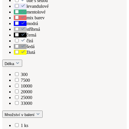
bílé s šedou
levandulové
mentolové
mix barev
modrá
stříbrná
černá
čirá
šedá
žlutá
Délka
300
7500
10000
20000
25000
33000
Množství v balení
1 ks