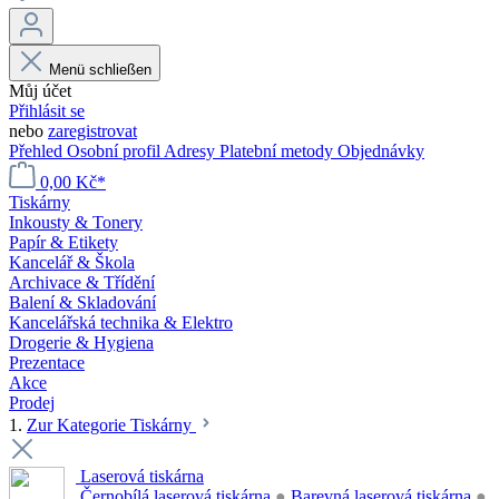
Menü schließen
Můj účet
Přihlásit se
nebo
zaregistrovat
Přehled
Osobní profil
Adresy
Platební metody
Objednávky
0,00 Kč*
Tiskárny
Inkousty & Tonery
Papír & Etikety
Kancelář & Škola
Archivace & Třídění
Balení & Skladování
Kancelářská technika & Elektro
Drogerie & Hygiena
Prezentace
Akce
Prodej
1.
Zur Kategorie Tiskárny
Laserová tiskárna
Černobílá laserová tiskárna
●
Barevná laserová tiskárna
●