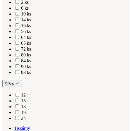
2 ks
6 ks
10 ks
14 ks
16 ks
56 ks
64 ks
65 ks
72 ks
80 ks
84 ks
90 ks
98 ks
Šířka
12
15
18
19
24
Tiskárny