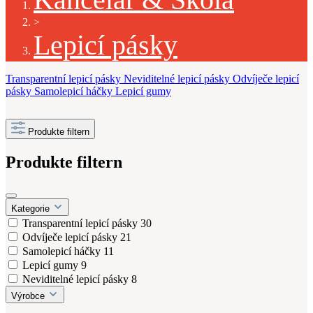
>
Lepicí pásky
Transparentní lepicí pásky
Neviditelné lepicí pásky
Odvíječe lepicí
pásky
Samolepicí háčky
Lepicí gumy
Produkte filtern
Produkte filtern
Kategorie
Transparentní lepicí pásky
30
Odvíječe lepicí pásky
21
Samolepicí háčky
11
Lepicí gumy
9
Neviditelné lepicí pásky
8
Výrobce