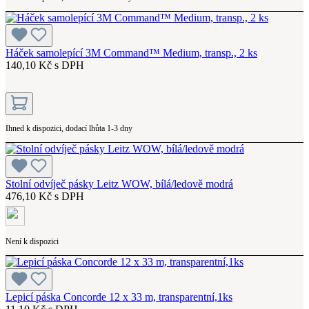
Háček samolepící 3M Command™ Medium, transp., 2 ks
140,10 Kč s DPH
Ihned k dispozici, dodací lhůta 1-3 dny
Stolní odvíječ pásky Leitz WOW, bílá/ledově modrá
476,10 Kč s DPH
Není k dispozici
Lepicí páska Concorde 12 x 33 m, transparentní,1ks