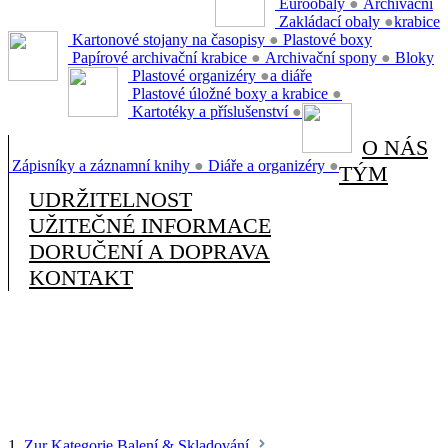
Euroobaly
●
Archivační
Zakládací obaly
●
krabice
Kartonové stojany na časopisy
●
Plastové boxy
Papírové archivační krabice
●
Archivační spony
●
Bloky
Plastové organizéry
●
a diáře
Plastové úložné boxy a krabice
●
Kartotéky a příslušenství
●
O NÁS
Zápisníky a záznamní knihy
●
Diáře a organizéry
●
TÝM
UDRŽITELNOST
UŽITEČNÉ INFORMACE
DORUČENÍ A DOPRAVA
KONTAKT
1.
Zur Kategorie Balení & Skladování