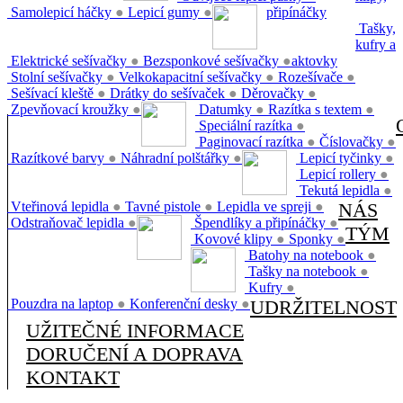
Samolepicí háčky
●
Lepicí gumy
●
připínáčky
Tašky,
kufry a
Elektrické sešívačky
●
Bezsponkové sešívačky
●
aktovky
Stolní sešívačky
●
Velkokapacitní sešívačky
●
Rozešívače
●
Sešívací kleště
●
Drátky do sešívaček
●
Děrovačky
●
Zpevňovací kroužky
●
Datumky
●
Razítka s textem
●
Speciální razítka
●
Paginovací razítka
●
Číslovačky
●
Razítkové barvy
●
Náhradní polštářky
●
Lepicí tyčinky
●
Lepicí rollery
●
Tekutá lepidla
●
Vteřinová lepidla
●
Tavné pistole
●
Lepidla ve spreji
●
NÁS
Odstraňovač lepidla
●
Špendlíky a připínáčky
●
TÝM
Kovové klipy
●
Sponky
●
Batohy na notebook
●
Tašky na notebook
●
Kufry
●
Pouzdra na laptop
●
Konferenční desky
●
UDRŽITELNOST
UŽITEČNÉ INFORMACE
DORUČENÍ A DOPRAVA
KONTAKT