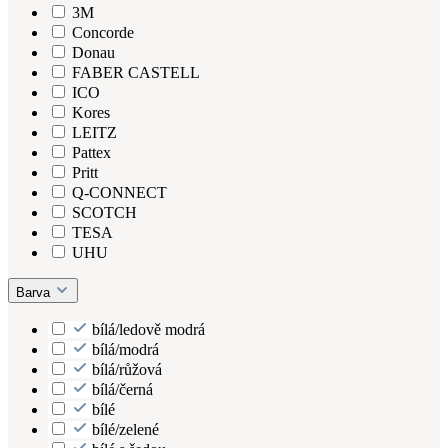
3M
Concorde
Donau
FABER CASTELL
ICO
Kores
LEITZ
Pattex
Pritt
Q-CONNECT
SCOTCH
TESA
UHU
Barva
bílá/ledově modrá
bílá/modrá
bílá/růžová
bílá/černá
bílé
bílé/zelené