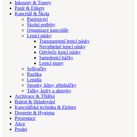
Inkousty & Tonery
Papír & Etikety
Kancelář & Škola
Papírnictví
Školní potřeby
Organizace kanceláře
Lepicí pásky
Transparentní lepicí pásky
Neviditelné lepicí pásky
Odvíječe lepicí pásky
Samolepicí háčky
Lepicí gumy
Sešívačky
Razítka
Lepidla
Sponky, klipy, připínáčky
Tašky, kufry a aktovky
Archivace & Třídění
Balení & Skladování
Kancelářská technika & Elektro
Drogerie & Hygiena
Prezentace
Akce
Prodej