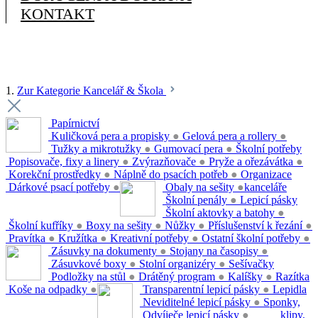
KONTAKT
1.
Zur Kategorie Kancelář & Škola
Papírnictví
Kuličková pera a propisky
●
Gelová pera a rollery
●
Tužky a mikrotužky
●
Gumovací pera
●
Školní potřeby
Popisovače, fixy a linery
●
Zvýrazňovače
●
Pryže a ořezávátka
●
Korekční prostředky
●
Náplně do psacích potřeb
●
Organizace
Dárkové psací potřeby
●
Obaly na sešity
●
kanceláře
Školní penály
●
Lepicí pásky
Školní aktovky a batohy
●
Školní kufříky
●
Boxy na sešity
●
Nůžky
●
Příslušenství k řezání
●
Pravítka
●
Kružítka
●
Kreativní potřeby
●
Ostatní školní potřeby
●
Zásuvky na dokumenty
●
Stojany na časopisy
●
Zásuvkové boxy
●
Stolní organizéry
●
Sešívačky
Podložky na stůl
●
Drátěný program
●
Kalíšky
●
Razítka
Koše na odpadky
●
Transparentní lepicí pásky
●
Lepidla
Neviditelné lepicí pásky
●
Sponky,
Odvíječe lepicí pásky
●
klipy,