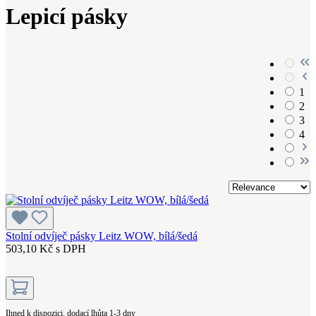
Lepicí pásky
1
2
3
4
Stolní odvíječ pásky Leitz WOW, bílá/šedá
503,10 Kč s DPH
Ihned k dispozici, dodací lhůta 1-3 dny