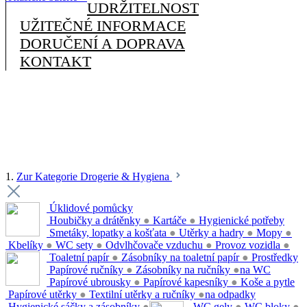
UDRŽITELNOST
UŽITEČNÉ INFORMACE
DORUČENÍ A DOPRAVA
KONTAKT
1.
Zur Kategorie Drogerie & Hygiena
Úklidové pomůcky
Houbičky a drátěnky
●
Kartáče
●
Hygienické potřeby
Smetáky, lopatky a košťata
●
Utěrky a hadry
●
Mopy
●
Kbelíky
●
WC sety
●
Odvlhčovače vzduchu
●
Provoz vozidla
●
Toaletní papír
●
Zásobníky na toaletní papír
●
Prostředky
Papírové ručníky
●
Zásobníky na ručníky
●
na WC
Papírové ubrousky
●
Papírové kapesníky
●
Koše a pytle
Papírové utěrky
●
Textilní utěrky a ručníky
●
na odpadky
Hygienické sáčky a zásobníky
●
WC gely
●
WC bloky
●