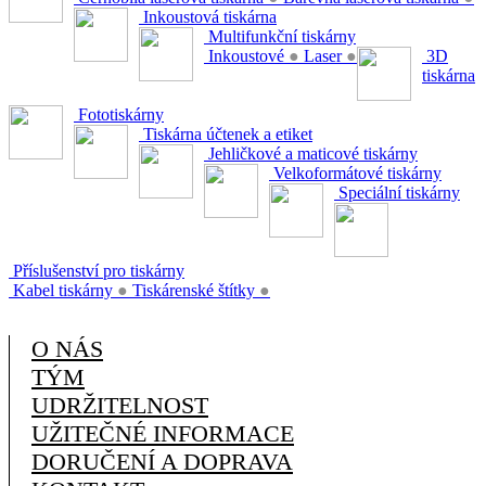
Inkoustová tiskárna
Multifunkční tiskárny
Inkoustové
●
Laser
●
3D
tiskárna
Fototiskárny
Tiskárna účtenek a etiket
Jehličkové a maticové tiskárny
Velkoformátové tiskárny
Speciální tiskárny
Příslušenství pro tiskárny
Kabel tiskárny
●
Tiskárenské štítky
●
O NÁS
TÝM
UDRŽITELNOST
UŽITEČNÉ INFORMACE
DORUČENÍ A DOPRAVA