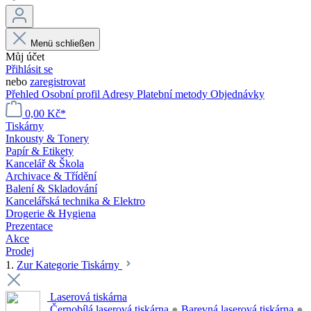
Menü schließen
Můj účet
Přihlásit se
nebo
zaregistrovat
Přehled
Osobní profil
Adresy
Platební metody
Objednávky
0,00 Kč*
Tiskárny
Inkousty & Tonery
Papír & Etikety
Kancelář & Škola
Archivace & Třídění
Balení & Skladování
Kancelářská technika & Elektro
Drogerie & Hygiena
Prezentace
Akce
Prodej
1.
Zur Kategorie Tiskárny
Laserová tiskárna
Černobílá laserová tiskárna
●
Barevná laserová tiskárna
●