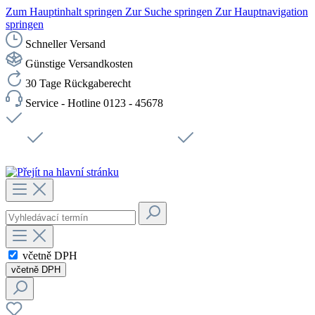
Zum Hauptinhalt springen
Zur Suche springen
Zur Hauptnavigation
springen
Schneller Versand
Günstige Versandkosten
30 Tage Rückgaberecht
Service - Hotline 0123 - 45678
Doprava zdarma od 1199 Kč bez DPH
Zabezpečené připojení SSL
Rychlé doručení
Podpora
Udržitelnost
Pracovní místa
včetně DPH
včetně DPH