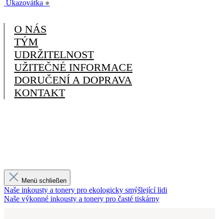
Ukazovátka
●
O NÁS
TÝM
UDRŽITELNOST
UŽITEČNÉ INFORMACE
DORUČENÍ A DOPRAVA
KONTAKT
Menü schließen
Naše inkousty a tonery pro ekologicky smýšlející lidi
Naše výkonné inkousty a tonery pro časté tiskárny