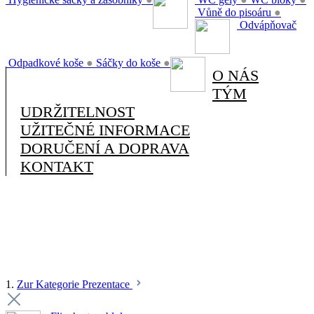
Vůně do pisoáru
●
Odvápňovač
Odpadkové koše
●
Sáčky do koše
●
O NÁS
TÝM
UDRŽITELNOST
UŽITEČNÉ INFORMACE
DORUČENÍ A DOPRAVA
KONTAKT
1.
Zur Kategorie Prezentace