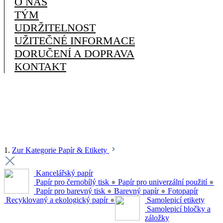
O NÁS
TÝM
UDRŽITELNOST
UŽITEČNÉ INFORMACE
DORUČENÍ A DOPRAVA
KONTAKT
1.
Zur Kategorie Papír & Etikety
Kancelářský papír
Papír pro černobílý tisk
●
Papír pro univerzální použití
●
Papír pro barevný tisk
●
Barevný papír
●
Fotopapír
Recyklovaný a ekologický papír
●
Samolepicí etikety
Samolepicí bločky a
záložky