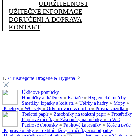
UDRŽITELNOST
UŽITEČNÉ INFORMACE
DORUČENÍ A DOPRAVA
KONTAKT
1.
Zur Kategorie Drogerie & Hygiena
Úklidové pomůcky
Houbičky a drátěnky
●
Kartáče
●
Hygienické potřeby
Smetáky, lopatky a košťata
●
Utěrky a hadry
●
Mopy
●
Kbelíky
●
WC sety
●
Odvlhčovače vzduchu
●
Provoz vozidla
●
Toaletní papír
●
Zásobníky na toaletní papír
●
Prostředky
Papírové ručníky
●
Zásobníky na ručníky
●
na WC
Papírové ubrousky
●
Papírové kapesníky
●
Koše a pytle
Papírové utěrky
●
Textilní utěrky a ručníky
●
na odpadky
Hygienické sáčky a zásobníky
●
WC gely
●
WC bloky
●