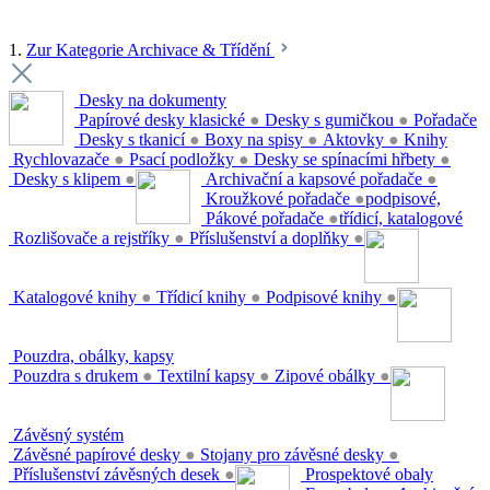
1.
Zur Kategorie Archivace & Třídění
Desky na dokumenty
Papírové desky klasické
●
Desky s gumičkou
●
Pořadače
Desky s tkanicí
●
Boxy na spisy
●
Aktovky
●
Knihy
Rychlovazače
●
Psací podložky
●
Desky se spínacími hřbety
●
Desky s klipem
●
Archivační a kapsové pořadače
●
Kroužkové pořadače
●
podpisové,
Pákové pořadače
●
třídicí, katalogové
Rozlišovače a rejstříky
●
Příslušenství a doplňky
●
Katalogové knihy
●
Třídicí knihy
●
Podpisové knihy
●
Pouzdra, obálky, kapsy
Pouzdra s drukem
●
Textilní kapsy
●
Zipové obálky
●
Závěsný systém
Závěsné papírové desky
●
Stojany pro závěsné desky
●
Příslušenství závěsných desek
●
Prospektové obaly