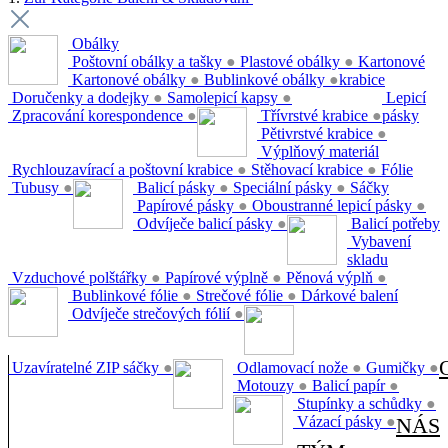
Obálky
Poštovní obálky a tašky
●
Plastové obálky
●
Kartonové
Kartonové obálky
●
Bublinkové obálky
●
krabice
Doručenky a dodejky
●
Samolepicí kapsy
●
Lepicí
Zpracování korespondence
●
Třívrstvé krabice
●
pásky
Pětivrstvé krabice
●
Výplňový materiál
Rychlouzavírací a poštovní krabice
●
Stěhovací krabice
●
Fólie
Tubusy
●
Balicí pásky
●
Speciální pásky
●
Sáčky
Papírové pásky
●
Oboustranné lepicí pásky
●
Odvíječe balicí pásky
●
Balicí potřeby
Vybavení
skladu
Vzduchové polštářky
●
Papírové výplně
●
Pěnová výplň
●
Bublinkové fólie
●
Strečové fólie
●
Dárkové balení
Odvíječe strečových fólií
●
Uzavíratelné ZIP sáčky
●
Odlamovací nože
●
Gumičky
●
Motouzy
●
Balicí papír
●
Stupínky a schůdky
●
Vázací pásky
●
NÁS