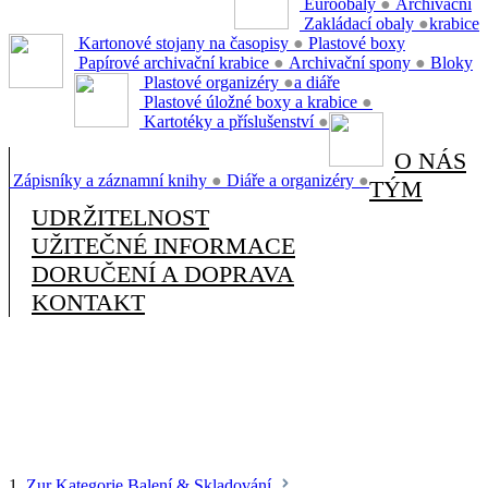
Euroobaly
●
Archivační
Zakládací obaly
●
krabice
Kartonové stojany na časopisy
●
Plastové boxy
Papírové archivační krabice
●
Archivační spony
●
Bloky
Plastové organizéry
●
a diáře
Plastové úložné boxy a krabice
●
Kartotéky a příslušenství
●
O NÁS
Zápisníky a záznamní knihy
●
Diáře a organizéry
●
TÝM
UDRŽITELNOST
UŽITEČNÉ INFORMACE
DORUČENÍ A DOPRAVA
KONTAKT
1.
Zur Kategorie Balení & Skladování