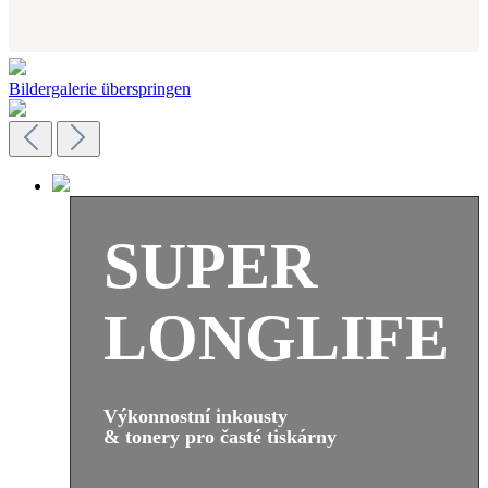
Bildergalerie überspringen
SUPER
LONGLIFE
Výkonnostní inkousty
& tonery pro časté tiskárny