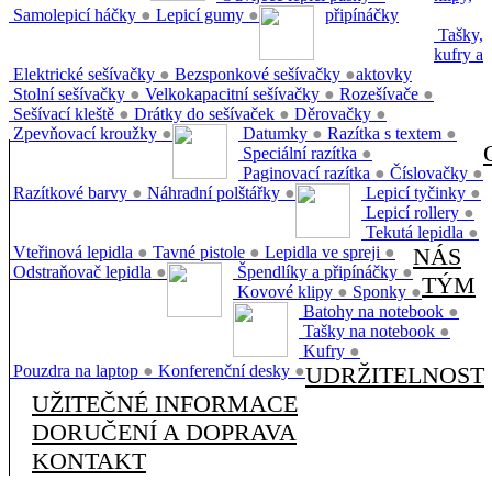
Samolepicí háčky
●
Lepicí gumy
●
připínáčky
Tašky,
kufry a
Elektrické sešívačky
●
Bezsponkové sešívačky
●
aktovky
Stolní sešívačky
●
Velkokapacitní sešívačky
●
Rozešívače
●
Sešívací kleště
●
Drátky do sešívaček
●
Děrovačky
●
Zpevňovací kroužky
●
Datumky
●
Razítka s textem
●
Speciální razítka
●
Paginovací razítka
●
Číslovačky
●
Razítkové barvy
●
Náhradní polštářky
●
Lepicí tyčinky
●
Lepicí rollery
●
Tekutá lepidla
●
Vteřinová lepidla
●
Tavné pistole
●
Lepidla ve spreji
●
NÁS
Odstraňovač lepidla
●
Špendlíky a připínáčky
●
TÝM
Kovové klipy
●
Sponky
●
Batohy na notebook
●
Tašky na notebook
●
Kufry
●
Pouzdra na laptop
●
Konferenční desky
●
UDRŽITELNOST
UŽITEČNÉ INFORMACE
DORUČENÍ A DOPRAVA
KONTAKT