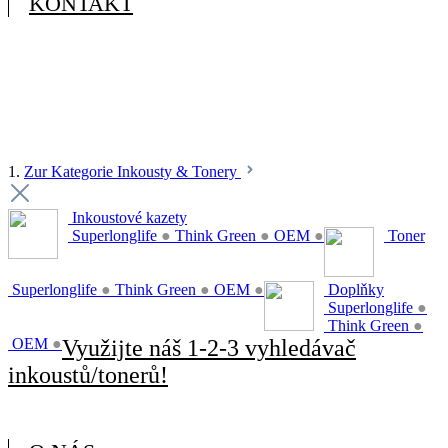
KONTAKT
1.
Zur Kategorie Inkousty & Tonery
Inkoustové kazety
Superlonglife
●
Think Green
●
OEM
●
Toner
Superlonglife
●
Think Green
●
OEM
●
Doplňky
Superlonglife
●
Think Green
●
OEM
●
Využijte náš 1-2-3 vyhledávač
inkoustů/tonerů!