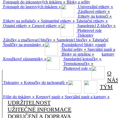
Fotopapír do inkoustových tiskáren
●
Bloky a sešity
Fotopapír do laserových tiskáren
●
Univerzální etikety
●
Zásilkové etikety
●
Etikety na kotouči
●
Etikety na pořadače
●
Snímatelné etikety
●
Tabelační etikety
●
Ostatní etikety
●
Cenové etikety
●
Samolepicí Z-bločky
●
Plotterové role
Tiskopisy
Záložky a značkovací bločky
●
Samolepicí bločky
●
Tabelační
Špalíčky na poznámky
●
Poznámkové bloky
●
papír
Školní sešity
●
Speciální papír a
Bloky se spirálou
●
kartony
Kroužkové záznamníky
●
Standardní kotoučky
●
Termokotoučky
●
Plotterové role
●
O
NÁ
Tiskopisy
●
Kotoučky do tachografů
●
TÝM
Fólie do tiskárny
●
Krepový papír
●
Speciální papír a kartony
●
UDRŽITELNOST
UŽITEČNÉ INFORMACE
DORUČENÍ A DOPRAVA