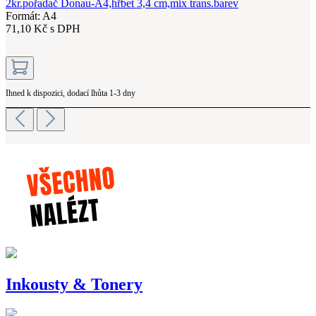
2kr.pořadač Donau-A4,hřbet 3,4 cm,mix trans.barev
Formát: A4
71,10 Kč s DPH
Ihned k dispozici, dodací lhůta 1-3 dny
Inkousty & Tonery