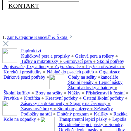
KONTAKT
1.
Zur Kategorie Kancelář & Škola
Papírnictví
Kuličková pera a propisky
●
Gelová pera a rollery
●
Tužky a mikrotužky
●
Gumovací pera
●
Školní potřeby
Popisovače, fixy a linery
●
Zvýrazňovače
●
Pryže a ořezávátka
●
Korekční prostředky
●
Náplně do psacích potřeb
●
Organizace
Dárkové psací potřeby
●
Obaly na sešity
●
kanceláře
Školní penály
●
Lepicí pásky
Školní aktovky a batohy
●
Školní kufříky
●
Boxy na sešity
●
Nůžky
●
Příslušenství k řezání
●
Pravítka
●
Kružítka
●
Kreativní potřeby
●
Ostatní školní potřeby
●
Zásuvky na dokumenty
●
Stojany na časopisy
●
Zásuvkové boxy
●
Stolní organizéry
●
Sešívačky
Podložky na stůl
●
Drátěný program
●
Kalíšky
●
Razítka
Koše na odpadky
●
Transparentní lepicí pásky
●
Lepidla
Neviditelné lepicí pásky
●
Sponky,
Odvíječe lepicí pásky
●
klipy,