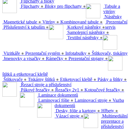
Flipcharty a bloky
Flipcharty
●
Bloky pro flipcharty
●
Tabule a
vitríny
Nástěnky
Magnetické tabule
●
Vitríny
●
Kombinované tabule
●
Prezentační
Příslušenství k tabulím
●
Korkové nástěnky
●
servis
Samolepicí nástěnky
●
Textilní nástěnky
●
Vizitkáře
●
Prezentační systém
●
Infotabulky
●
Štítkovače, tiskárny
Jmenovky a visačky
●
Rámečky
●
Prezentační stojany
●
štítků a etiketovací kleště
Štítkovače
●
Tiskárny štítků
●
Etiketovací kleště
●
Pásky a štítky
●
Řezací stroje a příslušenství
Pákové řezačky
●
Řezačky 2v1
●
Kotoučové řezačky
●
Laminace dokumentů
Laminovací fólie
●
Laminovací stroje
●
Vazba
dokumentů
Desky, fólie a kartony
●
Hřbety
●
Vázací stroje
●
Multimediální
prezentace a
příslušenství