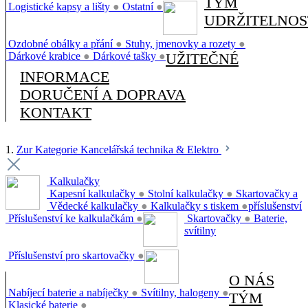
TÝM
Logistické kapsy a lišty
●
Ostatní
●
UDRŽITELNOS
Ozdobné obálky a přání
●
Stuhy, jmenovky a rozety
●
Dárkové krabice
●
Dárkové tašky
●
UŽITEČNÉ
INFORMACE
DORUČENÍ A DOPRAVA
KONTAKT
1.
Zur Kategorie Kancelářská technika & Elektro
Kalkulačky
Kapesní kalkulačky
●
Stolní kalkulačky
●
Skartovačky a
Vědecké kalkulačky
●
Kalkulačky s tiskem
●
příslušenství
Příslušenství ke kalkulačkám
●
Skartovačky
●
Baterie,
svítilny
Příslušenství pro skartovačky
●
O NÁS
Nabíjecí baterie a nabíječky
●
Svítilny, halogeny
●
TÝM
Klasické baterie
●