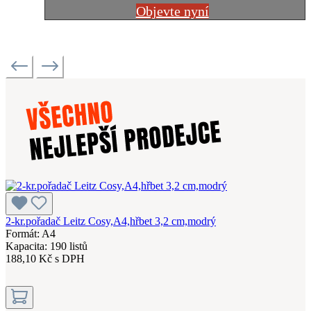
Objevte nyní
2-kr.pořadač Leitz Cosy,A4,hřbet 3,2 cm,modrý
Formát: A4
Kapacita: 190 listů
188,10 Kč s DPH