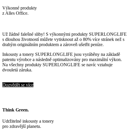
Výkonné produkty
z Alles Office.
Už žádné falešné sliby! S výkonnými produkty SUPERLONGLIFE
s dlouhou životností můžete vytisknout až o 80% více stránek než s
drahým originálním produktem a zároveň ušetřit peníze.
Inkousty a tonery SUPERLONGLIFE jsou vyráběny na základě
patentu výrobce a následně optimalizovány pro maximální výkon.
Na všechny produkty SUPERLONGLIFE se navíc vztahuje
dvouletá záruka.
Dozvědět se více
Think Green.
Udržitelné inkousty a tonery
pro zdravější planetu.