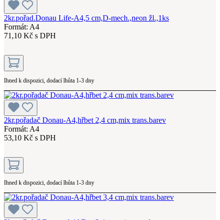
2kr.pořad.Donau Life-A4,5 cm,D-mech.,neon žl.,1ks
Formát: A4
71,10 Kč s DPH
Ihned k dispozici, dodací lhůta 1-3 dny
2kr.pořadač Donau-A4,hřbet 2,4 cm,mix trans.barev
Formát: A4
53,10 Kč s DPH
Ihned k dispozici, dodací lhůta 1-3 dny