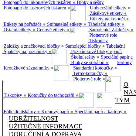
Fotopapír do inkoustových tiskáren
●
Bloky a sešity
Fotopapír do laserových tiskáren
●
Univerzální etikety
●
Zásilkové etikety
●
Etikety na kotouči
●
Etikety na pořadače
●
Snímatelné etikety
●
Tabelační etikety
●
Ostatní etikety
●
Cenové etikety
●
Samolepicí Z-bločky
●
Plotterové role
Tiskopisy
Záložky a značkovací bločky
●
Samolepicí bločky
●
Tabelační
Špalíčky na poznámky
●
Poznámkové bloky
●
papír
Školní sešity
●
Speciální papír a
Bloky se spirálou
●
kartony
Kroužkové záznamníky
●
Standardní kotoučky
●
Termokotoučky
●
Plotterové role
●
O
NÁ
Tiskopisy
●
Kotoučky do tachografů
●
TÝM
Fólie do tiskárny
●
Krepový papír
●
Speciální papír a kartony
●
UDRŽITELNOST
UŽITEČNÉ INFORMACE
DORUČENÍ A DOPRAVA