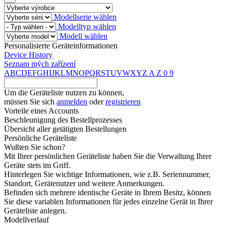
Modellserie wählen
Modelltyp wählen
Modell wählen
Personalisierte Geräteinformationen
Device History
Seznam mých zařízení
A
B
C
D
E
F
G
H
I
J
K
L
M
N
O
P
Q
R
S
T
U
V
W
X
Y
Z
A
Z
0
9
Um die Geräteliste nutzen zu können,
müssen Sie sich
anmelden
oder
registrieren
Vorteile eines Accounts
Beschleunigung des Bestellprozesses
Übersicht aller getätigten Bestellungen
Persönliche Geräteliste
Wußten Sie schon?
Mit Ihrer persönlichen Geräteliste haben Sie die Verwaltung Ihrer
Geräte stets im Griff.
Hinterlegen Sie wichtige Informationen, wie z.B. Seriennummer,
Standort, Gerätenutzer und weitere Anmerkungen.
Befinden sich mehrere identische Geräte in Ihrem Besitz, können
Sie diese variablen Informationen für jedes einzelne Gerät in Ihrer
Geräteliste anlegen.
Modellverlauf