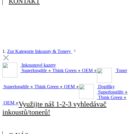
KONTAKT
1.
Zur Kategorie Inkousty & Tonery
Inkoustové kazety
Superlonglife
●
Think Green
●
OEM
●
Toner
Superlonglife
●
Think Green
●
OEM
●
Doplňky
Superlonglife
●
Think Green
●
OEM
●
Využijte náš 1-2-3 vyhledávač
inkoustů/tonerů!