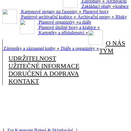
Euroobaly
●
Archivační
Zakládací obaly
●
krabice
Kartonové stojany na časopisy
●
Plastové boxy
Papírové archivační krabice
●
Archivační spony
●
Bloky
Plastové organizéry
●
a diáře
Plastové úložné boxy a krabice
●
Kartotéky a příslušenství
●
O NÁS
Zápisníky a záznamní knihy
●
Diáře a organizéry
●
TÝM
UDRŽITELNOST
UŽITEČNÉ INFORMACE
DORUČENÍ A DOPRAVA
KONTAKT
1.
Zur Kategorie Balení & Skladování