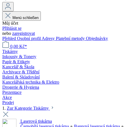
Menü schließen
Můj účet
Přihlásit se
nebo
zaregistrovat
Přehled
Osobní profil
Adresy
Platební metody
Objednávky
0,00 Kč*
Tiskárny
Inkousty & Tonery
Papír & Etikety
Kancelář & Škola
Archivace & Třídění
Balení & Skladování
Kancelářská technika & Elektro
Drogerie & Hygiena
Prezentace
Akce
Prodej
1.
Zur Kategorie Tiskárny
Laserová tiskárna
Černobílá laserová tiskárna
●
Barevná laserová tiskárna
●