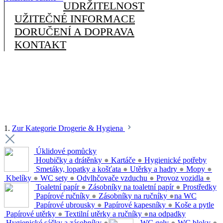
UDRŽITELNOST
UŽITEČNÉ INFORMACE
DORUČENÍ A DOPRAVA
KONTAKT
1.
Zur Kategorie Drogerie & Hygiena
Úklidové pomůcky
Houbičky a drátěnky
●
Kartáče
●
Hygienické potřeby
Smetáky, lopatky a košťata
●
Utěrky a hadry
●
Mopy
●
Kbelíky
●
WC sety
●
Odvlhčovače vzduchu
●
Provoz vozidla
●
Toaletní papír
●
Zásobníky na toaletní papír
●
Prostředky
Papírové ručníky
●
Zásobníky na ručníky
●
na WC
Papírové ubrousky
●
Papírové kapesníky
●
Koše a pytle
Papírové utěrky
●
Textilní utěrky a ručníky
●
na odpadky
Hygienické sáčky a zásobníky
●
WC gely
●
WC bloky
●