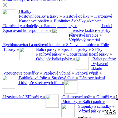
Obálky
Poštovní obálky a tašky
●
Plastové obálky
●
Kartonové
Kartonové obálky
●
Bublinkové obálky
●
krabice
Doručenky a dodejky
●
Samolepicí kapsy
●
Lepicí
Zpracování korespondence
●
Třívrstvé krabice
●
pásky
Pětivrstvé krabice
●
Výplňový materiál
Rychlouzavírací a poštovní krabice
●
Stěhovací krabice
●
Fólie
Tubusy
●
Balicí pásky
●
Speciální pásky
●
Sáčky
Papírové pásky
●
Oboustranné lepicí pásky
●
Odvíječe balicí pásky
●
Balicí potřeby
Vybavení
skladu
Vzduchové polštářky
●
Papírové výplně
●
Pěnová výplň
●
Bublinkové fólie
●
Strečové fólie
●
Dárkové balení
Odvíječe strečových fólií
●
Uzavíratelné ZIP sáčky
●
Odlamovací nože
●
Gumičky
●
Motouzy
●
Balicí papír
●
Stupínky a schůdky
●
Vázací pásky
●
NÁS