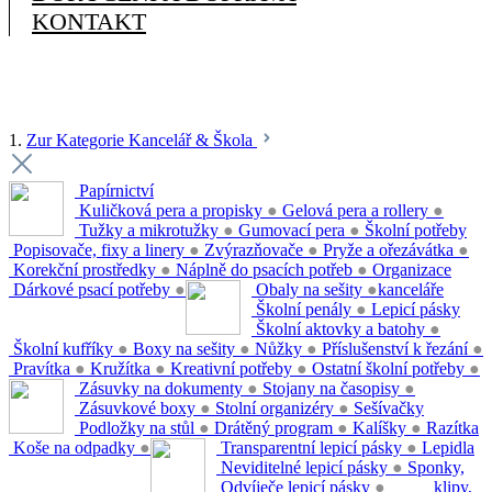
KONTAKT
1.
Zur Kategorie Kancelář & Škola
Papírnictví
Kuličková pera a propisky
●
Gelová pera a rollery
●
Tužky a mikrotužky
●
Gumovací pera
●
Školní potřeby
Popisovače, fixy a linery
●
Zvýrazňovače
●
Pryže a ořezávátka
●
Korekční prostředky
●
Náplně do psacích potřeb
●
Organizace
Dárkové psací potřeby
●
Obaly na sešity
●
kanceláře
Školní penály
●
Lepicí pásky
Školní aktovky a batohy
●
Školní kufříky
●
Boxy na sešity
●
Nůžky
●
Příslušenství k řezání
●
Pravítka
●
Kružítka
●
Kreativní potřeby
●
Ostatní školní potřeby
●
Zásuvky na dokumenty
●
Stojany na časopisy
●
Zásuvkové boxy
●
Stolní organizéry
●
Sešívačky
Podložky na stůl
●
Drátěný program
●
Kalíšky
●
Razítka
Koše na odpadky
●
Transparentní lepicí pásky
●
Lepidla
Neviditelné lepicí pásky
●
Sponky,
Odvíječe lepicí pásky
●
klipy,