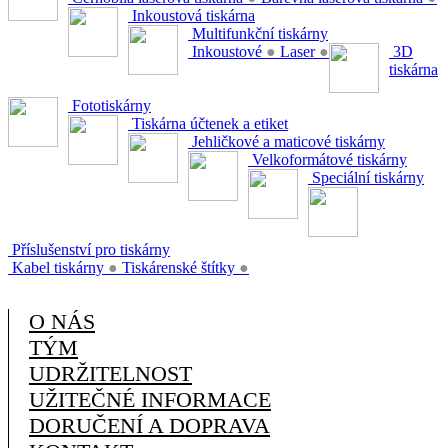
Inkoustová tiskárna
Multifunkční tiskárny
Inkoustové
●
Laser
●
3D
tiskárna
Fototiskárny
Tiskárna účtenek a etiket
Jehličkové a maticové tiskárny
Velkoformátové tiskárny
Speciální tiskárny
Příslušenství pro tiskárny
Kabel tiskárny
●
Tiskárenské štítky
●
O NÁS
TÝM
UDRŽITELNOST
UŽITEČNÉ INFORMACE
DORUČENÍ A DOPRAVA