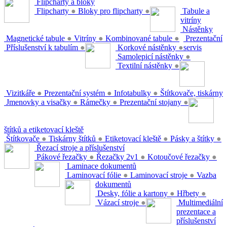
Flipcharty a bloky
Flipcharty
●
Bloky pro flipcharty
●
Tabule a
vitríny
Nástěnky
Magnetické tabule
●
Vitríny
●
Kombinované tabule
●
Prezentační
Příslušenství k tabulím
●
Korkové nástěnky
●
servis
Samolepicí nástěnky
●
Textilní nástěnky
●
Vizitkáře
●
Prezentační systém
●
Infotabulky
●
Štítkovače, tiskárny
Jmenovky a visačky
●
Rámečky
●
Prezentační stojany
●
štítků a etiketovací kleště
Štítkovače
●
Tiskárny štítků
●
Etiketovací kleště
●
Pásky a štítky
●
Řezací stroje a příslušenství
Pákové řezačky
●
Řezačky 2v1
●
Kotoučové řezačky
●
Laminace dokumentů
Laminovací fólie
●
Laminovací stroje
●
Vazba
dokumentů
Desky, fólie a kartony
●
Hřbety
●
Vázací stroje
●
Multimediální
prezentace a
příslušenství