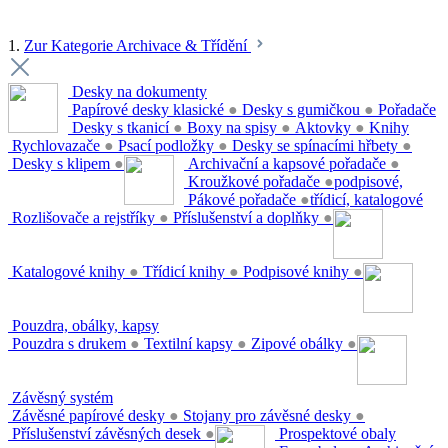
1.
Zur Kategorie Archivace & Třídění
Desky na dokumenty
Papírové desky klasické
●
Desky s gumičkou
●
Pořadače
Desky s tkanicí
●
Boxy na spisy
●
Aktovky
●
Knihy
Rychlovazače
●
Psací podložky
●
Desky se spínacími hřbety
●
Desky s klipem
●
Archivační a kapsové pořadače
●
Kroužkové pořadače
●
podpisové,
Pákové pořadače
●
třídicí, katalogové
Rozlišovače a rejstříky
●
Příslušenství a doplňky
●
Katalogové knihy
●
Třídicí knihy
●
Podpisové knihy
●
Pouzdra, obálky, kapsy
Pouzdra s drukem
●
Textilní kapsy
●
Zipové obálky
●
Závěsný systém
Závěsné papírové desky
●
Stojany pro závěsné desky
●
Příslušenství závěsných desek
●
Prospektové obaly