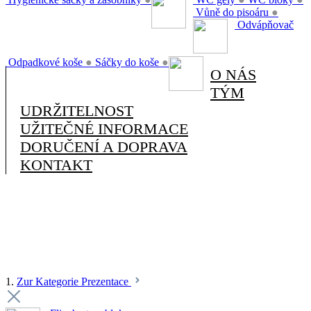
Vůně do pisoáru
●
Odvápňovač
Odpadkové koše
●
Sáčky do koše
●
O NÁS
TÝM
UDRŽITELNOST
UŽITEČNÉ INFORMACE
DORUČENÍ A DOPRAVA
KONTAKT
1.
Zur Kategorie Prezentace