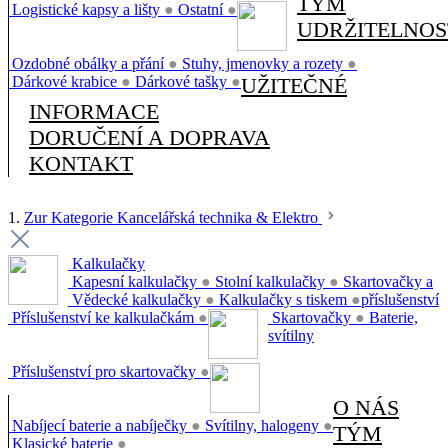
TÝM
Logistické kapsy a lišty
●
Ostatní
●
UDRŽITELNOS
Ozdobné obálky a přání
●
Stuhy, jmenovky a rozety
●
Dárkové krabice
●
Dárkové tašky
●
UŽITEČNÉ
INFORMACE
DORUČENÍ A DOPRAVA
KONTAKT
1.
Zur Kategorie Kancelářská technika & Elektro
Kalkulačky
Kapesní kalkulačky
●
Stolní kalkulačky
●
Skartovačky a
Vědecké kalkulačky
●
Kalkulačky s tiskem
●
příslušenství
Příslušenství ke kalkulačkám
●
Skartovačky
●
Baterie,
svítilny
Příslušenství pro skartovačky
●
O NÁS
Nabíjecí baterie a nabíječky
●
Svítilny, halogeny
●
TÝM
Klasické baterie
●