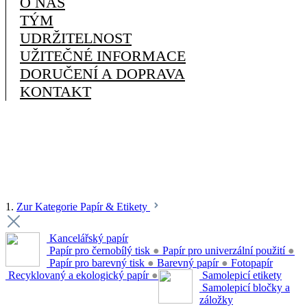
O NÁS
TÝM
UDRŽITELNOST
UŽITEČNÉ INFORMACE
DORUČENÍ A DOPRAVA
KONTAKT
1.
Zur Kategorie Papír & Etikety
Kancelářský papír
Papír pro černobílý tisk
●
Papír pro univerzální použití
●
Papír pro barevný tisk
●
Barevný papír
●
Fotopapír
Recyklovaný a ekologický papír
●
Samolepicí etikety
Samolepicí bločky a
záložky