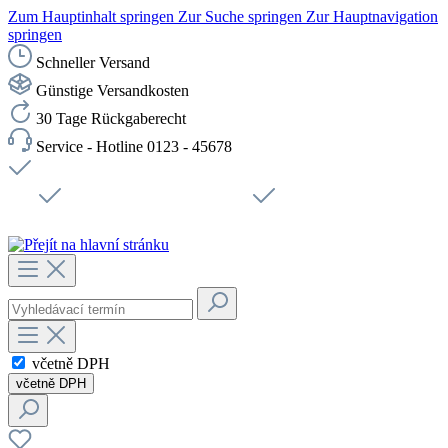
Zum Hauptinhalt springen
Zur Suche springen
Zur Hauptnavigation
springen
Schneller Versand
Günstige Versandkosten
30 Tage Rückgaberecht
Service - Hotline 0123 - 45678
Doprava zdarma od 1199 Kč bez DPH
Zabezpečené připojení SSL
Rychlé doručení
Podpora
Udržitelnost
Pracovní místa
včetně DPH
včetně DPH