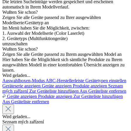
Die letzten Sucheinträge werden gespeichert und erscheinen
automatisch in Ihrem Modellverlauf.
Wußten Sie schon?
Zeigen Sie alle Geräte passend zu Ihrer ausgewählten
Modellserie/Gerätetyp an
Im Menü haben Sie die Möglichkeit, zwischen:
1. Auswahl der Modellserie (Color LaserJet)
2. Gerätetyps (Multifunktiongeräte)
umzuschalten
Wußten Sie schon?
Zeigen Sie alle Geräte passend zu Ihrem ausgewählten Model an
Hier haben Sie die Möglichkeit sich sämtliche Produkte zu Ihrem
ausgewählten Modell in einer komfortablen Übersicht anzeigen zu
lassen.
Wird geladen...
Auswahlboxen-Modus
ABC-Herstellerleiste
Gerätetypen einstellen
Geräteserie anzeigen
Geräte anzeigen
Produkte anzeigen
Seznam
mých zařízení
Zur Geräteliste hinzufügen
Aus Geräteliste entfernen
Geräte anzeigen
Produkte anzeigen
Zur Geräteliste hinzufügen
Aus Geräteliste entfernen
Wird geladen...
Seznam mých zařízení