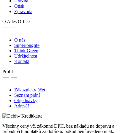
Udržba
Otisk
Zpravodaj
O Alles Office
O nás
Superlonglife
Think Green
Udržitelnost
Kontakt
Profil
Zákaznický účet
Seznam přání
Objednávky
Adresář
Všechny ceny vč. zákonné DPH, bez nákladů na dopravu a
případných poplatků za dobírku, pokud není uvedeno jinak.