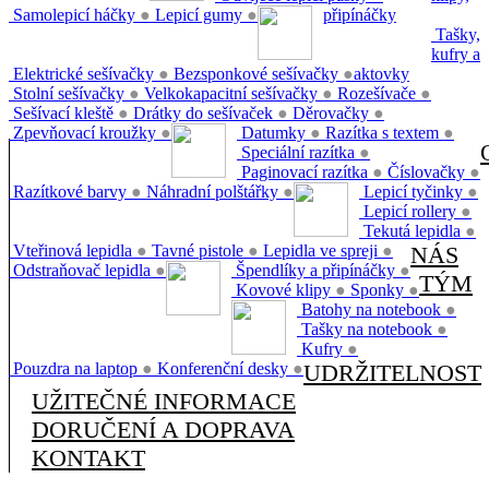
Samolepicí háčky
●
Lepicí gumy
●
připínáčky
Tašky,
kufry a
Elektrické sešívačky
●
Bezsponkové sešívačky
●
aktovky
Stolní sešívačky
●
Velkokapacitní sešívačky
●
Rozešívače
●
Sešívací kleště
●
Drátky do sešívaček
●
Děrovačky
●
Zpevňovací kroužky
●
Datumky
●
Razítka s textem
●
Speciální razítka
●
Paginovací razítka
●
Číslovačky
●
Razítkové barvy
●
Náhradní polštářky
●
Lepicí tyčinky
●
Lepicí rollery
●
Tekutá lepidla
●
Vteřinová lepidla
●
Tavné pistole
●
Lepidla ve spreji
●
NÁS
Odstraňovač lepidla
●
Špendlíky a připínáčky
●
TÝM
Kovové klipy
●
Sponky
●
Batohy na notebook
●
Tašky na notebook
●
Kufry
●
Pouzdra na laptop
●
Konferenční desky
●
UDRŽITELNOST
UŽITEČNÉ INFORMACE
DORUČENÍ A DOPRAVA
KONTAKT