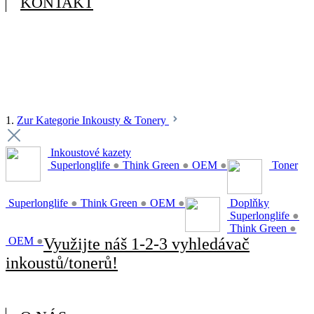
KONTAKT
1.
Zur Kategorie Inkousty & Tonery
Inkoustové kazety
Superlonglife
●
Think Green
●
OEM
●
Toner
Superlonglife
●
Think Green
●
OEM
●
Doplňky
Superlonglife
●
Think Green
●
OEM
●
Využijte náš 1-2-3 vyhledávač
inkoustů/tonerů!