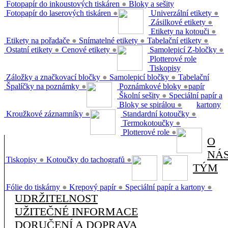
Fotopapír do inkoustových tiskáren
●
Bloky a sešity
Fotopapír do laserových tiskáren
●
Univerzální etikety
●
Zásilkové etikety
●
Etikety na kotouči
●
Etikety na pořadače
●
Snímatelné etikety
●
Tabelační etikety
●
Ostatní etikety
●
Cenové etikety
●
Samolepicí Z-bločky
●
Plotterové role
Tiskopisy
Záložky a značkovací bločky
●
Samolepicí bločky
●
Tabelační
Špalíčky na poznámky
●
Poznámkové bloky
●
papír
Školní sešity
●
Speciální papír a
Bloky se spirálou
●
kartony
Kroužkové záznamníky
●
Standardní kotoučky
●
Termokotoučky
●
Plotterové role
●
O
NÁ
Tiskopisy
●
Kotoučky do tachografů
●
TÝM
Fólie do tiskárny
●
Krepový papír
●
Speciální papír a kartony
●
UDRŽITELNOST
UŽITEČNÉ INFORMACE
DORUČENÍ A DOPRAVA