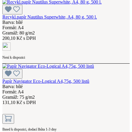
Recykl.papír Nautilus Superwhite, A4, 80 g, 500 l.
Barva: bílé
Formát: A4
Gramáž: 80 g/m2
200,10 Kč s DPH
Není k dispozici
Papír Navigator Eco-Logical A4,75g, 500 listů
Barva: bílé
Formát: A4
Gramáž: 75 g/m2
131,10 Kč s DPH
Ihned k dispozici, dodací lhůta 1-3 dny