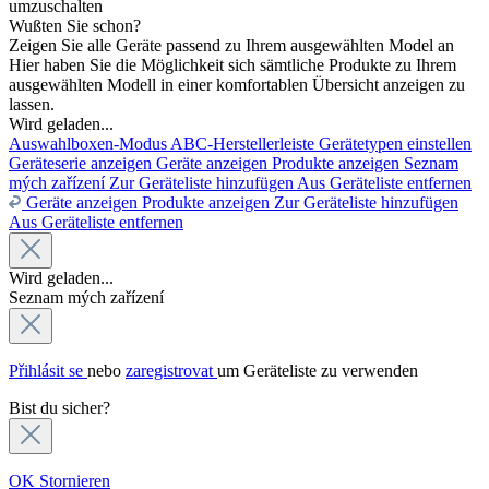
umzuschalten
Wußten Sie schon?
Zeigen Sie alle Geräte passend zu Ihrem ausgewählten Model an
Hier haben Sie die Möglichkeit sich sämtliche Produkte zu Ihrem
ausgewählten Modell in einer komfortablen Übersicht anzeigen zu
lassen.
Wird geladen...
Auswahlboxen-Modus
ABC-Herstellerleiste
Gerätetypen einstellen
Geräteserie anzeigen
Geräte anzeigen
Produkte anzeigen
Seznam
mých zařízení
Zur Geräteliste hinzufügen
Aus Geräteliste entfernen
Geräte anzeigen
Produkte anzeigen
Zur Geräteliste hinzufügen
Aus Geräteliste entfernen
Wird geladen...
Seznam mých zařízení
Přihlásit se
nebo
zaregistrovat
um Geräteliste zu verwenden
Bist du sicher?
OK
Stornieren