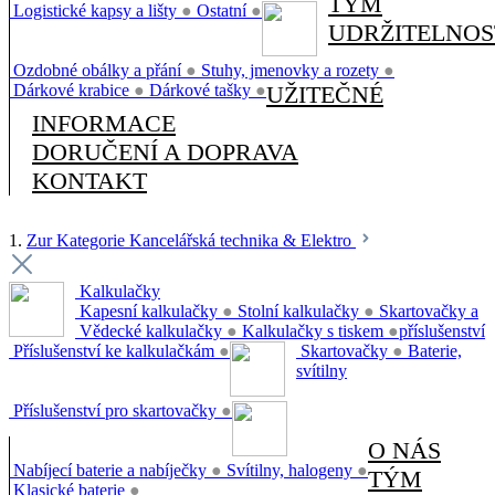
TÝM
Logistické kapsy a lišty
●
Ostatní
●
UDRŽITELNOS
Ozdobné obálky a přání
●
Stuhy, jmenovky a rozety
●
Dárkové krabice
●
Dárkové tašky
●
UŽITEČNÉ
INFORMACE
DORUČENÍ A DOPRAVA
KONTAKT
1.
Zur Kategorie Kancelářská technika & Elektro
Kalkulačky
Kapesní kalkulačky
●
Stolní kalkulačky
●
Skartovačky a
Vědecké kalkulačky
●
Kalkulačky s tiskem
●
příslušenství
Příslušenství ke kalkulačkám
●
Skartovačky
●
Baterie,
svítilny
Příslušenství pro skartovačky
●
O NÁS
Nabíjecí baterie a nabíječky
●
Svítilny, halogeny
●
TÝM
Klasické baterie
●