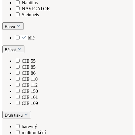
Nautilus
NAVIGATOR
Steinbeis
Barva
bílé
Bělost
CIE 55
CIE 85
CIE 86
CIE 110
CIE 112
CIE 150
CIE 161
CIE 169
Druh tisku
barevný
multifunkční