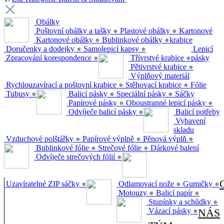
Obálky
Poštovní obálky a tašky
●
Plastové obálky
●
Kartonové
Kartonové obálky
●
Bublinkové obálky
●
krabice
Doručenky a dodejky
●
Samolepicí kapsy
●
Lepicí
Zpracování korespondence
●
Třívrstvé krabice
●
pásky
Pětivrstvé krabice
●
Výplňový materiál
Rychlouzavírací a poštovní krabice
●
Stěhovací krabice
●
Fólie
Tubusy
●
Balicí pásky
●
Speciální pásky
●
Sáčky
Papírové pásky
●
Oboustranné lepicí pásky
●
Odvíječe balicí pásky
●
Balicí potřeby
Vybavení
skladu
Vzduchové polštářky
●
Papírové výplně
●
Pěnová výplň
●
Bublinkové fólie
●
Strečové fólie
●
Dárkové balení
Odvíječe strečových fólií
●
Uzavíratelné ZIP sáčky
●
Odlamovací nože
●
Gumičky
●
Motouzy
●
Balicí papír
●
Stupínky a schůdky
●
Vázací pásky
●
NÁS