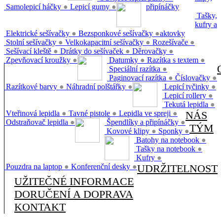
Samolepicí háčky
●
Lepicí gumy
●
připínáčky
Tašky,
kufry a
Elektrické sešívačky
●
Bezsponkové sešívačky
●
aktovky
Stolní sešívačky
●
Velkokapacitní sešívačky
●
Rozešívače
●
Sešívací kleště
●
Drátky do sešívaček
●
Děrovačky
●
Zpevňovací kroužky
●
Datumky
●
Razítka s textem
●
Speciální razítka
●
Paginovací razítka
●
Číslovačky
●
Razítkové barvy
●
Náhradní polštářky
●
Lepicí tyčinky
●
Lepicí rollery
●
Tekutá lepidla
●
Vteřinová lepidla
●
Tavné pistole
●
Lepidla ve spreji
●
NÁS
Odstraňovač lepidla
●
Špendlíky a připínáčky
●
TÝM
Kovové klipy
●
Sponky
●
Batohy na notebook
●
Tašky na notebook
●
Kufry
●
Pouzdra na laptop
●
Konferenční desky
●
UDRŽITELNOST
UŽITEČNÉ INFORMACE
DORUČENÍ A DOPRAVA
KONTAKT