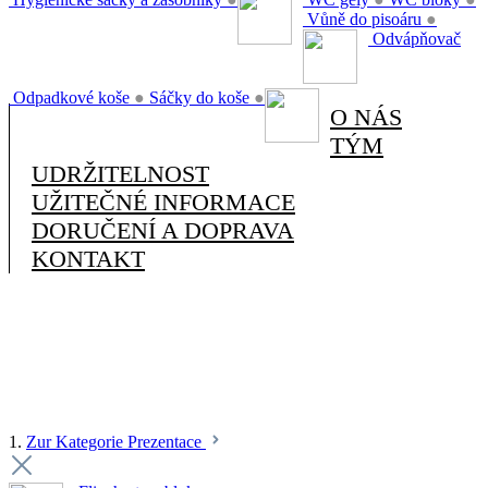
Vůně do pisoáru
●
Odvápňovač
Odpadkové koše
●
Sáčky do koše
●
O NÁS
TÝM
UDRŽITELNOST
UŽITEČNÉ INFORMACE
DORUČENÍ A DOPRAVA
KONTAKT
1.
Zur Kategorie Prezentace