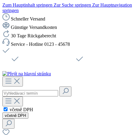
Zum Hauptinhalt springen
Zur Suche springen
Zur Hauptnavigation
springen
Schneller Versand
Günstige Versandkosten
30 Tage Rückgaberecht
Service - Hotline 0123 - 45678
Doprava zdarma od 1199 Kč bez DPH
Zabezpečené připojení SSL
Rychlé doručení
Podpora
Udržitelnost
Pracovní místa
včetně DPH
včetně DPH