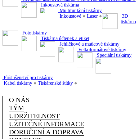
Inkoustová tiskárna
Multifunkční tiskárny
Inkoustové
●
Laser
●
3D
tiskárna
Fototiskárny
Tiskárna účtenek a etiket
Jehličkové a maticové tiskárny
Velkoformátové tiskárny
Speciální tiskárny
Příslušenství pro tiskárny
Kabel tiskárny
●
Tiskárenské štítky
●
O NÁS
TÝM
UDRŽITELNOST
UŽITEČNÉ INFORMACE
DORUČENÍ A DOPRAVA