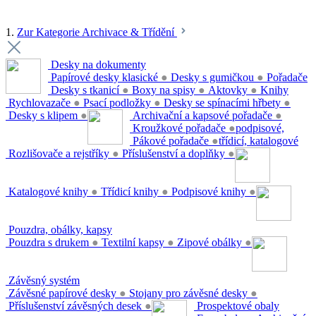
1.
Zur Kategorie Archivace & Třídění
Desky na dokumenty
Papírové desky klasické
●
Desky s gumičkou
●
Pořadače
Desky s tkanicí
●
Boxy na spisy
●
Aktovky
●
Knihy
Rychlovazače
●
Psací podložky
●
Desky se spínacími hřbety
●
Desky s klipem
●
Archivační a kapsové pořadače
●
Kroužkové pořadače
●
podpisové,
Pákové pořadače
●
třídicí, katalogové
Rozlišovače a rejstříky
●
Příslušenství a doplňky
●
Katalogové knihy
●
Třídicí knihy
●
Podpisové knihy
●
Pouzdra, obálky, kapsy
Pouzdra s drukem
●
Textilní kapsy
●
Zipové obálky
●
Závěsný systém
Závěsné papírové desky
●
Stojany pro závěsné desky
●
Příslušenství závěsných desek
●
Prospektové obaly