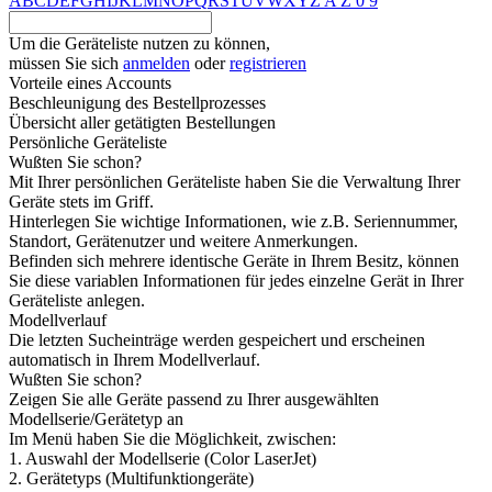
A
B
C
D
E
F
G
H
I
J
K
L
M
N
O
P
Q
R
S
T
U
V
W
X
Y
Z
A
Z
0
9
Um die Geräteliste nutzen zu können,
müssen Sie sich
anmelden
oder
registrieren
Vorteile eines Accounts
Beschleunigung des Bestellprozesses
Übersicht aller getätigten Bestellungen
Persönliche Geräteliste
Wußten Sie schon?
Mit Ihrer persönlichen Geräteliste haben Sie die Verwaltung Ihrer
Geräte stets im Griff.
Hinterlegen Sie wichtige Informationen, wie z.B. Seriennummer,
Standort, Gerätenutzer und weitere Anmerkungen.
Befinden sich mehrere identische Geräte in Ihrem Besitz, können
Sie diese variablen Informationen für jedes einzelne Gerät in Ihrer
Geräteliste anlegen.
Modellverlauf
Die letzten Sucheinträge werden gespeichert und erscheinen
automatisch in Ihrem Modellverlauf.
Wußten Sie schon?
Zeigen Sie alle Geräte passend zu Ihrer ausgewählten
Modellserie/Gerätetyp an
Im Menü haben Sie die Möglichkeit, zwischen:
1. Auswahl der Modellserie (Color LaserJet)
2. Gerätetyps (Multifunktiongeräte)