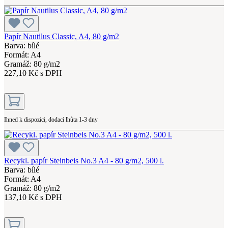
Papír Nautilus Classic, A4, 80 g/m2
Barva: bílé
Formát: A4
Gramáž: 80 g/m2
227,10 Kč s DPH
Ihned k dispozici, dodací lhůta 1-3 dny
Recykl. papír Steinbeis No.3 A4 - 80 g/m2, 500 l.
Barva: bílé
Formát: A4
Gramáž: 80 g/m2
137,10 Kč s DPH