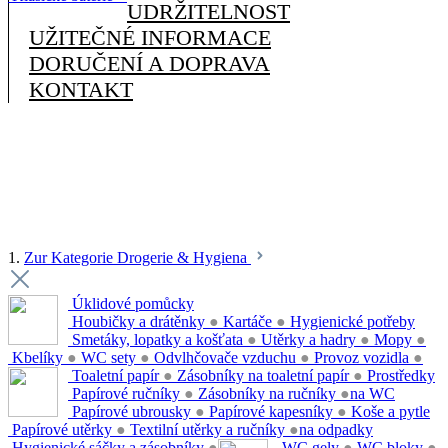
UDRŽITELNOST
UŽITEČNÉ INFORMACE
DORUČENÍ A DOPRAVA
KONTAKT
1.
Zur Kategorie Drogerie & Hygiena
Úklidové pomůcky
Houbičky a drátěnky
●
Kartáče
●
Hygienické potřeby
Smetáky, lopatky a košťata
●
Utěrky a hadry
●
Mopy
●
Kbelíky
●
WC sety
●
Odvlhčovače vzduchu
●
Provoz vozidla
●
Toaletní papír
●
Zásobníky na toaletní papír
●
Prostředky
Papírové ručníky
●
Zásobníky na ručníky
●
na WC
Papírové ubrousky
●
Papírové kapesníky
●
Koše a pytle
Papírové utěrky
●
Textilní utěrky a ručníky
●
na odpadky
Hygienické sáčky a zásobníky
●
WC gely
●
WC bloky
●