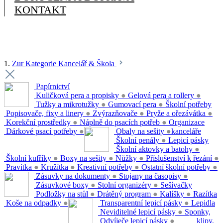
KONTAKT
1.
Zur Kategorie Kancelář & Škola
Papírnictví
Kuličková pera a propisky
●
Gelová pera a rollery
●
Tužky a mikrotužky
●
Gumovací pera
●
Školní potřeby
Popisovače, fixy a linery
●
Zvýrazňovače
●
Pryže a ořezávátka
●
Korekční prostředky
●
Náplně do psacích potřeb
●
Organizace
Dárkové psací potřeby
●
Obaly na sešity
●
kanceláře
Školní penály
●
Lepicí pásky
Školní aktovky a batohy
●
Školní kufříky
●
Boxy na sešity
●
Nůžky
●
Příslušenství k řezání
●
Pravítka
●
Kružítka
●
Kreativní potřeby
●
Ostatní školní potřeby
●
Zásuvky na dokumenty
●
Stojany na časopisy
●
Zásuvkové boxy
●
Stolní organizéry
●
Sešívačky
Podložky na stůl
●
Drátěný program
●
Kalíšky
●
Razítka
Koše na odpadky
●
Transparentní lepicí pásky
●
Lepidla
Neviditelné lepicí pásky
●
Sponky,
Odvíječe lepicí pásky
●
klipy,