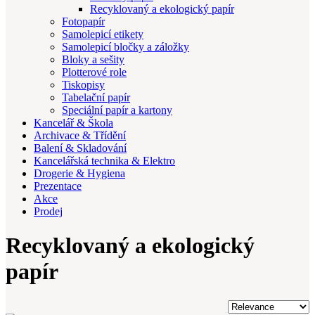
Recyklovaný a ekologický papír
Fotopapír
Samolepicí etikety
Samolepicí bločky a záložky
Bloky a sešity
Plotterové role
Tiskopisy
Tabelační papír
Speciální papír a kartony
Kancelář & Škola
Archivace & Třídění
Balení & Skladování
Kancelářská technika & Elektro
Drogerie & Hygiena
Prezentace
Akce
Prodej
Recyklovaný a ekologický
papír