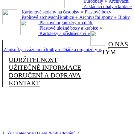
Euroobaly
●
Archivační
Zakládací obaly
●
krabice
Kartonové stojany na časopisy
●
Plastové boxy
Papírové archivační krabice
●
Archivační spony
●
Bloky
Plastové organizéry
●
a diáře
Plastové úložné boxy a krabice
●
Kartotéky a příslušenství
●
O NÁS
Zápisníky a záznamní knihy
●
Diáře a organizéry
●
TÝM
UDRŽITELNOST
UŽITEČNÉ INFORMACE
DORUČENÍ A DOPRAVA
KONTAKT
1.
Zur Kategorie Balení & Skladování