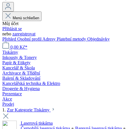
Menü schließen
Můj účet
Přihlásit se
nebo
zaregistrovat
Přehled
Osobní profil
Adresy
Platební metody
Objednávky
0,00 Kč*
Tiskárny
Inkousty & Tonery
Papír & Etikety
Kancelář & Škola
Archivace & Třídění
Balení & Skladování
Kancelářská technika & Elektro
Drogerie & Hygiena
Prezentace
Akce
Prodej
1.
Zur Kategorie Tiskárny
Laserová tiskárna
Černobílá laserová tiskárna
●
Barevná laserová tiskárna
●