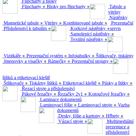
Flipcharty a bloky
Flipcharty
●
Bloky pro flipcharty
●
Tabule a
vitríny
Nástěnky
Magnetické tabule
●
Vitríny
●
Kombinované tabule
●
Prezentační
Příslušenství k tabulím
●
Korkové nástěnky
●
servis
Samolepicí nástěnky
●
Textilní nástěnky
●
Vizitkáře
●
Prezentační systém
●
Infotabulky
●
Štítkovače, tiskárny
Jmenovky a visačky
●
Rámečky
●
Prezentační stojany
●
štítků a etiketovací kleště
Štítkovače
●
Tiskárny štítků
●
Etiketovací kleště
●
Pásky a štítky
●
Řezací stroje a příslušenství
Pákové řezačky
●
Řezačky 2v1
●
Kotoučové řezačky
●
Laminace dokumentů
Laminovací fólie
●
Laminovací stroje
●
Vazba
dokumentů
Desky, fólie a kartony
●
Hřbety
●
Vázací stroje
●
Multimediální
prezentace a
příslušenství