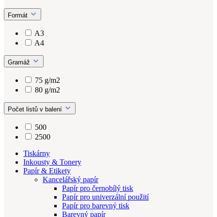
Formát
A3
A4
Gramáž
75 g/m2
80 g/m2
Počet listů v balení
500
2500
Tiskárny
Inkousty & Tonery
Papír & Etikety
Kancelářský papír
Papír pro černobílý tisk
Papír pro univerzální použití
Papír pro barevný tisk
Barevný papír