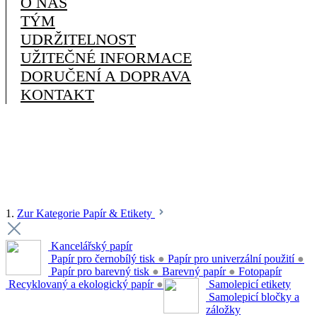
O NÁS
TÝM
UDRŽITELNOST
UŽITEČNÉ INFORMACE
DORUČENÍ A DOPRAVA
KONTAKT
1.
Zur Kategorie Papír & Etikety
Kancelářský papír
Papír pro černobílý tisk
●
Papír pro univerzální použití
●
Papír pro barevný tisk
●
Barevný papír
●
Fotopapír
Recyklovaný a ekologický papír
●
Samolepicí etikety
Samolepicí bločky a
záložky