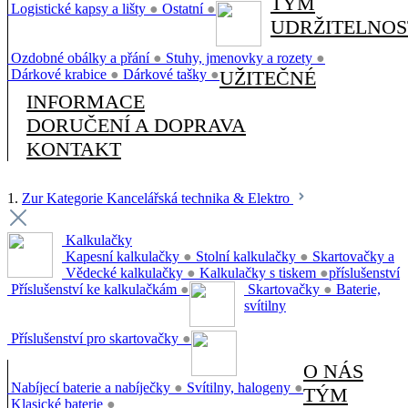
TÝM
Logistické kapsy a lišty
●
Ostatní
●
UDRŽITELNOS
Ozdobné obálky a přání
●
Stuhy, jmenovky a rozety
●
Dárkové krabice
●
Dárkové tašky
●
UŽITEČNÉ
INFORMACE
DORUČENÍ A DOPRAVA
KONTAKT
1.
Zur Kategorie Kancelářská technika & Elektro
Kalkulačky
Kapesní kalkulačky
●
Stolní kalkulačky
●
Skartovačky a
Vědecké kalkulačky
●
Kalkulačky s tiskem
●
příslušenství
Příslušenství ke kalkulačkám
●
Skartovačky
●
Baterie,
svítilny
Příslušenství pro skartovačky
●
O NÁS
Nabíjecí baterie a nabíječky
●
Svítilny, halogeny
●
TÝM
Klasické baterie
●