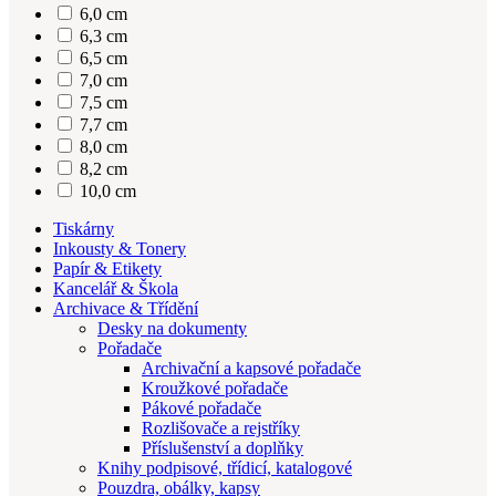
6,0 cm
6,3 cm
6,5 cm
7,0 cm
7,5 cm
7,7 cm
8,0 cm
8,2 cm
10,0 cm
Tiskárny
Inkousty & Tonery
Papír & Etikety
Kancelář & Škola
Archivace & Třídění
Desky na dokumenty
Pořadače
Archivační a kapsové pořadače
Kroužkové pořadače
Pákové pořadače
Rozlišovače a rejstříky
Příslušenství a doplňky
Knihy podpisové, třídicí, katalogové
Pouzdra, obálky, kapsy