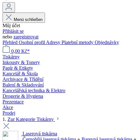
Menü schließen
Můj účet
Přihlásit se
nebo
zaregistrovat
Přehled
Osobní profil
Adresy
Platební metody
Objednávky
0,00 Kč*
Tiskárny
Inkousty & Tonery
Papír & Etikety
Kancelář & Škola
Archivace & Třídění
Balení & Skladování
Kancelářská technika & Elektro
Drogerie & Hygiena
Prezentace
Akce
Prodej
1.
Zur Kategorie Tiskárny
Laserová tiskárna
Černobílá laserová tiskárna
●
Barevná laserová tiskárna
●