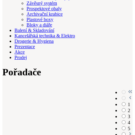
Závěsný systém
Prospektové obaly
Archivační krabice
Plastové boxy
Bloky a diáře
Balení & Skladování
Kancelářská technika & Elektro
Drogerie & Hygiena
Prezentace
Akce
Prodej
Pořadače
1
2
3
4
5