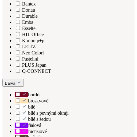
Bantex
Donau
Durable
Emba
Esselte
HIT Office
Karton p+p
LEITZ
Neo Colori
Pastelini
PLUS Japan
Q-CONNECT
Barva
bordó
broskvové
bílé
bílé s pevnými okraji
bílé s šedou
fialová
fuchsiové