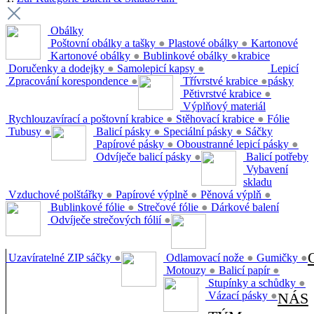
Obálky
Poštovní obálky a tašky
●
Plastové obálky
●
Kartonové
Kartonové obálky
●
Bublinkové obálky
●
krabice
Doručenky a dodejky
●
Samolepicí kapsy
●
Lepicí
Zpracování korespondence
●
Třívrstvé krabice
●
pásky
Pětivrstvé krabice
●
Výplňový materiál
Rychlouzavírací a poštovní krabice
●
Stěhovací krabice
●
Fólie
Tubusy
●
Balicí pásky
●
Speciální pásky
●
Sáčky
Papírové pásky
●
Oboustranné lepicí pásky
●
Odvíječe balicí pásky
●
Balicí potřeby
Vybavení
skladu
Vzduchové polštářky
●
Papírové výplně
●
Pěnová výplň
●
Bublinkové fólie
●
Strečové fólie
●
Dárkové balení
Odvíječe strečových fólií
●
Uzavíratelné ZIP sáčky
●
Odlamovací nože
●
Gumičky
●
Motouzy
●
Balicí papír
●
Stupínky a schůdky
●
Vázací pásky
●
NÁS