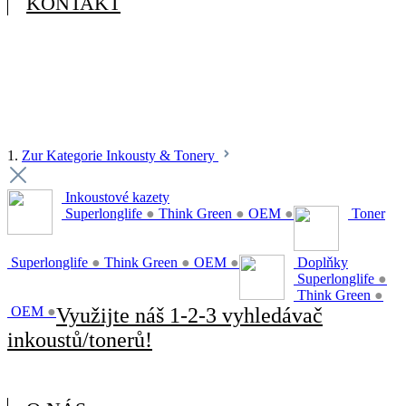
KONTAKT
1.
Zur Kategorie Inkousty & Tonery
Inkoustové kazety
Superlonglife
●
Think Green
●
OEM
●
Toner
Superlonglife
●
Think Green
●
OEM
●
Doplňky
Superlonglife
●
Think Green
●
OEM
●
Využijte náš 1-2-3 vyhledávač
inkoustů/tonerů!