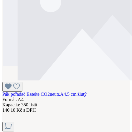
Pák.pořadač Esselte CO2neutr,A4,5 cm,žlutý
Formát: A4
Kapacita: 350 listů
140,10 Kč s DPH