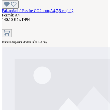
Pák.pořadač Esselte CO2neutr,A4,7,5 cm,bílý
Formát: A4
140,10 Kč s DPH
Ihned k dispozici, dodací lhůta 1-3 dny