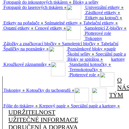
Fotopapír do inkoustových tiskáren
●
Bloky a sešity
Fotopapír do laserových tiskáren
●
Univerzální etikety
●
Zásilkové etikety
●
Etikety na kotouči
●
Etikety na pořadače
●
Snímatelné etikety
●
Tabelační etikety
●
Ostatní etikety
●
Cenové etikety
●
Samolepicí Z-bločky
●
Plotterové role
Tiskopisy
Záložky a značkovací bločky
●
Samolepicí bločky
●
Tabelační
Špalíčky na poznámky
●
Poznámkové bloky
●
papír
Školní sešity
●
Speciální papír a
Bloky se spirálou
●
kartony
Kroužkové záznamníky
●
Standardní kotoučky
●
Termokotoučky
●
Plotterové role
●
O
NÁ
Tiskopisy
●
Kotoučky do tachografů
●
TÝM
Fólie do tiskárny
●
Krepový papír
●
Speciální papír a kartony
●
UDRŽITELNOST
UŽITEČNÉ INFORMACE
DORUČENÍ A DOPRAVA