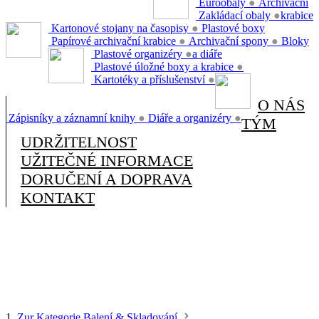
Euroobaly
●
Archivační
Zakládací obaly
●
krabice
Kartonové stojany na časopisy
●
Plastové boxy
Papírové archivační krabice
●
Archivační spony
●
Bloky
Plastové organizéry
●
a diáře
Plastové úložné boxy a krabice
●
Kartotéky a příslušenství
●
O NÁS
Zápisníky a záznamní knihy
●
Diáře a organizéry
●
TÝM
UDRŽITELNOST
UŽITEČNÉ INFORMACE
DORUČENÍ A DOPRAVA
KONTAKT
1.
Zur Kategorie Balení & Skladování