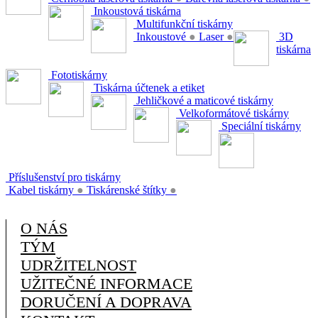
Inkoustová tiskárna
Multifunkční tiskárny
Inkoustové
●
Laser
●
3D
tiskárna
Fototiskárny
Tiskárna účtenek a etiket
Jehličkové a maticové tiskárny
Velkoformátové tiskárny
Speciální tiskárny
Příslušenství pro tiskárny
Kabel tiskárny
●
Tiskárenské štítky
●
O NÁS
TÝM
UDRŽITELNOST
UŽITEČNÉ INFORMACE
DORUČENÍ A DOPRAVA