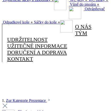
Vůně do pisoáru
●
Odvápňovač
Odpadkové koše
●
Sáčky do koše
●
O NÁS
TÝM
UDRŽITELNOST
UŽITEČNÉ INFORMACE
DORUČENÍ A DOPRAVA
KONTAKT
1.
Zur Kategorie Prezentace