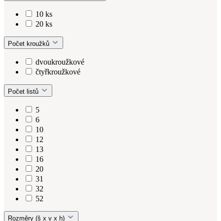
10 ks
20 ks
Počet kroužků
dvoukroužkové
čtyřkroužkové
Počet listů
5
6
10
12
13
16
20
31
32
52
Rozměry (š x v x h)