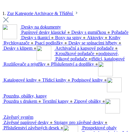
1.
Zur Kategorie Archivace & Třídění
Desky na dokumenty
Papírové desky klasické
●
Desky s gumičkou
●
Pořadače
Desky s tkanicí
●
Boxy na spisy
●
Aktovky
●
Knihy
Rychlovazače
●
Psací podložky
●
Desky se spínacími hřbety
●
Desky s klipem
●
Archivační a kapsové pořadače
●
Kroužkové pořadače
●
podpisové,
Pákové pořadače
●
třídicí, katalogové
Rozlišovače a rejstříky
●
Příslušenství a doplňky
●
Katalogové knihy
●
Třídicí knihy
●
Podpisové knihy
●
Pouzdra, obálky, kapsy
Pouzdra s drukem
●
Textilní kapsy
●
Zipové obálky
●
Závěsný systém
Závěsné papírové desky
●
Stojany pro závěsné desky
●
Příslušenství závěsných desek
●
Prospektové obaly