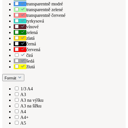
transparentně modré
transparentně zelené
transparentně červené
tyrkysová
vínové
zelená
zlatá
černá
červená
čirá
šedá
žlutá
Formát
1/3 A4
A3
A3 na výšku
A3 na šířku
A4
A4+
A5