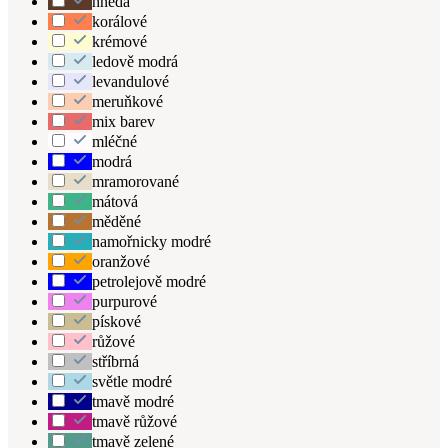
hnědá
korálové
krémové
ledově modrá
levandulové
meruňkové
mix barev
mléčné
modrá
mramorované
mátová
měděné
namořnicky modré
oranžové
petrolejově modré
purpurové
pískové
růžové
stříbrná
světle modré
tmavě modré
tmavě růžové
tmavě zelené