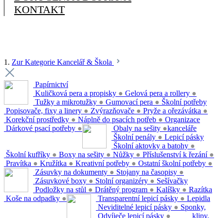
KONTAKT
1.
Zur Kategorie Kancelář & Škola
Papírnictví
Kuličková pera a propisky
●
Gelová pera a rollery
●
Tužky a mikrotužky
●
Gumovací pera
●
Školní potřeby
Popisovače, fixy a linery
●
Zvýrazňovače
●
Pryže a ořezávátka
●
Korekční prostředky
●
Náplně do psacích potřeb
●
Organizace
Dárkové psací potřeby
●
Obaly na sešity
●
kanceláře
Školní penály
●
Lepicí pásky
Školní aktovky a batohy
●
Školní kufříky
●
Boxy na sešity
●
Nůžky
●
Příslušenství k řezání
●
Pravítka
●
Kružítka
●
Kreativní potřeby
●
Ostatní školní potřeby
●
Zásuvky na dokumenty
●
Stojany na časopisy
●
Zásuvkové boxy
●
Stolní organizéry
●
Sešívačky
Podložky na stůl
●
Drátěný program
●
Kalíšky
●
Razítka
Koše na odpadky
●
Transparentní lepicí pásky
●
Lepidla
Neviditelné lepicí pásky
●
Sponky,
Odvíječe lepicí pásky
●
klipy,