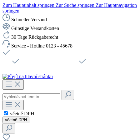
Zum Hauptinhalt springen
Zur Suche springen
Zur Hauptnavigation
springen
Schneller Versand
Günstige Versandkosten
30 Tage Rückgaberecht
Service - Hotline 0123 - 45678
Doprava zdarma od 1199 Kč bez DPH
Zabezpečené připojení SSL
Rychlé doručení
Podpora
Udržitelnost
Pracovní místa
včetně DPH
včetně DPH