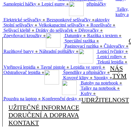
Samolepicí háčky
●
Lepicí gumy
●
připínáčky
Tašky,
kufry a
Elektrické sešívačky
●
Bezsponkové sešívačky
●
aktovky
Stolní sešívačky
●
Velkokapacitní sešívačky
●
Rozešívače
●
Sešívací kleště
●
Drátky do sešívaček
●
Děrovačky
●
Zpevňovací kroužky
●
Datumky
●
Razítka s textem
●
Speciální razítka
●
Paginovací razítka
●
Číslovačky
●
Razítkové barvy
●
Náhradní polštářky
●
Lepicí tyčinky
●
Lepicí rollery
●
Tekutá lepidla
●
Vteřinová lepidla
●
Tavné pistole
●
Lepidla ve spreji
●
NÁS
Odstraňovač lepidla
●
Špendlíky a připínáčky
●
TÝM
Kovové klipy
●
Sponky
●
Batohy na notebook
●
Tašky na notebook
●
Kufry
●
Pouzdra na laptop
●
Konferenční desky
●
UDRŽITELNOST
UŽITEČNÉ INFORMACE
DORUČENÍ A DOPRAVA
KONTAKT