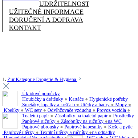
UDRŽITELNOST
UŽITEČNÉ INFORMACE
DORUČENÍ A DOPRAVA
KONTAKT
1.
Zur Kategorie Drogerie & Hygiena
Úklidové pomůcky
Houbičky a drátěnky
●
Kartáče
●
Hygienické potřeby
Smetáky, lopatky a košťata
●
Utěrky a hadry
●
Mopy
●
Kbelíky
●
WC sety
●
Odvlhčovače vzduchu
●
Provoz vozidla
●
Toaletní papír
●
Zásobníky na toaletní papír
●
Prostředky
Papírové ručníky
●
Zásobníky na ručníky
●
na WC
Papírové ubrousky
●
Papírové kapesníky
●
Koše a pytle
Papírové utěrky
●
Textilní utěrky a ručníky
●
na odpadky
Hygienické sáčky a zásobníky
●
WC gely
●
WC bloky
●