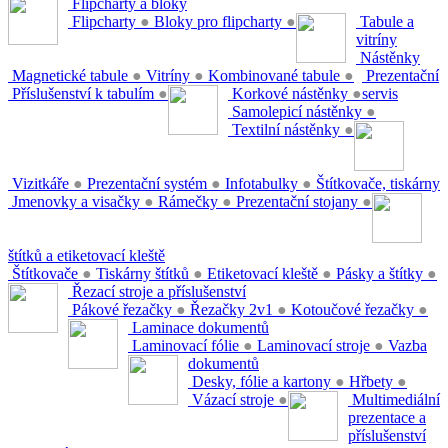
Flipcharty a bloky
Flipcharty
●
Bloky pro flipcharty
●
Tabule a
vitríny
Nástěnky
Magnetické tabule
●
Vitríny
●
Kombinované tabule
●
Prezentační
Příslušenství k tabulím
●
Korkové nástěnky
●
servis
Samolepicí nástěnky
●
Textilní nástěnky
●
Vizitkáře
●
Prezentační systém
●
Infotabulky
●
Štítkovače, tiskárny
Jmenovky a visačky
●
Rámečky
●
Prezentační stojany
●
štítků a etiketovací kleště
Štítkovače
●
Tiskárny štítků
●
Etiketovací kleště
●
Pásky a štítky
●
Řezací stroje a příslušenství
Pákové řezačky
●
Řezačky 2v1
●
Kotoučové řezačky
●
Laminace dokumentů
Laminovací fólie
●
Laminovací stroje
●
Vazba
dokumentů
Desky, fólie a kartony
●
Hřbety
●
Vázací stroje
●
Multimediální
prezentace a
příslušenství