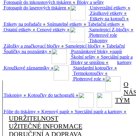
Fotopapír do inkoustových tiskáren
●
Bloky a sešity
Fotopapír do laserových tiskáren
●
Univerzální etikety
●
Zásilkové etikety
●
Etikety na kotouči
●
Etikety na pořadače
●
Snímatelné etikety
●
Tabelační etikety
●
Ostatní etikety
●
Cenové etikety
●
Samolepicí Z-bločky
●
Plotterové role
Tiskopisy
Záložky a značkovací bločky
●
Samolepicí bločky
●
Tabelační
Špalíčky na poznámky
●
Poznámkové bloky
●
papír
Školní sešity
●
Speciální papír a
Bloky se spirálou
●
kartony
Kroužkové záznamníky
●
Standardní kotoučky
●
Termokotoučky
●
Plotterové role
●
O
NÁ
Tiskopisy
●
Kotoučky do tachografů
●
TÝM
Fólie do tiskárny
●
Krepový papír
●
Speciální papír a kartony
●
UDRŽITELNOST
UŽITEČNÉ INFORMACE
DORUČENÍ A DOPRAVA