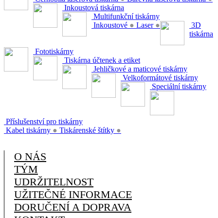
Inkoustová tiskárna
Multifunkční tiskárny
Inkoustové
●
Laser
●
3D
tiskárna
Fototiskárny
Tiskárna účtenek a etiket
Jehličkové a maticové tiskárny
Velkoformátové tiskárny
Speciální tiskárny
Příslušenství pro tiskárny
Kabel tiskárny
●
Tiskárenské štítky
●
O NÁS
TÝM
UDRŽITELNOST
UŽITEČNÉ INFORMACE
DORUČENÍ A DOPRAVA