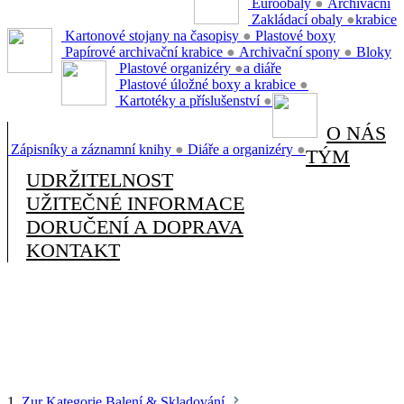
Euroobaly
●
Archivační
Zakládací obaly
●
krabice
Kartonové stojany na časopisy
●
Plastové boxy
Papírové archivační krabice
●
Archivační spony
●
Bloky
Plastové organizéry
●
a diáře
Plastové úložné boxy a krabice
●
Kartotéky a příslušenství
●
O NÁS
Zápisníky a záznamní knihy
●
Diáře a organizéry
●
TÝM
UDRŽITELNOST
UŽITEČNÉ INFORMACE
DORUČENÍ A DOPRAVA
KONTAKT
1.
Zur Kategorie Balení & Skladování