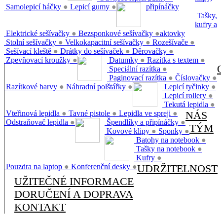
Samolepicí háčky
●
Lepicí gumy
●
připínáčky
Tašky,
kufry a
Elektrické sešívačky
●
Bezsponkové sešívačky
●
aktovky
Stolní sešívačky
●
Velkokapacitní sešívačky
●
Rozešívače
●
Sešívací kleště
●
Drátky do sešívaček
●
Děrovačky
●
Zpevňovací kroužky
●
Datumky
●
Razítka s textem
●
Speciální razítka
●
Paginovací razítka
●
Číslovačky
●
Razítkové barvy
●
Náhradní polštářky
●
Lepicí tyčinky
●
Lepicí rollery
●
Tekutá lepidla
●
Vteřinová lepidla
●
Tavné pistole
●
Lepidla ve spreji
●
NÁS
Odstraňovač lepidla
●
Špendlíky a připínáčky
●
TÝM
Kovové klipy
●
Sponky
●
Batohy na notebook
●
Tašky na notebook
●
Kufry
●
Pouzdra na laptop
●
Konferenční desky
●
UDRŽITELNOST
UŽITEČNÉ INFORMACE
DORUČENÍ A DOPRAVA
KONTAKT