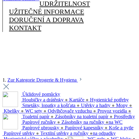
UDRŽITELNOST
UŽITEČNÉ INFORMACE
DORUČENÍ A DOPRAVA
KONTAKT
1.
Zur Kategorie Drogerie & Hygiena
Úklidové pomůcky
Houbičky a drátěnky
●
Kartáče
●
Hygienické potřeby
Smetáky, lopatky a košťata
●
Utěrky a hadry
●
Mopy
●
Kbelíky
●
WC sety
●
Odvlhčovače vzduchu
●
Provoz vozidla
●
Toaletní papír
●
Zásobníky na toaletní papír
●
Prostředky
Papírové ručníky
●
Zásobníky na ručníky
●
na WC
Papírové ubrousky
●
Papírové kapesníky
●
Koše a pytle
Papírové utěrky
●
Textilní utěrky a ručníky
●
na odpadky
Hygienické sáčky a zásobníky
●
WC gely
●
WC bloky
●