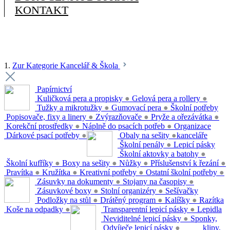
KONTAKT
1.
Zur Kategorie Kancelář & Škola
Papírnictví
Kuličková pera a propisky
●
Gelová pera a rollery
●
Tužky a mikrotužky
●
Gumovací pera
●
Školní potřeby
Popisovače, fixy a linery
●
Zvýrazňovače
●
Pryže a ořezávátka
●
Korekční prostředky
●
Náplně do psacích potřeb
●
Organizace
Dárkové psací potřeby
●
Obaly na sešity
●
kanceláře
Školní penály
●
Lepicí pásky
Školní aktovky a batohy
●
Školní kufříky
●
Boxy na sešity
●
Nůžky
●
Příslušenství k řezání
●
Pravítka
●
Kružítka
●
Kreativní potřeby
●
Ostatní školní potřeby
●
Zásuvky na dokumenty
●
Stojany na časopisy
●
Zásuvkové boxy
●
Stolní organizéry
●
Sešívačky
Podložky na stůl
●
Drátěný program
●
Kalíšky
●
Razítka
Koše na odpadky
●
Transparentní lepicí pásky
●
Lepidla
Neviditelné lepicí pásky
●
Sponky,
Odvíječe lepicí pásky
●
klipy,