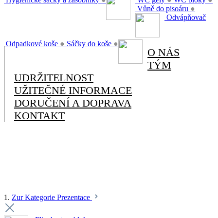
Vůně do pisoáru
●
Odvápňovač
Odpadkové koše
●
Sáčky do koše
●
O NÁS
TÝM
UDRŽITELNOST
UŽITEČNÉ INFORMACE
DORUČENÍ A DOPRAVA
KONTAKT
1.
Zur Kategorie Prezentace