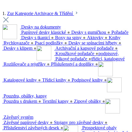
1.
Zur Kategorie Archivace & Třídění
Desky na dokumenty
Papírové desky klasické
●
Desky s gumičkou
●
Pořadače
Desky s tkanicí
●
Boxy na spisy
●
Aktovky
●
Knihy
Rychlovazače
●
Psací podložky
●
Desky se spínacími hřbety
●
Desky s klipem
●
Archivační a kapsové pořadače
●
Kroužkové pořadače
●
podpisové,
Pákové pořadače
●
třídicí, katalogové
Rozlišovače a rejstříky
●
Příslušenství a doplňky
●
Katalogové knihy
●
Třídicí knihy
●
Podpisové knihy
●
Pouzdra, obálky, kapsy
Pouzdra s drukem
●
Textilní kapsy
●
Zipové obálky
●
Závěsný systém
Závěsné papírové desky
●
Stojany pro závěsné desky
●
Příslušenství závěsných desek
●
Prospektové obaly