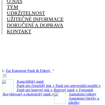
O NÁS
TÝM
UDRŽITELNOST
UŽITEČNÉ INFORMACE
DORUČENÍ A DOPRAVA
KONTAKT
1.
Zur Kategorie Papír & Etikety
Kancelářský papír
Papír pro černobílý tisk
●
Papír pro univerzální použití
●
Papír pro barevný tisk
●
Barevný papír
●
Fotopapír
Recyklovaný a ekologický papír
●
Samolepicí etikety
Samolepicí bločky a
záložky