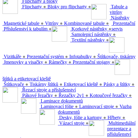
Flipcharty a bloky
Flipcharty
●
Bloky pro flipcharty
●
Tabule a
vitríny
Nástěnky
Magnetické tabule
●
Vitríny
●
Kombinované tabule
●
Prezentační
Příslušenství k tabulím
●
Korkové nástěnky
●
servis
Samolepicí nástěnky
●
Textilní nástěnky
●
Vizitkáře
●
Prezentační systém
●
Infotabulky
●
Štítkovače, tiskárny
Jmenovky a visačky
●
Rámečky
●
Prezentační stojany
●
štítků a etiketovací kleště
Štítkovače
●
Tiskárny štítků
●
Etiketovací kleště
●
Pásky a štítky
●
Řezací stroje a příslušenství
Pákové řezačky
●
Řezačky 2v1
●
Kotoučové řezačky
●
Laminace dokumentů
Laminovací fólie
●
Laminovací stroje
●
Vazba
dokumentů
Desky, fólie a kartony
●
Hřbety
●
Vázací stroje
●
Multimediální
prezentace a
příslušenství