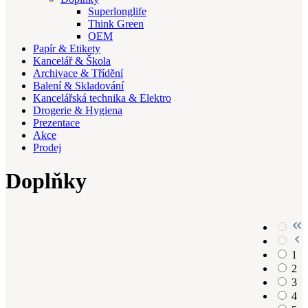
Superlonglife
Think Green
OEM
Papír & Etikety
Kancelář & Škola
Archivace & Třídění
Balení & Skladování
Kancelářská technika & Elektro
Drogerie & Hygiena
Prezentace
Akce
Prodej
Doplňky
1
2
3
4