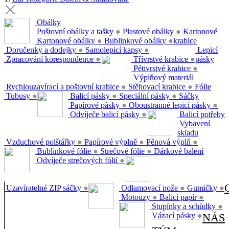
Obálky
Poštovní obálky a tašky
●
Plastové obálky
●
Kartonové
Kartonové obálky
●
Bublinkové obálky
●
krabice
Doručenky a dodejky
●
Samolepicí kapsy
●
Lepicí
Zpracování korespondence
●
Třívrstvé krabice
●
pásky
Pětivrstvé krabice
●
Výplňový materiál
Rychlouzavírací a poštovní krabice
●
Stěhovací krabice
●
Fólie
Tubusy
●
Balicí pásky
●
Speciální pásky
●
Sáčky
Papírové pásky
●
Oboustranné lepicí pásky
●
Odvíječe balicí pásky
●
Balicí potřeby
Vybavení
skladu
Vzduchové polštářky
●
Papírové výplně
●
Pěnová výplň
●
Bublinkové fólie
●
Strečové fólie
●
Dárkové balení
Odvíječe strečových fólií
●
Uzavíratelné ZIP sáčky
●
Odlamovací nože
●
Gumičky
●
Motouzy
●
Balicí papír
●
Stupínky a schůdky
●
Vázací pásky
●
NÁS