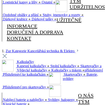
TÝM
Logistické kapsy a lišty
●
Ostatní
●
UDRŽITELNOS
Ozdobné obálky a přání
●
Stuhy, jmenovky a rozety
●
Dárkové krabice
●
Dárkové tašky
●
UŽITEČNÉ
INFORMACE
DORUČENÍ A DOPRAVA
KONTAKT
1.
Zur Kategorie Kancelářská technika & Elektro
Kalkulačky
Kapesní kalkulačky
●
Stolní kalkulačky
●
Skartovačky a
Vědecké kalkulačky
●
Kalkulačky s tiskem
●
příslušenství
Příslušenství ke kalkulačkám
●
Skartovačky
●
Baterie,
svítilny
Příslušenství pro skartovačky
●
O NÁS
Nabíjecí baterie a nabíječky
●
Svítilny, halogeny
●
TÝM
Klasické baterie
●