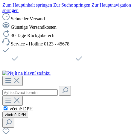
Zum Hauptinhalt springen
Zur Suche springen
Zur Hauptnavigation
springen
Schneller Versand
Günstige Versandkosten
30 Tage Rückgaberecht
Service - Hotline 0123 - 45678
Doprava zdarma od 1199 Kč bez DPH
Zabezpečené připojení SSL
Rychlé doručení
Podpora
Udržitelnost
Pracovní místa
včetně DPH
včetně DPH