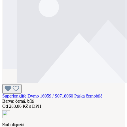
Superlonglife Dymo 16959 / S0718060 Páska černobílé
Barva: černá, bílá
Od
283,86 Kč s DPH
Není k dispozici