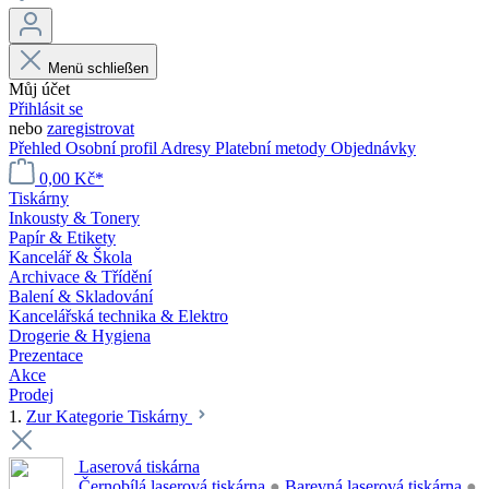
Menü schließen
Můj účet
Přihlásit se
nebo
zaregistrovat
Přehled
Osobní profil
Adresy
Platební metody
Objednávky
0,00 Kč*
Tiskárny
Inkousty & Tonery
Papír & Etikety
Kancelář & Škola
Archivace & Třídění
Balení & Skladování
Kancelářská technika & Elektro
Drogerie & Hygiena
Prezentace
Akce
Prodej
1.
Zur Kategorie Tiskárny
Laserová tiskárna
Černobílá laserová tiskárna
●
Barevná laserová tiskárna
●