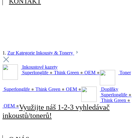
KONTAKT
1.
Zur Kategorie Inkousty & Tonery
Inkoustové kazety
Superlonglife
●
Think Green
●
OEM
●
Toner
Superlonglife
●
Think Green
●
OEM
●
Doplňky
Superlonglife
●
Think Green
●
OEM
●
Využijte náš 1-2-3 vyhledávač
inkoustů/tonerů!