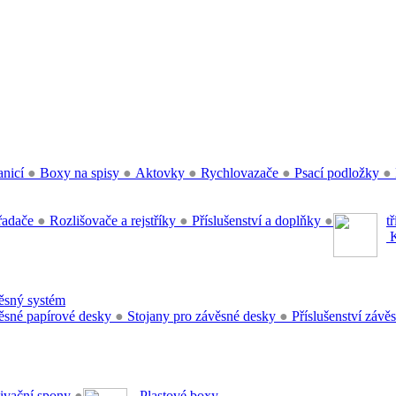
anicí
●
Boxy na spisy
●
Aktovky
●
Rychlovazače
●
Psací podložky
●
řadače
●
Rozlišovače a rejstříky
●
Příslušenství a doplňky
●
t
K
sný systém
sné papírové desky
●
Stojany pro závěsné desky
●
Příslušenství záv
ivační spony
●
Plastové boxy