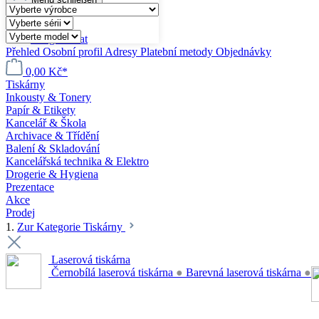
Můj účet
Přihlásit se
nebo
zaregistrovat
Přehled
Osobní profil
Adresy
Platební metody
Objednávky
0,00 Kč*
Tiskárny
Inkousty & Tonery
Papír & Etikety
Kancelář & Škola
Archivace & Třídění
Balení & Skladování
Kancelářská technika & Elektro
Drogerie & Hygiena
Prezentace
Akce
Prodej
1.
Zur Kategorie Tiskárny
Laserová tiskárna
Černobílá laserová tiskárna
●
Barevná laserová tiskárna
●