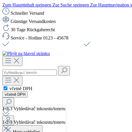
Zum Hauptinhalt springen
Zur Suche springen
Zur Hauptnavigation 
Schneller Versand
Günstige Versandkosten
30 Tage Rückgaberecht
Service - Hotline 0123 - 45678
Doprava zdarma od 1199 Kč bez DPH
Zabezpečené připojení 
včetně DPH
včetně DPH
1-2-3 Vyhledávač inkoustu/toneru
1-2-3 Vyhledávač inkoustu/toneru
Menü schließen