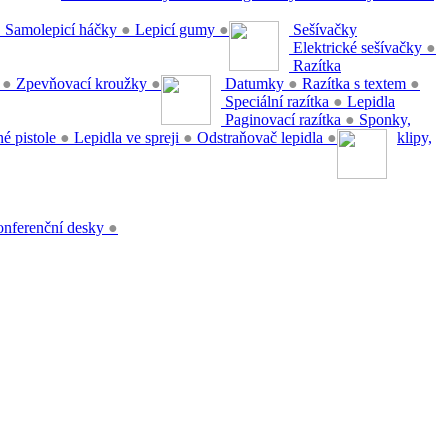
●
Samolepicí háčky
●
Lepicí gumy
●
Sešívačky
Elektrické sešívačky
●
Razítka
y
●
Zpevňovací kroužky
●
Datumky
●
Razítka s textem
●
Speciální razítka
●
Lepidla
Paginovací razítka
●
Sponky,
é pistole
●
Lepidla ve spreji
●
Odstraňovač lepidla
●
klipy,
nferenční desky
●