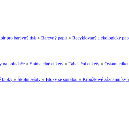
pír pro barevný tisk
●
Barevný papír
●
Recyklovaný a ekologický pap
y na pořadače
●
Snímatelné etikety
●
Tabelační etikety
●
Ostatní etike
 bloky
●
Školní sešity
●
Bloky se spirálou
●
Kroužkové záznamníky