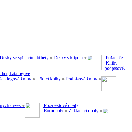
Desky se spínacími hřbety
●
Desky s klipem
●
Pořadače
Knihy
podpisové,
řídicí, katalogové
atalogové knihy
●
Třídicí knihy
●
Podpisové knihy
●
ěsných desek
●
Prospektové obaly
Euroobaly
●
Zakládací obaly
●