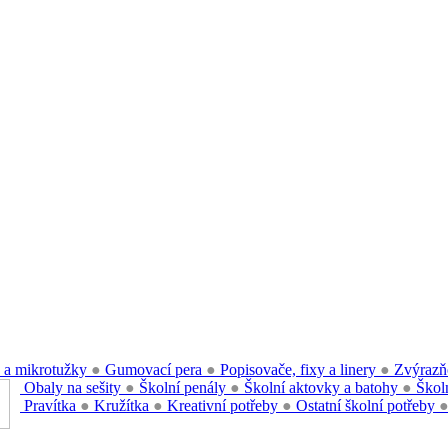
 a mikrotužky
●
Gumovací pera
●
Popisovače, fixy a linery
●
Zvýrazň
Obaly na sešity
●
Školní penály
●
Školní aktovky a batohy
●
Školn
Pravítka
●
Kružítka
●
Kreativní potřeby
●
Ostatní školní potřeby