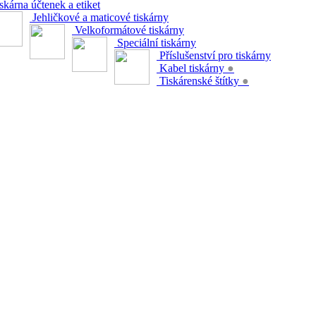
skárna účtenek a etiket
Jehličkové a maticové tiskárny
Velkoformátové tiskárny
Speciální tiskárny
Příslušenství pro tiskárny
Kabel tiskárny
●
Tiskárenské štítky
●