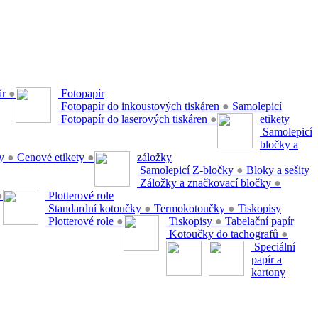
ír
●
Fotopapír
Fotopapír do inkoustových tiskáren
●
Samolepicí
Fotopapír do laserových tiskáren
●
etikety
Samolepicí
bločky a
ty
●
Cenové etikety
●
záložky
Samolepicí Z-bločky
●
Bloky a sešity
Záložky a značkovací bločky
●
●
Plotterové role
Standardní kotoučky
●
Termokotoučky
●
Tiskopisy
Plotterové role
●
Tiskopisy
●
Tabelační papír
Kotoučky do tachografů
●
Speciální
papír a
kartony