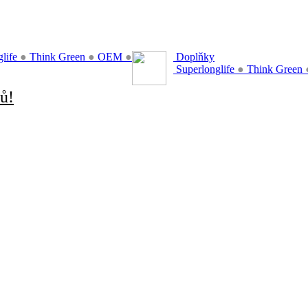
glife
●
Think Green
●
OEM
●
Doplňky
Superlonglife
●
Think Green
ů!