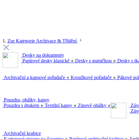
1.
Zur Kategorie Archivace & Třídění
Desky na dokumenty
Papírové desky klasické
●
Desky s gumičkou
●
Desky s tk
Archivační a kapsové pořadače
●
Kroužkové pořadače
●
Pákové po
Pouzdra, obálky, kapsy
Pouzdra s drukem
●
Textilní kapsy
●
Zipové obálky
●
Závě
Závě
Archivační krabice
Kartonové stojany na časopisy
●
Papírové archivační krabice
●
Arch