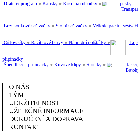
Drátěný program
●
Kalíšky
●
Koše na odpadky
●
pásky
Transpar
Bezsponkové sešívačky
●
Stolní sešívačky
●
Velkokapacitní sešíva
Číslovačky
●
Razítkové barvy
●
Náhradní polštářky
●
Lepi
připínáčky
Špendlíky a připínáčky
●
Kovové klipy
●
Sponky
●
Tašky,
Batoh
O NÁS
TÝM
UDRŽITELNOST
UŽITEČNÉ INFORMACE
DORUČENÍ A DOPRAVA
KONTAKT