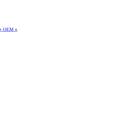
●
OEM
●