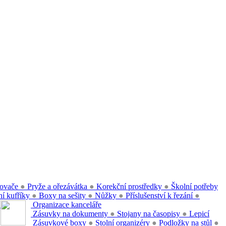
ovače
●
Pryže a ořezávátka
●
Korekční prostředky
●
Školní potřeby
í kufříky
●
Boxy na sešity
●
Nůžky
●
Příslušenství k řezání
●
●
Organizace kanceláře
Zásuvky na dokumenty
●
Stojany na časopisy
●
Lepicí
Zásuvkové boxy
●
Stolní organizéry
●
Podložky na stůl
●