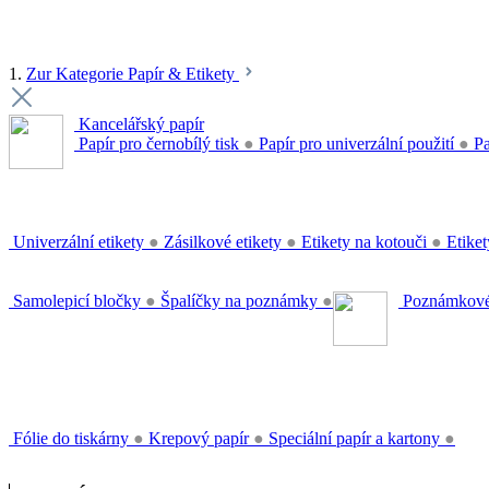
1.
Zur Kategorie Papír & Etikety
Kancelářský papír
Papír pro černobílý tisk
●
Papír pro univerzální použití
●
Pa
Univerzální etikety
●
Zásilkové etikety
●
Etikety na kotouči
●
Etiket
Samolepicí bločky
●
Špalíčky na poznámky
●
Poznámkové
Fólie do tiskárny
●
Krepový papír
●
Speciální papír a kartony
●