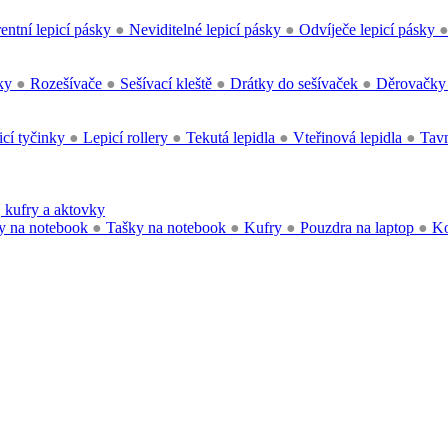
entní lepicí pásky
●
Neviditelné lepicí pásky
●
Odvíječe lepicí pásky
čky
●
Rozešívače
●
Sešívací kleště
●
Drátky do sešívaček
●
Děrovačk
cí tyčinky
●
Lepicí rollery
●
Tekutá lepidla
●
Vteřinová lepidla
●
Tavn
 kufry a aktovky
y na notebook
●
Tašky na notebook
●
Kufry
●
Pouzdra na laptop
●
Ko