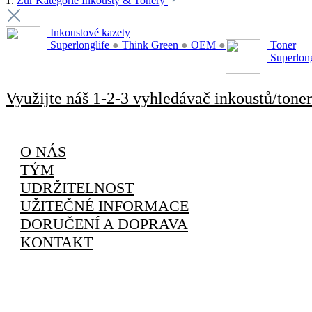
1.
Zur Kategorie Inkousty & Tonery
Inkoustové kazety
Superlonglife
●
Think Green
●
OEM
●
Toner
Superlon
Využijte náš 1-2-3 vyhledávač inkoustů/toner
O NÁS
TÝM
UDRŽITELNOST
UŽITEČNÉ INFORMACE
DORUČENÍ A DOPRAVA
KONTAKT