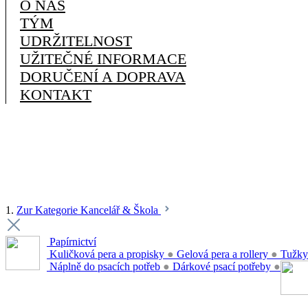
O NÁS
TÝM
UDRŽITELNOST
UŽITEČNÉ INFORMACE
DORUČENÍ A DOPRAVA
KONTAKT
1.
Zur Kategorie Kancelář & Škola
Papírnictví
Kuličková pera a propisky
●
Gelová pera a rollery
●
Tužky
Náplně do psacích potřeb
●
Dárkové psací potřeby
●