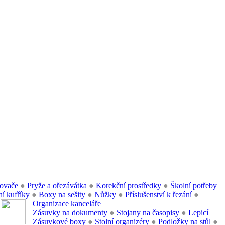
ovače
●
Pryže a ořezávátka
●
Korekční prostředky
●
Školní potřeby
í kufříky
●
Boxy na sešity
●
Nůžky
●
Příslušenství k řezání
●
●
Organizace kanceláře
Zásuvky na dokumenty
●
Stojany na časopisy
●
Lepicí
Zásuvkové boxy
●
Stolní organizéry
●
Podložky na stůl
●