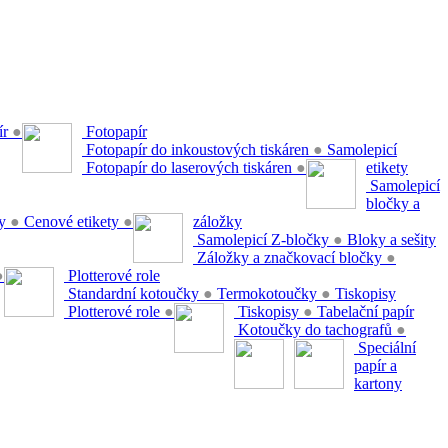
ír
●
Fotopapír
Fotopapír do inkoustových tiskáren
●
Samolepicí
Fotopapír do laserových tiskáren
●
etikety
Samolepicí
bločky a
ty
●
Cenové etikety
●
záložky
Samolepicí Z-bločky
●
Bloky a sešity
Záložky a značkovací bločky
●
●
Plotterové role
Standardní kotoučky
●
Termokotoučky
●
Tiskopisy
Plotterové role
●
Tiskopisy
●
Tabelační papír
Kotoučky do tachografů
●
Speciální
papír a
kartony