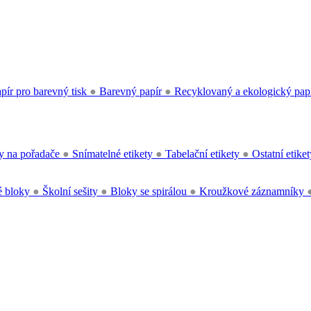
pír pro barevný tisk
●
Barevný papír
●
Recyklovaný a ekologický pap
y na pořadače
●
Snímatelné etikety
●
Tabelační etikety
●
Ostatní etike
 bloky
●
Školní sešity
●
Bloky se spirálou
●
Kroužkové záznamníky