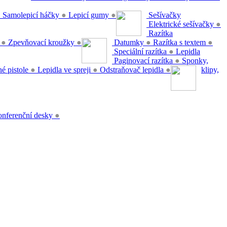
●
Samolepicí háčky
●
Lepicí gumy
●
Sešívačky
Elektrické sešívačky
●
Razítka
y
●
Zpevňovací kroužky
●
Datumky
●
Razítka s textem
●
Speciální razítka
●
Lepidla
Paginovací razítka
●
Sponky,
é pistole
●
Lepidla ve spreji
●
Odstraňovač lepidla
●
klipy,
nferenční desky
●