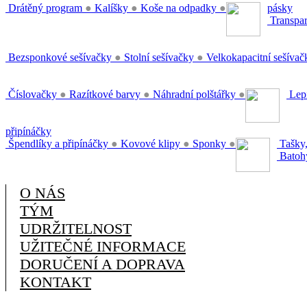
Drátěný program
●
Kalíšky
●
Koše na odpadky
●
pásky
Transpar
Bezsponkové sešívačky
●
Stolní sešívačky
●
Velkokapacitní sešíva
Číslovačky
●
Razítkové barvy
●
Náhradní polštářky
●
Lepi
připínáčky
Špendlíky a připínáčky
●
Kovové klipy
●
Sponky
●
Tašky,
Batoh
O NÁS
TÝM
UDRŽITELNOST
UŽITEČNÉ INFORMACE
DORUČENÍ A DOPRAVA
KONTAKT