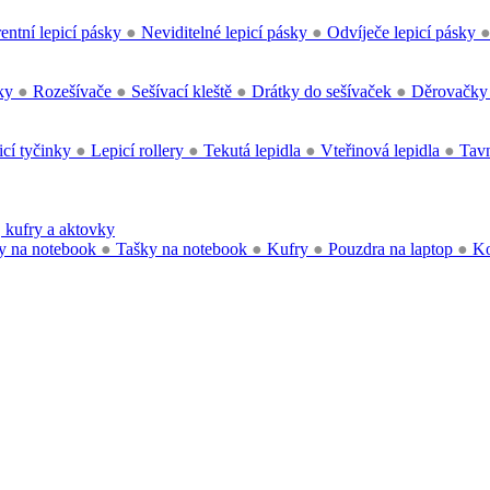
entní lepicí pásky
●
Neviditelné lepicí pásky
●
Odvíječe lepicí pásky
čky
●
Rozešívače
●
Sešívací kleště
●
Drátky do sešívaček
●
Děrovačk
cí tyčinky
●
Lepicí rollery
●
Tekutá lepidla
●
Vteřinová lepidla
●
Tavn
 kufry a aktovky
y na notebook
●
Tašky na notebook
●
Kufry
●
Pouzdra na laptop
●
Ko