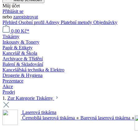
Můj účet
Přihlásit se
nebo
zaregistrovat
Přehled
Osobní profil
Adresy
Platební metody
Objednávky
0,00 Kč*
Tiskárny
Inkousty & Tonery
Papír & Etikety
Kancelář & Škola
Archivace & Třídění
Balení & Skladování
Kancelářská technika & Elektro
Drogerie & Hygiena
Prezentace
Akce
Prodej
1.
Zur Kategorie Tiskárny
Laserová tiskárna
Černobílá laserová tiskárna
●
Barevná laserová tiskárna
●