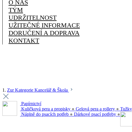
O NÁS
TÝM
UDRŽITELNOST
UŽITEČNÉ INFORMACE
DORUČENÍ A DOPRAVA
KONTAKT
1.
Zur Kategorie Kancelář & Škola
Papírnictví
Kuličková pera a propisky
●
Gelová pera a rollery
●
Tužky
Náplně do psacích potřeb
●
Dárkové psací potřeby
●