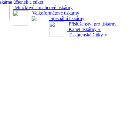
skárna účtenek a etiket
Jehličkové a maticové tiskárny
Velkoformátové tiskárny
Speciální tiskárny
Příslušenství pro tiskárny
Kabel tiskárny
●
Tiskárenské štítky
●