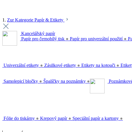
1.
Zur Kategorie Papír & Etikety
Kancelářský papír
Papír pro černobílý tisk
●
Papír pro univerzální použití
●
Pa
Univerzální etikety
●
Zásilkové etikety
●
Etikety na kotouči
●
Etiket
Samolepicí bločky
●
Špalíčky na poznámky
●
Poznámkové
Fólie do tiskárny
●
Krepový papír
●
Speciální papír a kartony
●