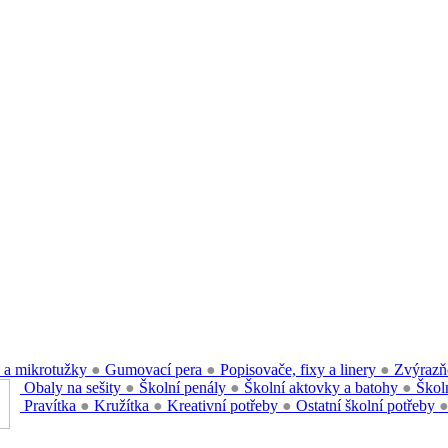
 a mikrotužky
●
Gumovací pera
●
Popisovače, fixy a linery
●
Zvýrazň
Obaly na sešity
●
Školní penály
●
Školní aktovky a batohy
●
Školn
Pravítka
●
Kružítka
●
Kreativní potřeby
●
Ostatní školní potřeby