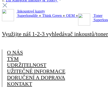
1.
Zur Kategorie Inkousty & Tonery
Inkoustové kazety
Superlonglife
●
Think Green
●
OEM
●
Toner
Superlon
Využijte náš 1-2-3 vyhledávač inkoustů/toner
O NÁS
TÝM
UDRŽITELNOST
UŽITEČNÉ INFORMACE
DORUČENÍ A DOPRAVA
KONTAKT