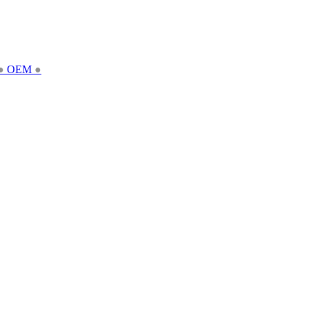
●
OEM
●