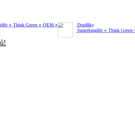
glife
●
Think Green
●
OEM
●
Doplňky
Superlonglife
●
Think Green
ů!