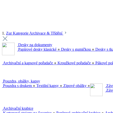
1.
Zur Kategorie Archivace & Třídění
Desky na dokumenty
Papírové desky klasické
●
Desky s gumičkou
●
Desky s tk
Archivační a kapsové pořadače
●
Kroužkové pořadače
●
Pákové po
Pouzdra, obálky, kapsy
Pouzdra s drukem
●
Textilní kapsy
●
Zipové obálky
●
Závě
Závě
Archivační krabice
Kartonové stojany na časopisy
●
Papírové archivační krabice
●
Arch