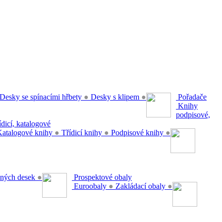
Desky se spínacími hřbety
●
Desky s klipem
●
Pořadače
Knihy
podpisové,
řídicí, katalogové
atalogové knihy
●
Třídicí knihy
●
Podpisové knihy
●
ěsných desek
●
Prospektové obaly
Euroobaly
●
Zakládací obaly
●