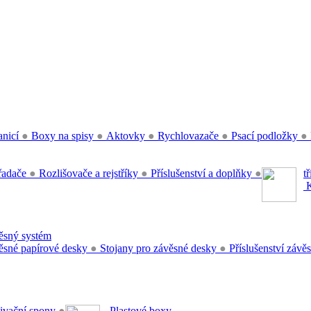
anicí
●
Boxy na spisy
●
Aktovky
●
Rychlovazače
●
Psací podložky
●
řadače
●
Rozlišovače a rejstříky
●
Příslušenství a doplňky
●
t
K
sný systém
sné papírové desky
●
Stojany pro závěsné desky
●
Příslušenství záv
ivační spony
●
Plastové boxy