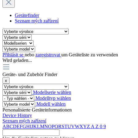
Gerätefinder
Seznam mých zařízení
Přihlásit se
nebo
zaregistrovat
um Geräteliste zu verwenden
Wird geladen...
Geräte- und Zubehör Finder
x
Modellserie wählen
Modelltyp wählen
Modell wählen
Personalisierte Geräteinformationen
Device History
Seznam mých zařízení
A
B
C
D
E
F
G
H
I
J
K
L
M
N
O
P
Q
R
S
T
U
V
W
X
Y
Z
A
Z
0
9