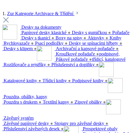
1.
Zur Kategorie Archivace & Třídění
Desky na dokumenty
Papírové desky klasické
●
Desky s gumičkou
●
Pořadače
Desky s tkanicí
●
Boxy na spisy
●
Aktovky
●
Knihy
Rychlovazače
●
Psací podložky
●
Desky se spínacími hřbety
●
Desky s klipem
●
Archivační a kapsové pořadače
●
Kroužkové pořadače
●
podpisové,
Pákové pořadače
●
třídicí, katalogové
Rozlišovače a rejstříky
●
Příslušenství a doplňky
●
Katalogové knihy
●
Třídicí knihy
●
Podpisové knihy
●
Pouzdra, obálky, kapsy
Pouzdra s drukem
●
Textilní kapsy
●
Zipové obálky
●
Závěsný systém
Závěsné papírové desky
●
Stojany pro závěsné desky
●
Příslušenství závěsných desek
●
Prospektové obaly