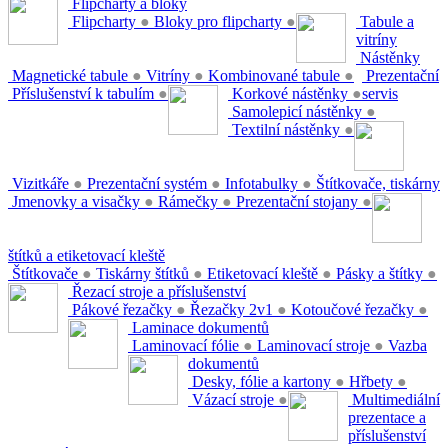
Flipcharty a bloky
Flipcharty
●
Bloky pro flipcharty
●
Tabule a
vitríny
Nástěnky
Magnetické tabule
●
Vitríny
●
Kombinované tabule
●
Prezentační
Příslušenství k tabulím
●
Korkové nástěnky
●
servis
Samolepicí nástěnky
●
Textilní nástěnky
●
Vizitkáře
●
Prezentační systém
●
Infotabulky
●
Štítkovače, tiskárny
Jmenovky a visačky
●
Rámečky
●
Prezentační stojany
●
štítků a etiketovací kleště
Štítkovače
●
Tiskárny štítků
●
Etiketovací kleště
●
Pásky a štítky
●
Řezací stroje a příslušenství
Pákové řezačky
●
Řezačky 2v1
●
Kotoučové řezačky
●
Laminace dokumentů
Laminovací fólie
●
Laminovací stroje
●
Vazba
dokumentů
Desky, fólie a kartony
●
Hřbety
●
Vázací stroje
●
Multimediální
prezentace a
příslušenství