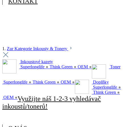
KONTAKT
1.
Zur Kategorie Inkousty & Tonery
Inkoustové kazety
Superlonglife
●
Think Green
●
OEM
●
Toner
Superlonglife
●
Think Green
●
OEM
●
Doplňky
Superlonglife
●
Think Green
●
OEM
●
Využijte náš 1-2-3 vyhledávač
inkoustů/tonerů!