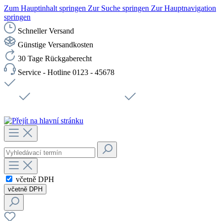
Zum Hauptinhalt springen
Zur Suche springen
Zur Hauptnavigation
springen
Schneller Versand
Günstige Versandkosten
30 Tage Rückgaberecht
Service - Hotline 0123 - 45678
Doprava zdarma od 1199 Kč bez DPH
Zabezpečené připojení SSL
Rychlé doručení
Podpora
Udržitelnost
Pracovní místa
včetně DPH
včetně DPH