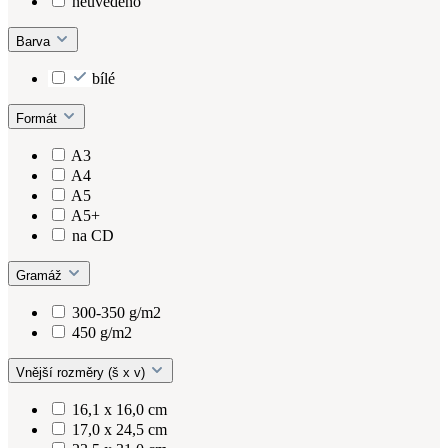
neuvedeno
Barva
bílé
Formát
A3
A4
A5
A5+
na CD
Gramáž
300-350 g/m2
450 g/m2
Vnější rozměry (š x v)
16,1 x 16,0 cm
17,0 x 24,5 cm