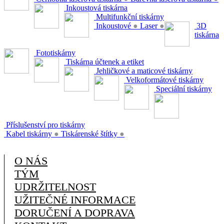
Inkoustová tiskárna
Multifunkční tiskárny
Inkoustové
●
Laser
●
3D
tiskárna
Fototiskárny
Tiskárna účtenek a etiket
Jehličkové a maticové tiskárny
Velkoformátové tiskárny
Speciální tiskárny
Příslušenství pro tiskárny
Kabel tiskárny
●
Tiskárenské štítky
●
O NÁS
TÝM
UDRŽITELNOST
UŽITEČNÉ INFORMACE
DORUČENÍ A DOPRAVA