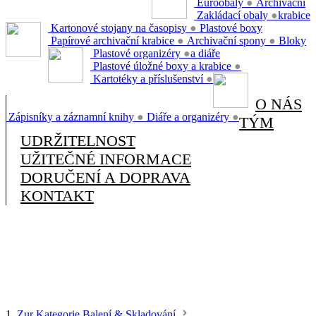
Euroobaly
●
Archivační
Zakládací obaly
●
krabice
Kartonové stojany na časopisy
●
Plastové boxy
Papírové archivační krabice
●
Archivační spony
●
Bloky
Plastové organizéry
●
a diáře
Plastové úložné boxy a krabice
●
Kartotéky a příslušenství
●
O NÁS
Zápisníky a záznamní knihy
●
Diáře a organizéry
●
TÝM
UDRŽITELNOST
UŽITEČNÉ INFORMACE
DORUČENÍ A DOPRAVA
KONTAKT
1.
Zur Kategorie Balení & Skladování