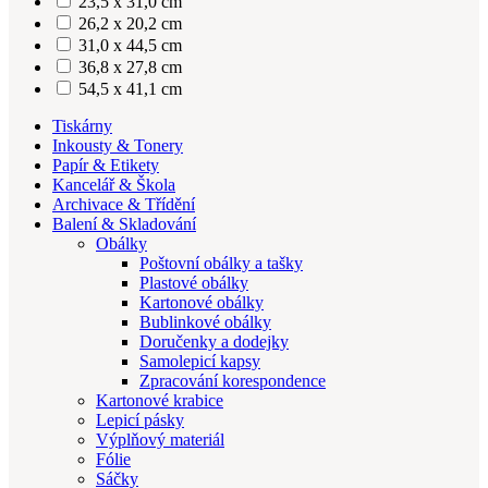
23,5 x 31,0 cm
26,2 x 20,2 cm
31,0 x 44,5 cm
36,8 x 27,8 cm
54,5 x 41,1 cm
Tiskárny
Inkousty & Tonery
Papír & Etikety
Kancelář & Škola
Archivace & Třídění
Balení & Skladování
Obálky
Poštovní obálky a tašky
Plastové obálky
Kartonové obálky
Bublinkové obálky
Doručenky a dodejky
Samolepicí kapsy
Zpracování korespondence
Kartonové krabice
Lepicí pásky
Výplňový materiál
Fólie
Sáčky