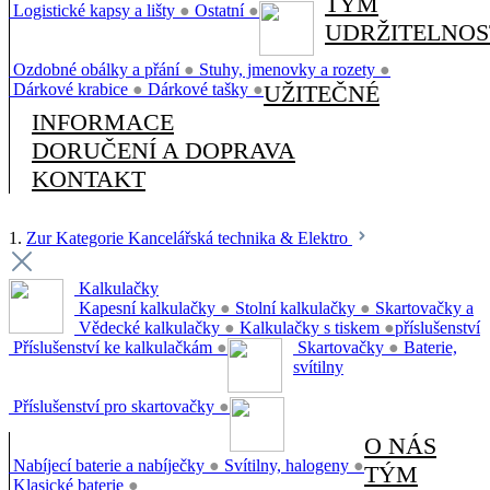
TÝM
Logistické kapsy a lišty
●
Ostatní
●
UDRŽITELNOS
Ozdobné obálky a přání
●
Stuhy, jmenovky a rozety
●
Dárkové krabice
●
Dárkové tašky
●
UŽITEČNÉ
INFORMACE
DORUČENÍ A DOPRAVA
KONTAKT
1.
Zur Kategorie Kancelářská technika & Elektro
Kalkulačky
Kapesní kalkulačky
●
Stolní kalkulačky
●
Skartovačky a
Vědecké kalkulačky
●
Kalkulačky s tiskem
●
příslušenství
Příslušenství ke kalkulačkám
●
Skartovačky
●
Baterie,
svítilny
Příslušenství pro skartovačky
●
O NÁS
Nabíjecí baterie a nabíječky
●
Svítilny, halogeny
●
TÝM
Klasické baterie
●