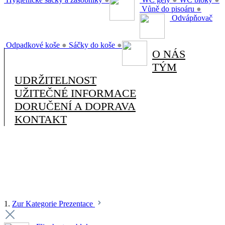
Vůně do pisoáru
●
Odvápňovač
Odpadkové koše
●
Sáčky do koše
●
O NÁS
TÝM
UDRŽITELNOST
UŽITEČNÉ INFORMACE
DORUČENÍ A DOPRAVA
KONTAKT
1.
Zur Kategorie Prezentace