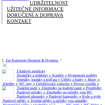
UDRŽITELNOST
UŽITEČNÉ INFORMACE
DORUČENÍ A DOPRAVA
KONTAKT
1.
Zur Kategorie Drogerie & Hygiena
Úklidové pomůcky
Houbičky a drátěnky
●
Kartáče
●
Hygienické potřeby
Smetáky, lopatky a košťata
●
Utěrky a hadry
●
Mopy
●
Kbelíky
●
WC sety
●
Odvlhčovače vzduchu
●
Provoz vozidla
●
Toaletní papír
●
Zásobníky na toaletní papír
●
Prostředky
Papírové ručníky
●
Zásobníky na ručníky
●
na WC
Papírové ubrousky
●
Papírové kapesníky
●
Koše a pytle
Papírové utěrky
●
Textilní utěrky a ručníky
●
na odpadky
Hygienické sáčky a zásobníky
●
WC gely
●
WC bloky
●