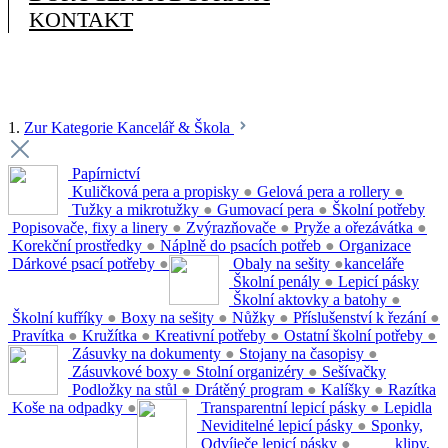
KONTAKT
1.
Zur Kategorie Kancelář & Škola
Papírnictví
Kuličková pera a propisky
●
Gelová pera a rollery
●
Tužky a mikrotužky
●
Gumovací pera
●
Školní potřeby
Popisovače, fixy a linery
●
Zvýrazňovače
●
Pryže a ořezávátka
●
Korekční prostředky
●
Náplně do psacích potřeb
●
Organizace
Dárkové psací potřeby
●
Obaly na sešity
●
kanceláře
Školní penály
●
Lepicí pásky
Školní aktovky a batohy
●
Školní kufříky
●
Boxy na sešity
●
Nůžky
●
Příslušenství k řezání
●
Pravítka
●
Kružítka
●
Kreativní potřeby
●
Ostatní školní potřeby
●
Zásuvky na dokumenty
●
Stojany na časopisy
●
Zásuvkové boxy
●
Stolní organizéry
●
Sešívačky
Podložky na stůl
●
Drátěný program
●
Kalíšky
●
Razítka
Koše na odpadky
●
Transparentní lepicí pásky
●
Lepidla
Neviditelné lepicí pásky
●
Sponky,
Odvíječe lepicí pásky
●
klipy,