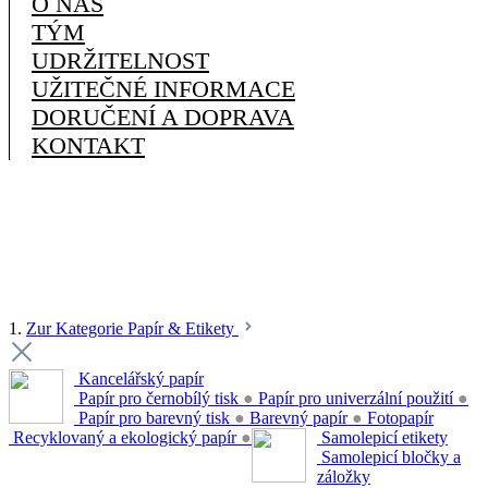
O NÁS
TÝM
UDRŽITELNOST
UŽITEČNÉ INFORMACE
DORUČENÍ A DOPRAVA
KONTAKT
1.
Zur Kategorie Papír & Etikety
Kancelářský papír
Papír pro černobílý tisk
●
Papír pro univerzální použití
●
Papír pro barevný tisk
●
Barevný papír
●
Fotopapír
Recyklovaný a ekologický papír
●
Samolepicí etikety
Samolepicí bločky a
záložky