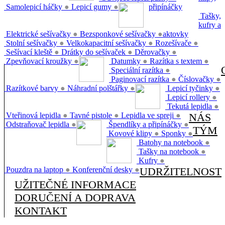
Samolepicí háčky
●
Lepicí gumy
●
připínáčky
Tašky,
kufry a
Elektrické sešívačky
●
Bezsponkové sešívačky
●
aktovky
Stolní sešívačky
●
Velkokapacitní sešívačky
●
Rozešívače
●
Sešívací kleště
●
Drátky do sešívaček
●
Děrovačky
●
Zpevňovací kroužky
●
Datumky
●
Razítka s textem
●
Speciální razítka
●
Paginovací razítka
●
Číslovačky
●
Razítkové barvy
●
Náhradní polštářky
●
Lepicí tyčinky
●
Lepicí rollery
●
Tekutá lepidla
●
Vteřinová lepidla
●
Tavné pistole
●
Lepidla ve spreji
●
NÁS
Odstraňovač lepidla
●
Špendlíky a připínáčky
●
TÝM
Kovové klipy
●
Sponky
●
Batohy na notebook
●
Tašky na notebook
●
Kufry
●
Pouzdra na laptop
●
Konferenční desky
●
UDRŽITELNOST
UŽITEČNÉ INFORMACE
DORUČENÍ A DOPRAVA
KONTAKT