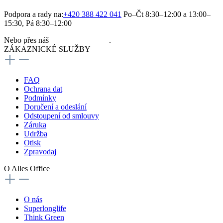
Podpora a rady na:
+420 388 422 041
Po–Čt 8:30–12:00 a 13:00–
15:30, Pá 8:30–12:00
Nebo přes náš
kontaktní formulář
.
ZÁKAZNICKÉ SLUŽBY
FAQ
Ochrana dat
Podmínky
Doručení a odeslání
Odstoupení od smlouvy
Záruka
Udržba
Otisk
Zpravodaj
O Alles Office
O nás
Superlonglife
Think Green