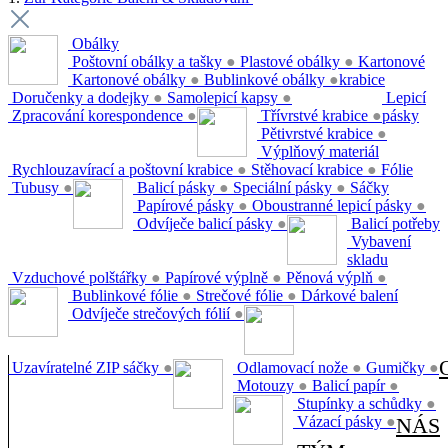
Obálky
Poštovní obálky a tašky
●
Plastové obálky
●
Kartonové
Kartonové obálky
●
Bublinkové obálky
●
krabice
Doručenky a dodejky
●
Samolepicí kapsy
●
Lepicí
Zpracování korespondence
●
Třívrstvé krabice
●
pásky
Pětivrstvé krabice
●
Výplňový materiál
Rychlouzavírací a poštovní krabice
●
Stěhovací krabice
●
Fólie
Tubusy
●
Balicí pásky
●
Speciální pásky
●
Sáčky
Papírové pásky
●
Oboustranné lepicí pásky
●
Odvíječe balicí pásky
●
Balicí potřeby
Vybavení
skladu
Vzduchové polštářky
●
Papírové výplně
●
Pěnová výplň
●
Bublinkové fólie
●
Strečové fólie
●
Dárkové balení
Odvíječe strečových fólií
●
Uzavíratelné ZIP sáčky
●
Odlamovací nože
●
Gumičky
●
Motouzy
●
Balicí papír
●
Stupínky a schůdky
●
Vázací pásky
●
NÁS