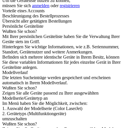
Um die Geräteliste nutzen zu können,
müssen Sie sich
anmelden
oder
registrieren
Vorteile eines Accounts
Beschleunigung des Bestellprozesses
Übersicht aller getätigten Bestellungen
Persönliche Geräteliste
Wußten Sie schon?
Mit Ihrer persönlichen Geräteliste haben Sie die Verwaltung Ihrer
Geräte stets im Griff.
Hinterlegen Sie wichtige Informationen, wie z.B. Seriennummer,
Standort, Gerätenutzer und weitere Anmerkungen.
Befinden sich mehrere identische Geräte in Ihrem Besitz, können
Sie diese variablen Informationen für jedes einzelne Gerät in Ihrer
Geräteliste anlegen.
Modellverlauf
Die letzten Sucheinträge werden gespeichert und erscheinen
automatisch in Ihrem Modellverlauf.
Wußten Sie schon?
Zeigen Sie alle Geräte passend zu Ihrer ausgewählten
Modellserie/Gerätetyp an
Im Menü haben Sie die Möglichkeit, zwischen:
1. Auswahl der Modellserie (Color LaserJet)
2. Gerätetyps (Multifunktiongeräte)
umzuschalten
Wußten Sie schon?