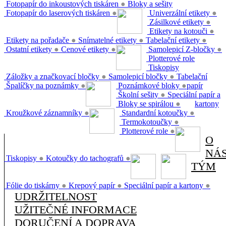
Fotopapír do inkoustových tiskáren
●
Bloky a sešity
Fotopapír do laserových tiskáren
●
Univerzální etikety
●
Zásilkové etikety
●
Etikety na kotouči
●
Etikety na pořadače
●
Snímatelné etikety
●
Tabelační etikety
●
Ostatní etikety
●
Cenové etikety
●
Samolepicí Z-bločky
●
Plotterové role
Tiskopisy
Záložky a značkovací bločky
●
Samolepicí bločky
●
Tabelační
Špalíčky na poznámky
●
Poznámkové bloky
●
papír
Školní sešity
●
Speciální papír a
Bloky se spirálou
●
kartony
Kroužkové záznamníky
●
Standardní kotoučky
●
Termokotoučky
●
Plotterové role
●
O
NÁ
Tiskopisy
●
Kotoučky do tachografů
●
TÝM
Fólie do tiskárny
●
Krepový papír
●
Speciální papír a kartony
●
UDRŽITELNOST
UŽITEČNÉ INFORMACE
DORUČENÍ A DOPRAVA