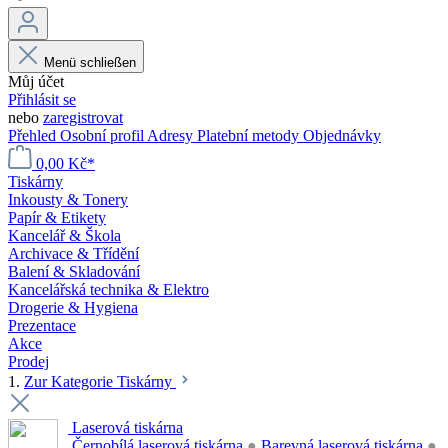
Menü schließen
Můj účet
Přihlásit se
nebo
zaregistrovat
Přehled
Osobní profil
Adresy
Platební metody
Objednávky
0,00 Kč*
Tiskárny
Inkousty & Tonery
Papír & Etikety
Kancelář & Škola
Archivace & Třídění
Balení & Skladování
Kancelářská technika & Elektro
Drogerie & Hygiena
Prezentace
Akce
Prodej
1.
Zur Kategorie Tiskárny
Laserová tiskárna
Černobílá laserová tiskárna
●
Barevná laserová tiskárna
●