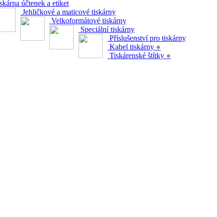
skárna účtenek a etiket
Jehličkové a maticové tiskárny
Velkoformátové tiskárny
Speciální tiskárny
Příslušenství pro tiskárny
Kabel tiskárny
●
Tiskárenské štítky
●