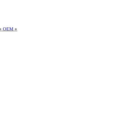
●
OEM
●