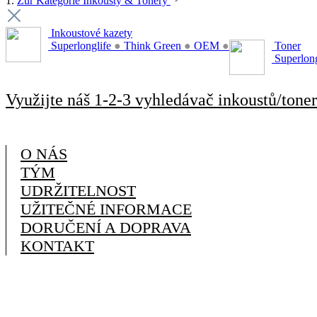
1.
Zur Kategorie Inkousty & Tonery
Inkoustové kazety
Superlonglife
●
Think Green
●
OEM
●
Toner
Superlon
Využijte náš 1-2-3 vyhledávač inkoustů/toner
O NÁS
TÝM
UDRŽITELNOST
UŽITEČNÉ INFORMACE
DORUČENÍ A DOPRAVA
KONTAKT