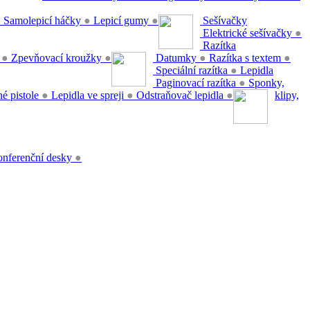
●
Samolepicí háčky
●
Lepicí gumy
●
Sešívačky
Elektrické sešívačky
●
Razítka
y
●
Zpevňovací kroužky
●
Datumky
●
Razítka s textem
●
Speciální razítka
●
Lepidla
Paginovací razítka
●
Sponky,
é pistole
●
Lepidla ve spreji
●
Odstraňovač lepidla
●
klipy,
nferenční desky
●