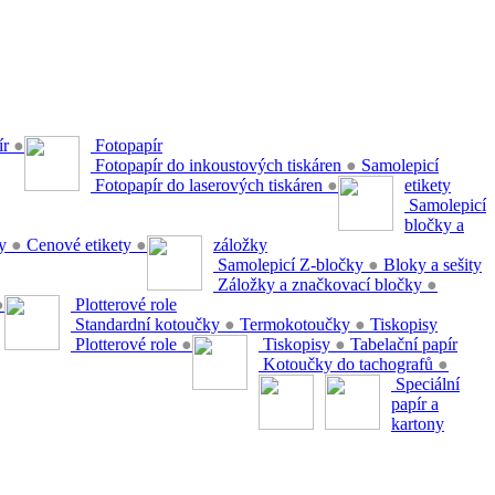
ír
●
Fotopapír
Fotopapír do inkoustových tiskáren
●
Samolepicí
Fotopapír do laserových tiskáren
●
etikety
Samolepicí
bločky a
ty
●
Cenové etikety
●
záložky
Samolepicí Z-bločky
●
Bloky a sešity
Záložky a značkovací bločky
●
●
Plotterové role
Standardní kotoučky
●
Termokotoučky
●
Tiskopisy
Plotterové role
●
Tiskopisy
●
Tabelační papír
Kotoučky do tachografů
●
Speciální
papír a
kartony