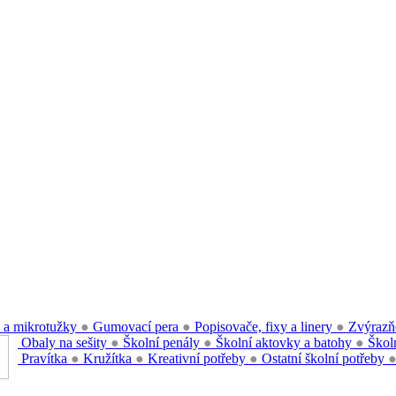
 a mikrotužky
●
Gumovací pera
●
Popisovače, fixy a linery
●
Zvýrazň
Obaly na sešity
●
Školní penály
●
Školní aktovky a batohy
●
Školn
Pravítka
●
Kružítka
●
Kreativní potřeby
●
Ostatní školní potřeby