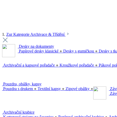
1.
Zur Kategorie Archivace & Třídění
Desky na dokumenty
Papírové desky klasické
●
Desky s gumičkou
●
Desky s tk
Archivační a kapsové pořadače
●
Kroužkové pořadače
●
Pákové po
Pouzdra, obálky, kapsy
Pouzdra s drukem
●
Textilní kapsy
●
Zipové obálky
●
Závě
Závě
Archivační krabice
Kartonové stojany na časopisy
●
Papírové archivační krabice
●
Arch