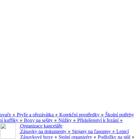
ovače
●
Pryže a ořezávátka
●
Korekční prostředky
●
Školní potřeby
í kufříky
●
Boxy na sešity
●
Nůžky
●
Příslušenství k řezání
●
●
Organizace kanceláře
Zásuvky na dokumenty
●
Stojany na časopisy
●
Lepicí
Zásuvkové boxy
●
Stolní organizéry
●
Podložky na stůl
●