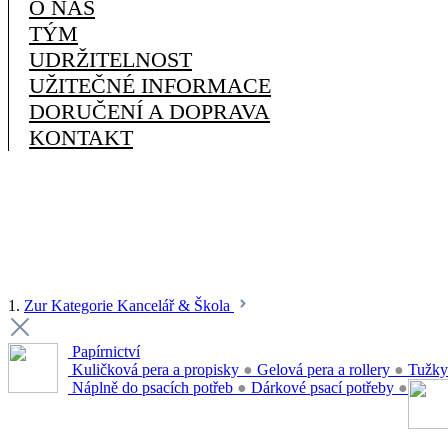
O NÁS
TÝM
UDRŽITELNOST
UŽITEČNÉ INFORMACE
DORUČENÍ A DOPRAVA
KONTAKT
1.
Zur Kategorie Kancelář & Škola
Papírnictví
Kuličková pera a propisky
●
Gelová pera a rollery
●
Tužky
Náplně do psacích potřeb
●
Dárkové psací potřeby
●