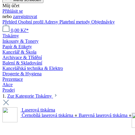
Můj účet
Přihlásit se
nebo
zaregistrovat
Přehled
Osobní profil
Adresy
Platební metody
Objednávky
0,00 Kč*
Tiskárny
Inkousty & Tonery
Papír & Etikety
Kancelář & Škola
Archivace & Třídění
Balení & Skladování
Kancelářská technika & Elektro
Drogerie & Hygiena
Prezentace
Akce
Prodej
1.
Zur Kategorie Tiskárny
Laserová tiskárna
Černobílá laserová tiskárna
●
Barevná laserová tiskárna
●