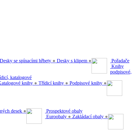
Desky se spínacími hřbety
●
Desky s klipem
●
Pořadače
Knihy
podpisové,
řídicí, katalogové
atalogové knihy
●
Třídicí knihy
●
Podpisové knihy
●
ěsných desek
●
Prospektové obaly
Euroobaly
●
Zakládací obaly
●