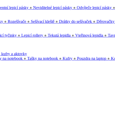
entní lepicí pásky
●
Neviditelné lepicí pásky
●
Odvíječe lepicí pásky
čky
●
Rozešívače
●
Sešívací kleště
●
Drátky do sešívaček
●
Děrovačk
cí tyčinky
●
Lepicí rollery
●
Tekutá lepidla
●
Vteřinová lepidla
●
Tavn
 kufry a aktovky
y na notebook
●
Tašky na notebook
●
Kufry
●
Pouzdra na laptop
●
Ko