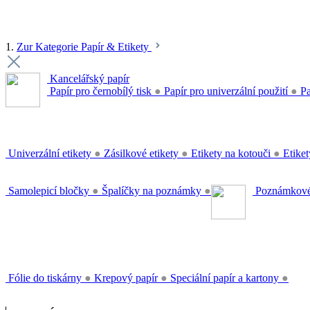
1.
Zur Kategorie Papír & Etikety
Kancelářský papír
Papír pro černobílý tisk
●
Papír pro univerzální použití
●
Pa
Univerzální etikety
●
Zásilkové etikety
●
Etikety na kotouči
●
Etiket
Samolepicí bločky
●
Špalíčky na poznámky
●
Poznámkové
Fólie do tiskárny
●
Krepový papír
●
Speciální papír a kartony
●