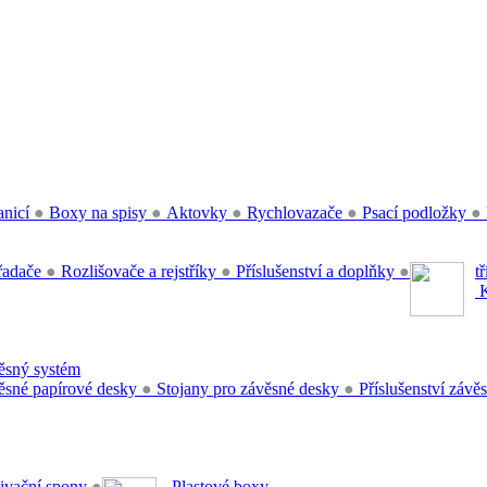
anicí
●
Boxy na spisy
●
Aktovky
●
Rychlovazače
●
Psací podložky
●
řadače
●
Rozlišovače a rejstříky
●
Příslušenství a doplňky
●
t
K
sný systém
sné papírové desky
●
Stojany pro závěsné desky
●
Příslušenství záv
ivační spony
●
Plastové boxy