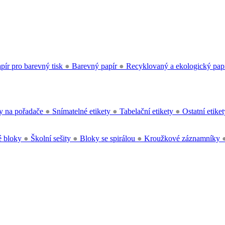
pír pro barevný tisk
●
Barevný papír
●
Recyklovaný a ekologický pap
y na pořadače
●
Snímatelné etikety
●
Tabelační etikety
●
Ostatní etike
 bloky
●
Školní sešity
●
Bloky se spirálou
●
Kroužkové záznamníky