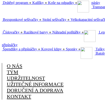
Drátěný program
●
Kalíšky
●
Koše na odpadky
●
pásky
Transpar
Bezsponkové sešívačky
●
Stolní sešívačky
●
Velkokapacitní sešíva
Číslovačky
●
Razítkové barvy
●
Náhradní polštářky
●
Lepi
připínáčky
Špendlíky a připínáčky
●
Kovové klipy
●
Sponky
●
Tašky,
Batoh
O NÁS
TÝM
UDRŽITELNOST
UŽITEČNÉ INFORMACE
DORUČENÍ A DOPRAVA
KONTAKT