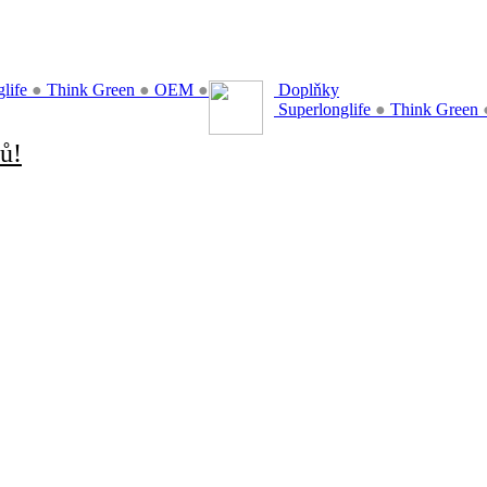
glife
●
Think Green
●
OEM
●
Doplňky
Superlonglife
●
Think Green
ů!