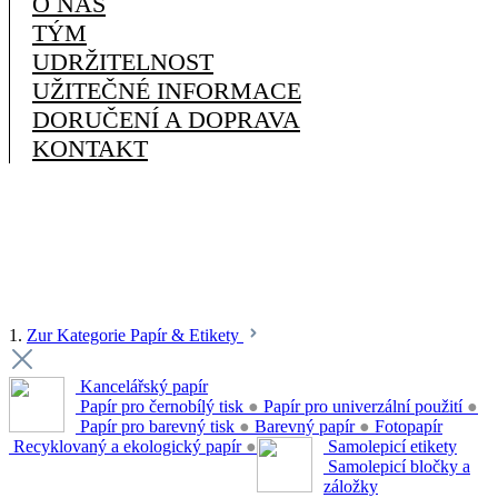
O NÁS
TÝM
UDRŽITELNOST
UŽITEČNÉ INFORMACE
DORUČENÍ A DOPRAVA
KONTAKT
1.
Zur Kategorie Papír & Etikety
Kancelářský papír
Papír pro černobílý tisk
●
Papír pro univerzální použití
●
Papír pro barevný tisk
●
Barevný papír
●
Fotopapír
Recyklovaný a ekologický papír
●
Samolepicí etikety
Samolepicí bločky a
záložky