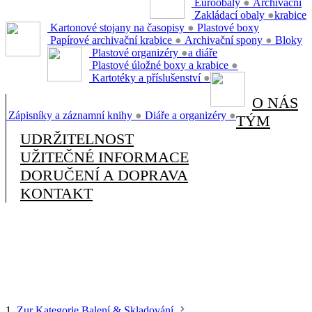
Euroobaly
●
Archivační
Zakládací obaly
●
krabice
Kartonové stojany na časopisy
●
Plastové boxy
Papírové archivační krabice
●
Archivační spony
●
Bloky
Plastové organizéry
●
a diáře
Plastové úložné boxy a krabice
●
Kartotéky a příslušenství
●
O NÁS
Zápisníky a záznamní knihy
●
Diáře a organizéry
●
TÝM
UDRŽITELNOST
UŽITEČNÉ INFORMACE
DORUČENÍ A DOPRAVA
KONTAKT
1.
Zur Kategorie Balení & Skladování