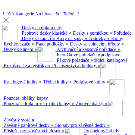
1.
Zur Kategorie Archivace & Třídění
Desky na dokumenty
Papírové desky klasické
●
Desky s gumičkou
●
Pořadače
Desky s tkanicí
●
Boxy na spisy
●
Aktovky
●
Knihy
Rychlovazače
●
Psací podložky
●
Desky se spínacími hřbety
●
Desky s klipem
●
Archivační a kapsové pořadače
●
Kroužkové pořadače
●
podpisové,
Pákové pořadače
●
třídicí, katalogové
Rozlišovače a rejstříky
●
Příslušenství a doplňky
●
Katalogové knihy
●
Třídicí knihy
●
Podpisové knihy
●
Pouzdra, obálky, kapsy
Pouzdra s drukem
●
Textilní kapsy
●
Zipové obálky
●
Závěsný systém
Závěsné papírové desky
●
Stojany pro závěsné desky
●
Příslušenství závěsných desek
●
Prospektové obaly