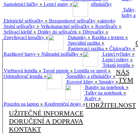
Samolepicí háčky
●
Lepicí gumy
●
připínáčky
Tašky,
kufry a
Elektrické sešívačky
●
Bezsponkové sešívačky
●
aktovky
Stolní sešívačky
●
Velkokapacitní sešívačky
●
Rozešívače
●
Sešívací kleště
●
Drátky do sešívaček
●
Děrovačky
●
Zpevňovací kroužky
●
Datumky
●
Razítka s textem
●
Speciální razítka
●
Paginovací razítka
●
Číslovačky
●
Razítkové barvy
●
Náhradní polštářky
●
Lepicí tyčinky
●
Lepicí rollery
●
Tekutá lepidla
●
Vteřinová lepidla
●
Tavné pistole
●
Lepidla ve spreji
●
NÁS
Odstraňovač lepidla
●
Špendlíky a připínáčky
●
TÝM
Kovové klipy
●
Sponky
●
Batohy na notebook
●
Tašky na notebook
●
Kufry
●
Pouzdra na laptop
●
Konferenční desky
●
UDRŽITELNOST
UŽITEČNÉ INFORMACE
DORUČENÍ A DOPRAVA
KONTAKT