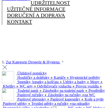
UDRŽITELNOST
UŽITEČNÉ INFORMACE
DORUČENÍ A DOPRAVA
KONTAKT
1.
Zur Kategorie Drogerie & Hygiena
Úklidové pomůcky
Houbičky a drátěnky
●
Kartáče
●
Hygienické potřeby
Smetáky, lopatky a košťata
●
Utěrky a hadry
●
Mopy
●
Kbelíky
●
WC sety
●
Odvlhčovače vzduchu
●
Provoz vozidla
●
Toaletní papír
●
Zásobníky na toaletní papír
●
Prostředky
Papírové ručníky
●
Zásobníky na ručníky
●
na WC
Papírové ubrousky
●
Papírové kapesníky
●
Koše a pytle
Papírové utěrky
●
Textilní utěrky a ručníky
●
na odpadky
Hygienické sáčky a zásobníky
●
WC gely
●
WC bloky
●