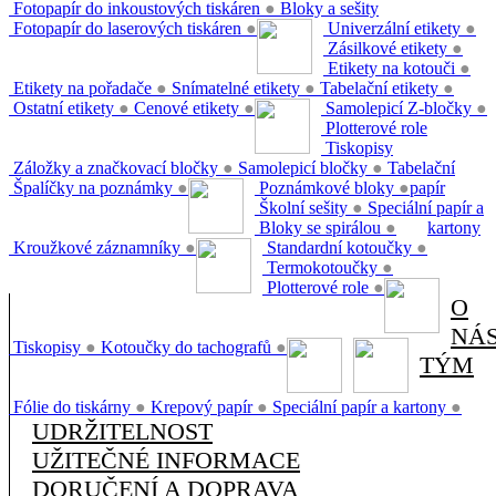
Fotopapír do inkoustových tiskáren
●
Bloky a sešity
Fotopapír do laserových tiskáren
●
Univerzální etikety
●
Zásilkové etikety
●
Etikety na kotouči
●
Etikety na pořadače
●
Snímatelné etikety
●
Tabelační etikety
●
Ostatní etikety
●
Cenové etikety
●
Samolepicí Z-bločky
●
Plotterové role
Tiskopisy
Záložky a značkovací bločky
●
Samolepicí bločky
●
Tabelační
Špalíčky na poznámky
●
Poznámkové bloky
●
papír
Školní sešity
●
Speciální papír a
Bloky se spirálou
●
kartony
Kroužkové záznamníky
●
Standardní kotoučky
●
Termokotoučky
●
Plotterové role
●
O
NÁ
Tiskopisy
●
Kotoučky do tachografů
●
TÝM
Fólie do tiskárny
●
Krepový papír
●
Speciální papír a kartony
●
UDRŽITELNOST
UŽITEČNÉ INFORMACE
DORUČENÍ A DOPRAVA