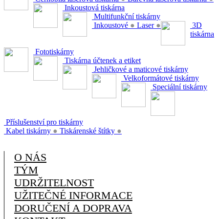
Inkoustová tiskárna
Multifunkční tiskárny
Inkoustové
●
Laser
●
3D
tiskárna
Fototiskárny
Tiskárna účtenek a etiket
Jehličkové a maticové tiskárny
Velkoformátové tiskárny
Speciální tiskárny
Příslušenství pro tiskárny
Kabel tiskárny
●
Tiskárenské štítky
●
O NÁS
TÝM
UDRŽITELNOST
UŽITEČNÉ INFORMACE
DORUČENÍ A DOPRAVA