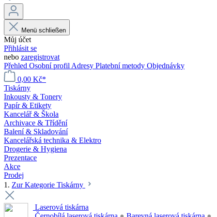
Menü schließen
Můj účet
Přihlásit se
nebo
zaregistrovat
Přehled
Osobní profil
Adresy
Platební metody
Objednávky
0,00 Kč*
Tiskárny
Inkousty & Tonery
Papír & Etikety
Kancelář & Škola
Archivace & Třídění
Balení & Skladování
Kancelářská technika & Elektro
Drogerie & Hygiena
Prezentace
Akce
Prodej
1.
Zur Kategorie Tiskárny
Laserová tiskárna
Černobílá laserová tiskárna
●
Barevná laserová tiskárna
●