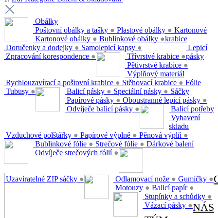
Obálky
Poštovní obálky a tašky
●
Plastové obálky
●
Kartonové
Kartonové obálky
●
Bublinkové obálky
●
krabice
Doručenky a dodejky
●
Samolepicí kapsy
●
Lepicí
Zpracování korespondence
●
Třívrstvé krabice
●
pásky
Pětivrstvé krabice
●
Výplňový materiál
Rychlouzavírací a poštovní krabice
●
Stěhovací krabice
●
Fólie
Tubusy
●
Balicí pásky
●
Speciální pásky
●
Sáčky
Papírové pásky
●
Oboustranné lepicí pásky
●
Odvíječe balicí pásky
●
Balicí potřeby
Vybavení
skladu
Vzduchové polštářky
●
Papírové výplně
●
Pěnová výplň
●
Bublinkové fólie
●
Strečové fólie
●
Dárkové balení
Odvíječe strečových fólií
●
Uzavíratelné ZIP sáčky
●
Odlamovací nože
●
Gumičky
●
Motouzy
●
Balicí papír
●
Stupínky a schůdky
●
Vázací pásky
●
NÁS