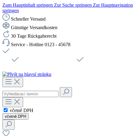
Zum Hauptinhalt springen
Zur Suche springen
Zur Hauptnavigation
springen
Schneller Versand
Günstige Versandkosten
30 Tage Rückgaberecht
Service - Hotline 0123 - 45678
Doprava zdarma od 1199 Kč bez DPH
Zabezpečené připojení SSL
Rychlé doručení
Podpora
Udržitelnost
Pracovní místa
včetně DPH
včetně DPH