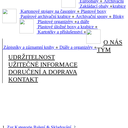
Euroobaly
●
Archivační
Zakládací obaly
●
krabice
Kartonové stojany na časopisy
●
Plastové boxy
Papírové archivační krabice
●
Archivační spony
●
Bloky
Plastové organizéry
●
a diáře
Plastové úložné boxy a krabice
●
Kartotéky a příslušenství
●
O NÁS
Zápisníky a záznamní knihy
●
Diáře a organizéry
●
TÝM
UDRŽITELNOST
UŽITEČNÉ INFORMACE
DORUČENÍ A DOPRAVA
KONTAKT
1.
Zur Kategorie Balení & Skladování