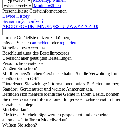
Modelltyp wählen
Modell wählen
Personalisierte Geräteinformationen
Device History
Seznam mých zařízení
A
B
C
D
E
F
G
H
I
J
K
L
M
N
O
P
Q
R
S
T
U
V
W
X
Y
Z
A
Z
0
9
Um die Geräteliste nutzen zu können,
müssen Sie sich
anmelden
oder
registrieren
Vorteile eines Accounts
Beschleunigung des Bestellprozesses
Übersicht aller getätigten Bestellungen
Persönliche Geräteliste
Wußten Sie schon?
Mit Ihrer persönlichen Geräteliste haben Sie die Verwaltung Ihrer
Geräte stets im Griff.
Hinterlegen Sie wichtige Informationen, wie z.B. Seriennummer,
Standort, Gerätenutzer und weitere Anmerkungen.
Befinden sich mehrere identische Geräte in Ihrem Besitz, können
Sie diese variablen Informationen für jedes einzelne Gerät in Ihrer
Geräteliste anlegen.
Modellverlauf
Die letzten Sucheinträge werden gespeichert und erscheinen
automatisch in Ihrem Modellverlauf.
Wußten Sie schon?