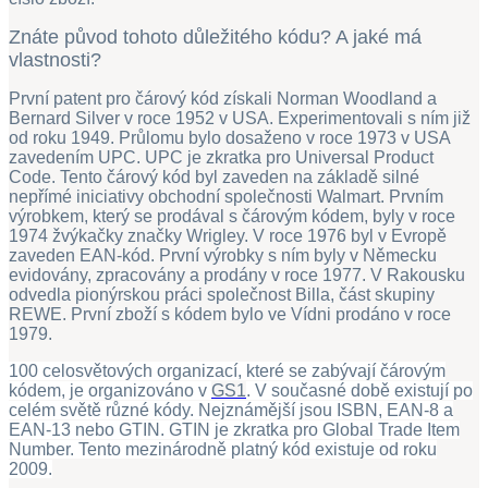
Znáte původ tohoto důležitého kódu? A jaké má
vlastnosti?
První patent pro čárový kód získali Norman Woodland a
Bernard Silver v roce 1952 v USA. Experimentovali s ním již
od roku 1949. Průlomu bylo dosaženo v roce 1973 v USA
zavedením UPC. UPC je zkratka pro Universal Product
Code. Tento čárový kód byl zaveden na základě silné
nepřímé iniciativy obchodní společnosti Walmart. Prvním
výrobkem, který se prodával s čárovým kódem, byly v roce
1974 žvýkačky značky Wrigley. V roce 1976 byl v Evropě
zaveden EAN-kód. První výrobky s ním byly v Německu
evidovány, zpracovány a prodány v roce 1977. V Rakousku
odvedla pionýrskou práci společnost Billa, část skupiny
REWE. První zboží s kódem bylo ve Vídni prodáno v roce
1979.
100 celosvětových organizací, které se zabývají čárovým
kódem, je organizováno v
GS1
. V současné době existují po
celém světě různé kódy. Nejznámější jsou ISBN, EAN-8 a
EAN-13 nebo GTIN. GTIN je zkratka pro Global Trade Item
Number. Tento mezinárodně platný kód existuje od roku
2009.