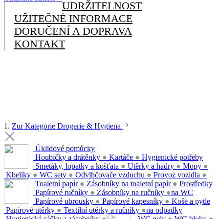
UDRŽITELNOST
UŽITEČNÉ INFORMACE
DORUČENÍ A DOPRAVA
KONTAKT
1.
Zur Kategorie Drogerie & Hygiena
Úklidové pomůcky
Houbičky a drátěnky
●
Kartáče
●
Hygienické potřeby
Smetáky, lopatky a košťata
●
Utěrky a hadry
●
Mopy
●
Kbelíky
●
WC sety
●
Odvlhčovače vzduchu
●
Provoz vozidla
●
Toaletní papír
●
Zásobníky na toaletní papír
●
Prostředky
Papírové ručníky
●
Zásobníky na ručníky
●
na WC
Papírové ubrousky
●
Papírové kapesníky
●
Koše a pytle
Papírové utěrky
●
Textilní utěrky a ručníky
●
na odpadky
Hygienické sáčky a zásobníky
●
WC gely
●
WC bloky
●