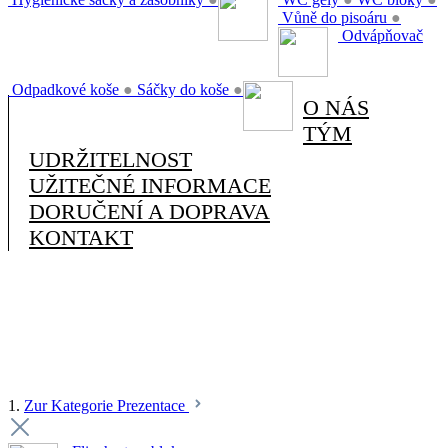
Vůně do pisoáru
●
Odvápňovač
Odpadkové koše
●
Sáčky do koše
●
O NÁS
TÝM
UDRŽITELNOST
UŽITEČNÉ INFORMACE
DORUČENÍ A DOPRAVA
KONTAKT
1.
Zur Kategorie Prezentace