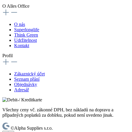
O Alles Office
O nás
Superlonglife
Think Green
Udržitelnost
Kontakt
Profil
Zákaznický účet
Seznam přání
Objednávky
Adresář
Všechny ceny vč. zákonné DPH, bez nákladů na dopravu a
případných poplatků za dobírku, pokud není uvedeno jinak.
©Alpha Supplies s.r.o.