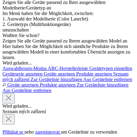
Zeigen Sie alle Geräte passend zu Ihrer ausgewählten
Modellserie/Gerätetyp an
Im Menü haben Sie die Möglichkeit, zwischen:
1. Auswahl der Modellserie (Color LaserJet)
2. Gerätetyps (Multifunktiongeräte)
umzuschalten
Wußten Sie schon?
Zeigen Sie alle Geräte passend zu Ihrem ausgewählten Model an
Hier haben Sie die Möglichkeit sich sämtliche Produkte zu Ihrem
ausgewählten Modell in einer komfortablen Übersicht anzeigen zu
lassen.
Wird geladen...
Auswahlboxen-Modus
ABC-Herstellerleiste
Gerätetypen einstellen
Geräteserie anzeigen
Geräte anzeigen
Produkte anzeigen
Seznam
mých zařízení
Zur Geräteliste hinzufügen
Aus Geräteliste entfernen
Geräte anzeigen
Produkte anzeigen
Zur Geräteliste hinzufügen
Aus Geräteliste entfernen
Wird geladen...
Seznam mých zařízení
Přihlásit se
nebo
zaregistrovat
um Geräteliste zu verwenden