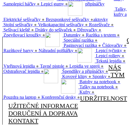
Samolepicí háčky
●
Lepicí gumy
●
připínáčky
Tašky,
kufry a
Elektrické sešívačky
●
Bezsponkové sešívačky
●
aktovky
Stolní sešívačky
●
Velkokapacitní sešívačky
●
Rozešívače
●
Sešívací kleště
●
Drátky do sešívaček
●
Děrovačky
●
Zpevňovací kroužky
●
Datumky
●
Razítka s textem
●
Speciální razítka
●
Paginovací razítka
●
Číslovačky
●
Razítkové barvy
●
Náhradní polštářky
●
Lepicí tyčinky
●
Lepicí rollery
●
Tekutá lepidla
●
Vteřinová lepidla
●
Tavné pistole
●
Lepidla ve spreji
●
NÁS
Odstraňovač lepidla
●
Špendlíky a připínáčky
●
TÝM
Kovové klipy
●
Sponky
●
Batohy na notebook
●
Tašky na notebook
●
Kufry
●
Pouzdra na laptop
●
Konferenční desky
●
UDRŽITELNOST
UŽITEČNÉ INFORMACE
DORUČENÍ A DOPRAVA
KONTAKT