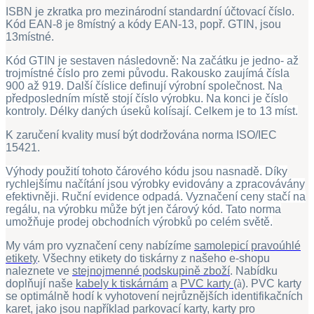
ISBN je zkratka pro mezinárodní standardní účtovací číslo.
Kód EAN-8 je 8místný a kódy EAN-13, popř. GTIN, jsou
13místné.
Kód GTIN je sestaven následovně: Na začátku je jedno- až
trojmístné číslo pro zemi původu. Rakousko zaujímá čísla
900 až 919. Další číslice definují výrobní společnost. Na
předposledním místě stojí číslo výrobku. Na konci je číslo
kontroly. Délky daných úseků kolísají. Celkem je to 13 míst.
K zaručení kvality musí být dodržována norma ISO/IEC
15421.
Výhody použití tohoto čárového kódu jsou nasnadě. Díky
rychlejšímu načítání jsou výrobky evidovány a zpracovávány
efektivněji. Ruční evidence odpadá. Vyznačení ceny stačí na
regálu, na výrobku může být jen čárový kód. Tato norma
umožňuje prodej obchodních výrobků po celém světě.
My vám pro vyznačení ceny nabízíme
samolepicí pravoúhlé
etikety
. Všechny etikety do tiskárny z našeho e-shopu
naleznete ve
stejnojmenné podskupině zboží
. Nabídku
doplňují naše
kabely k tiskárnám
a
PVC karty
(
à
). PVC karty
se optimálně hodí k vyhotovení nejrůznějších identifikačních
karet, jako jsou například parkovací karty, karty pro