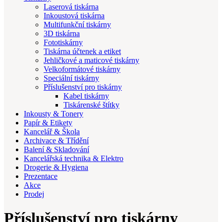
Laserová tiskárna
Inkoustová tiskárna
Multifunkční tiskárny
3D tiskárna
Fototiskárny
Tiskárna účtenek a etiket
Jehličkové a maticové tiskárny
Velkoformátové tiskárny
Speciální tiskárny
Příslušenství pro tiskárny
Kabel tiskárny
Tiskárenské štítky
Inkousty & Tonery
Papír & Etikety
Kancelář & Škola
Archivace & Třídění
Balení & Skladování
Kancelářská technika & Elektro
Drogerie & Hygiena
Prezentace
Akce
Prodej
Příslušenství pro tiskárny