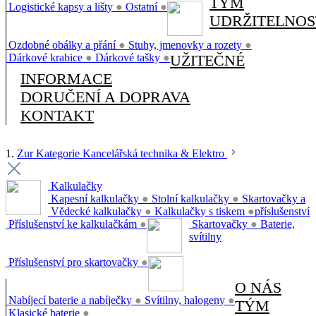
TÝM
Logistické kapsy a lišty
●
Ostatní
●
UDRŽITELNOS
Ozdobné obálky a přání
●
Stuhy, jmenovky a rozety
●
Dárkové krabice
●
Dárkové tašky
●
UŽITEČNÉ
INFORMACE
DORUČENÍ A DOPRAVA
KONTAKT
1.
Zur Kategorie Kancelářská technika & Elektro
Kalkulačky
Kapesní kalkulačky
●
Stolní kalkulačky
●
Skartovačky a
Vědecké kalkulačky
●
Kalkulačky s tiskem
●
příslušenství
Příslušenství ke kalkulačkám
●
Skartovačky
●
Baterie,
svítilny
Příslušenství pro skartovačky
●
O NÁS
Nabíjecí baterie a nabíječky
●
Svítilny, halogeny
●
TÝM
Klasické baterie
●