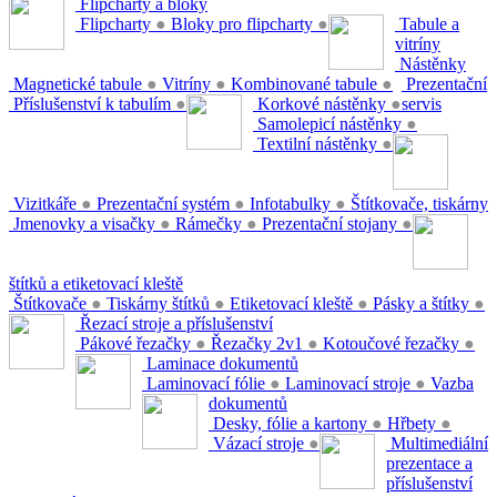
Flipcharty a bloky
Flipcharty
●
Bloky pro flipcharty
●
Tabule a
vitríny
Nástěnky
Magnetické tabule
●
Vitríny
●
Kombinované tabule
●
Prezentační
Příslušenství k tabulím
●
Korkové nástěnky
●
servis
Samolepicí nástěnky
●
Textilní nástěnky
●
Vizitkáře
●
Prezentační systém
●
Infotabulky
●
Štítkovače, tiskárny
Jmenovky a visačky
●
Rámečky
●
Prezentační stojany
●
štítků a etiketovací kleště
Štítkovače
●
Tiskárny štítků
●
Etiketovací kleště
●
Pásky a štítky
●
Řezací stroje a příslušenství
Pákové řezačky
●
Řezačky 2v1
●
Kotoučové řezačky
●
Laminace dokumentů
Laminovací fólie
●
Laminovací stroje
●
Vazba
dokumentů
Desky, fólie a kartony
●
Hřbety
●
Vázací stroje
●
Multimediální
prezentace a
příslušenství