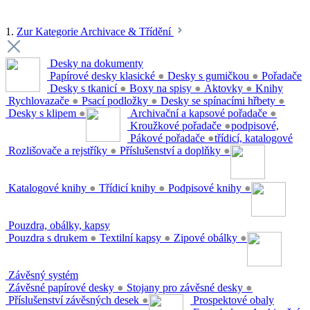
1.
Zur Kategorie Archivace & Třídění
Desky na dokumenty
Papírové desky klasické
●
Desky s gumičkou
●
Pořadače
Desky s tkanicí
●
Boxy na spisy
●
Aktovky
●
Knihy
Rychlovazače
●
Psací podložky
●
Desky se spínacími hřbety
●
Desky s klipem
●
Archivační a kapsové pořadače
●
Kroužkové pořadače
●
podpisové,
Pákové pořadače
●
třídicí, katalogové
Rozlišovače a rejstříky
●
Příslušenství a doplňky
●
Katalogové knihy
●
Třídicí knihy
●
Podpisové knihy
●
Pouzdra, obálky, kapsy
Pouzdra s drukem
●
Textilní kapsy
●
Zipové obálky
●
Závěsný systém
Závěsné papírové desky
●
Stojany pro závěsné desky
●
Příslušenství závěsných desek
●
Prospektové obaly