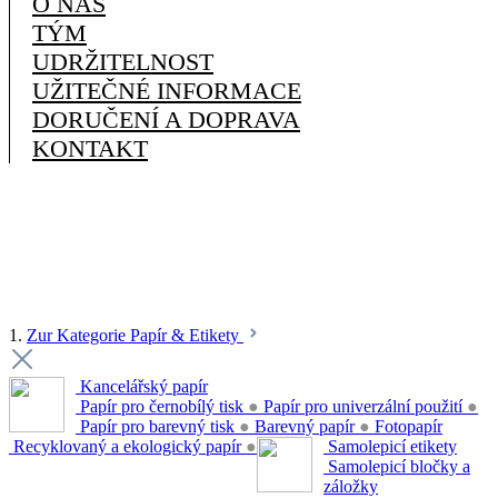
O NÁS
TÝM
UDRŽITELNOST
UŽITEČNÉ INFORMACE
DORUČENÍ A DOPRAVA
KONTAKT
1.
Zur Kategorie Papír & Etikety
Kancelářský papír
Papír pro černobílý tisk
●
Papír pro univerzální použití
●
Papír pro barevný tisk
●
Barevný papír
●
Fotopapír
Recyklovaný a ekologický papír
●
Samolepicí etikety
Samolepicí bločky a
záložky