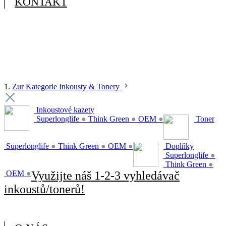
KONTAKT
1.
Zur Kategorie Inkousty & Tonery
Inkoustové kazety
Superlonglife
●
Think Green
●
OEM
●
Toner
Superlonglife
●
Think Green
●
OEM
●
Doplňky
Superlonglife
●
Think Green
●
OEM
●
Využijte náš 1-2-3 vyhledávač
inkoustů/tonerů!