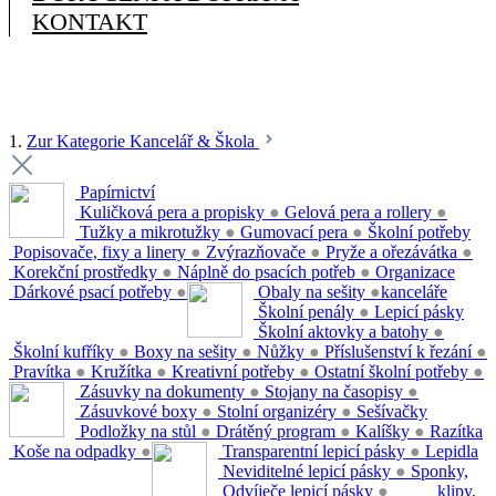
KONTAKT
1.
Zur Kategorie Kancelář & Škola
Papírnictví
Kuličková pera a propisky
●
Gelová pera a rollery
●
Tužky a mikrotužky
●
Gumovací pera
●
Školní potřeby
Popisovače, fixy a linery
●
Zvýrazňovače
●
Pryže a ořezávátka
●
Korekční prostředky
●
Náplně do psacích potřeb
●
Organizace
Dárkové psací potřeby
●
Obaly na sešity
●
kanceláře
Školní penály
●
Lepicí pásky
Školní aktovky a batohy
●
Školní kufříky
●
Boxy na sešity
●
Nůžky
●
Příslušenství k řezání
●
Pravítka
●
Kružítka
●
Kreativní potřeby
●
Ostatní školní potřeby
●
Zásuvky na dokumenty
●
Stojany na časopisy
●
Zásuvkové boxy
●
Stolní organizéry
●
Sešívačky
Podložky na stůl
●
Drátěný program
●
Kalíšky
●
Razítka
Koše na odpadky
●
Transparentní lepicí pásky
●
Lepidla
Neviditelné lepicí pásky
●
Sponky,
Odvíječe lepicí pásky
●
klipy,