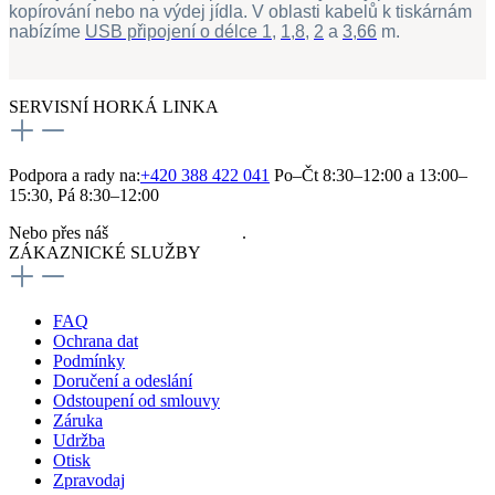
kopírování nebo na výdej jídla. V oblasti kabelů k tiskárnám
nabízíme
USB připojení o délce 1
,
1,8
,
2
a
3,66
m.
SERVISNÍ HORKÁ LINKA
Podpora a rady na:
+420 388 422 041
Po–Čt 8:30–12:00 a 13:00–
15:30, Pá 8:30–12:00
Nebo přes náš
kontaktní formulář
.
ZÁKAZNICKÉ SLUŽBY
FAQ
Ochrana dat
Podmínky
Doručení a odeslání
Odstoupení od smlouvy
Záruka
Udržba
Otisk
Zpravodaj