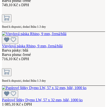
Barva písma: černé
749,10 Kč s DPH
Ihned k dispozici, dodací lhůta 1-3 dny
Vinylová páska Rhino, 9 mm, černá/bílá
Barva pásky: bílá
Barva písma: černé
716,10 Kč s DPH
Ihned k dispozici, dodací lhůta 1-3 dny
Papírové štítky Dymo LW, 57 x 32 mm, bílé, 1000 ks
1 085,10 Kč s DPH