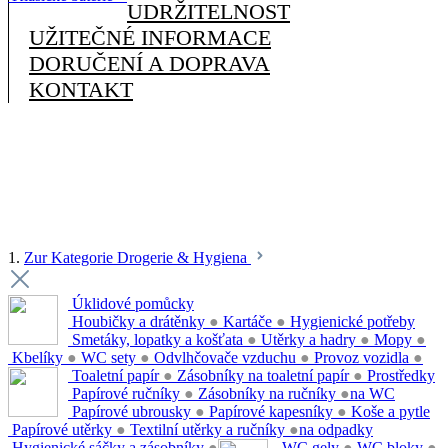
UDRŽITELNOST
UŽITEČNÉ INFORMACE
DORUČENÍ A DOPRAVA
KONTAKT
1.
Zur Kategorie Drogerie & Hygiena
Úklidové pomůcky
Houbičky a drátěnky
●
Kartáče
●
Hygienické potřeby
Smetáky, lopatky a košťata
●
Utěrky a hadry
●
Mopy
●
Kbelíky
●
WC sety
●
Odvlhčovače vzduchu
●
Provoz vozidla
●
Toaletní papír
●
Zásobníky na toaletní papír
●
Prostředky
Papírové ručníky
●
Zásobníky na ručníky
●
na WC
Papírové ubrousky
●
Papírové kapesníky
●
Koše a pytle
Papírové utěrky
●
Textilní utěrky a ručníky
●
na odpadky
Hygienické sáčky a zásobníky
●
WC gely
●
WC bloky
●