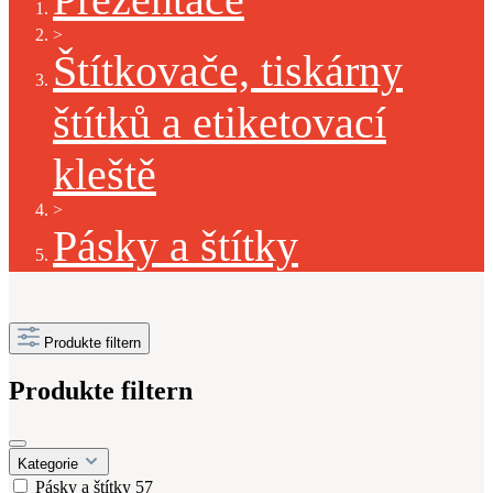
>
Štítkovače, tiskárny
štítků a etiketovací
kleště
>
Pásky a štítky
Produkte filtern
Produkte filtern
Kategorie
Pásky a štítky
57