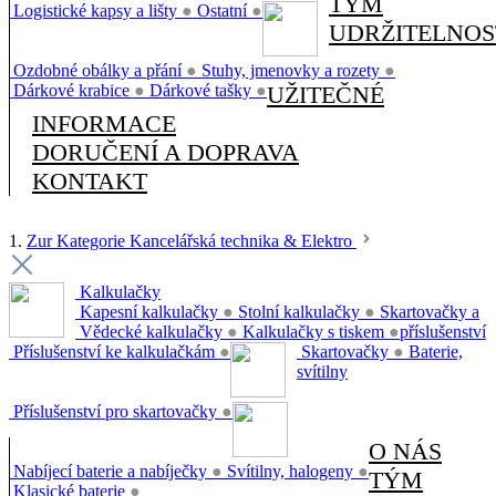
TÝM
Logistické kapsy a lišty
●
Ostatní
●
UDRŽITELNOS
Ozdobné obálky a přání
●
Stuhy, jmenovky a rozety
●
Dárkové krabice
●
Dárkové tašky
●
UŽITEČNÉ
INFORMACE
DORUČENÍ A DOPRAVA
KONTAKT
1.
Zur Kategorie Kancelářská technika & Elektro
Kalkulačky
Kapesní kalkulačky
●
Stolní kalkulačky
●
Skartovačky a
Vědecké kalkulačky
●
Kalkulačky s tiskem
●
příslušenství
Příslušenství ke kalkulačkám
●
Skartovačky
●
Baterie,
svítilny
Příslušenství pro skartovačky
●
O NÁS
Nabíjecí baterie a nabíječky
●
Svítilny, halogeny
●
TÝM
Klasické baterie
●