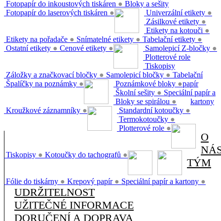
Fotopapír do inkoustových tiskáren
●
Bloky a sešity
Fotopapír do laserových tiskáren
●
Univerzální etikety
●
Zásilkové etikety
●
Etikety na kotouči
●
Etikety na pořadače
●
Snímatelné etikety
●
Tabelační etikety
●
Ostatní etikety
●
Cenové etikety
●
Samolepicí Z-bločky
●
Plotterové role
Tiskopisy
Záložky a značkovací bločky
●
Samolepicí bločky
●
Tabelační
Špalíčky na poznámky
●
Poznámkové bloky
●
papír
Školní sešity
●
Speciální papír a
Bloky se spirálou
●
kartony
Kroužkové záznamníky
●
Standardní kotoučky
●
Termokotoučky
●
Plotterové role
●
O
NÁ
Tiskopisy
●
Kotoučky do tachografů
●
TÝM
Fólie do tiskárny
●
Krepový papír
●
Speciální papír a kartony
●
UDRŽITELNOST
UŽITEČNÉ INFORMACE
DORUČENÍ A DOPRAVA