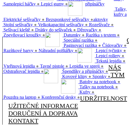
Samolepicí háčky
●
Lepicí gumy
●
připínáčky
Tašky,
kufry a
Elektrické sešívačky
●
Bezsponkové sešívačky
●
aktovky
Stolní sešívačky
●
Velkokapacitní sešívačky
●
Rozešívače
●
Sešívací kleště
●
Drátky do sešívaček
●
Děrovačky
●
Zpevňovací kroužky
●
Datumky
●
Razítka s textem
●
Speciální razítka
●
Paginovací razítka
●
Číslovačky
●
Razítkové barvy
●
Náhradní polštářky
●
Lepicí tyčinky
●
Lepicí rollery
●
Tekutá lepidla
●
Vteřinová lepidla
●
Tavné pistole
●
Lepidla ve spreji
●
NÁS
Odstraňovač lepidla
●
Špendlíky a připínáčky
●
TÝM
Kovové klipy
●
Sponky
●
Batohy na notebook
●
Tašky na notebook
●
Kufry
●
Pouzdra na laptop
●
Konferenční desky
●
UDRŽITELNOST
UŽITEČNÉ INFORMACE
DORUČENÍ A DOPRAVA
KONTAKT