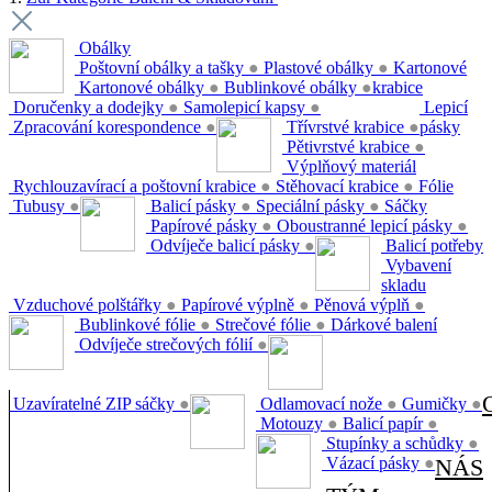
Obálky
Poštovní obálky a tašky
●
Plastové obálky
●
Kartonové
Kartonové obálky
●
Bublinkové obálky
●
krabice
Doručenky a dodejky
●
Samolepicí kapsy
●
Lepicí
Zpracování korespondence
●
Třívrstvé krabice
●
pásky
Pětivrstvé krabice
●
Výplňový materiál
Rychlouzavírací a poštovní krabice
●
Stěhovací krabice
●
Fólie
Tubusy
●
Balicí pásky
●
Speciální pásky
●
Sáčky
Papírové pásky
●
Oboustranné lepicí pásky
●
Odvíječe balicí pásky
●
Balicí potřeby
Vybavení
skladu
Vzduchové polštářky
●
Papírové výplně
●
Pěnová výplň
●
Bublinkové fólie
●
Strečové fólie
●
Dárkové balení
Odvíječe strečových fólií
●
Uzavíratelné ZIP sáčky
●
Odlamovací nože
●
Gumičky
●
Motouzy
●
Balicí papír
●
Stupínky a schůdky
●
Vázací pásky
●
NÁS