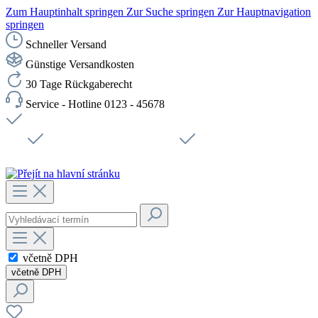
Zum Hauptinhalt springen
Zur Suche springen
Zur Hauptnavigation
springen
Schneller Versand
Günstige Versandkosten
30 Tage Rückgaberecht
Service - Hotline 0123 - 45678
Doprava zdarma od 1199 Kč bez DPH
Zabezpečené připojení SSL
Rychlé doručení
Podpora
Udržitelnost
Pracovní místa
včetně DPH
včetně DPH