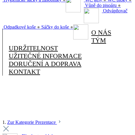
Vůně do pisoáru
●
Odvápňovač
Odpadkové koše
●
Sáčky do koše
●
O NÁS
TÝM
UDRŽITELNOST
UŽITEČNÉ INFORMACE
DORUČENÍ A DOPRAVA
KONTAKT
1.
Zur Kategorie Prezentace