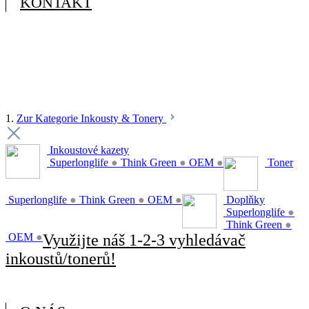
KONTAKT
1.
Zur Kategorie Inkousty & Tonery
Inkoustové kazety
Superlonglife
●
Think Green
●
OEM
●
Toner
Superlonglife
●
Think Green
●
OEM
●
Doplňky
Superlonglife
●
Think Green
●
OEM
●
Využijte náš 1-2-3 vyhledávač
inkoustů/tonerů!