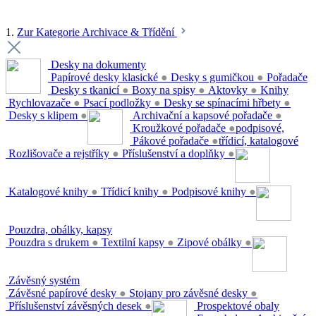
1.
Zur Kategorie Archivace & Třídění
Desky na dokumenty
Papírové desky klasické
●
Desky s gumičkou
●
Pořadače
Desky s tkanicí
●
Boxy na spisy
●
Aktovky
●
Knihy
Rychlovazače
●
Psací podložky
●
Desky se spínacími hřbety
●
Desky s klipem
●
Archivační a kapsové pořadače
●
Kroužkové pořadače
●
podpisové,
Pákové pořadače
●
třídicí, katalogové
Rozlišovače a rejstříky
●
Příslušenství a doplňky
●
Katalogové knihy
●
Třídicí knihy
●
Podpisové knihy
●
Pouzdra, obálky, kapsy
Pouzdra s drukem
●
Textilní kapsy
●
Zipové obálky
●
Závěsný systém
Závěsné papírové desky
●
Stojany pro závěsné desky
●
Příslušenství závěsných desek
●
Prospektové obaly