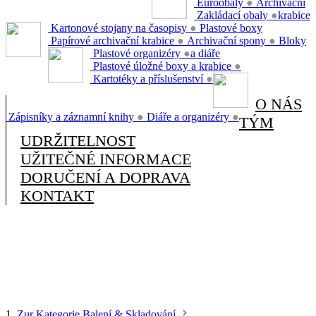
Euroobaly
●
Archivační
Zakládací obaly
●
krabice
Kartonové stojany na časopisy
●
Plastové boxy
Papírové archivační krabice
●
Archivační spony
●
Bloky
Plastové organizéry
●
a diáře
Plastové úložné boxy a krabice
●
Kartotéky a příslušenství
●
O NÁS
Zápisníky a záznamní knihy
●
Diáře a organizéry
●
TÝM
UDRŽITELNOST
UŽITEČNÉ INFORMACE
DORUČENÍ A DOPRAVA
KONTAKT
1.
Zur Kategorie Balení & Skladování