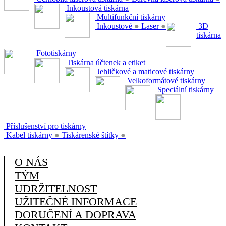
Inkoustová tiskárna
Multifunkční tiskárny
Inkoustové
●
Laser
●
3D
tiskárna
Fototiskárny
Tiskárna účtenek a etiket
Jehličkové a maticové tiskárny
Velkoformátové tiskárny
Speciální tiskárny
Příslušenství pro tiskárny
Kabel tiskárny
●
Tiskárenské štítky
●
O NÁS
TÝM
UDRŽITELNOST
UŽITEČNÉ INFORMACE
DORUČENÍ A DOPRAVA