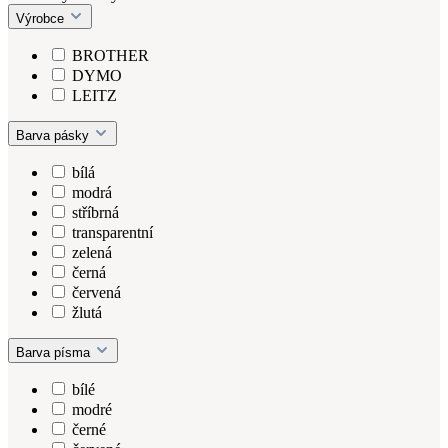
Výrobce
BROTHER
DYMO
LEITZ
Barva pásky
bílá
modrá
stříbrná
transparentní
zelená
černá
červená
žlutá
Barva písma
bílé
modré
černé