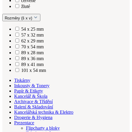
červené
žluté
Rozměry (š x v)
54 x 25 mm
57 x 32 mm
62 x 29 mm
70 x 54 mm
89 x 28 mm
89 x 36 mm
89 x 41 mm
101 x 54 mm
Tiskárny
Inkousty & Tonery
Papír & Etikety
Kancelář & Škola
Archivace & Třídění
Balení & Skladování
Kancelářská technika & Elektro
Drogerie & Hygiena
Prezentace
Flipcharty a bloky