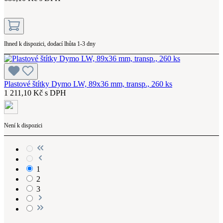
Ihned k dispozici, dodací lhůta 1-3 dny
Plastové štítky Dymo LW, 89x36 mm, transp., 260 ks
1 211,10 Kč s DPH
Není k dispozici
1
2
3