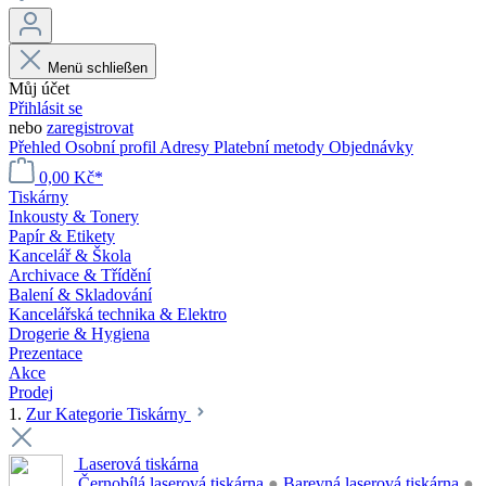
Menü schließen
Můj účet
Přihlásit se
nebo
zaregistrovat
Přehled
Osobní profil
Adresy
Platební metody
Objednávky
0,00 Kč*
Tiskárny
Inkousty & Tonery
Papír & Etikety
Kancelář & Škola
Archivace & Třídění
Balení & Skladování
Kancelářská technika & Elektro
Drogerie & Hygiena
Prezentace
Akce
Prodej
1.
Zur Kategorie Tiskárny
Laserová tiskárna
Černobílá laserová tiskárna
●
Barevná laserová tiskárna
●