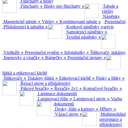
Flipcharty a bloky
Flipcharty
●
Bloky pro flipcharty
●
Tabule a
vitríny
Nástěnky
Magnetické tabule
●
Vitríny
●
Kombinované tabule
●
Prezentační
Příslušenství k tabulím
●
Korkové nástěnky
●
servis
Samolepicí nástěnky
●
Textilní nástěnky
●
Vizitkáře
●
Prezentační systém
●
Infotabulky
●
Štítkovače, tiskárny
Jmenovky a visačky
●
Rámečky
●
Prezentační stojany
●
štítků a etiketovací kleště
Štítkovače
●
Tiskárny štítků
●
Etiketovací kleště
●
Pásky a štítky
●
Řezací stroje a příslušenství
Pákové řezačky
●
Řezačky 2v1
●
Kotoučové řezačky
●
Laminace dokumentů
Laminovací fólie
●
Laminovací stroje
●
Vazba
dokumentů
Desky, fólie a kartony
●
Hřbety
●
Vázací stroje
●
Multimediální
prezentace a
příslušenství