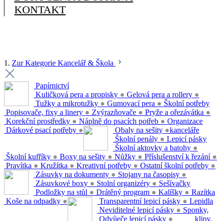
KONTAKT
1.
Zur Kategorie Kancelář & Škola
Papírnictví
Kuličková pera a propisky
●
Gelová pera a rollery
●
Tužky a mikrotužky
●
Gumovací pera
●
Školní potřeby
Popisovače, fixy a linery
●
Zvýrazňovače
●
Pryže a ořezávátka
●
Korekční prostředky
●
Náplně do psacích potřeb
●
Organizace
Dárkové psací potřeby
●
Obaly na sešity
●
kanceláře
Školní penály
●
Lepicí pásky
Školní aktovky a batohy
●
Školní kufříky
●
Boxy na sešity
●
Nůžky
●
Příslušenství k řezání
●
Pravítka
●
Kružítka
●
Kreativní potřeby
●
Ostatní školní potřeby
●
Zásuvky na dokumenty
●
Stojany na časopisy
●
Zásuvkové boxy
●
Stolní organizéry
●
Sešívačky
Podložky na stůl
●
Drátěný program
●
Kalíšky
●
Razítka
Koše na odpadky
●
Transparentní lepicí pásky
●
Lepidla
Neviditelné lepicí pásky
●
Sponky,
Odvíječe lepicí pásky
●
klipy,