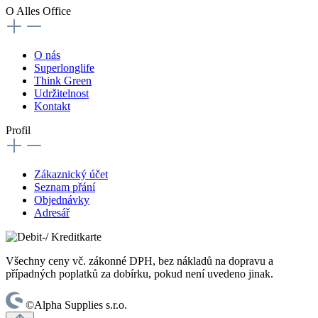
O Alles Office
O nás
Superlonglife
Think Green
Udržitelnost
Kontakt
Profil
Zákaznický účet
Seznam přání
Objednávky
Adresář
Všechny ceny vč. zákonné DPH, bez nákladů na dopravu a
případných poplatků za dobírku, pokud není uvedeno jinak.
©Alpha Supplies s.r.o.