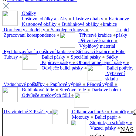
Obálky
Poštovní obálky a tašky
●
Plastové obálky
●
Kartonové
Kartonové obálky
●
Bublinkové obálky
●
krabice
Doručenky a dodejky
●
Samolepicí kapsy
●
Lepicí
Zpracování korespondence
●
Třívrstvé krabice
●
pásky
Pětivrstvé krabice
●
Výplňový materiál
Rychlouzavírací a poštovní krabice
●
Stěhovací krabice
●
Fólie
Tubusy
●
Balicí pásky
●
Speciální pásky
●
Sáčky
Papírové pásky
●
Oboustranné lepicí pásky
●
Odvíječe balicí pásky
●
Balicí potřeby
Vybavení
skladu
Vzduchové polštářky
●
Papírové výplně
●
Pěnová výplň
●
Bublinkové fólie
●
Strečové fólie
●
Dárkové balení
Odvíječe strečových fólií
●
Uzavíratelné ZIP sáčky
●
Odlamovací nože
●
Gumičky
●
Motouzy
●
Balicí papír
●
Stupínky a schůdky
●
Vázací pásky
●
NÁS