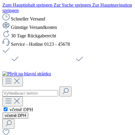
Zum Hauptinhalt springen
Zur Suche springen
Zur Hauptnavigation
springen
Schneller Versand
Günstige Versandkosten
30 Tage Rückgaberecht
Service - Hotline 0123 - 45678
Doprava zdarma od 1199 Kč bez DPH
Zabezpečené připojení SSL
Rychlé doručení
Podpora
Udržitelnost
Pracovní místa
včetně DPH
včetně DPH