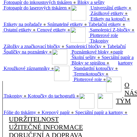
Fotopapír do inkoustových tiskáren
●
Bloky a sešity
Fotopapír do laserových tiskáren
●
Univerzální etikety
●
Zásilkové etikety
●
Etikety na kotouči
●
Etikety na pořadače
●
Snímatelné etikety
●
Tabelační etikety
●
Ostatní etikety
●
Cenové etikety
●
Samolepicí Z-bločky
●
Plotterové role
Tiskopisy
Záložky a značkovací bločky
●
Samolepicí bločky
●
Tabelační
Špalíčky na poznámky
●
Poznámkové bloky
●
papír
Školní sešity
●
Speciální papír a
Bloky se spirálou
●
kartony
Kroužkové záznamníky
●
Standardní kotoučky
●
Termokotoučky
●
Plotterové role
●
O
NÁ
Tiskopisy
●
Kotoučky do tachografů
●
TÝM
Fólie do tiskárny
●
Krepový papír
●
Speciální papír a kartony
●
UDRŽITELNOST
UŽITEČNÉ INFORMACE
DORUČENÍ A DOPRAVA