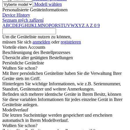
Modell wählen
Personalisierte Geräteinformationen
Device History
Seznam mých zařízení
A
B
C
D
E
F
G
H
I
J
K
L
M
N
O
P
Q
R
S
T
U
V
W
X
Y
Z
A
Z
0
9
Um die Geräteliste nutzen zu können,
müssen Sie sich
anmelden
oder
registrieren
Vorteile eines Accounts
Beschleunigung des Bestellprozesses
Übersicht aller getätigten Bestellungen
Persönliche Geräteliste
Wußten Sie schon?
Mit Ihrer persönlichen Geräteliste haben Sie die Verwaltung Ihrer
Geräte stets im Griff.
Hinterlegen Sie wichtige Informationen, wie z.B. Seriennummer,
Standort, Gerätenutzer und weitere Anmerkungen.
Befinden sich mehrere identische Geräte in Ihrem Besitz, können
Sie diese variablen Informationen für jedes einzelne Gerät in Ihrer
Geräteliste anlegen.
Modellverlauf
Die letzten Sucheinträge werden gespeichert und erscheinen
automatisch in Ihrem Modellverlauf.
Wußten Sie schon?