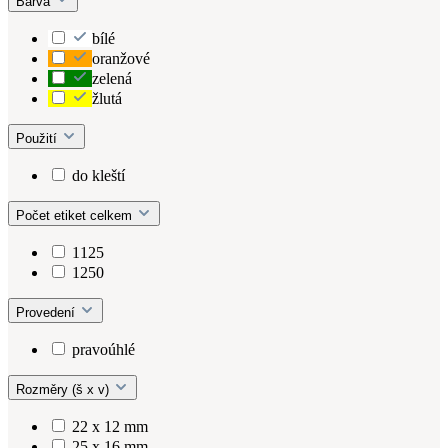
Barva
bílé
oranžové
zelená
žlutá
Použití
do kleští
Počet etiket celkem
1125
1250
Provedení
pravoúhlé
Rozměry (š x v)
22 x 12 mm
25 x 16 mm