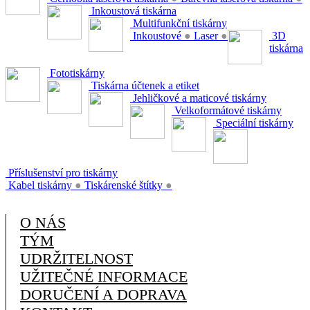
Inkoustová tiskárna
Multifunkční tiskárny
Inkoustové
●
Laser
●
3D
tiskárna
Fototiskárny
Tiskárna účtenek a etiket
Jehličkové a maticové tiskárny
Velkoformátové tiskárny
Speciální tiskárny
Příslušenství pro tiskárny
Kabel tiskárny
●
Tiskárenské štítky
●
O NÁS
TÝM
UDRŽITELNOST
UŽITEČNÉ INFORMACE
DORUČENÍ A DOPRAVA