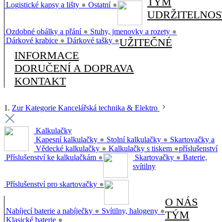
TÝM
Logistické kapsy a lišty
●
Ostatní
●
UDRŽITELNOS
Ozdobné obálky a přání
●
Stuhy, jmenovky a rozety
●
Dárkové krabice
●
Dárkové tašky
●
UŽITEČNÉ
INFORMACE
DORUČENÍ A DOPRAVA
KONTAKT
1.
Zur Kategorie Kancelářská technika & Elektro
Kalkulačky
Kapesní kalkulačky
●
Stolní kalkulačky
●
Skartovačky a
Vědecké kalkulačky
●
Kalkulačky s tiskem
●
příslušenství
Příslušenství ke kalkulačkám
●
Skartovačky
●
Baterie,
svítilny
Příslušenství pro skartovačky
●
O NÁS
Nabíjecí baterie a nabíječky
●
Svítilny, halogeny
●
TÝM
Klasické baterie
●