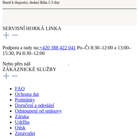
Ihned k dispozici, dodací lhůta 1-3 dny
SERVISNÍ HORKÁ LINKA
Podpora a rady na:
+420 388 422 041
Po–Čt 8:30–12:00 a 13:00–
15:30, Pá 8:30–12:00
Nebo přes náš
kontaktní formulář
.
ZÁKAZNICKÉ SLUŽBY
FAQ
Ochrana dat
Podmínky
Doručení a odeslání
Odstoupení od smlouvy
Záruka
Udržba
Otisk
Zpravodaj