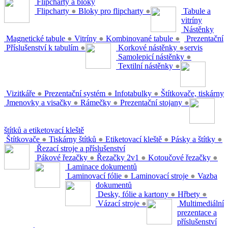
Flipcharty a bloky
Flipcharty
●
Bloky pro flipcharty
●
Tabule a
vitríny
Nástěnky
Magnetické tabule
●
Vitríny
●
Kombinované tabule
●
Prezentační
Příslušenství k tabulím
●
Korkové nástěnky
●
servis
Samolepicí nástěnky
●
Textilní nástěnky
●
Vizitkáře
●
Prezentační systém
●
Infotabulky
●
Štítkovače, tiskárny
Jmenovky a visačky
●
Rámečky
●
Prezentační stojany
●
štítků a etiketovací kleště
Štítkovače
●
Tiskárny štítků
●
Etiketovací kleště
●
Pásky a štítky
●
Řezací stroje a příslušenství
Pákové řezačky
●
Řezačky 2v1
●
Kotoučové řezačky
●
Laminace dokumentů
Laminovací fólie
●
Laminovací stroje
●
Vazba
dokumentů
Desky, fólie a kartony
●
Hřbety
●
Vázací stroje
●
Multimediální
prezentace a
příslušenství