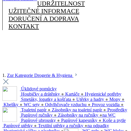
UDRŽITELNOST
UŽITEČNÉ INFORMACE
DORUČENÍ A DOPRAVA
KONTAKT
1.
Zur Kategorie Drogerie & Hygiena
Úklidové pomůcky
Houbičky a drátěnky
●
Kartáče
●
Hygienické potřeby
Smetáky, lopatky a košťata
●
Utěrky a hadry
●
Mopy
●
Kbelíky
●
WC sety
●
Odvlhčovače vzduchu
●
Provoz vozidla
●
Toaletní papír
●
Zásobníky na toaletní papír
●
Prostředky
Papírové ručníky
●
Zásobníky na ručníky
●
na WC
Papírové ubrousky
●
Papírové kapesníky
●
Koše a pytle
Papírové utěrky
●
Textilní utěrky a ručníky
●
na odpadky
Hygienické sáčky a zásobníky
●
WC gely
●
WC bloky
●