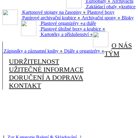
Euroobaly
●
Archivační
Zakládací obaly
●
krabice
Kartonové stojany na časopisy
●
Plastové boxy
Papírové archivační krabice
●
Archivační spony
●
Bloky
Plastové organizéry
●
a diáře
Plastové úložné boxy a krabice
●
Kartotéky a příslušenství
●
O NÁS
Zápisníky a záznamní knihy
●
Diáře a organizéry
●
TÝM
UDRŽITELNOST
UŽITEČNÉ INFORMACE
DORUČENÍ A DOPRAVA
KONTAKT
1.
Zur Kategorie Balení & Skladování