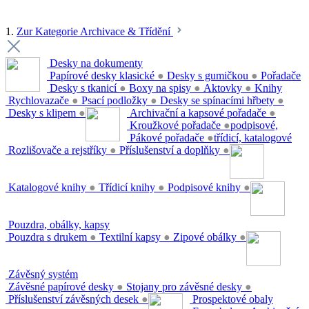
1.
Zur Kategorie Archivace & Třídění
Desky na dokumenty
Papírové desky klasické
●
Desky s gumičkou
●
Pořadače
Desky s tkanicí
●
Boxy na spisy
●
Aktovky
●
Knihy
Rychlovazače
●
Psací podložky
●
Desky se spínacími hřbety
●
Desky s klipem
●
Archivační a kapsové pořadače
●
Kroužkové pořadače
●
podpisové,
Pákové pořadače
●
třídicí, katalogové
Rozlišovače a rejstříky
●
Příslušenství a doplňky
●
Katalogové knihy
●
Třídicí knihy
●
Podpisové knihy
●
Pouzdra, obálky, kapsy
Pouzdra s drukem
●
Textilní kapsy
●
Zipové obálky
●
Závěsný systém
Závěsné papírové desky
●
Stojany pro závěsné desky
●
Příslušenství závěsných desek
●
Prospektové obaly