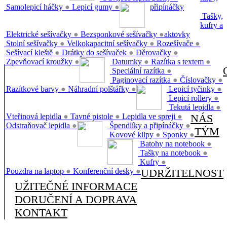
Samolepicí háčky
●
Lepicí gumy
●
připínáčky
Tašky,
kufry a
Elektrické sešívačky
●
Bezsponkové sešívačky
●
aktovky
Stolní sešívačky
●
Velkokapacitní sešívačky
●
Rozešívače
●
Sešívací kleště
●
Drátky do sešívaček
●
Děrovačky
●
Zpevňovací kroužky
●
Datumky
●
Razítka s textem
●
Speciální razítka
●
Paginovací razítka
●
Číslovačky
●
Razítkové barvy
●
Náhradní polštářky
●
Lepicí tyčinky
●
Lepicí rollery
●
Tekutá lepidla
●
Vteřinová lepidla
●
Tavné pistole
●
Lepidla ve spreji
●
NÁS
Odstraňovač lepidla
●
Špendlíky a připínáčky
●
TÝM
Kovové klipy
●
Sponky
●
Batohy na notebook
●
Tašky na notebook
●
Kufry
●
Pouzdra na laptop
●
Konferenční desky
●
UDRŽITELNOST
UŽITEČNÉ INFORMACE
DORUČENÍ A DOPRAVA
KONTAKT