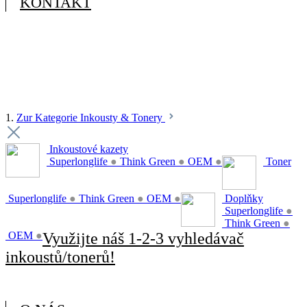
KONTAKT
1.
Zur Kategorie Inkousty & Tonery
Inkoustové kazety
Superlonglife
●
Think Green
●
OEM
●
Toner
Superlonglife
●
Think Green
●
OEM
●
Doplňky
Superlonglife
●
Think Green
●
OEM
●
Využijte náš 1-2-3 vyhledávač
inkoustů/tonerů!