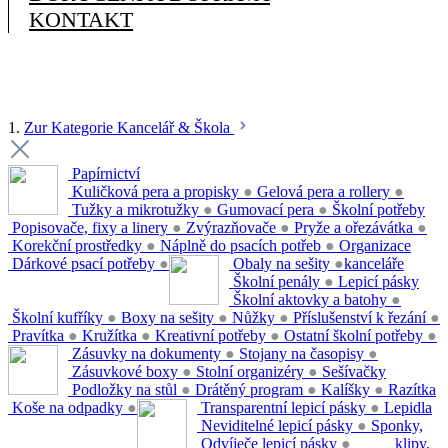
KONTAKT
1.
Zur Kategorie Kancelář & Škola
Papírnictví
Kuličková pera a propisky
●
Gelová pera a rollery
●
Tužky a mikrotužky
●
Gumovací pera
●
Školní potřeby
Popisovače, fixy a linery
●
Zvýrazňovače
●
Pryže a ořezávátka
●
Korekční prostředky
●
Náplně do psacích potřeb
●
Organizace
Dárkové psací potřeby
●
Obaly na sešity
●
kanceláře
Školní penály
●
Lepicí pásky
Školní aktovky a batohy
●
Školní kufříky
●
Boxy na sešity
●
Nůžky
●
Příslušenství k řezání
●
Pravítka
●
Kružítka
●
Kreativní potřeby
●
Ostatní školní potřeby
●
Zásuvky na dokumenty
●
Stojany na časopisy
●
Zásuvkové boxy
●
Stolní organizéry
●
Sešívačky
Podložky na stůl
●
Drátěný program
●
Kalíšky
●
Razítka
Koše na odpadky
●
Transparentní lepicí pásky
●
Lepidla
Neviditelné lepicí pásky
●
Sponky,
Odvíječe lepicí pásky
●
klipy,