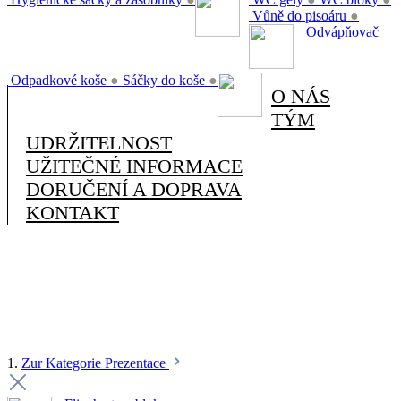
Vůně do pisoáru
●
Odvápňovač
Odpadkové koše
●
Sáčky do koše
●
O NÁS
TÝM
UDRŽITELNOST
UŽITEČNÉ INFORMACE
DORUČENÍ A DOPRAVA
KONTAKT
1.
Zur Kategorie Prezentace