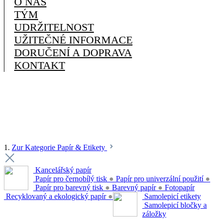
O NÁS
TÝM
UDRŽITELNOST
UŽITEČNÉ INFORMACE
DORUČENÍ A DOPRAVA
KONTAKT
1.
Zur Kategorie Papír & Etikety
Kancelářský papír
Papír pro černobílý tisk
●
Papír pro univerzální použití
●
Papír pro barevný tisk
●
Barevný papír
●
Fotopapír
Recyklovaný a ekologický papír
●
Samolepicí etikety
Samolepicí bločky a
záložky