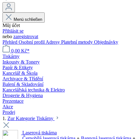
Menü schließen
Můj účet
Přihlásit se
nebo
zaregistrovat
Přehled
Osobní profil
Adresy
Platební metody
Objednávky
0,00 Kč*
Tiskárny
Inkousty & Tonery
Papír & Etikety
Kancelář & Škola
Archivace & Třídění
Balení & Skladování
Kancelářská technika & Elektro
Drogerie & Hygiena
Prezentace
Akce
Prodej
1.
Zur Kategorie Tiskárny
Laserová tiskárna
Černobílá laserová tiskárna
●
Barevná laserová tiskárna
●