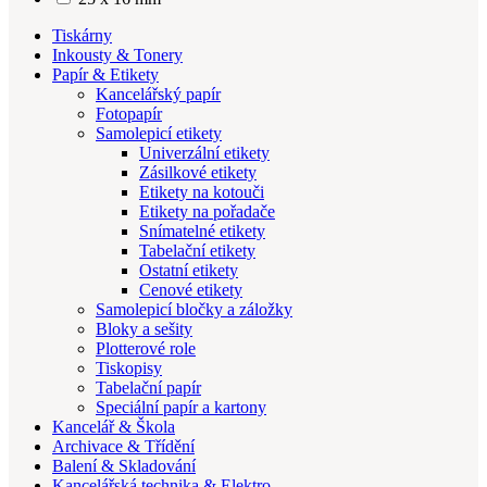
Tiskárny
Inkousty & Tonery
Papír & Etikety
Kancelářský papír
Fotopapír
Samolepicí etikety
Univerzální etikety
Zásilkové etikety
Etikety na kotouči
Etikety na pořadače
Snímatelné etikety
Tabelační etikety
Ostatní etikety
Cenové etikety
Samolepicí bločky a záložky
Bloky a sešity
Plotterové role
Tiskopisy
Tabelační papír
Speciální papír a kartony
Kancelář & Škola
Archivace & Třídění
Balení & Skladování
Kancelářská technika & Elektro