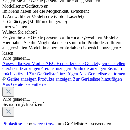
Zeigen Sie alle Geräte passend zu Ihrer ausgewählten
Modellserie/Gerätetyp an
Im Menü haben Sie die Möglichkeit, zwischen:
1. Auswahl der Modellserie (Color LaserJet)
2. Gerätetyps (Multifunktiongeräte)
umzuschalten
Wußten Sie schon?
Zeigen Sie alle Geräte passend zu Ihrem ausgewählten Model an
Hier haben Sie die Möglichkeit sich sämtliche Produkte zu Ihrem
ausgewählten Modell in einer komfortablen Übersicht anzeigen zu
lassen.
Wird geladen...
Auswahlboxen-Modus
ABC-Herstellerleiste
Gerätetypen einstellen
Geräteserie anzeigen
Geräte anzeigen
Produkte anzeigen
Seznam
mých zařízení
Zur Geräteliste hinzufügen
Aus Geräteliste entfernen
Geräte anzeigen
Produkte anzeigen
Zur Geräteliste hinzufügen
Aus Geräteliste entfernen
Wird geladen...
Seznam mých zařízení
Přihlásit se
nebo
zaregistrovat
um Geräteliste zu verwenden