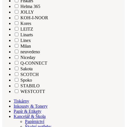
Fiskars
Helma 365
JOLLY
KOH-I-NOOR
Kores
LEITZ
Linarts
Linex
Milan
neuvedeno
Niceday
Q-CONNECT
Sakota
SCOTCH
Spoko
STABILO
WESTCOTT
Tiskárny
Inkousty & Tonery
Papír & Etikety
Kancelář & Škola
Papírnictví
Školní potřeby