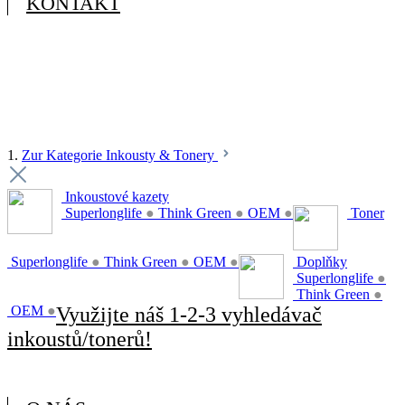
KONTAKT
1.
Zur Kategorie Inkousty & Tonery
Inkoustové kazety
Superlonglife
●
Think Green
●
OEM
●
Toner
Superlonglife
●
Think Green
●
OEM
●
Doplňky
Superlonglife
●
Think Green
●
OEM
●
Využijte náš 1-2-3 vyhledávač
inkoustů/tonerů!