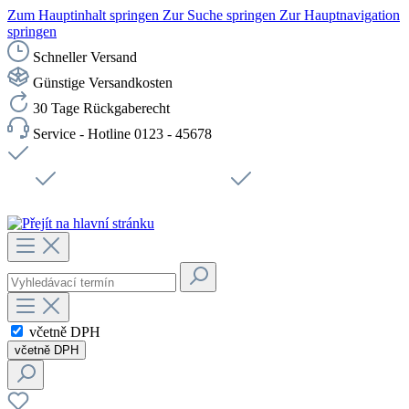
Zum Hauptinhalt springen
Zur Suche springen
Zur Hauptnavigation
springen
Schneller Versand
Günstige Versandkosten
30 Tage Rückgaberecht
Service - Hotline 0123 - 45678
Doprava zdarma od 1199 Kč bez DPH
Zabezpečené připojení SSL
Rychlé doručení
Podpora
Udržitelnost
Pracovní místa
včetně DPH
včetně DPH