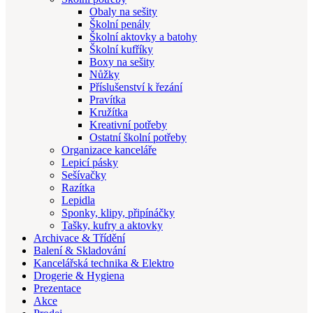
Obaly na sešity
Školní penály
Školní aktovky a batohy
Školní kufříky
Boxy na sešity
Nůžky
Příslušenství k řezání
Pravítka
Kružítka
Kreativní potřeby
Ostatní školní potřeby
Organizace kanceláře
Lepicí pásky
Sešívačky
Razítka
Lepidla
Sponky, klipy, připínáčky
Tašky, kufry a aktovky
Archivace & Třídění
Balení & Skladování
Kancelářská technika & Elektro
Drogerie & Hygiena
Prezentace
Akce