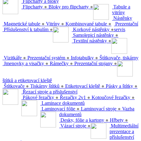
Flipcharty a bloky
Flipcharty
●
Bloky pro flipcharty
●
Tabule a
vitríny
Nástěnky
Magnetické tabule
●
Vitríny
●
Kombinované tabule
●
Prezentační
Příslušenství k tabulím
●
Korkové nástěnky
●
servis
Samolepicí nástěnky
●
Textilní nástěnky
●
Vizitkáře
●
Prezentační systém
●
Infotabulky
●
Štítkovače, tiskárny
Jmenovky a visačky
●
Rámečky
●
Prezentační stojany
●
štítků a etiketovací kleště
Štítkovače
●
Tiskárny štítků
●
Etiketovací kleště
●
Pásky a štítky
●
Řezací stroje a příslušenství
Pákové řezačky
●
Řezačky 2v1
●
Kotoučové řezačky
●
Laminace dokumentů
Laminovací fólie
●
Laminovací stroje
●
Vazba
dokumentů
Desky, fólie a kartony
●
Hřbety
●
Vázací stroje
●
Multimediální
prezentace a
příslušenství