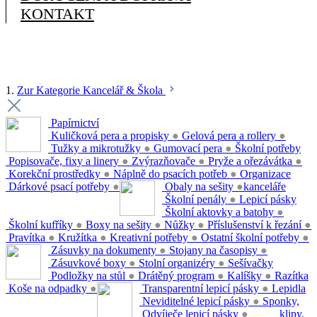
KONTAKT
1.
Zur Kategorie Kancelář & Škola
Papírnictví
Kuličková pera a propisky
●
Gelová pera a rollery
●
Tužky a mikrotužky
●
Gumovací pera
●
Školní potřeby
Popisovače, fixy a linery
●
Zvýrazňovače
●
Pryže a ořezávátka
●
Korekční prostředky
●
Náplně do psacích potřeb
●
Organizace
Dárkové psací potřeby
●
Obaly na sešity
●
kanceláře
Školní penály
●
Lepicí pásky
Školní aktovky a batohy
●
Školní kufříky
●
Boxy na sešity
●
Nůžky
●
Příslušenství k řezání
●
Pravítka
●
Kružítka
●
Kreativní potřeby
●
Ostatní školní potřeby
●
Zásuvky na dokumenty
●
Stojany na časopisy
●
Zásuvkové boxy
●
Stolní organizéry
●
Sešívačky
Podložky na stůl
●
Drátěný program
●
Kalíšky
●
Razítka
Koše na odpadky
●
Transparentní lepicí pásky
●
Lepidla
Neviditelné lepicí pásky
●
Sponky,
Odvíječe lepicí pásky
●
klipy,