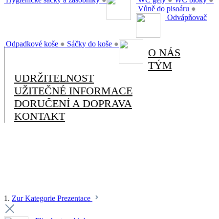
Vůně do pisoáru
●
Odvápňovač
Odpadkové koše
●
Sáčky do koše
●
O NÁS
TÝM
UDRŽITELNOST
UŽITEČNÉ INFORMACE
DORUČENÍ A DOPRAVA
KONTAKT
1.
Zur Kategorie Prezentace