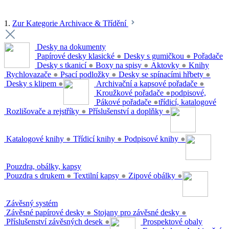
1.
Zur Kategorie Archivace & Třídění
Desky na dokumenty
Papírové desky klasické
●
Desky s gumičkou
●
Pořadače
Desky s tkanicí
●
Boxy na spisy
●
Aktovky
●
Knihy
Rychlovazače
●
Psací podložky
●
Desky se spínacími hřbety
●
Desky s klipem
●
Archivační a kapsové pořadače
●
Kroužkové pořadače
●
podpisové,
Pákové pořadače
●
třídicí, katalogové
Rozlišovače a rejstříky
●
Příslušenství a doplňky
●
Katalogové knihy
●
Třídicí knihy
●
Podpisové knihy
●
Pouzdra, obálky, kapsy
Pouzdra s drukem
●
Textilní kapsy
●
Zipové obálky
●
Závěsný systém
Závěsné papírové desky
●
Stojany pro závěsné desky
●
Příslušenství závěsných desek
●
Prospektové obaly