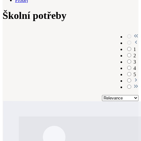
Prodej
Školní potřeby
1
2
3
4
5