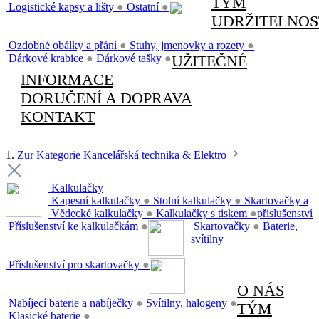
TÝM
Logistické kapsy a lišty
●
Ostatní
●
UDRŽITELNOS
Ozdobné obálky a přání
●
Stuhy, jmenovky a rozety
●
Dárkové krabice
●
Dárkové tašky
●
UŽITEČNÉ
INFORMACE
DORUČENÍ A DOPRAVA
KONTAKT
1.
Zur Kategorie Kancelářská technika & Elektro
Kalkulačky
Kapesní kalkulačky
●
Stolní kalkulačky
●
Skartovačky a
Vědecké kalkulačky
●
Kalkulačky s tiskem
●
příslušenství
Příslušenství ke kalkulačkám
●
Skartovačky
●
Baterie,
svítilny
Příslušenství pro skartovačky
●
O NÁS
Nabíjecí baterie a nabíječky
●
Svítilny, halogeny
●
TÝM
Klasické baterie
●