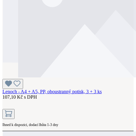
Lenoch - A4 + A5, PP, oboustranný potisk, 3 + 3 ks
107,10 Kč s DPH
Ihned k dispozici, dodací lhůta 1-3 dny