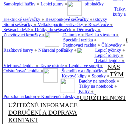
Samolepicí háčky
●
Lepicí gumy
●
připínáčky
Tašky,
kufry a
Elektrické sešívačky
●
Bezsponkové sešívačky
●
aktovky
Stolní sešívačky
●
Velkokapacitní sešívačky
●
Rozešívače
●
Sešívací kleště
●
Drátky do sešívaček
●
Děrovačky
●
Zpevňovací kroužky
●
Datumky
●
Razítka s textem
●
Speciální razítka
●
Paginovací razítka
●
Číslovačky
●
Razítkové barvy
●
Náhradní polštářky
●
Lepicí tyčinky
●
Lepicí rollery
●
Tekutá lepidla
●
Vteřinová lepidla
●
Tavné pistole
●
Lepidla ve spreji
●
NÁS
Odstraňovač lepidla
●
Špendlíky a připínáčky
●
TÝM
Kovové klipy
●
Sponky
●
Batohy na notebook
●
Tašky na notebook
●
Kufry
●
Pouzdra na laptop
●
Konferenční desky
●
UDRŽITELNOST
UŽITEČNÉ INFORMACE
DORUČENÍ A DOPRAVA
KONTAKT