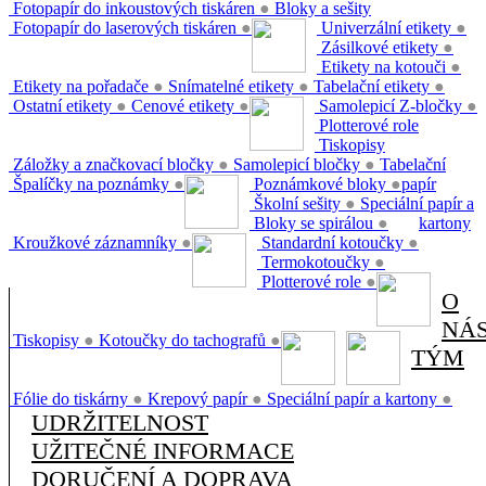
Fotopapír do inkoustových tiskáren
●
Bloky a sešity
Fotopapír do laserových tiskáren
●
Univerzální etikety
●
Zásilkové etikety
●
Etikety na kotouči
●
Etikety na pořadače
●
Snímatelné etikety
●
Tabelační etikety
●
Ostatní etikety
●
Cenové etikety
●
Samolepicí Z-bločky
●
Plotterové role
Tiskopisy
Záložky a značkovací bločky
●
Samolepicí bločky
●
Tabelační
Špalíčky na poznámky
●
Poznámkové bloky
●
papír
Školní sešity
●
Speciální papír a
Bloky se spirálou
●
kartony
Kroužkové záznamníky
●
Standardní kotoučky
●
Termokotoučky
●
Plotterové role
●
O
NÁ
Tiskopisy
●
Kotoučky do tachografů
●
TÝM
Fólie do tiskárny
●
Krepový papír
●
Speciální papír a kartony
●
UDRŽITELNOST
UŽITEČNÉ INFORMACE
DORUČENÍ A DOPRAVA