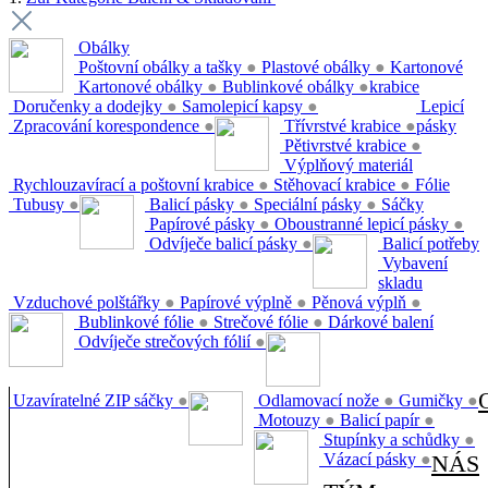
Obálky
Poštovní obálky a tašky
●
Plastové obálky
●
Kartonové
Kartonové obálky
●
Bublinkové obálky
●
krabice
Doručenky a dodejky
●
Samolepicí kapsy
●
Lepicí
Zpracování korespondence
●
Třívrstvé krabice
●
pásky
Pětivrstvé krabice
●
Výplňový materiál
Rychlouzavírací a poštovní krabice
●
Stěhovací krabice
●
Fólie
Tubusy
●
Balicí pásky
●
Speciální pásky
●
Sáčky
Papírové pásky
●
Oboustranné lepicí pásky
●
Odvíječe balicí pásky
●
Balicí potřeby
Vybavení
skladu
Vzduchové polštářky
●
Papírové výplně
●
Pěnová výplň
●
Bublinkové fólie
●
Strečové fólie
●
Dárkové balení
Odvíječe strečových fólií
●
Uzavíratelné ZIP sáčky
●
Odlamovací nože
●
Gumičky
●
Motouzy
●
Balicí papír
●
Stupínky a schůdky
●
Vázací pásky
●
NÁS