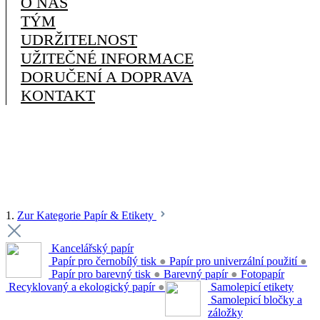
O NÁS
TÝM
UDRŽITELNOST
UŽITEČNÉ INFORMACE
DORUČENÍ A DOPRAVA
KONTAKT
1.
Zur Kategorie Papír & Etikety
Kancelářský papír
Papír pro černobílý tisk
●
Papír pro univerzální použití
●
Papír pro barevný tisk
●
Barevný papír
●
Fotopapír
Recyklovaný a ekologický papír
●
Samolepicí etikety
Samolepicí bločky a
záložky