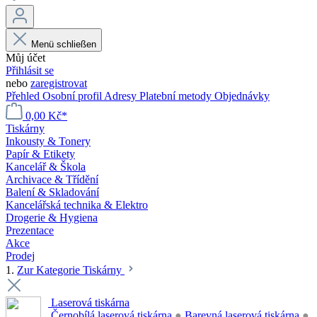
Menü schließen
Můj účet
Přihlásit se
nebo
zaregistrovat
Přehled
Osobní profil
Adresy
Platební metody
Objednávky
0,00 Kč*
Tiskárny
Inkousty & Tonery
Papír & Etikety
Kancelář & Škola
Archivace & Třídění
Balení & Skladování
Kancelářská technika & Elektro
Drogerie & Hygiena
Prezentace
Akce
Prodej
1.
Zur Kategorie Tiskárny
Laserová tiskárna
Černobílá laserová tiskárna
●
Barevná laserová tiskárna
●