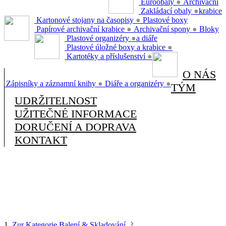
Euroobaly
●
Archivační
Zakládací obaly
●
krabice
Kartonové stojany na časopisy
●
Plastové boxy
Papírové archivační krabice
●
Archivační spony
●
Bloky
Plastové organizéry
●
a diáře
Plastové úložné boxy a krabice
●
Kartotéky a příslušenství
●
O NÁS
Zápisníky a záznamní knihy
●
Diáře a organizéry
●
TÝM
UDRŽITELNOST
UŽITEČNÉ INFORMACE
DORUČENÍ A DOPRAVA
KONTAKT
1.
Zur Kategorie Balení & Skladování