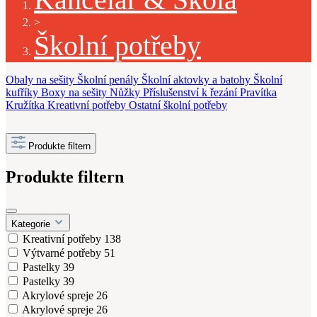
>
Školní potřeby
Obaly na sešity
Školní penály
Školní aktovky a batohy
Školní
kufříky
Boxy na sešity
Nůžky
Příslušenství k řezání
Pravítka
Kružítka
Kreativní potřeby
Ostatní školní potřeby
Produkte filtern
Produkte filtern
Kategorie
Kreativní potřeby
138
Výtvarné potřeby
51
Pastelky
39
Pastelky
39
Akrylové spreje
26
Akrylové spreje
26