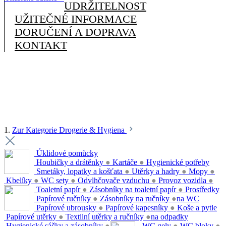
UDRŽITELNOST
UŽITEČNÉ INFORMACE
DORUČENÍ A DOPRAVA
KONTAKT
1.
Zur Kategorie Drogerie & Hygiena
Úklidové pomůcky
Houbičky a drátěnky
●
Kartáče
●
Hygienické potřeby
Smetáky, lopatky a košťata
●
Utěrky a hadry
●
Mopy
●
Kbelíky
●
WC sety
●
Odvlhčovače vzduchu
●
Provoz vozidla
●
Toaletní papír
●
Zásobníky na toaletní papír
●
Prostředky
Papírové ručníky
●
Zásobníky na ručníky
●
na WC
Papírové ubrousky
●
Papírové kapesníky
●
Koše a pytle
Papírové utěrky
●
Textilní utěrky a ručníky
●
na odpadky
Hygienické sáčky a zásobníky
●
WC gely
●
WC bloky
●