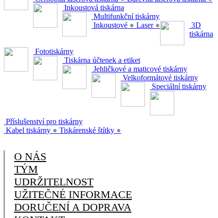
Inkoustová tiskárna
Multifunkční tiskárny
Inkoustové
●
Laser
●
3D
tiskárna
Fototiskárny
Tiskárna účtenek a etiket
Jehličkové a maticové tiskárny
Velkoformátové tiskárny
Speciální tiskárny
Příslušenství pro tiskárny
Kabel tiskárny
●
Tiskárenské štítky
●
O NÁS
TÝM
UDRŽITELNOST
UŽITEČNÉ INFORMACE
DORUČENÍ A DOPRAVA