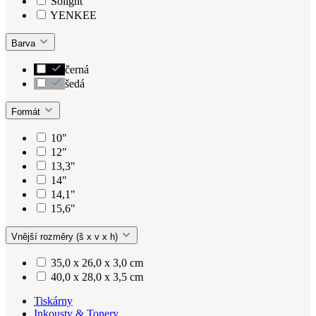
Solight
YENKEE
Barva
černá
šedá
Formát
10"
12"
13,3"
14"
14,1"
15,6"
Vnější rozměry (š x v x h)
35,0 x 26,0 x 3,0 cm
40,0 x 28,0 x 3,5 cm
Tiskárny
Inkousty & Tonery