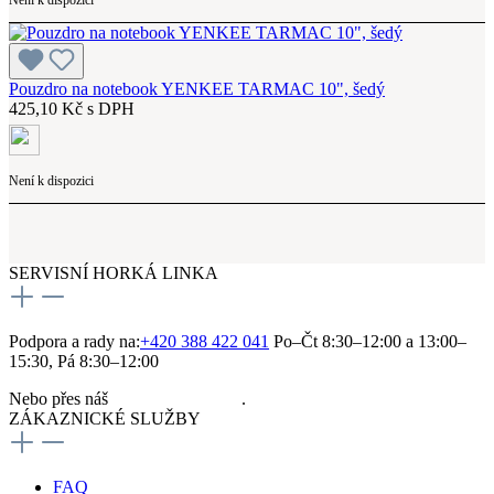
Pouzdro na notebook YENKEE TARMAC 10", šedý
425,10 Kč s DPH
Není k dispozici
SERVISNÍ HORKÁ LINKA
Podpora a rady na:
+420 388 422 041
Po–Čt 8:30–12:00 a 13:00–
15:30, Pá 8:30–12:00
Nebo přes náš
kontaktní formulář
.
ZÁKAZNICKÉ SLUŽBY
FAQ