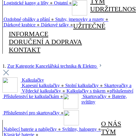
TÝM
Logistické kapsy a lišty
●
Ostatní
●
UDRŽITELNOS
Ozdobné obálky a přání
●
Stuhy, jmenovky a rozety
●
Dárkové krabice
●
Dárkové tašky
●
UŽITEČNÉ
INFORMACE
DORUČENÍ A DOPRAVA
KONTAKT
1.
Zur Kategorie Kancelářská technika & Elektro
Kalkulačky
Kapesní kalkulačky
●
Stolní kalkulačky
●
Skartovačky a
Vědecké kalkulačky
●
Kalkulačky s tiskem
●
příslušenství
Příslušenství ke kalkulačkám
●
Skartovačky
●
Baterie,
svítilny
Příslušenství pro skartovačky
●
O NÁS
Nabíjecí baterie a nabíječky
●
Svítilny, halogeny
●
TÝM
Klasické baterie
●