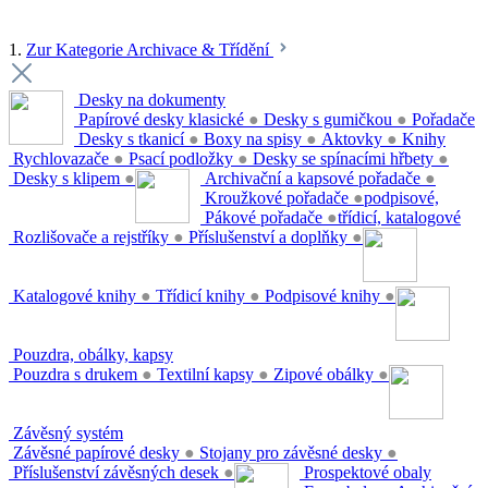
1.
Zur Kategorie Archivace & Třídění
Desky na dokumenty
Papírové desky klasické
●
Desky s gumičkou
●
Pořadače
Desky s tkanicí
●
Boxy na spisy
●
Aktovky
●
Knihy
Rychlovazače
●
Psací podložky
●
Desky se spínacími hřbety
●
Desky s klipem
●
Archivační a kapsové pořadače
●
Kroužkové pořadače
●
podpisové,
Pákové pořadače
●
třídicí, katalogové
Rozlišovače a rejstříky
●
Příslušenství a doplňky
●
Katalogové knihy
●
Třídicí knihy
●
Podpisové knihy
●
Pouzdra, obálky, kapsy
Pouzdra s drukem
●
Textilní kapsy
●
Zipové obálky
●
Závěsný systém
Závěsné papírové desky
●
Stojany pro závěsné desky
●
Příslušenství závěsných desek
●
Prospektové obaly