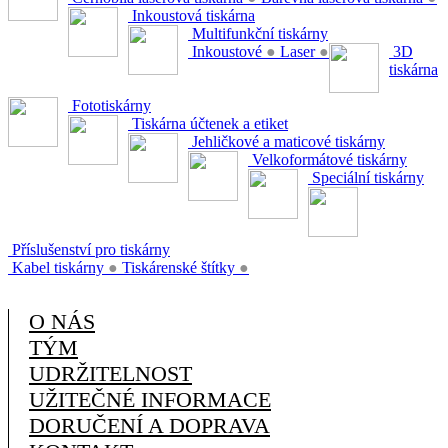
Inkoustová tiskárna
Multifunkční tiskárny
Inkoustové
●
Laser
●
3D
tiskárna
Fototiskárny
Tiskárna účtenek a etiket
Jehličkové a maticové tiskárny
Velkoformátové tiskárny
Speciální tiskárny
Příslušenství pro tiskárny
Kabel tiskárny
●
Tiskárenské štítky
●
O NÁS
TÝM
UDRŽITELNOST
UŽITEČNÉ INFORMACE
DORUČENÍ A DOPRAVA