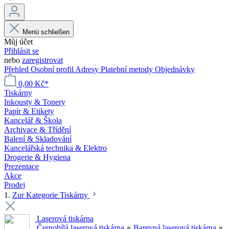
Menü schließen
Můj účet
Přihlásit se
nebo
zaregistrovat
Přehled
Osobní profil
Adresy
Platební metody
Objednávky
0,00 Kč*
Tiskárny
Inkousty & Tonery
Papír & Etikety
Kancelář & Škola
Archivace & Třídění
Balení & Skladování
Kancelářská technika & Elektro
Drogerie & Hygiena
Prezentace
Akce
Prodej
1.
Zur Kategorie Tiskárny
Laserová tiskárna
Černobílá laserová tiskárna
●
Barevná laserová tiskárna
●