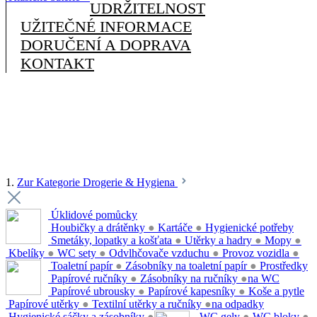
UDRŽITELNOST
UŽITEČNÉ INFORMACE
DORUČENÍ A DOPRAVA
KONTAKT
1.
Zur Kategorie Drogerie & Hygiena
Úklidové pomůcky
Houbičky a drátěnky
●
Kartáče
●
Hygienické potřeby
Smetáky, lopatky a košťata
●
Utěrky a hadry
●
Mopy
●
Kbelíky
●
WC sety
●
Odvlhčovače vzduchu
●
Provoz vozidla
●
Toaletní papír
●
Zásobníky na toaletní papír
●
Prostředky
Papírové ručníky
●
Zásobníky na ručníky
●
na WC
Papírové ubrousky
●
Papírové kapesníky
●
Koše a pytle
Papírové utěrky
●
Textilní utěrky a ručníky
●
na odpadky
Hygienické sáčky a zásobníky
●
WC gely
●
WC bloky
●