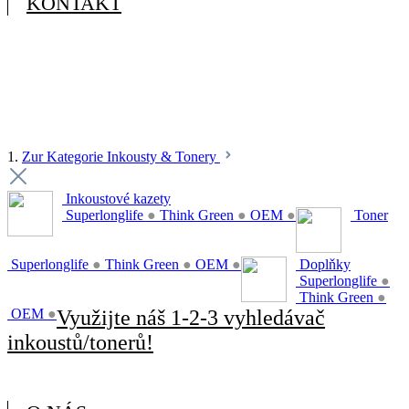
KONTAKT
1.
Zur Kategorie Inkousty & Tonery
Inkoustové kazety
Superlonglife
●
Think Green
●
OEM
●
Toner
Superlonglife
●
Think Green
●
OEM
●
Doplňky
Superlonglife
●
Think Green
●
OEM
●
Využijte náš 1-2-3 vyhledávač
inkoustů/tonerů!