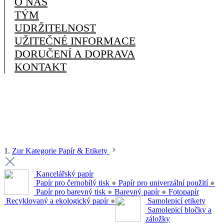
O NÁS
TÝM
UDRŽITELNOST
UŽITEČNÉ INFORMACE
DORUČENÍ A DOPRAVA
KONTAKT
1.
Zur Kategorie Papír & Etikety
Kancelářský papír
Papír pro černobílý tisk
●
Papír pro univerzální použití
●
Papír pro barevný tisk
●
Barevný papír
●
Fotopapír
Recyklovaný a ekologický papír
●
Samolepicí etikety
Samolepicí bločky a
záložky