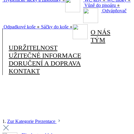
Vůně do pisoáru
●
Odvápňovač
Odpadkové koše
●
Sáčky do koše
●
O NÁS
TÝM
UDRŽITELNOST
UŽITEČNÉ INFORMACE
DORUČENÍ A DOPRAVA
KONTAKT
1.
Zur Kategorie Prezentace