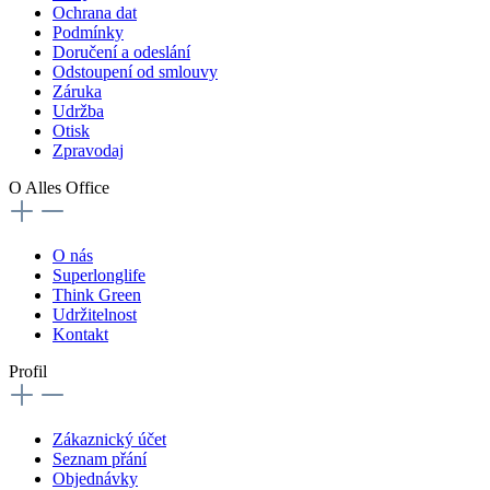
Ochrana dat
Podmínky
Doručení a odeslání
Odstoupení od smlouvy
Záruka
Udržba
Otisk
Zpravodaj
O Alles Office
O nás
Superlonglife
Think Green
Udržitelnost
Kontakt
Profil
Zákaznický účet
Seznam přání
Objednávky