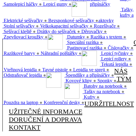
Samolepicí háčky
●
Lepicí gumy
●
připínáčky
Tašky,
kufry a
Elektrické sešívačky
●
Bezsponkové sešívačky
●
aktovky
Stolní sešívačky
●
Velkokapacitní sešívačky
●
Rozešívače
●
Sešívací kleště
●
Drátky do sešívaček
●
Děrovačky
●
Zpevňovací kroužky
●
Datumky
●
Razítka s textem
●
Speciální razítka
●
Paginovací razítka
●
Číslovačky
●
Razítkové barvy
●
Náhradní polštářky
●
Lepicí tyčinky
●
Lepicí rollery
●
Tekutá lepidla
●
Vteřinová lepidla
●
Tavné pistole
●
Lepidla ve spreji
●
NÁS
Odstraňovač lepidla
●
Špendlíky a připínáčky
●
TÝM
Kovové klipy
●
Sponky
●
Batohy na notebook
●
Tašky na notebook
●
Kufry
●
Pouzdra na laptop
●
Konferenční desky
●
UDRŽITELNOST
UŽITEČNÉ INFORMACE
DORUČENÍ A DOPRAVA
KONTAKT