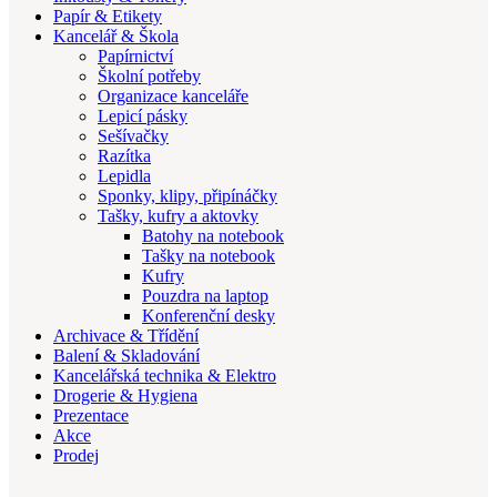
Papír & Etikety
Kancelář & Škola
Papírnictví
Školní potřeby
Organizace kanceláře
Lepicí pásky
Sešívačky
Razítka
Lepidla
Sponky, klipy, připínáčky
Tašky, kufry a aktovky
Batohy na notebook
Tašky na notebook
Kufry
Pouzdra na laptop
Konferenční desky
Archivace & Třídění
Balení & Skladování
Kancelářská technika & Elektro
Drogerie & Hygiena
Prezentace
Akce
Prodej