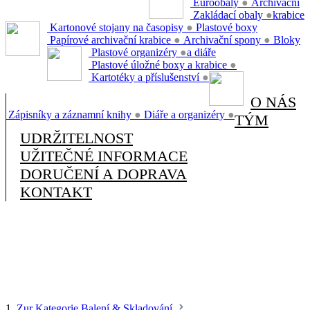
Euroobaly
●
Archivační
Zakládací obaly
●
krabice
Kartonové stojany na časopisy
●
Plastové boxy
Papírové archivační krabice
●
Archivační spony
●
Bloky
Plastové organizéry
●
a diáře
Plastové úložné boxy a krabice
●
Kartotéky a příslušenství
●
O NÁS
Zápisníky a záznamní knihy
●
Diáře a organizéry
●
TÝM
UDRŽITELNOST
UŽITEČNÉ INFORMACE
DORUČENÍ A DOPRAVA
KONTAKT
1.
Zur Kategorie Balení & Skladování