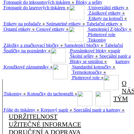
Fotopapír do inkoustových tiskáren
●
Bloky a sešity
Fotopapír do laserových tiskáren
●
Univerzální etikety
●
Zásilkové etikety
●
Etikety na kotouči
●
Etikety na pořadače
●
Snímatelné etikety
●
Tabelační etikety
●
Ostatní etikety
●
Cenové etikety
●
Samolepicí Z-bločky
●
Plotterové role
Tiskopisy
Záložky a značkovací bločky
●
Samolepicí bločky
●
Tabelační
Špalíčky na poznámky
●
Poznámkové bloky
●
papír
Školní sešity
●
Speciální papír a
Bloky se spirálou
●
kartony
Kroužkové záznamníky
●
Standardní kotoučky
●
Termokotoučky
●
Plotterové role
●
O
NÁ
Tiskopisy
●
Kotoučky do tachografů
●
TÝM
Fólie do tiskárny
●
Krepový papír
●
Speciální papír a kartony
●
UDRŽITELNOST
UŽITEČNÉ INFORMACE
DORUČENÍ A DOPRAVA