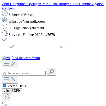
Zum Hauptinhalt springen
Zur Suche springen
Zur Hauptnavigation
springen
Schneller Versand
Günstige Versandkosten
30 Tage Rückgaberecht
Service - Hotline 0123 - 45678
Doprava zdarma od 1199 Kč bez DPH
Zabezpečené připojení SSL
Rychlé doručení
Podpora
Udržitelnost
Pracovní místa
včetně DPH
včetně DPH