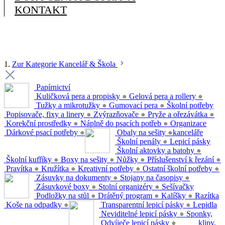
KONTAKT
1.
Zur Kategorie Kancelář & Škola
Papírnictví
Kuličková pera a propisky
●
Gelová pera a rollery
●
Tužky a mikrotužky
●
Gumovací pera
●
Školní potřeby
Popisovače, fixy a linery
●
Zvýrazňovače
●
Pryže a ořezávátka
●
Korekční prostředky
●
Náplně do psacích potřeb
●
Organizace
Dárkové psací potřeby
●
Obaly na sešity
●
kanceláře
Školní penály
●
Lepicí pásky
Školní aktovky a batohy
●
Školní kufříky
●
Boxy na sešity
●
Nůžky
●
Příslušenství k řezání
●
Pravítka
●
Kružítka
●
Kreativní potřeby
●
Ostatní školní potřeby
●
Zásuvky na dokumenty
●
Stojany na časopisy
●
Zásuvkové boxy
●
Stolní organizéry
●
Sešívačky
Podložky na stůl
●
Drátěný program
●
Kalíšky
●
Razítka
Koše na odpadky
●
Transparentní lepicí pásky
●
Lepidla
Neviditelné lepicí pásky
●
Sponky,
Odvíječe lepicí pásky
●
klipy,