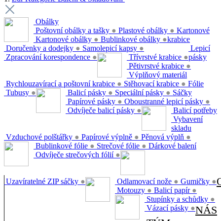
Obálky
Poštovní obálky a tašky
●
Plastové obálky
●
Kartonové
Kartonové obálky
●
Bublinkové obálky
●
krabice
Doručenky a dodejky
●
Samolepicí kapsy
●
Lepicí
Zpracování korespondence
●
Třívrstvé krabice
●
pásky
Pětivrstvé krabice
●
Výplňový materiál
Rychlouzavírací a poštovní krabice
●
Stěhovací krabice
●
Fólie
Tubusy
●
Balicí pásky
●
Speciální pásky
●
Sáčky
Papírové pásky
●
Oboustranné lepicí pásky
●
Odvíječe balicí pásky
●
Balicí potřeby
Vybavení
skladu
Vzduchové polštářky
●
Papírové výplně
●
Pěnová výplň
●
Bublinkové fólie
●
Strečové fólie
●
Dárkové balení
Odvíječe strečových fólií
●
Uzavíratelné ZIP sáčky
●
Odlamovací nože
●
Gumičky
●
Motouzy
●
Balicí papír
●
Stupínky a schůdky
●
Vázací pásky
●
NÁS