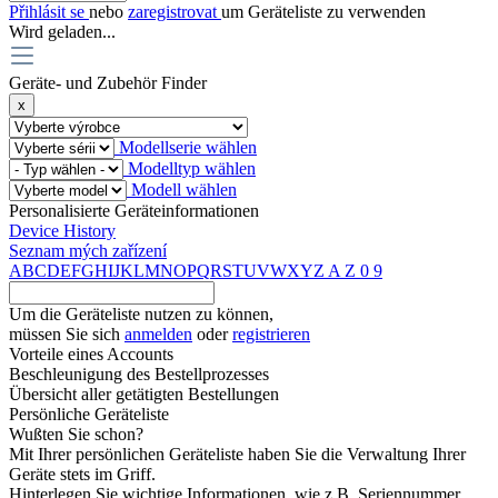
Přihlásit se
nebo
zaregistrovat
um Geräteliste zu verwenden
Wird geladen...
Geräte- und Zubehör Finder
x
Modellserie wählen
Modelltyp wählen
Modell wählen
Personalisierte Geräteinformationen
Device History
Seznam mých zařízení
A
B
C
D
E
F
G
H
I
J
K
L
M
N
O
P
Q
R
S
T
U
V
W
X
Y
Z
A
Z
0
9
Um die Geräteliste nutzen zu können,
müssen Sie sich
anmelden
oder
registrieren
Vorteile eines Accounts
Beschleunigung des Bestellprozesses
Übersicht aller getätigten Bestellungen
Persönliche Geräteliste
Wußten Sie schon?
Mit Ihrer persönlichen Geräteliste haben Sie die Verwaltung Ihrer
Geräte stets im Griff.
Hinterlegen Sie wichtige Informationen, wie z.B. Seriennummer,