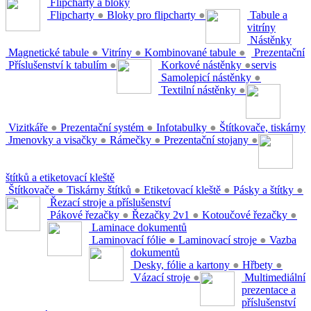
Flipcharty a bloky
Flipcharty
●
Bloky pro flipcharty
●
Tabule a
vitríny
Nástěnky
Magnetické tabule
●
Vitríny
●
Kombinované tabule
●
Prezentační
Příslušenství k tabulím
●
Korkové nástěnky
●
servis
Samolepicí nástěnky
●
Textilní nástěnky
●
Vizitkáře
●
Prezentační systém
●
Infotabulky
●
Štítkovače, tiskárny
Jmenovky a visačky
●
Rámečky
●
Prezentační stojany
●
štítků a etiketovací kleště
Štítkovače
●
Tiskárny štítků
●
Etiketovací kleště
●
Pásky a štítky
●
Řezací stroje a příslušenství
Pákové řezačky
●
Řezačky 2v1
●
Kotoučové řezačky
●
Laminace dokumentů
Laminovací fólie
●
Laminovací stroje
●
Vazba
dokumentů
Desky, fólie a kartony
●
Hřbety
●
Vázací stroje
●
Multimediální
prezentace a
příslušenství