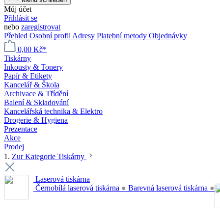
Můj účet
Přihlásit se
nebo
zaregistrovat
Přehled
Osobní profil
Adresy
Platební metody
Objednávky
0,00 Kč*
Tiskárny
Inkousty & Tonery
Papír & Etikety
Kancelář & Škola
Archivace & Třídění
Balení & Skladování
Kancelářská technika & Elektro
Drogerie & Hygiena
Prezentace
Akce
Prodej
1.
Zur Kategorie Tiskárny
Laserová tiskárna
Černobílá laserová tiskárna
●
Barevná laserová tiskárna
●