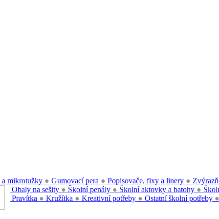
 a mikrotužky
●
Gumovací pera
●
Popisovače, fixy a linery
●
Zvýrazň
Obaly na sešity
●
Školní penály
●
Školní aktovky a batohy
●
Školn
Pravítka
●
Kružítka
●
Kreativní potřeby
●
Ostatní školní potřeby