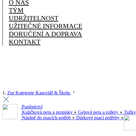
O NÁS
TÝM
UDRŽITELNOST
UŽITEČNÉ INFORMACE
DORUČENÍ A DOPRAVA
KONTAKT
1.
Zur Kategorie Kancelář & Škola
Papírnictví
Kuličková pera a propisky
●
Gelová pera a rollery
●
Tužky
Náplně do psacích potřeb
●
Dárkové psací potřeby
●