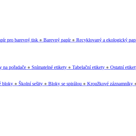
pír pro barevný tisk
●
Barevný papír
●
Recyklovaný a ekologický pap
y na pořadače
●
Snímatelné etikety
●
Tabelační etikety
●
Ostatní etike
 bloky
●
Školní sešity
●
Bloky se spirálou
●
Kroužkové záznamníky