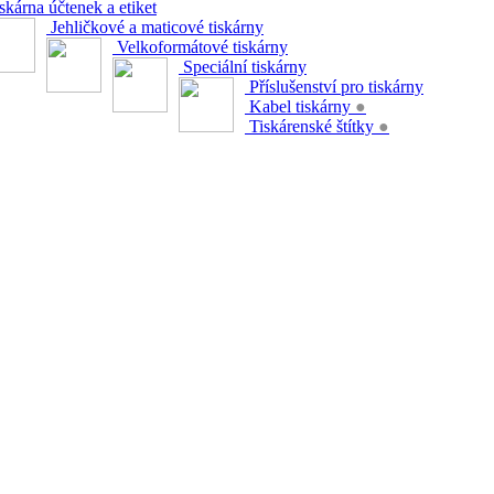
skárna účtenek a etiket
Jehličkové a maticové tiskárny
Velkoformátové tiskárny
Speciální tiskárny
Příslušenství pro tiskárny
Kabel tiskárny
●
Tiskárenské štítky
●