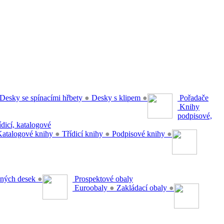
Desky se spínacími hřbety
●
Desky s klipem
●
Pořadače
Knihy
podpisové,
řídicí, katalogové
atalogové knihy
●
Třídicí knihy
●
Podpisové knihy
●
ěsných desek
●
Prospektové obaly
Euroobaly
●
Zakládací obaly
●