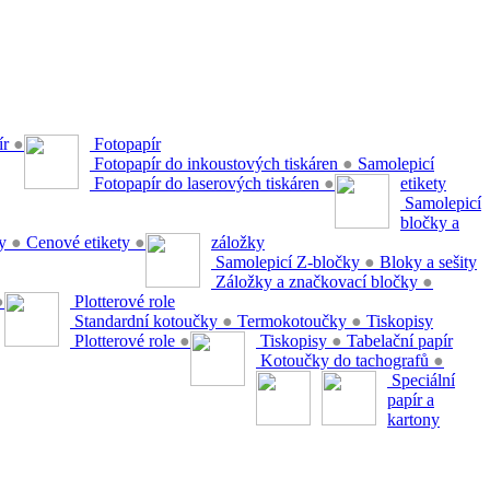
ír
●
Fotopapír
Fotopapír do inkoustových tiskáren
●
Samolepicí
Fotopapír do laserových tiskáren
●
etikety
Samolepicí
bločky a
ty
●
Cenové etikety
●
záložky
Samolepicí Z-bločky
●
Bloky a sešity
Záložky a značkovací bločky
●
●
Plotterové role
Standardní kotoučky
●
Termokotoučky
●
Tiskopisy
Plotterové role
●
Tiskopisy
●
Tabelační papír
Kotoučky do tachografů
●
Speciální
papír a
kartony