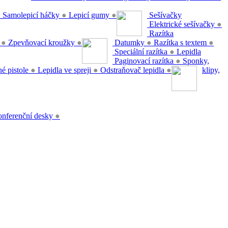
●
Samolepicí háčky
●
Lepicí gumy
●
Sešívačky
Elektrické sešívačky
●
Razítka
y
●
Zpevňovací kroužky
●
Datumky
●
Razítka s textem
●
Speciální razítka
●
Lepidla
Paginovací razítka
●
Sponky,
é pistole
●
Lepidla ve spreji
●
Odstraňovač lepidla
●
klipy,
nferenční desky
●