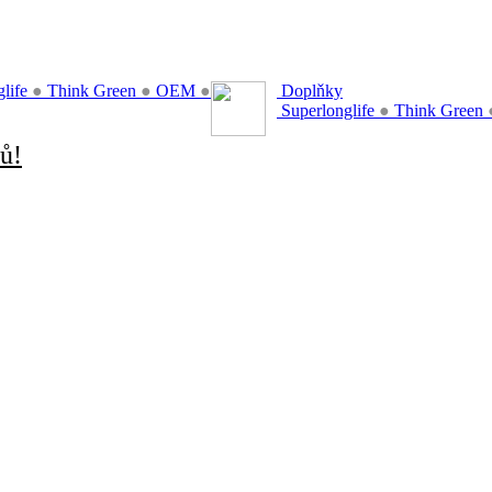
glife
●
Think Green
●
OEM
●
Doplňky
Superlonglife
●
Think Green
ů!