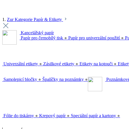
1.
Zur Kategorie Papír & Etikety
Kancelářský papír
Papír pro černobílý tisk
●
Papír pro univerzální použití
●
Pa
Univerzální etikety
●
Zásilkové etikety
●
Etikety na kotouči
●
Etiket
Samolepicí bločky
●
Špalíčky na poznámky
●
Poznámkové
Fólie do tiskárny
●
Krepový papír
●
Speciální papír a kartony
●