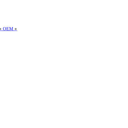
●
OEM
●