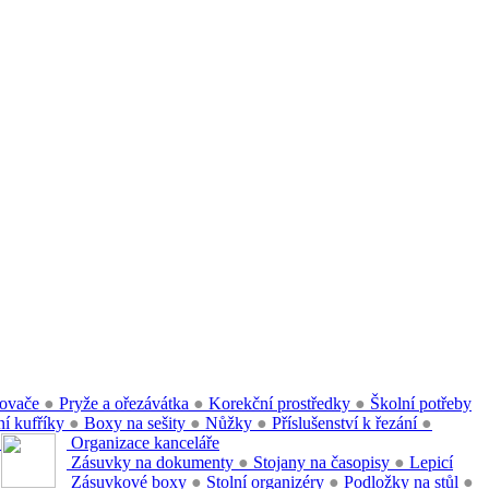
ovače
●
Pryže a ořezávátka
●
Korekční prostředky
●
Školní potřeby
í kufříky
●
Boxy na sešity
●
Nůžky
●
Příslušenství k řezání
●
●
Organizace kanceláře
Zásuvky na dokumenty
●
Stojany na časopisy
●
Lepicí
Zásuvkové boxy
●
Stolní organizéry
●
Podložky na stůl
●