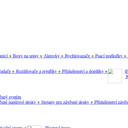
anicí
●
Boxy na spisy
●
Aktovky
●
Rychlovazače
●
Psací podložky
●
řadače
●
Rozlišovače a rejstříky
●
Příslušenství a doplňky
●
t
K
sný systém
sné papírové desky
●
Stojany pro závěsné desky
●
Příslušenství záv
ivační spony
●
Plastové boxy