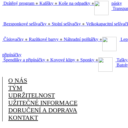
Drátěný program
●
Kalíšky
●
Koše na odpadky
●
pásky
Transpar
Bezsponkové sešívačky
●
Stolní sešívačky
●
Velkokapacitní sešíva
Číslovačky
●
Razítkové barvy
●
Náhradní polštářky
●
Lepi
připínáčky
Špendlíky a připínáčky
●
Kovové klipy
●
Sponky
●
Tašky,
Batoh
O NÁS
TÝM
UDRŽITELNOST
UŽITEČNÉ INFORMACE
DORUČENÍ A DOPRAVA
KONTAKT