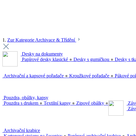
1.
Zur Kategorie Archivace & Třídění
Desky na dokumenty
Papírové desky klasické
●
Desky s gumičkou
●
Desky s tk
Archivační a kapsové pořadače
●
Kroužkové pořadače
●
Pákové po
Pouzdra, obálky, kapsy
Pouzdra s drukem
●
Textilní kapsy
●
Zipové obálky
●
Závě
Závě
Archivační krabice
Kartonové stojany na časopisy
●
Papírové archivační krabice
●
Arch