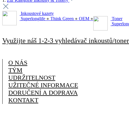
1.
Zur Kategorie Inkousty & Tonery
Inkoustové kazety
Superlonglife
●
Think Green
●
OEM
●
Toner
Superlon
Využijte náš 1-2-3 vyhledávač inkoustů/toner
O NÁS
TÝM
UDRŽITELNOST
UŽITEČNÉ INFORMACE
DORUČENÍ A DOPRAVA
KONTAKT