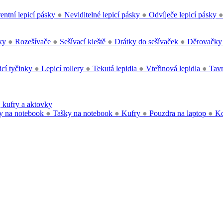
entní lepicí pásky
●
Neviditelné lepicí pásky
●
Odvíječe lepicí pásky
čky
●
Rozešívače
●
Sešívací kleště
●
Drátky do sešívaček
●
Děrovačk
cí tyčinky
●
Lepicí rollery
●
Tekutá lepidla
●
Vteřinová lepidla
●
Tavn
 kufry a aktovky
y na notebook
●
Tašky na notebook
●
Kufry
●
Pouzdra na laptop
●
Ko