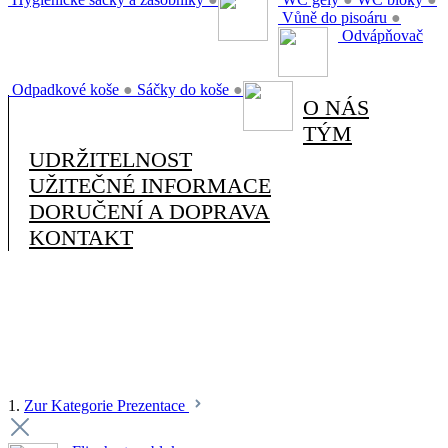
Vůně do pisoáru
●
Odvápňovač
Odpadkové koše
●
Sáčky do koše
●
O NÁS
TÝM
UDRŽITELNOST
UŽITEČNÉ INFORMACE
DORUČENÍ A DOPRAVA
KONTAKT
1.
Zur Kategorie Prezentace