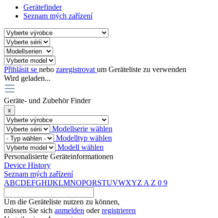
Gerätefinder
Seznam mých zařízení
Přihlásit se
nebo
zaregistrovat
um Geräteliste zu verwenden
Wird geladen...
Geräte- und Zubehör Finder
x
Modellserie wählen
Modelltyp wählen
Modell wählen
Personalisierte Geräteinformationen
Device History
Seznam mých zařízení
A
B
C
D
E
F
G
H
I
J
K
L
M
N
O
P
Q
R
S
T
U
V
W
X
Y
Z
A
Z
0
9
Um die Geräteliste nutzen zu können,
müssen Sie sich
anmelden
oder
registrieren