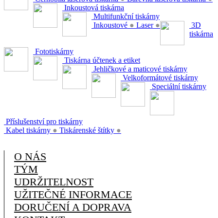
Inkoustová tiskárna
Multifunkční tiskárny
Inkoustové
●
Laser
●
3D
tiskárna
Fototiskárny
Tiskárna účtenek a etiket
Jehličkové a maticové tiskárny
Velkoformátové tiskárny
Speciální tiskárny
Příslušenství pro tiskárny
Kabel tiskárny
●
Tiskárenské štítky
●
O NÁS
TÝM
UDRŽITELNOST
UŽITEČNÉ INFORMACE
DORUČENÍ A DOPRAVA