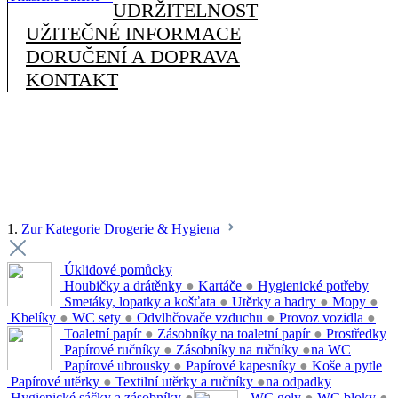
UDRŽITELNOST
UŽITEČNÉ INFORMACE
DORUČENÍ A DOPRAVA
KONTAKT
1.
Zur Kategorie Drogerie & Hygiena
Úklidové pomůcky
Houbičky a drátěnky
●
Kartáče
●
Hygienické potřeby
Smetáky, lopatky a košťata
●
Utěrky a hadry
●
Mopy
●
Kbelíky
●
WC sety
●
Odvlhčovače vzduchu
●
Provoz vozidla
●
Toaletní papír
●
Zásobníky na toaletní papír
●
Prostředky
Papírové ručníky
●
Zásobníky na ručníky
●
na WC
Papírové ubrousky
●
Papírové kapesníky
●
Koše a pytle
Papírové utěrky
●
Textilní utěrky a ručníky
●
na odpadky
Hygienické sáčky a zásobníky
●
WC gely
●
WC bloky
●