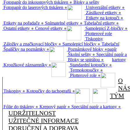
Fotopapír do inkoustových tiskáren
●
Bloky a sešity
Fotopapír do laserových tiskáren
●
Univerzální etikety
●
Zásilkové etikety
●
Etikety na kotouči
●
Etikety na pořadače
●
Snímatelné etikety
●
Tabelační etikety
●
Ostatní etikety
●
Cenové etikety
●
Samolepicí Z-bločky
●
Plotterové role
Tiskopisy
Záložky a značkovací bločky
●
Samolepicí bločky
●
Tabelační
Špalíčky na poznámky
●
Poznámkové bloky
●
papír
Školní sešity
●
Speciální papír a
Bloky se spirálou
●
kartony
Kroužkové záznamníky
●
Standardní kotoučky
●
Termokotoučky
●
Plotterové role
●
O
NÁ
Tiskopisy
●
Kotoučky do tachografů
●
TÝM
Fólie do tiskárny
●
Krepový papír
●
Speciální papír a kartony
●
UDRŽITELNOST
UŽITEČNÉ INFORMACE
DORUČENÍ A DOPRAVA