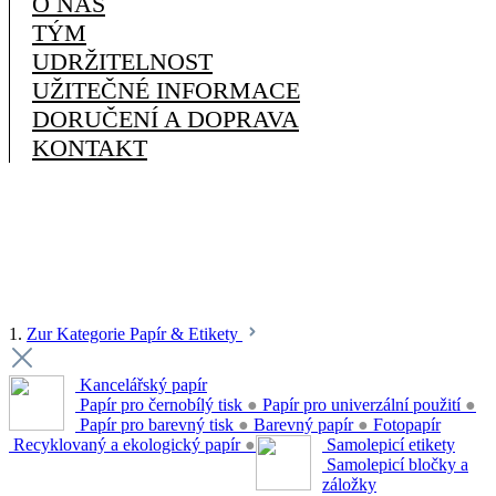
O NÁS
TÝM
UDRŽITELNOST
UŽITEČNÉ INFORMACE
DORUČENÍ A DOPRAVA
KONTAKT
1.
Zur Kategorie Papír & Etikety
Kancelářský papír
Papír pro černobílý tisk
●
Papír pro univerzální použití
●
Papír pro barevný tisk
●
Barevný papír
●
Fotopapír
Recyklovaný a ekologický papír
●
Samolepicí etikety
Samolepicí bločky a
záložky