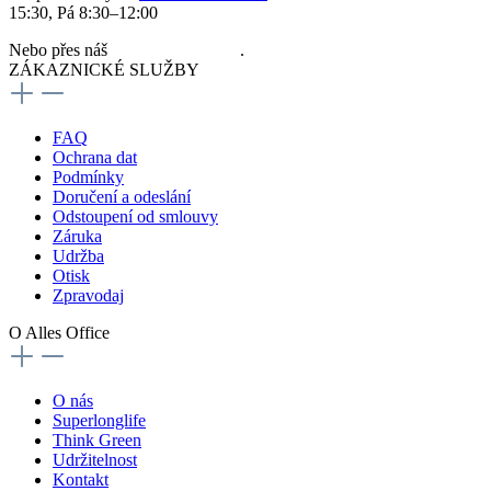
15:30, Pá 8:30–12:00
Nebo přes náš
kontaktní formulář
.
ZÁKAZNICKÉ SLUŽBY
FAQ
Ochrana dat
Podmínky
Doručení a odeslání
Odstoupení od smlouvy
Záruka
Udržba
Otisk
Zpravodaj
O Alles Office
O nás
Superlonglife
Think Green
Udržitelnost
Kontakt