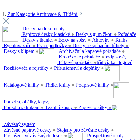
1.
Zur Kategorie Archivace & Třídění
Desky na dokumenty
Papírové desky klasické
●
Desky s gumičkou
●
Pořadače
Desky s tkanicí
●
Boxy na spisy
●
Aktovky
●
Knihy
Rychlovazače
●
Psací podložky
●
Desky se spínacími hřbety
●
Desky s klipem
●
Archivační a kapsové pořadače
●
Kroužkové pořadače
●
podpisové,
Pákové pořadače
●
třídicí, katalogové
Rozlišovače a rejstříky
●
Příslušenství a doplňky
●
Katalogové knihy
●
Třídicí knihy
●
Podpisové knihy
●
Pouzdra, obálky, kapsy
Pouzdra s drukem
●
Textilní kapsy
●
Zipové obálky
●
Závěsný systém
Závěsné papírové desky
●
Stojany pro závěsné desky
●
Příslušenství závěsných desek
●
Prospektové obaly