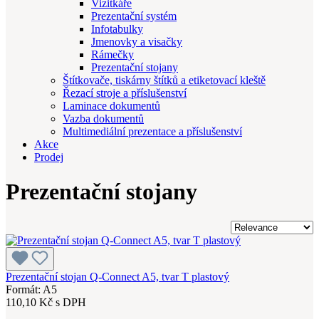
Vizitkáře
Prezentační systém
Infotabulky
Jmenovky a visačky
Rámečky
Prezentační stojany
Štítkovače, tiskárny štítků a etiketovací kleště
Řezací stroje a příslušenství
Laminace dokumentů
Vazba dokumentů
Multimediální prezentace a příslušenství
Akce
Prodej
Prezentační stojany
Prezentační stojan Q-Connect A5, tvar T plastový
Formát: A5
110,10 Kč s DPH