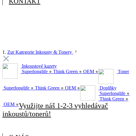
KONTAKT
1.
Zur Kategorie Inkousty & Tonery
Inkoustové kazety
Superlonglife
●
Think Green
●
OEM
●
Toner
Superlonglife
●
Think Green
●
OEM
●
Doplňky
Superlonglife
●
Think Green
●
OEM
●
Využijte náš 1-2-3 vyhledávač
inkoustů/tonerů!