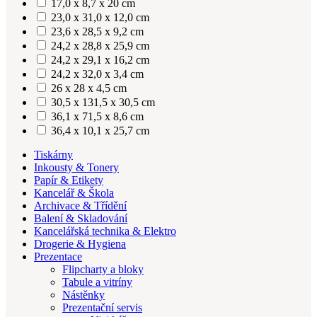
17,0 x 8,7 x 20 cm
23,0 x 31,0 x 12,0 cm
23,6 x 28,5 x 9,2 cm
24,2 x 28,8 x 25,9 cm
24,2 x 29,1 x 16,2 cm
24,2 x 32,0 x 3,4 cm
26 x 28 x 4,5 cm
30,5 x 131,5 x 30,5 cm
36,1 x 71,5 x 8,6 cm
36,4 x 10,1 x 25,7 cm
Tiskárny
Inkousty & Tonery
Papír & Etikety
Kancelář & Škola
Archivace & Třídění
Balení & Skladování
Kancelářská technika & Elektro
Drogerie & Hygiena
Prezentace
Flipcharty a bloky
Tabule a vitríny
Nástěnky
Prezentační servis