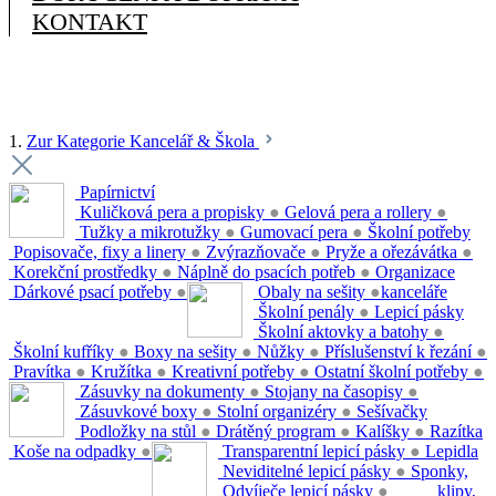
KONTAKT
1.
Zur Kategorie Kancelář & Škola
Papírnictví
Kuličková pera a propisky
●
Gelová pera a rollery
●
Tužky a mikrotužky
●
Gumovací pera
●
Školní potřeby
Popisovače, fixy a linery
●
Zvýrazňovače
●
Pryže a ořezávátka
●
Korekční prostředky
●
Náplně do psacích potřeb
●
Organizace
Dárkové psací potřeby
●
Obaly na sešity
●
kanceláře
Školní penály
●
Lepicí pásky
Školní aktovky a batohy
●
Školní kufříky
●
Boxy na sešity
●
Nůžky
●
Příslušenství k řezání
●
Pravítka
●
Kružítka
●
Kreativní potřeby
●
Ostatní školní potřeby
●
Zásuvky na dokumenty
●
Stojany na časopisy
●
Zásuvkové boxy
●
Stolní organizéry
●
Sešívačky
Podložky na stůl
●
Drátěný program
●
Kalíšky
●
Razítka
Koše na odpadky
●
Transparentní lepicí pásky
●
Lepidla
Neviditelné lepicí pásky
●
Sponky,
Odvíječe lepicí pásky
●
klipy,