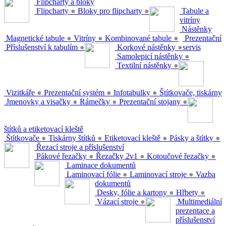
Flipcharty a bloky
Flipcharty
●
Bloky pro flipcharty
●
Tabule a
vitríny
Nástěnky
Magnetické tabule
●
Vitríny
●
Kombinované tabule
●
Prezentační
Příslušenství k tabulím
●
Korkové nástěnky
●
servis
Samolepicí nástěnky
●
Textilní nástěnky
●
Vizitkáře
●
Prezentační systém
●
Infotabulky
●
Štítkovače, tiskárny
Jmenovky a visačky
●
Rámečky
●
Prezentační stojany
●
štítků a etiketovací kleště
Štítkovače
●
Tiskárny štítků
●
Etiketovací kleště
●
Pásky a štítky
●
Řezací stroje a příslušenství
Pákové řezačky
●
Řezačky 2v1
●
Kotoučové řezačky
●
Laminace dokumentů
Laminovací fólie
●
Laminovací stroje
●
Vazba
dokumentů
Desky, fólie a kartony
●
Hřbety
●
Vázací stroje
●
Multimediální
prezentace a
příslušenství