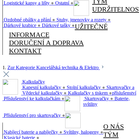
TÝM
Logistické kapsy a lišty
●
Ostatní
●
UDRŽITELNOS
Ozdobné obálky a přání
●
Stuhy, jmenovky a rozety
●
Dárkové krabice
●
Dárkové tašky
●
UŽITEČNÉ
INFORMACE
DORUČENÍ A DOPRAVA
KONTAKT
1.
Zur Kategorie Kancelářská technika & Elektro
Kalkulačky
Kapesní kalkulačky
●
Stolní kalkulačky
●
Skartovačky a
Vědecké kalkulačky
●
Kalkulačky s tiskem
●
příslušenství
Příslušenství ke kalkulačkám
●
Skartovačky
●
Baterie,
svítilny
Příslušenství pro skartovačky
●
O NÁS
Nabíjecí baterie a nabíječky
●
Svítilny, halogeny
●
TÝM
Klasické baterie
●