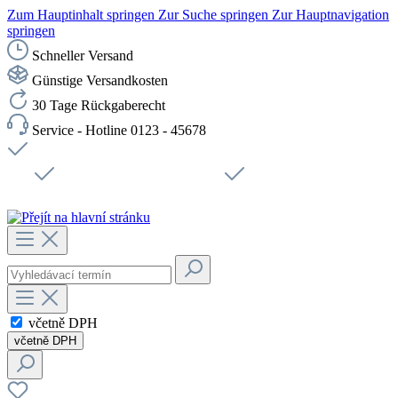
Zum Hauptinhalt springen
Zur Suche springen
Zur Hauptnavigation
springen
Schneller Versand
Günstige Versandkosten
30 Tage Rückgaberecht
Service - Hotline 0123 - 45678
Doprava zdarma od 1199 Kč bez DPH
Zabezpečené připojení SSL
Rychlé doručení
Podpora
Udržitelnost
Pracovní místa
včetně DPH
včetně DPH