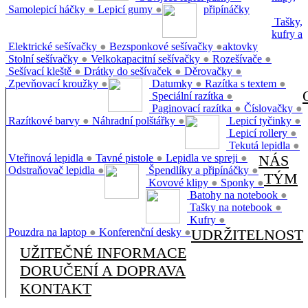
Samolepicí háčky
●
Lepicí gumy
●
připínáčky
Tašky,
kufry a
Elektrické sešívačky
●
Bezsponkové sešívačky
●
aktovky
Stolní sešívačky
●
Velkokapacitní sešívačky
●
Rozešívače
●
Sešívací kleště
●
Drátky do sešívaček
●
Děrovačky
●
Zpevňovací kroužky
●
Datumky
●
Razítka s textem
●
Speciální razítka
●
Paginovací razítka
●
Číslovačky
●
Razítkové barvy
●
Náhradní polštářky
●
Lepicí tyčinky
●
Lepicí rollery
●
Tekutá lepidla
●
Vteřinová lepidla
●
Tavné pistole
●
Lepidla ve spreji
●
NÁS
Odstraňovač lepidla
●
Špendlíky a připínáčky
●
TÝM
Kovové klipy
●
Sponky
●
Batohy na notebook
●
Tašky na notebook
●
Kufry
●
Pouzdra na laptop
●
Konferenční desky
●
UDRŽITELNOST
UŽITEČNÉ INFORMACE
DORUČENÍ A DOPRAVA
KONTAKT