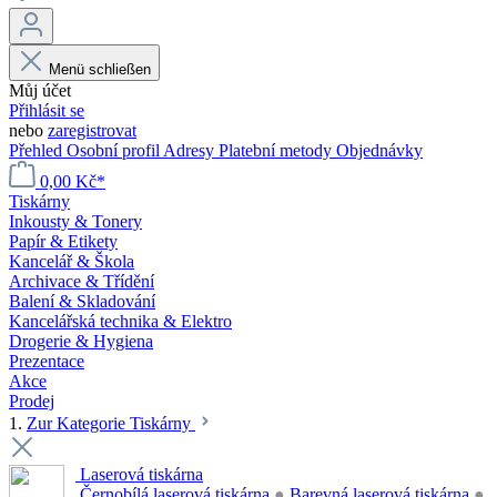
Menü schließen
Můj účet
Přihlásit se
nebo
zaregistrovat
Přehled
Osobní profil
Adresy
Platební metody
Objednávky
0,00 Kč*
Tiskárny
Inkousty & Tonery
Papír & Etikety
Kancelář & Škola
Archivace & Třídění
Balení & Skladování
Kancelářská technika & Elektro
Drogerie & Hygiena
Prezentace
Akce
Prodej
1.
Zur Kategorie Tiskárny
Laserová tiskárna
Černobílá laserová tiskárna
●
Barevná laserová tiskárna
●