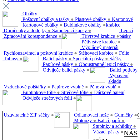
Obálky
Poštovní obálky a tašky
●
Plastové obálky
●
Kartonové
Kartonové obálky
●
Bublinkové obálky
●
krabice
Doručenky a dodejky
●
Samolepicí kapsy
●
Lepicí
Zpracování korespondence
●
Třívrstvé krabice
●
pásky
Pětivrstvé krabice
●
Výplňový materiál
Rychlouzavírací a poštovní krabice
●
Stěhovací krabice
●
Fólie
Tubusy
●
Balicí pásky
●
Speciální pásky
●
Sáčky
Papírové pásky
●
Oboustranné lepicí pásky
●
Odvíječe balicí pásky
●
Balicí potřeby
Vybavení
skladu
Vzduchové polštářky
●
Papírové výplně
●
Pěnová výplň
●
Bublinkové fólie
●
Strečové fólie
●
Dárkové balení
Odvíječe strečových fólií
●
Uzavíratelné ZIP sáčky
●
Odlamovací nože
●
Gumičky
●
Motouzy
●
Balicí papír
●
Stupínky a schůdky
●
Vázací pásky
●
NÁS