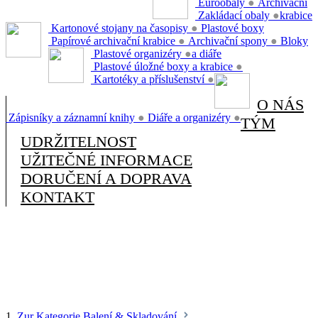
Euroobaly
●
Archivační
Zakládací obaly
●
krabice
Kartonové stojany na časopisy
●
Plastové boxy
Papírové archivační krabice
●
Archivační spony
●
Bloky
Plastové organizéry
●
a diáře
Plastové úložné boxy a krabice
●
Kartotéky a příslušenství
●
O NÁS
Zápisníky a záznamní knihy
●
Diáře a organizéry
●
TÝM
UDRŽITELNOST
UŽITEČNÉ INFORMACE
DORUČENÍ A DOPRAVA
KONTAKT
1.
Zur Kategorie Balení & Skladování