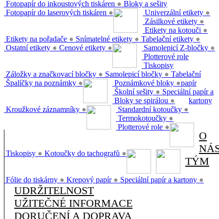
Fotopapír do inkoustových tiskáren
●
Bloky a sešity
Fotopapír do laserových tiskáren
●
Univerzální etikety
●
Zásilkové etikety
●
Etikety na kotouči
●
Etikety na pořadače
●
Snímatelné etikety
●
Tabelační etikety
●
Ostatní etikety
●
Cenové etikety
●
Samolepicí Z-bločky
●
Plotterové role
Tiskopisy
Záložky a značkovací bločky
●
Samolepicí bločky
●
Tabelační
Špalíčky na poznámky
●
Poznámkové bloky
●
papír
Školní sešity
●
Speciální papír a
Bloky se spirálou
●
kartony
Kroužkové záznamníky
●
Standardní kotoučky
●
Termokotoučky
●
Plotterové role
●
O
NÁ
Tiskopisy
●
Kotoučky do tachografů
●
TÝM
Fólie do tiskárny
●
Krepový papír
●
Speciální papír a kartony
●
UDRŽITELNOST
UŽITEČNÉ INFORMACE
DORUČENÍ A DOPRAVA