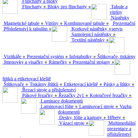
Flipcharty a bloky
Flipcharty
●
Bloky pro flipcharty
●
Tabule a
vitríny
Nástěnky
Magnetické tabule
●
Vitríny
●
Kombinované tabule
●
Prezentační
Příslušenství k tabulím
●
Korkové nástěnky
●
servis
Samolepicí nástěnky
●
Textilní nástěnky
●
Vizitkáře
●
Prezentační systém
●
Infotabulky
●
Štítkovače, tiskárny
Jmenovky a visačky
●
Rámečky
●
Prezentační stojany
●
štítků a etiketovací kleště
Štítkovače
●
Tiskárny štítků
●
Etiketovací kleště
●
Pásky a štítky
●
Řezací stroje a příslušenství
Pákové řezačky
●
Řezačky 2v1
●
Kotoučové řezačky
●
Laminace dokumentů
Laminovací fólie
●
Laminovací stroje
●
Vazba
dokumentů
Desky, fólie a kartony
●
Hřbety
●
Vázací stroje
●
Multimediální
prezentace a
příslušenství