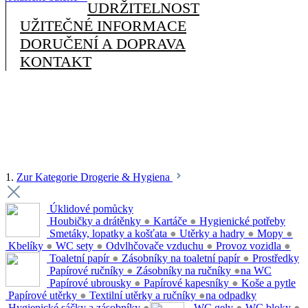
UDRŽITELNOST
UŽITEČNÉ INFORMACE
DORUČENÍ A DOPRAVA
KONTAKT
1.
Zur Kategorie Drogerie & Hygiena
Úklidové pomůcky
Houbičky a drátěnky
●
Kartáče
●
Hygienické potřeby
Smetáky, lopatky a košťata
●
Utěrky a hadry
●
Mopy
●
Kbelíky
●
WC sety
●
Odvlhčovače vzduchu
●
Provoz vozidla
●
Toaletní papír
●
Zásobníky na toaletní papír
●
Prostředky
Papírové ručníky
●
Zásobníky na ručníky
●
na WC
Papírové ubrousky
●
Papírové kapesníky
●
Koše a pytle
Papírové utěrky
●
Textilní utěrky a ručníky
●
na odpadky
Hygienické sáčky a zásobníky
●
WC gely
●
WC bloky
●