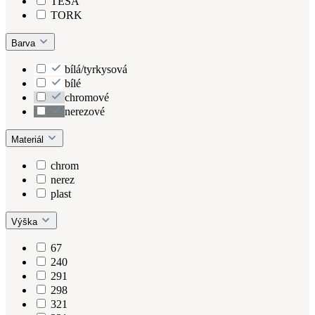
TESA
TORK
Barva
bílá/tyrkysová
bílé
chromové
nerezové
Materiál
chrom
nerez
plast
Výška
67
240
291
298
321