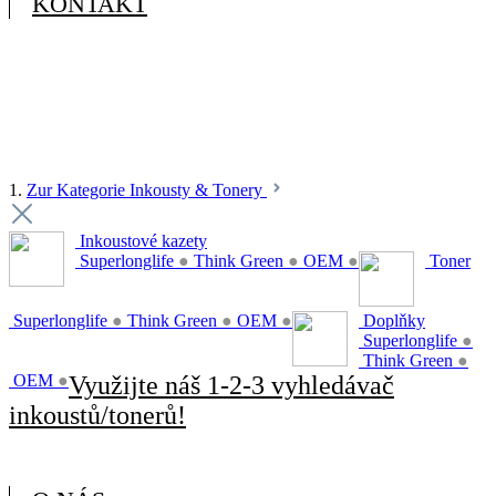
KONTAKT
1.
Zur Kategorie Inkousty & Tonery
Inkoustové kazety
Superlonglife
●
Think Green
●
OEM
●
Toner
Superlonglife
●
Think Green
●
OEM
●
Doplňky
Superlonglife
●
Think Green
●
OEM
●
Využijte náš 1-2-3 vyhledávač
inkoustů/tonerů!