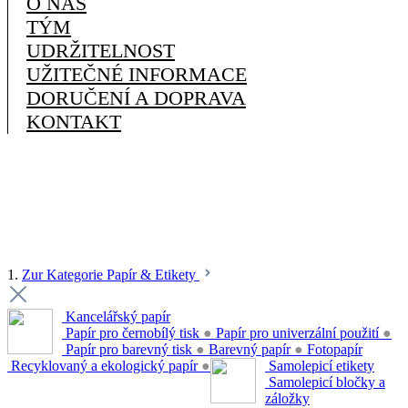
O NÁS
TÝM
UDRŽITELNOST
UŽITEČNÉ INFORMACE
DORUČENÍ A DOPRAVA
KONTAKT
1.
Zur Kategorie Papír & Etikety
Kancelářský papír
Papír pro černobílý tisk
●
Papír pro univerzální použití
●
Papír pro barevný tisk
●
Barevný papír
●
Fotopapír
Recyklovaný a ekologický papír
●
Samolepicí etikety
Samolepicí bločky a
záložky