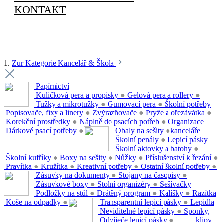
KONTAKT
1.
Zur Kategorie Kancelář & Škola
Papírnictví
Kuličková pera a propisky
●
Gelová pera a rollery
●
Tužky a mikrotužky
●
Gumovací pera
●
Školní potřeby
Popisovače, fixy a linery
●
Zvýrazňovače
●
Pryže a ořezávátka
●
Korekční prostředky
●
Náplně do psacích potřeb
●
Organizace
Dárkové psací potřeby
●
Obaly na sešity
●
kanceláře
Školní penály
●
Lepicí pásky
Školní aktovky a batohy
●
Školní kufříky
●
Boxy na sešity
●
Nůžky
●
Příslušenství k řezání
●
Pravítka
●
Kružítka
●
Kreativní potřeby
●
Ostatní školní potřeby
●
Zásuvky na dokumenty
●
Stojany na časopisy
●
Zásuvkové boxy
●
Stolní organizéry
●
Sešívačky
Podložky na stůl
●
Drátěný program
●
Kalíšky
●
Razítka
Koše na odpadky
●
Transparentní lepicí pásky
●
Lepidla
Neviditelné lepicí pásky
●
Sponky,
Odvíječe lepicí pásky
●
klipy,