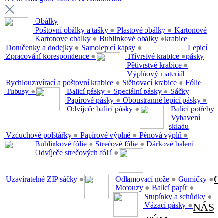
Obálky
Poštovní obálky a tašky
●
Plastové obálky
●
Kartonové
Kartonové obálky
●
Bublinkové obálky
●
krabice
Doručenky a dodejky
●
Samolepicí kapsy
●
Lepicí
Zpracování korespondence
●
Třívrstvé krabice
●
pásky
Pětivrstvé krabice
●
Výplňový materiál
Rychlouzavírací a poštovní krabice
●
Stěhovací krabice
●
Fólie
Tubusy
●
Balicí pásky
●
Speciální pásky
●
Sáčky
Papírové pásky
●
Oboustranné lepicí pásky
●
Odvíječe balicí pásky
●
Balicí potřeby
Vybavení
skladu
Vzduchové polštářky
●
Papírové výplně
●
Pěnová výplň
●
Bublinkové fólie
●
Strečové fólie
●
Dárkové balení
Odvíječe strečových fólií
●
Uzavíratelné ZIP sáčky
●
Odlamovací nože
●
Gumičky
●
Motouzy
●
Balicí papír
●
Stupínky a schůdky
●
Vázací pásky
●
NÁS