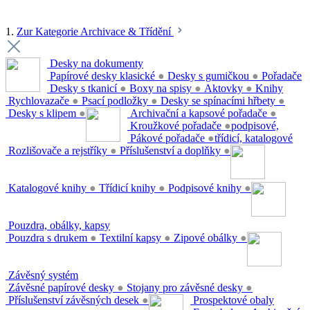
1.
Zur Kategorie Archivace & Třídění
Desky na dokumenty
Papírové desky klasické
●
Desky s gumičkou
●
Pořadače
Desky s tkanicí
●
Boxy na spisy
●
Aktovky
●
Knihy
Rychlovazače
●
Psací podložky
●
Desky se spínacími hřbety
●
Desky s klipem
●
Archivační a kapsové pořadače
●
Kroužkové pořadače
●
podpisové,
Pákové pořadače
●
třídicí, katalogové
Rozlišovače a rejstříky
●
Příslušenství a doplňky
●
Katalogové knihy
●
Třídicí knihy
●
Podpisové knihy
●
Pouzdra, obálky, kapsy
Pouzdra s drukem
●
Textilní kapsy
●
Zipové obálky
●
Závěsný systém
Závěsné papírové desky
●
Stojany pro závěsné desky
●
Příslušenství závěsných desek
●
Prospektové obaly