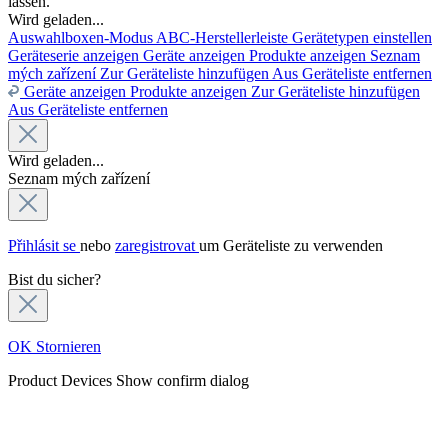
lassen.
Wird geladen...
Auswahlboxen-Modus
ABC-Herstellerleiste
Gerätetypen einstellen
Geräteserie anzeigen
Geräte anzeigen
Produkte anzeigen
Seznam
mých zařízení
Zur Geräteliste hinzufügen
Aus Geräteliste entfernen
Geräte anzeigen
Produkte anzeigen
Zur Geräteliste hinzufügen
Aus Geräteliste entfernen
Wird geladen...
Seznam mých zařízení
Přihlásit se
nebo
zaregistrovat
um Geräteliste zu verwenden
Bist du sicher?
OK
Stornieren
Product Devices
Show confirm dialog