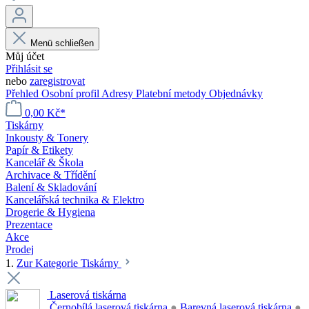
Menü schließen
Můj účet
Přihlásit se
nebo
zaregistrovat
Přehled
Osobní profil
Adresy
Platební metody
Objednávky
0,00 Kč*
Tiskárny
Inkousty & Tonery
Papír & Etikety
Kancelář & Škola
Archivace & Třídění
Balení & Skladování
Kancelářská technika & Elektro
Drogerie & Hygiena
Prezentace
Akce
Prodej
1.
Zur Kategorie Tiskárny
Laserová tiskárna
Černobílá laserová tiskárna
●
Barevná laserová tiskárna
●