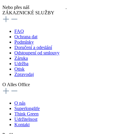
Nebo přes náš
kontaktní formulář
.
ZÁKAZNICKÉ SLUŽBY
FAQ
Ochrana dat
Podmínky
Doručení a odeslání
Odstoupení od smlouvy
Záruka
Udržba
Otisk
Zpravodaj
O Alles Office
O nás
Superlonglife
Think Green
Udržitelnost
Kontakt