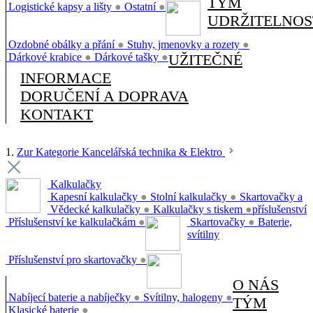
TÝM
Logistické kapsy a lišty
●
Ostatní
●
UDRŽITELNOS
Ozdobné obálky a přání
●
Stuhy, jmenovky a rozety
●
Dárkové krabice
●
Dárkové tašky
●
UŽITEČNÉ
INFORMACE
DORUČENÍ A DOPRAVA
KONTAKT
1.
Zur Kategorie Kancelářská technika & Elektro
Kalkulačky
Kapesní kalkulačky
●
Stolní kalkulačky
●
Skartovačky a
Vědecké kalkulačky
●
Kalkulačky s tiskem
●
příslušenství
Příslušenství ke kalkulačkám
●
Skartovačky
●
Baterie,
svítilny
Příslušenství pro skartovačky
●
O NÁS
Nabíjecí baterie a nabíječky
●
Svítilny, halogeny
●
TÝM
Klasické baterie
●