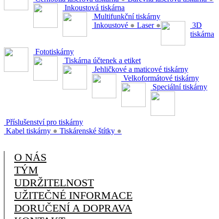
Inkoustová tiskárna
Multifunkční tiskárny
Inkoustové
●
Laser
●
3D
tiskárna
Fototiskárny
Tiskárna účtenek a etiket
Jehličkové a maticové tiskárny
Velkoformátové tiskárny
Speciální tiskárny
Příslušenství pro tiskárny
Kabel tiskárny
●
Tiskárenské štítky
●
O NÁS
TÝM
UDRŽITELNOST
UŽITEČNÉ INFORMACE
DORUČENÍ A DOPRAVA