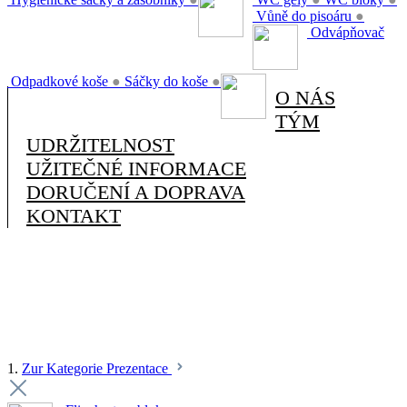
Vůně do pisoáru
●
Odvápňovač
Odpadkové koše
●
Sáčky do koše
●
O NÁS
TÝM
UDRŽITELNOST
UŽITEČNÉ INFORMACE
DORUČENÍ A DOPRAVA
KONTAKT
1.
Zur Kategorie Prezentace