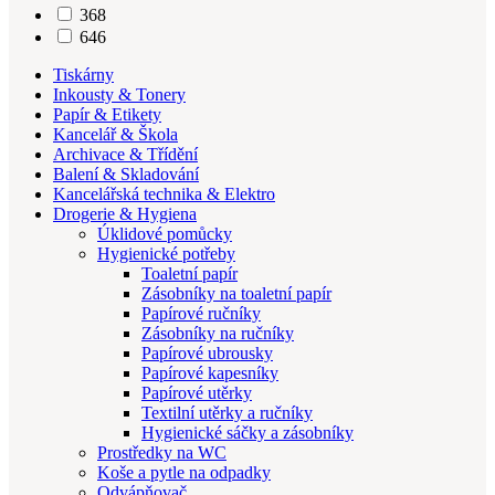
368
646
Tiskárny
Inkousty & Tonery
Papír & Etikety
Kancelář & Škola
Archivace & Třídění
Balení & Skladování
Kancelářská technika & Elektro
Drogerie & Hygiena
Úklidové pomůcky
Hygienické potřeby
Toaletní papír
Zásobníky na toaletní papír
Papírové ručníky
Zásobníky na ručníky
Papírové ubrousky
Papírové kapesníky
Papírové utěrky
Textilní utěrky a ručníky
Hygienické sáčky a zásobníky
Prostředky na WC
Koše a pytle na odpadky
Odvápňovač