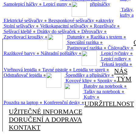
Samolepicí háčky
●
Lepicí gumy
●
připínáčky
Tašky,
kufry a
Elektrické sešívačky
●
Bezsponkové sešívačky
●
aktovky
Stolní sešívačky
●
Velkokapacitní sešívačky
●
Rozešívače
●
Sešívací kleště
●
Drátky do sešívaček
●
Děrovačky
●
Zpevňovací kroužky
●
Datumky
●
Razítka s textem
●
Speciální razítka
●
Paginovací razítka
●
Číslovačky
●
Razítkové barvy
●
Náhradní polštářky
●
Lepicí tyčinky
●
Lepicí rollery
●
Tekutá lepidla
●
Vteřinová lepidla
●
Tavné pistole
●
Lepidla ve spreji
●
NÁS
Odstraňovač lepidla
●
Špendlíky a připínáčky
●
TÝM
Kovové klipy
●
Sponky
●
Batohy na notebook
●
Tašky na notebook
●
Kufry
●
Pouzdra na laptop
●
Konferenční desky
●
UDRŽITELNOST
UŽITEČNÉ INFORMACE
DORUČENÍ A DOPRAVA
KONTAKT