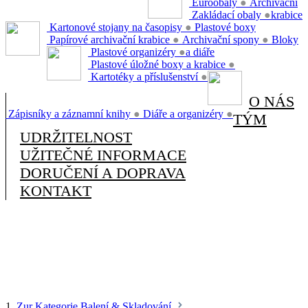
Euroobaly
●
Archivační
Zakládací obaly
●
krabice
Kartonové stojany na časopisy
●
Plastové boxy
Papírové archivační krabice
●
Archivační spony
●
Bloky
Plastové organizéry
●
a diáře
Plastové úložné boxy a krabice
●
Kartotéky a příslušenství
●
O NÁS
Zápisníky a záznamní knihy
●
Diáře a organizéry
●
TÝM
UDRŽITELNOST
UŽITEČNÉ INFORMACE
DORUČENÍ A DOPRAVA
KONTAKT
1.
Zur Kategorie Balení & Skladování