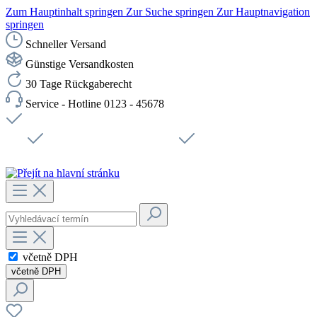
Zum Hauptinhalt springen
Zur Suche springen
Zur Hauptnavigation
springen
Schneller Versand
Günstige Versandkosten
30 Tage Rückgaberecht
Service - Hotline 0123 - 45678
Doprava zdarma od 1199 Kč bez DPH
Zabezpečené připojení SSL
Rychlé doručení
Podpora
Udržitelnost
Pracovní místa
včetně DPH
včetně DPH