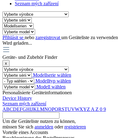
Seznam mých zařízení
Přihlásit se
nebo
zaregistrovat
um Geräteliste zu verwenden
Wird geladen...
Geräte- und Zubehör Finder
x
Modellserie wählen
Modelltyp wählen
Modell wählen
Personalisierte Geräteinformationen
Device History
Seznam mých zařízení
A
B
C
D
E
F
G
H
I
J
K
L
M
N
O
P
Q
R
S
T
U
V
W
X
Y
Z
A
Z
0
9
Um die Geräteliste nutzen zu können,
müssen Sie sich
anmelden
oder
registrieren
Vorteile eines Accounts
Beschleunigung des Bestellprozesses