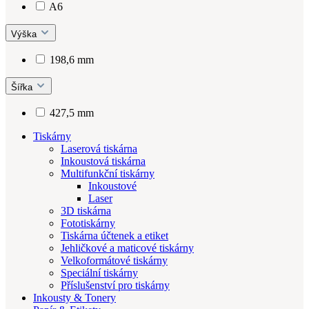
A6
Výška
198,6 mm
Šířka
427,5 mm
Tiskárny
Laserová tiskárna
Inkoustová tiskárna
Multifunkční tiskárny
Inkoustové
Laser
3D tiskárna
Fototiskárny
Tiskárna účtenek a etiket
Jehličkové a maticové tiskárny
Velkoformátové tiskárny
Speciální tiskárny
Příslušenství pro tiskárny
Inkousty & Tonery