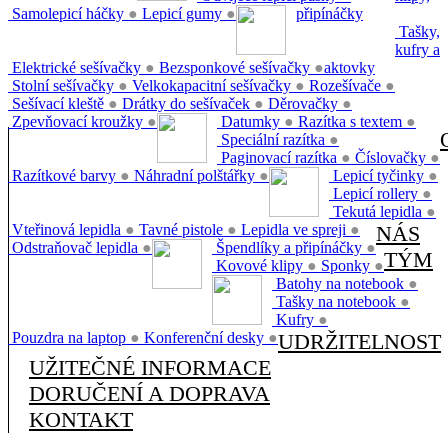
Samolepicí háčky
●
Lepicí gumy
●
připínáčky
Tašky,
kufry a
Elektrické sešívačky
●
Bezsponkové sešívačky
●
aktovky
Stolní sešívačky
●
Velkokapacitní sešívačky
●
Rozešívače
●
Sešívací kleště
●
Drátky do sešívaček
●
Děrovačky
●
Zpevňovací kroužky
●
Datumky
●
Razítka s textem
●
Speciální razítka
●
Paginovací razítka
●
Číslovačky
●
Razítkové barvy
●
Náhradní polštářky
●
Lepicí tyčinky
●
Lepicí rollery
●
Tekutá lepidla
●
Vteřinová lepidla
●
Tavné pistole
●
Lepidla ve spreji
●
NÁS
Odstraňovač lepidla
●
Špendlíky a připínáčky
●
TÝM
Kovové klipy
●
Sponky
●
Batohy na notebook
●
Tašky na notebook
●
Kufry
●
Pouzdra na laptop
●
Konferenční desky
●
UDRŽITELNOST
UŽITEČNÉ INFORMACE
DORUČENÍ A DOPRAVA
KONTAKT