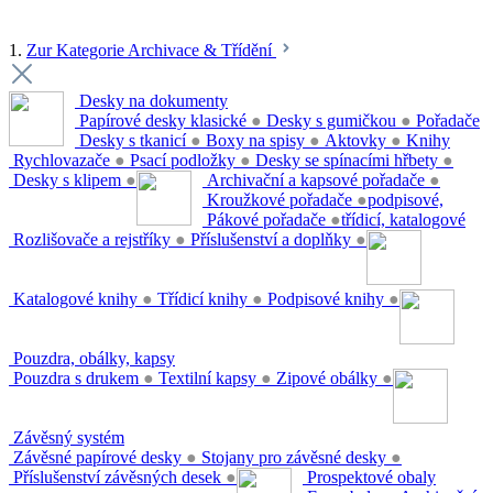
1.
Zur Kategorie Archivace & Třídění
Desky na dokumenty
Papírové desky klasické
●
Desky s gumičkou
●
Pořadače
Desky s tkanicí
●
Boxy na spisy
●
Aktovky
●
Knihy
Rychlovazače
●
Psací podložky
●
Desky se spínacími hřbety
●
Desky s klipem
●
Archivační a kapsové pořadače
●
Kroužkové pořadače
●
podpisové,
Pákové pořadače
●
třídicí, katalogové
Rozlišovače a rejstříky
●
Příslušenství a doplňky
●
Katalogové knihy
●
Třídicí knihy
●
Podpisové knihy
●
Pouzdra, obálky, kapsy
Pouzdra s drukem
●
Textilní kapsy
●
Zipové obálky
●
Závěsný systém
Závěsné papírové desky
●
Stojany pro závěsné desky
●
Příslušenství závěsných desek
●
Prospektové obaly