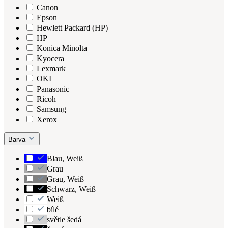
Canon
Epson
Hewlett Packard (HP)
HP
Konica Minolta
Kyocera
Lexmark
OKI
Panasonic
Ricoh
Samsung
Xerox
Barva
Blau, Weiß
Grau
Grau, Weiß
Schwarz, Weiß
Weiß
bílé
světle šedá