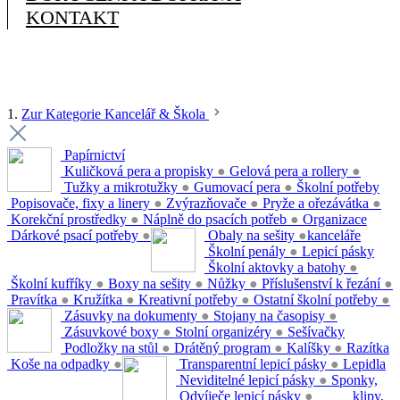
KONTAKT
1.
Zur Kategorie Kancelář & Škola
Papírnictví
Kuličková pera a propisky
●
Gelová pera a rollery
●
Tužky a mikrotužky
●
Gumovací pera
●
Školní potřeby
Popisovače, fixy a linery
●
Zvýrazňovače
●
Pryže a ořezávátka
●
Korekční prostředky
●
Náplně do psacích potřeb
●
Organizace
Dárkové psací potřeby
●
Obaly na sešity
●
kanceláře
Školní penály
●
Lepicí pásky
Školní aktovky a batohy
●
Školní kufříky
●
Boxy na sešity
●
Nůžky
●
Příslušenství k řezání
●
Pravítka
●
Kružítka
●
Kreativní potřeby
●
Ostatní školní potřeby
●
Zásuvky na dokumenty
●
Stojany na časopisy
●
Zásuvkové boxy
●
Stolní organizéry
●
Sešívačky
Podložky na stůl
●
Drátěný program
●
Kalíšky
●
Razítka
Koše na odpadky
●
Transparentní lepicí pásky
●
Lepidla
Neviditelné lepicí pásky
●
Sponky,
Odvíječe lepicí pásky
●
klipy,