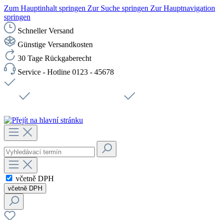
Zum Hauptinhalt springen
Zur Suche springen
Zur Hauptnavigation
springen
Schneller Versand
Günstige Versandkosten
30 Tage Rückgaberecht
Service - Hotline 0123 - 45678
Doprava zdarma od 1199 Kč bez DPH
Zabezpečené připojení SSL
Rychlé doručení
Podpora
Udržitelnost
Pracovní místa
včetně DPH
včetně DPH