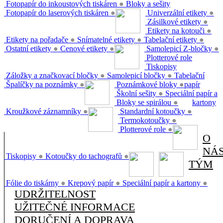
Fotopapír do inkoustových tiskáren
●
Bloky a sešity
Fotopapír do laserových tiskáren
●
Univerzální etikety
●
Zásilkové etikety
●
Etikety na kotouči
●
Etikety na pořadače
●
Snímatelné etikety
●
Tabelační etikety
●
Ostatní etikety
●
Cenové etikety
●
Samolepicí Z-bločky
●
Plotterové role
Tiskopisy
Záložky a značkovací bločky
●
Samolepicí bločky
●
Tabelační
Špalíčky na poznámky
●
Poznámkové bloky
●
papír
Školní sešity
●
Speciální papír a
Bloky se spirálou
●
kartony
Kroužkové záznamníky
●
Standardní kotoučky
●
Termokotoučky
●
Plotterové role
●
O
NÁ
Tiskopisy
●
Kotoučky do tachografů
●
TÝM
Fólie do tiskárny
●
Krepový papír
●
Speciální papír a kartony
●
UDRŽITELNOST
UŽITEČNÉ INFORMACE
DORUČENÍ A DOPRAVA