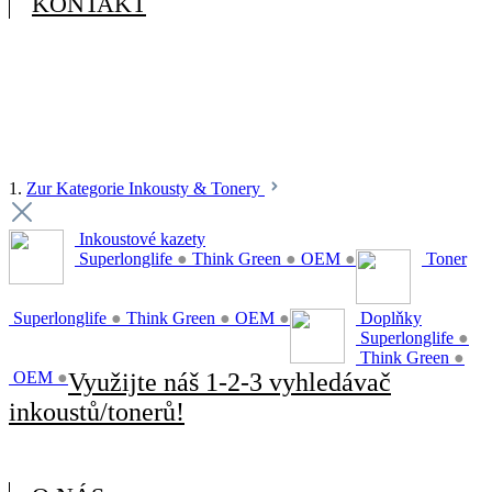
KONTAKT
1.
Zur Kategorie Inkousty & Tonery
Inkoustové kazety
Superlonglife
●
Think Green
●
OEM
●
Toner
Superlonglife
●
Think Green
●
OEM
●
Doplňky
Superlonglife
●
Think Green
●
OEM
●
Využijte náš 1-2-3 vyhledávač
inkoustů/tonerů!