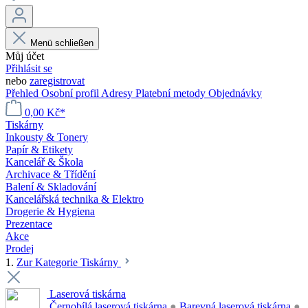
Menü schließen
Můj účet
Přihlásit se
nebo
zaregistrovat
Přehled
Osobní profil
Adresy
Platební metody
Objednávky
0,00 Kč*
Tiskárny
Inkousty & Tonery
Papír & Etikety
Kancelář & Škola
Archivace & Třídění
Balení & Skladování
Kancelářská technika & Elektro
Drogerie & Hygiena
Prezentace
Akce
Prodej
1.
Zur Kategorie Tiskárny
Laserová tiskárna
Černobílá laserová tiskárna
●
Barevná laserová tiskárna
●