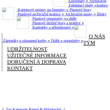
Euroobaly
●
Archivační
Zakládací obaly
●
krabice
Kartonové stojany na časopisy
●
Plastové boxy
Papírové archivační krabice
●
Archivační spony
●
Bloky
Plastové organizéry
●
a diáře
Plastové úložné boxy a krabice
●
Kartotéky a příslušenství
●
O NÁS
Zápisníky a záznamní knihy
●
Diáře a organizéry
●
TÝM
UDRŽITELNOST
UŽITEČNÉ INFORMACE
DORUČENÍ A DOPRAVA
KONTAKT
1.
Zur Kategorie Balení & Skladování