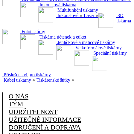
Inkoustová tiskárna
Multifunkční tiskárny
Inkoustové
●
Laser
●
3D
tiskárna
Fototiskárny
Tiskárna účtenek a etiket
Jehličkové a maticové tiskárny
Velkoformátové tiskárny
Speciální tiskárny
Příslušenství pro tiskárny
Kabel tiskárny
●
Tiskárenské štítky
●
O NÁS
TÝM
UDRŽITELNOST
UŽITEČNÉ INFORMACE
DORUČENÍ A DOPRAVA