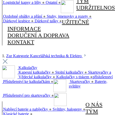
TÝM
Logistické kapsy a lišty
●
Ostatní
●
UDRŽITELNOS
Ozdobné obálky a přání
●
Stuhy, jmenovky a rozety
●
Dárkové krabice
●
Dárkové tašky
●
UŽITEČNÉ
INFORMACE
DORUČENÍ A DOPRAVA
KONTAKT
1.
Zur Kategorie Kancelářská technika & Elektro
Kalkulačky
Kapesní kalkulačky
●
Stolní kalkulačky
●
Skartovačky a
Vědecké kalkulačky
●
Kalkulačky s tiskem
●
příslušenství
Příslušenství ke kalkulačkám
●
Skartovačky
●
Baterie,
svítilny
Příslušenství pro skartovačky
●
O NÁS
Nabíjecí baterie a nabíječky
●
Svítilny, halogeny
●
TÝM
Klasické baterie
●