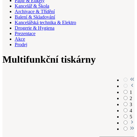
Papír & Etikety
Kancelář & Škola
Archivace & Třídění
Balení & Skladování
Kancelářská technika & Elektro
Drogerie & Hygiena
Prezentace
Akce
Prodej
Multifunkční tiskárny
1
2
3
4
5