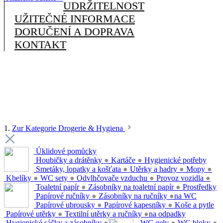
UDRŽITELNOST
UŽITEČNÉ INFORMACE
DORUČENÍ A DOPRAVA
KONTAKT
1.
Zur Kategorie Drogerie & Hygiena
Úklidové pomůcky
Houbičky a drátěnky
●
Kartáče
●
Hygienické potřeby
Smetáky, lopatky a košťata
●
Utěrky a hadry
●
Mopy
●
Kbelíky
●
WC sety
●
Odvlhčovače vzduchu
●
Provoz vozidla
●
Toaletní papír
●
Zásobníky na toaletní papír
●
Prostředky
Papírové ručníky
●
Zásobníky na ručníky
●
na WC
Papírové ubrousky
●
Papírové kapesníky
●
Koše a pytle
Papírové utěrky
●
Textilní utěrky a ručníky
●
na odpadky
Hygienické sáčky a zásobníky
●
WC gely
●
WC bloky
●