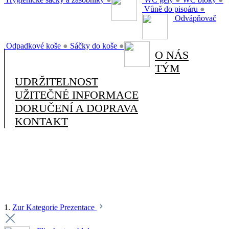
Vůně do pisoáru
●
Odvápňovač
Odpadkové koše
●
Sáčky do koše
●
O NÁS
TÝM
UDRŽITELNOST
UŽITEČNÉ INFORMACE
DORUČENÍ A DOPRAVA
KONTAKT
1.
Zur Kategorie Prezentace