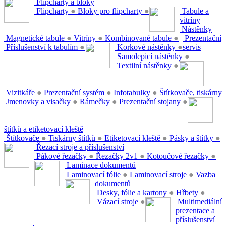
Flipcharty a bloky
Flipcharty
●
Bloky pro flipcharty
●
Tabule a
vitríny
Nástěnky
Magnetické tabule
●
Vitríny
●
Kombinované tabule
●
Prezentační
Příslušenství k tabulím
●
Korkové nástěnky
●
servis
Samolepicí nástěnky
●
Textilní nástěnky
●
Vizitkáře
●
Prezentační systém
●
Infotabulky
●
Štítkovače, tiskárny
Jmenovky a visačky
●
Rámečky
●
Prezentační stojany
●
štítků a etiketovací kleště
Štítkovače
●
Tiskárny štítků
●
Etiketovací kleště
●
Pásky a štítky
●
Řezací stroje a příslušenství
Pákové řezačky
●
Řezačky 2v1
●
Kotoučové řezačky
●
Laminace dokumentů
Laminovací fólie
●
Laminovací stroje
●
Vazba
dokumentů
Desky, fólie a kartony
●
Hřbety
●
Vázací stroje
●
Multimediální
prezentace a
příslušenství