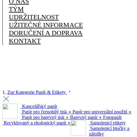
O NÁS
TÝM
UDRŽITELNOST
UŽITEČNÉ INFORMACE
DORUČENÍ A DOPRAVA
KONTAKT
1.
Zur Kategorie Papír & Etikety
Kancelářský papír
Papír pro černobílý tisk
●
Papír pro univerzální použití
●
Papír pro barevný tisk
●
Barevný papír
●
Fotopapír
Recyklovaný a ekologický papír
●
Samolepicí etikety
Samolepicí bločky a
záložky