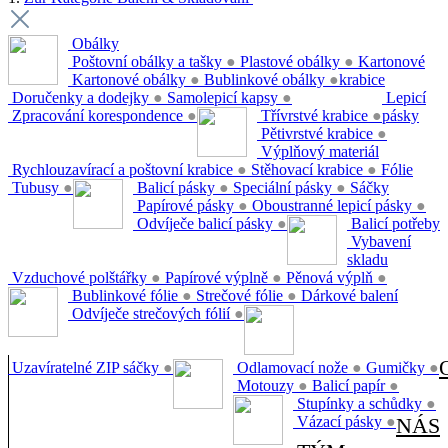
Obálky
Poštovní obálky a tašky
●
Plastové obálky
●
Kartonové
Kartonové obálky
●
Bublinkové obálky
●
krabice
Doručenky a dodejky
●
Samolepicí kapsy
●
Lepicí
Zpracování korespondence
●
Třívrstvé krabice
●
pásky
Pětivrstvé krabice
●
Výplňový materiál
Rychlouzavírací a poštovní krabice
●
Stěhovací krabice
●
Fólie
Tubusy
●
Balicí pásky
●
Speciální pásky
●
Sáčky
Papírové pásky
●
Oboustranné lepicí pásky
●
Odvíječe balicí pásky
●
Balicí potřeby
Vybavení
skladu
Vzduchové polštářky
●
Papírové výplně
●
Pěnová výplň
●
Bublinkové fólie
●
Strečové fólie
●
Dárkové balení
Odvíječe strečových fólií
●
Uzavíratelné ZIP sáčky
●
Odlamovací nože
●
Gumičky
●
Motouzy
●
Balicí papír
●
Stupínky a schůdky
●
Vázací pásky
●
NÁS