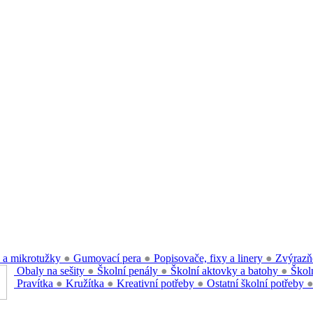
 a mikrotužky
●
Gumovací pera
●
Popisovače, fixy a linery
●
Zvýrazň
Obaly na sešity
●
Školní penály
●
Školní aktovky a batohy
●
Školn
Pravítka
●
Kružítka
●
Kreativní potřeby
●
Ostatní školní potřeby