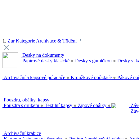
1.
Zur Kategorie Archivace & Třídění
Desky na dokumenty
Papírové desky klasické
●
Desky s gumičkou
●
Desky s tk
Archivační a kapsové pořadače
●
Kroužkové pořadače
●
Pákové po
Pouzdra, obálky, kapsy
Pouzdra s drukem
●
Textilní kapsy
●
Zipové obálky
●
Závě
Závě
Archivační krabice
Kartonové stojany na časopisy
●
Papírové archivační krabice
●
Arch