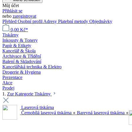
Můj účet
Přihlásit se
nebo
zaregistrovat
Přehled
Osobní profil
Adresy
Platební metody
Objednávky
0,00 Kč*
Tiskárny
Inkousty & Tonery
Papír & Etikety
Kancelář & Škola
Archivace & Třídění
Balení & Skladování
Kancelářská technika & Elektro
Drogerie & Hygiena
Prezentace
Akce
Prodej
1.
Zur Kategorie Tiskárny
Laserová tiskárna
Černobílá laserová tiskárna
●
Barevná laserová tiskárna
●