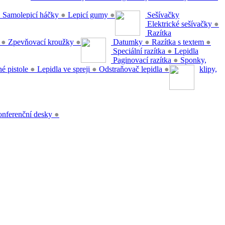
●
Samolepicí háčky
●
Lepicí gumy
●
Sešívačky
Elektrické sešívačky
●
Razítka
y
●
Zpevňovací kroužky
●
Datumky
●
Razítka s textem
●
Speciální razítka
●
Lepidla
Paginovací razítka
●
Sponky,
é pistole
●
Lepidla ve spreji
●
Odstraňovač lepidla
●
klipy,
nferenční desky
●