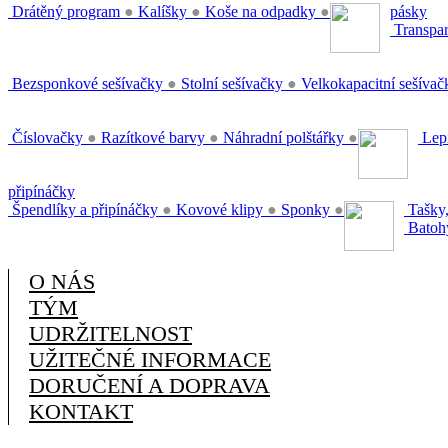
Drátěný program
●
Kalíšky
●
Koše na odpadky
●
pásky
Transpar
Bezsponkové sešívačky
●
Stolní sešívačky
●
Velkokapacitní sešíva
Číslovačky
●
Razítkové barvy
●
Náhradní polštářky
●
Lepi
připínáčky
Špendlíky a připínáčky
●
Kovové klipy
●
Sponky
●
Tašky,
Batoh
O NÁS
TÝM
UDRŽITELNOST
UŽITEČNÉ INFORMACE
DORUČENÍ A DOPRAVA
KONTAKT