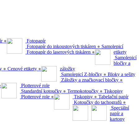
ír
●
Fotopapír
Fotopapír do inkoustových tiskáren
●
Samolepicí
Fotopapír do laserových tiskáren
●
etikety
Samolepicí
bločky a
ty
●
Cenové etikety
●
záložky
Samolepicí Z-bločky
●
Bloky a sešity
Záložky a značkovací bločky
●
●
Plotterové role
Standardní kotoučky
●
Termokotoučky
●
Tiskopisy
Plotterové role
●
Tiskopisy
●
Tabelační papír
Kotoučky do tachografů
●
Speciální
papír a
kartony