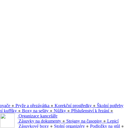
ovače
●
Pryže a ořezávátka
●
Korekční prostředky
●
Školní potřeby
í kufříky
●
Boxy na sešity
●
Nůžky
●
Příslušenství k řezání
●
●
Organizace kanceláře
Zásuvky na dokumenty
●
Stojany na časopisy
●
Lepicí
Zásuvkové boxy
●
Stolní organizéry
●
Podložky na stůl
●