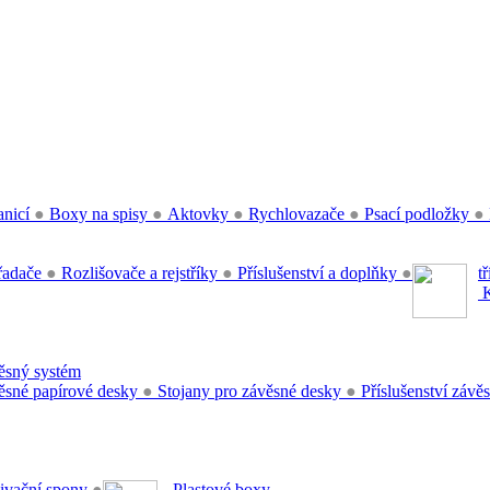
anicí
●
Boxy na spisy
●
Aktovky
●
Rychlovazače
●
Psací podložky
●
řadače
●
Rozlišovače a rejstříky
●
Příslušenství a doplňky
●
t
K
sný systém
sné papírové desky
●
Stojany pro závěsné desky
●
Příslušenství záv
ivační spony
●
Plastové boxy