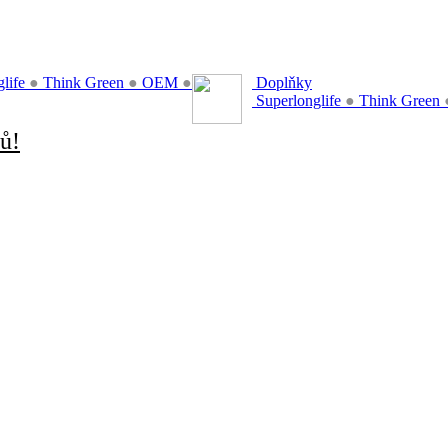
glife
●
Think Green
●
OEM
●
Doplňky
Superlonglife
●
Think Green
ů!