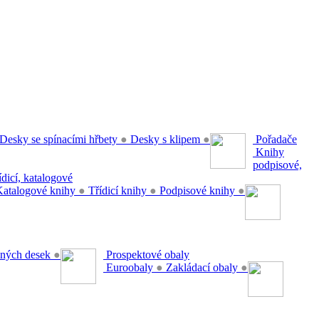
Desky se spínacími hřbety
●
Desky s klipem
●
Pořadače
Knihy
podpisové,
řídicí, katalogové
atalogové knihy
●
Třídicí knihy
●
Podpisové knihy
●
ěsných desek
●
Prospektové obaly
Euroobaly
●
Zakládací obaly
●