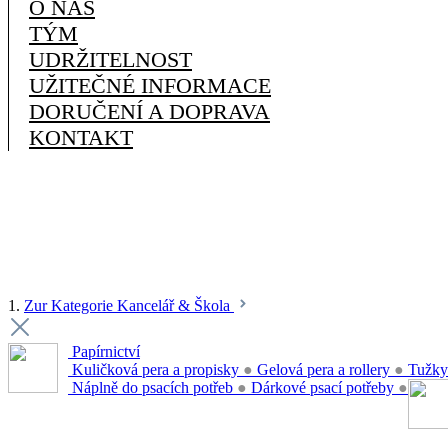
O NÁS
TÝM
UDRŽITELNOST
UŽITEČNÉ INFORMACE
DORUČENÍ A DOPRAVA
KONTAKT
1.
Zur Kategorie Kancelář & Škola
Papírnictví
Kuličková pera a propisky
●
Gelová pera a rollery
●
Tužky
Náplně do psacích potřeb
●
Dárkové psací potřeby
●