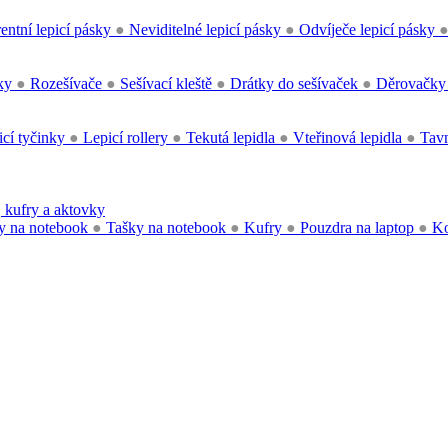
entní lepicí pásky
●
Neviditelné lepicí pásky
●
Odvíječe lepicí pásky
čky
●
Rozešívače
●
Sešívací kleště
●
Drátky do sešívaček
●
Děrovačk
cí tyčinky
●
Lepicí rollery
●
Tekutá lepidla
●
Vteřinová lepidla
●
Tavn
 kufry a aktovky
y na notebook
●
Tašky na notebook
●
Kufry
●
Pouzdra na laptop
●
Ko