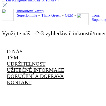
1.
Zur Kategorie Inkousty & Tonery
Inkoustové kazety
Superlonglife
●
Think Green
●
OEM
●
Toner
Superlon
Využijte náš 1-2-3 vyhledávač inkoustů/toner
O NÁS
TÝM
UDRŽITELNOST
UŽITEČNÉ INFORMACE
DORUČENÍ A DOPRAVA
KONTAKT