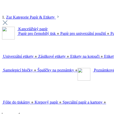
1.
Zur Kategorie Papír & Etikety
Kancelářský papír
Papír pro černobílý tisk
●
Papír pro univerzální použití
●
Pa
Univerzální etikety
●
Zásilkové etikety
●
Etikety na kotouči
●
Etiket
Samolepicí bločky
●
Špalíčky na poznámky
●
Poznámkové
Fólie do tiskárny
●
Krepový papír
●
Speciální papír a kartony
●