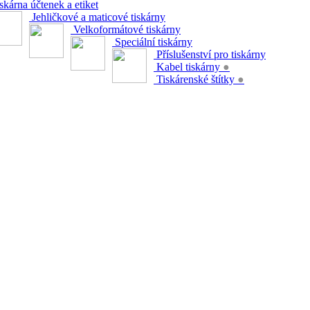
skárna účtenek a etiket
Jehličkové a maticové tiskárny
Velkoformátové tiskárny
Speciální tiskárny
Příslušenství pro tiskárny
Kabel tiskárny
●
Tiskárenské štítky
●