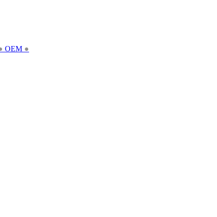
●
OEM
●