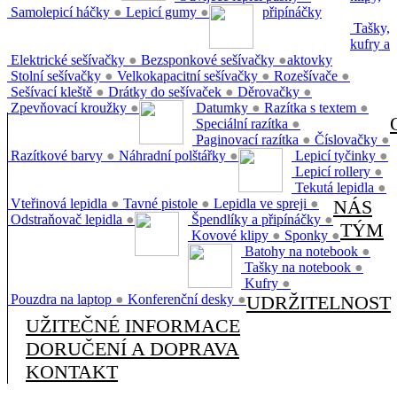
Samolepicí háčky
●
Lepicí gumy
●
připínáčky
Tašky,
kufry a
Elektrické sešívačky
●
Bezsponkové sešívačky
●
aktovky
Stolní sešívačky
●
Velkokapacitní sešívačky
●
Rozešívače
●
Sešívací kleště
●
Drátky do sešívaček
●
Děrovačky
●
Zpevňovací kroužky
●
Datumky
●
Razítka s textem
●
Speciální razítka
●
Paginovací razítka
●
Číslovačky
●
Razítkové barvy
●
Náhradní polštářky
●
Lepicí tyčinky
●
Lepicí rollery
●
Tekutá lepidla
●
Vteřinová lepidla
●
Tavné pistole
●
Lepidla ve spreji
●
NÁS
Odstraňovač lepidla
●
Špendlíky a připínáčky
●
TÝM
Kovové klipy
●
Sponky
●
Batohy na notebook
●
Tašky na notebook
●
Kufry
●
Pouzdra na laptop
●
Konferenční desky
●
UDRŽITELNOST
UŽITEČNÉ INFORMACE
DORUČENÍ A DOPRAVA
KONTAKT