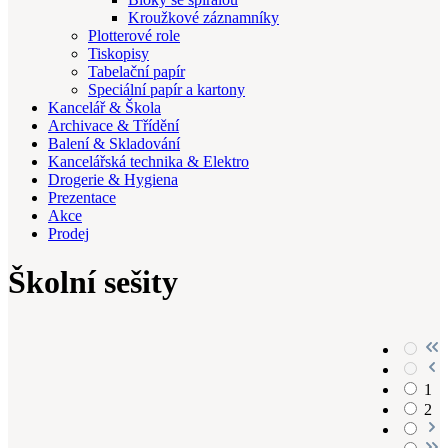
Kroužkové záznamníky
Plotterové role
Tiskopisy
Tabelační papír
Speciální papír a kartony
Kancelář & Škola
Archivace & Třídění
Balení & Skladování
Kancelářská technika & Elektro
Drogerie & Hygiena
Prezentace
Akce
Prodej
Školní sešity
1
2