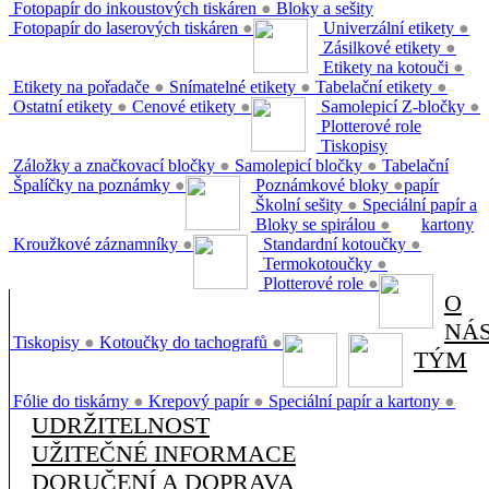
Fotopapír do inkoustových tiskáren
●
Bloky a sešity
Fotopapír do laserových tiskáren
●
Univerzální etikety
●
Zásilkové etikety
●
Etikety na kotouči
●
Etikety na pořadače
●
Snímatelné etikety
●
Tabelační etikety
●
Ostatní etikety
●
Cenové etikety
●
Samolepicí Z-bločky
●
Plotterové role
Tiskopisy
Záložky a značkovací bločky
●
Samolepicí bločky
●
Tabelační
Špalíčky na poznámky
●
Poznámkové bloky
●
papír
Školní sešity
●
Speciální papír a
Bloky se spirálou
●
kartony
Kroužkové záznamníky
●
Standardní kotoučky
●
Termokotoučky
●
Plotterové role
●
O
NÁ
Tiskopisy
●
Kotoučky do tachografů
●
TÝM
Fólie do tiskárny
●
Krepový papír
●
Speciální papír a kartony
●
UDRŽITELNOST
UŽITEČNÉ INFORMACE
DORUČENÍ A DOPRAVA