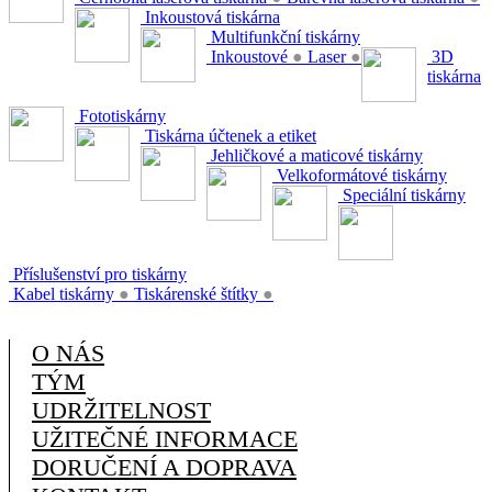
Inkoustová tiskárna
Multifunkční tiskárny
Inkoustové
●
Laser
●
3D
tiskárna
Fototiskárny
Tiskárna účtenek a etiket
Jehličkové a maticové tiskárny
Velkoformátové tiskárny
Speciální tiskárny
Příslušenství pro tiskárny
Kabel tiskárny
●
Tiskárenské štítky
●
O NÁS
TÝM
UDRŽITELNOST
UŽITEČNÉ INFORMACE
DORUČENÍ A DOPRAVA