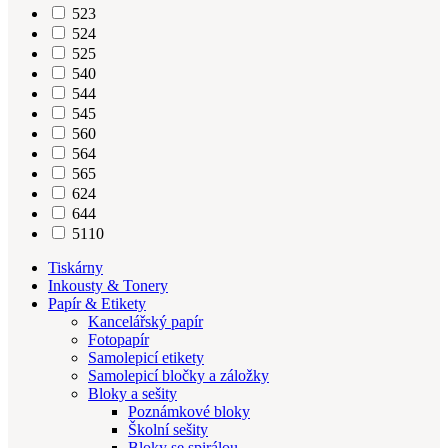
523
524
525
540
544
545
560
564
565
624
644
5110
Tiskárny
Inkousty & Tonery
Papír & Etikety
Kancelářský papír
Fotopapír
Samolepicí etikety
Samolepicí bločky a záložky
Bloky a sešity
Poznámkové bloky
Školní sešity
Bloky se spirálou