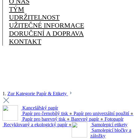
O NÁS
TÝM
UDRŽITELNOST
UŽITEČNÉ INFORMACE
DORUČENÍ A DOPRAVA
KONTAKT
1.
Zur Kategorie Papír & Etikety
Kancelářský papír
Papír pro černobílý tisk
●
Papír pro univerzální použití
●
Papír pro barevný tisk
●
Barevný papír
●
Fotopapír
Recyklovaný a ekologický papír
●
Samolepicí etikety
Samolepicí bločky a
záložky