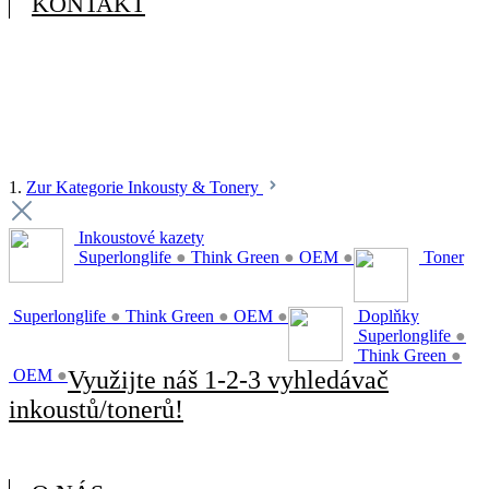
KONTAKT
1.
Zur Kategorie Inkousty & Tonery
Inkoustové kazety
Superlonglife
●
Think Green
●
OEM
●
Toner
Superlonglife
●
Think Green
●
OEM
●
Doplňky
Superlonglife
●
Think Green
●
OEM
●
Využijte náš 1-2-3 vyhledávač
inkoustů/tonerů!