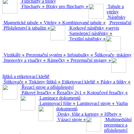
Flipcharty a bloky
Flipcharty
●
Bloky pro flipcharty
●
Tabule a
vitríny
Nástěnky
Magnetické tabule
●
Vitríny
●
Kombinované tabule
●
Prezentační
Příslušenství k tabulím
●
Korkové nástěnky
●
servis
Samolepicí nástěnky
●
Textilní nástěnky
●
Vizitkáře
●
Prezentační systém
●
Infotabulky
●
Štítkovače, tiskárny
Jmenovky a visačky
●
Rámečky
●
Prezentační stojany
●
štítků a etiketovací kleště
Štítkovače
●
Tiskárny štítků
●
Etiketovací kleště
●
Pásky a štítky
●
Řezací stroje a příslušenství
Pákové řezačky
●
Řezačky 2v1
●
Kotoučové řezačky
●
Laminace dokumentů
Laminovací fólie
●
Laminovací stroje
●
Vazba
dokumentů
Desky, fólie a kartony
●
Hřbety
●
Vázací stroje
●
Multimediální
prezentace a
příslušenství