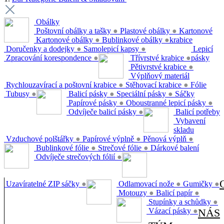
Obálky
Poštovní obálky a tašky
●
Plastové obálky
●
Kartonové
Kartonové obálky
●
Bublinkové obálky
●
krabice
Doručenky a dodejky
●
Samolepicí kapsy
●
Lepicí
Zpracování korespondence
●
Třívrstvé krabice
●
pásky
Pětivrstvé krabice
●
Výplňový materiál
Rychlouzavírací a poštovní krabice
●
Stěhovací krabice
●
Fólie
Tubusy
●
Balicí pásky
●
Speciální pásky
●
Sáčky
Papírové pásky
●
Oboustranné lepicí pásky
●
Odvíječe balicí pásky
●
Balicí potřeby
Vybavení
skladu
Vzduchové polštářky
●
Papírové výplně
●
Pěnová výplň
●
Bublinkové fólie
●
Strečové fólie
●
Dárkové balení
Odvíječe strečových fólií
●
Uzavíratelné ZIP sáčky
●
Odlamovací nože
●
Gumičky
●
Motouzy
●
Balicí papír
●
Stupínky a schůdky
●
Vázací pásky
●
NÁS