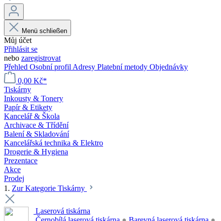
Menü schließen
Můj účet
Přihlásit se
nebo
zaregistrovat
Přehled
Osobní profil
Adresy
Platební metody
Objednávky
0,00 Kč*
Tiskárny
Inkousty & Tonery
Papír & Etikety
Kancelář & Škola
Archivace & Třídění
Balení & Skladování
Kancelářská technika & Elektro
Drogerie & Hygiena
Prezentace
Akce
Prodej
1.
Zur Kategorie Tiskárny
Laserová tiskárna
Černobílá laserová tiskárna
●
Barevná laserová tiskárna
●