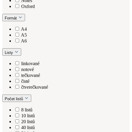
Notes
Oxford
Formát
A4
A5
A6
Listy
linkované
notové
tečkované
čisté
čtverečkované
Počet listů
8 listů
10 listů
20 listů
40 listů