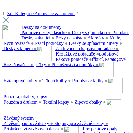
1.
Zur Kategorie Archivace & Třídění
Desky na dokumenty
Papírové desky klasické
●
Desky s gumičkou
●
Pořadače
Desky s tkanicí
●
Boxy na spisy
●
Aktovky
●
Knihy
Rychlovazače
●
Psací podložky
●
Desky se spínacími hřbety
●
Desky s klipem
●
Archivační a kapsové pořadače
●
Kroužkové pořadače
●
podpisové,
Pákové pořadače
●
třídicí, katalogové
Rozlišovače a rejstříky
●
Příslušenství a doplňky
●
Katalogové knihy
●
Třídicí knihy
●
Podpisové knihy
●
Pouzdra, obálky, kapsy
Pouzdra s drukem
●
Textilní kapsy
●
Zipové obálky
●
Závěsný systém
Závěsné papírové desky
●
Stojany pro závěsné desky
●
Příslušenství závěsných desek
●
Prospektové obaly