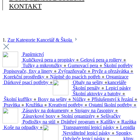
KONTAKT
1.
Zur Kategorie Kancelář & Škola
Papírnictví
Kuličková pera a propisky
●
Gelová pera a rollery
●
Tužky a mikrotužky
●
Gumovací pera
●
Školní potřeby
Popisovače, fixy a linery
●
Zvýrazňovače
●
Pryže a ořezávátka
●
Korekční prostředky
●
Náplně do psacích potřeb
●
Organizace
Dárkové psací potřeby
●
Obaly na sešity
●
kanceláře
Školní penály
●
Lepicí pásky
Školní aktovky a batohy
●
Školní kufříky
●
Boxy na sešity
●
Nůžky
●
Příslušenství k řezání
●
Pravítka
●
Kružítka
●
Kreativní potřeby
●
Ostatní školní potřeby
●
Zásuvky na dokumenty
●
Stojany na časopisy
●
Zásuvkové boxy
●
Stolní organizéry
●
Sešívačky
Podložky na stůl
●
Drátěný program
●
Kalíšky
●
Razítka
Koše na odpadky
●
Transparentní lepicí pásky
●
Lepidla
Neviditelné lepicí pásky
●
Sponky,
Odvíječe lepicí pásky
●
klipy,