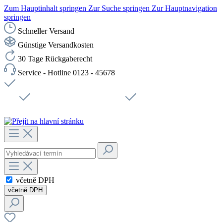
Zum Hauptinhalt springen
Zur Suche springen
Zur Hauptnavigation
springen
Schneller Versand
Günstige Versandkosten
30 Tage Rückgaberecht
Service - Hotline 0123 - 45678
Doprava zdarma od 1199 Kč bez DPH
Zabezpečené připojení SSL
Rychlé doručení
Podpora
Udržitelnost
Pracovní místa
včetně DPH
včetně DPH