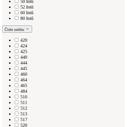
50 listů
52 listů
60 listů
80 listů
Číslo sešitu
420
424
425
440
444
445
460
464
465
484
510
511
512
513
517
520