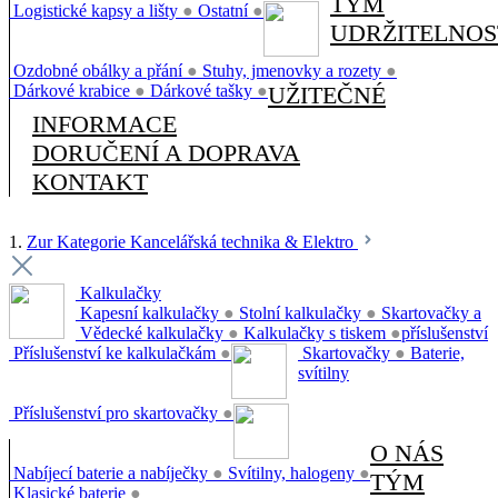
TÝM
Logistické kapsy a lišty
●
Ostatní
●
UDRŽITELNOS
Ozdobné obálky a přání
●
Stuhy, jmenovky a rozety
●
Dárkové krabice
●
Dárkové tašky
●
UŽITEČNÉ
INFORMACE
DORUČENÍ A DOPRAVA
KONTAKT
1.
Zur Kategorie Kancelářská technika & Elektro
Kalkulačky
Kapesní kalkulačky
●
Stolní kalkulačky
●
Skartovačky a
Vědecké kalkulačky
●
Kalkulačky s tiskem
●
příslušenství
Příslušenství ke kalkulačkám
●
Skartovačky
●
Baterie,
svítilny
Příslušenství pro skartovačky
●
O NÁS
Nabíjecí baterie a nabíječky
●
Svítilny, halogeny
●
TÝM
Klasické baterie
●