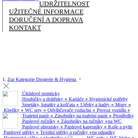
UDRŽITELNOST
UŽITEČNÉ INFORMACE
DORUČENÍ A DOPRAVA
KONTAKT
1.
Zur Kategorie Drogerie & Hygiena
Úklidové pomůcky
Houbičky a drátěnky
●
Kartáče
●
Hygienické potřeby
Smetáky, lopatky a košťata
●
Utěrky a hadry
●
Mopy
●
Kbelíky
●
WC sety
●
Odvlhčovače vzduchu
●
Provoz vozidla
●
Toaletní papír
●
Zásobníky na toaletní papír
●
Prostředky
Papírové ručníky
●
Zásobníky na ručníky
●
na WC
Papírové ubrousky
●
Papírové kapesníky
●
Koše a pytle
Papírové utěrky
●
Textilní utěrky a ručníky
●
na odpadky
Hygienické sáčky a zásobníky
●
WC gely
●
WC bloky
●