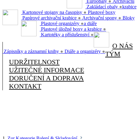
Euroobaly
●
Archivační
Zakládací obaly
●
krabice
Kartonové stojany na časopisy
●
Plastové boxy
Papírové archivační krabice
●
Archivační spony
●
Bloky
Plastové organizéry
●
a diáře
Plastové úložné boxy a krabice
●
Kartotéky a příslušenství
●
O NÁS
Zápisníky a záznamní knihy
●
Diáře a organizéry
●
TÝM
UDRŽITELNOST
UŽITEČNÉ INFORMACE
DORUČENÍ A DOPRAVA
KONTAKT
1.
Zur Kategorie Balení & Skladování