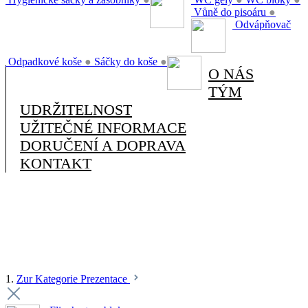
Vůně do pisoáru
●
Odvápňovač
Odpadkové koše
●
Sáčky do koše
●
O NÁS
TÝM
UDRŽITELNOST
UŽITEČNÉ INFORMACE
DORUČENÍ A DOPRAVA
KONTAKT
1.
Zur Kategorie Prezentace