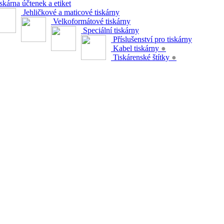
skárna účtenek a etiket
Jehličkové a maticové tiskárny
Velkoformátové tiskárny
Speciální tiskárny
Příslušenství pro tiskárny
Kabel tiskárny
●
Tiskárenské štítky
●