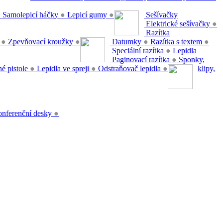
●
Samolepicí háčky
●
Lepicí gumy
●
Sešívačky
Elektrické sešívačky
●
Razítka
y
●
Zpevňovací kroužky
●
Datumky
●
Razítka s textem
●
Speciální razítka
●
Lepidla
Paginovací razítka
●
Sponky,
é pistole
●
Lepidla ve spreji
●
Odstraňovač lepidla
●
klipy,
nferenční desky
●