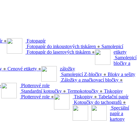
ír
●
Fotopapír
Fotopapír do inkoustových tiskáren
●
Samolepicí
Fotopapír do laserových tiskáren
●
etikety
Samolepicí
bločky a
ty
●
Cenové etikety
●
záložky
Samolepicí Z-bločky
●
Bloky a sešity
Záložky a značkovací bločky
●
●
Plotterové role
Standardní kotoučky
●
Termokotoučky
●
Tiskopisy
Plotterové role
●
Tiskopisy
●
Tabelační papír
Kotoučky do tachografů
●
Speciální
papír a
kartony