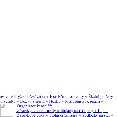
ovače
●
Pryže a ořezávátka
●
Korekční prostředky
●
Školní potřeby
í kufříky
●
Boxy na sešity
●
Nůžky
●
Příslušenství k řezání
●
●
Organizace kanceláře
Zásuvky na dokumenty
●
Stojany na časopisy
●
Lepicí
Zásuvkové boxy
●
Stolní organizéry
●
Podložky na stůl
●