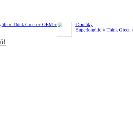
glife
●
Think Green
●
OEM
●
Doplňky
Superlonglife
●
Think Green
ů!