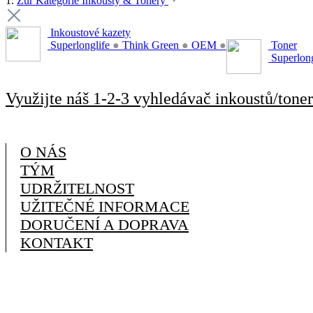
1.
Zur Kategorie Inkousty & Tonery
Inkoustové kazety
Superlonglife
●
Think Green
●
OEM
●
Toner
Superlon
Využijte náš 1-2-3 vyhledávač inkoustů/toner
O NÁS
TÝM
UDRŽITELNOST
UŽITEČNÉ INFORMACE
DORUČENÍ A DOPRAVA
KONTAKT