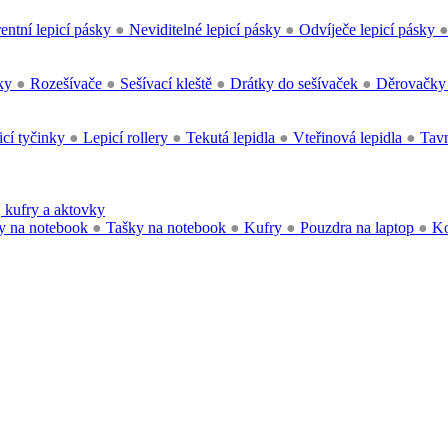
entní lepicí pásky
●
Neviditelné lepicí pásky
●
Odvíječe lepicí pásky
čky
●
Rozešívače
●
Sešívací kleště
●
Drátky do sešívaček
●
Děrovačk
cí tyčinky
●
Lepicí rollery
●
Tekutá lepidla
●
Vteřinová lepidla
●
Tavn
 kufry a aktovky
y na notebook
●
Tašky na notebook
●
Kufry
●
Pouzdra na laptop
●
Ko