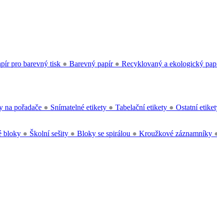
pír pro barevný tisk
●
Barevný papír
●
Recyklovaný a ekologický pap
y na pořadače
●
Snímatelné etikety
●
Tabelační etikety
●
Ostatní etike
 bloky
●
Školní sešity
●
Bloky se spirálou
●
Kroužkové záznamníky