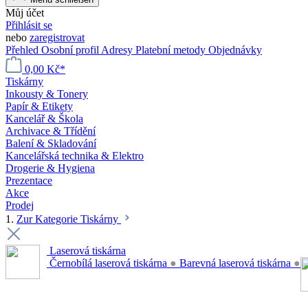
Můj účet
Přihlásit se
nebo
zaregistrovat
Přehled
Osobní profil
Adresy
Platební metody
Objednávky
0,00 Kč*
Tiskárny
Inkousty & Tonery
Papír & Etikety
Kancelář & Škola
Archivace & Třídění
Balení & Skladování
Kancelářská technika & Elektro
Drogerie & Hygiena
Prezentace
Akce
Prodej
1.
Zur Kategorie Tiskárny
Laserová tiskárna
Černobílá laserová tiskárna
●
Barevná laserová tiskárna
●