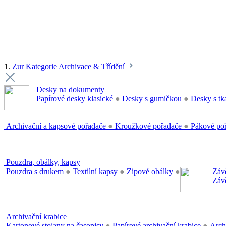
1.
Zur Kategorie Archivace & Třídění
Desky na dokumenty
Papírové desky klasické
●
Desky s gumičkou
●
Desky s tk
Archivační a kapsové pořadače
●
Kroužkové pořadače
●
Pákové po
Pouzdra, obálky, kapsy
Pouzdra s drukem
●
Textilní kapsy
●
Zipové obálky
●
Závě
Závě
Archivační krabice
Kartonové stojany na časopisy
●
Papírové archivační krabice
●
Arch