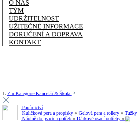
O NÁS
TÝM
UDRŽITELNOST
UŽITEČNÉ INFORMACE
DORUČENÍ A DOPRAVA
KONTAKT
1.
Zur Kategorie Kancelář & Škola
Papírnictví
Kuličková pera a propisky
●
Gelová pera a rollery
●
Tužky
Náplně do psacích potřeb
●
Dárkové psací potřeby
●