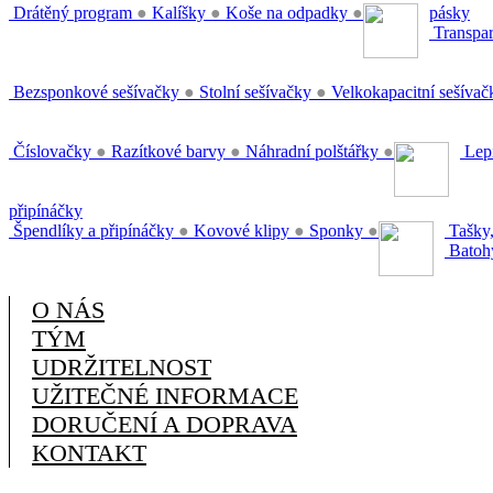
Drátěný program
●
Kalíšky
●
Koše na odpadky
●
pásky
Transpar
Bezsponkové sešívačky
●
Stolní sešívačky
●
Velkokapacitní sešíva
Číslovačky
●
Razítkové barvy
●
Náhradní polštářky
●
Lepi
připínáčky
Špendlíky a připínáčky
●
Kovové klipy
●
Sponky
●
Tašky,
Batoh
O NÁS
TÝM
UDRŽITELNOST
UŽITEČNÉ INFORMACE
DORUČENÍ A DOPRAVA
KONTAKT