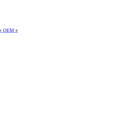
●
OEM
●