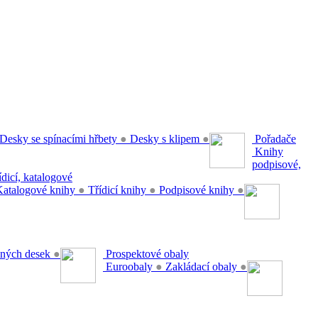
Desky se spínacími hřbety
●
Desky s klipem
●
Pořadače
Knihy
podpisové,
řídicí, katalogové
atalogové knihy
●
Třídicí knihy
●
Podpisové knihy
●
ěsných desek
●
Prospektové obaly
Euroobaly
●
Zakládací obaly
●