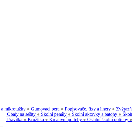
 a mikrotužky
●
Gumovací pera
●
Popisovače, fixy a linery
●
Zvýrazň
Obaly na sešity
●
Školní penály
●
Školní aktovky a batohy
●
Školn
Pravítka
●
Kružítka
●
Kreativní potřeby
●
Ostatní školní potřeby