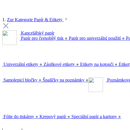
1.
Zur Kategorie Papír & Etikety
Kancelářský papír
Papír pro černobílý tisk
●
Papír pro univerzální použití
●
Pa
Univerzální etikety
●
Zásilkové etikety
●
Etikety na kotouči
●
Etiket
Samolepicí bločky
●
Špalíčky na poznámky
●
Poznámkové
Fólie do tiskárny
●
Krepový papír
●
Speciální papír a kartony
●