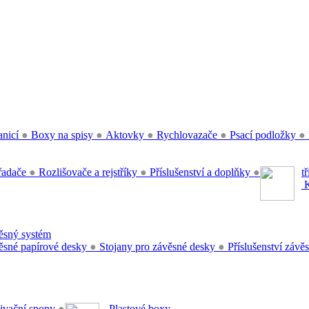
anicí
●
Boxy na spisy
●
Aktovky
●
Rychlovazače
●
Psací podložky
●
řadače
●
Rozlišovače a rejstříky
●
Příslušenství a doplňky
●
t
K
sný systém
sné papírové desky
●
Stojany pro závěsné desky
●
Příslušenství záv
ivační spony
●
Plastové boxy