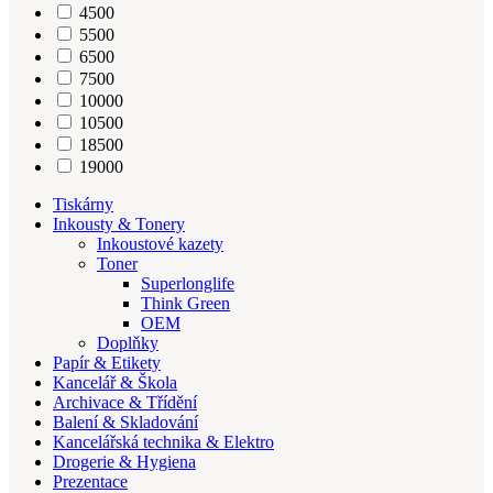
4500
5500
6500
7500
10000
10500
18500
19000
Tiskárny
Inkousty & Tonery
Inkoustové kazety
Toner
Superlonglife
Think Green
OEM
Doplňky
Papír & Etikety
Kancelář & Škola
Archivace & Třídění
Balení & Skladování
Kancelářská technika & Elektro
Drogerie & Hygiena
Prezentace