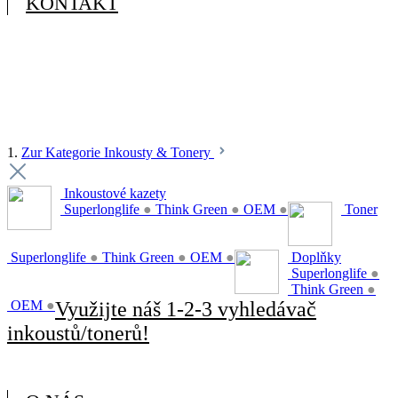
KONTAKT
1.
Zur Kategorie Inkousty & Tonery
Inkoustové kazety
Superlonglife
●
Think Green
●
OEM
●
Toner
Superlonglife
●
Think Green
●
OEM
●
Doplňky
Superlonglife
●
Think Green
●
OEM
●
Využijte náš 1-2-3 vyhledávač
inkoustů/tonerů!