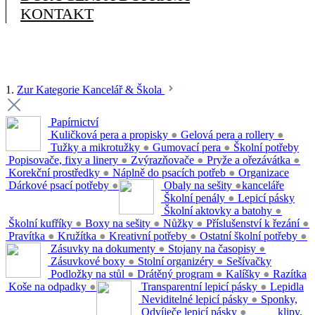
KONTAKT
1.
Zur Kategorie Kancelář & Škola
Papírnictví
Kuličková pera a propisky
●
Gelová pera a rollery
●
Tužky a mikrotužky
●
Gumovací pera
●
Školní potřeby
Popisovače, fixy a linery
●
Zvýrazňovače
●
Pryže a ořezávátka
●
Korekční prostředky
●
Náplně do psacích potřeb
●
Organizace
Dárkové psací potřeby
●
Obaly na sešity
●
kanceláře
Školní penály
●
Lepicí pásky
Školní aktovky a batohy
●
Školní kufříky
●
Boxy na sešity
●
Nůžky
●
Příslušenství k řezání
●
Pravítka
●
Kružítka
●
Kreativní potřeby
●
Ostatní školní potřeby
●
Zásuvky na dokumenty
●
Stojany na časopisy
●
Zásuvkové boxy
●
Stolní organizéry
●
Sešívačky
Podložky na stůl
●
Drátěný program
●
Kalíšky
●
Razítka
Koše na odpadky
●
Transparentní lepicí pásky
●
Lepidla
Neviditelné lepicí pásky
●
Sponky,
Odvíječe lepicí pásky
●
klipy,