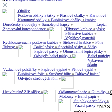
Obálky
Poštovní obálky a tašky
●
Plastové obálky
●
Kartonové
Kartonové obálky
●
Bublinkové obálky
●
krabice
Doručenky a dodejky
●
Samolepicí kapsy
●
Lepicí
Zpracování korespondence
●
Třívrstvé krabice
●
pásky
Pětivrstvé krabice
●
Výplňový materiál
Rychlouzavírací a poštovní krabice
●
Stěhovací krabice
●
Fólie
Tubusy
●
Balicí pásky
●
Speciální pásky
●
Sáčky
Papírové pásky
●
Oboustranné lepicí pásky
●
Odvíječe balicí pásky
●
Balicí potřeby
Vybavení
skladu
Vzduchové polštářky
●
Papírové výplně
●
Pěnová výplň
●
Bublinkové fólie
●
Strečové fólie
●
Dárkové balení
Odvíječe strečových fólií
●
Uzavíratelné ZIP sáčky
●
Odlamovací nože
●
Gumičky
●
Motouzy
●
Balicí papír
●
Stupínky a schůdky
●
Vázací pásky
●
NÁS