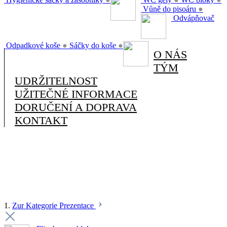
Vůně do pisoáru
●
Odvápňovač
Odpadkové koše
●
Sáčky do koše
●
O NÁS
TÝM
UDRŽITELNOST
UŽITEČNÉ INFORMACE
DORUČENÍ A DOPRAVA
KONTAKT
1.
Zur Kategorie Prezentace