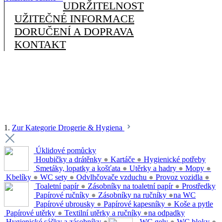
UDRŽITELNOST
UŽITEČNÉ INFORMACE
DORUČENÍ A DOPRAVA
KONTAKT
1.
Zur Kategorie Drogerie & Hygiena
Úklidové pomůcky
Houbičky a drátěnky
●
Kartáče
●
Hygienické potřeby
Smetáky, lopatky a košťata
●
Utěrky a hadry
●
Mopy
●
Kbelíky
●
WC sety
●
Odvlhčovače vzduchu
●
Provoz vozidla
●
Toaletní papír
●
Zásobníky na toaletní papír
●
Prostředky
Papírové ručníky
●
Zásobníky na ručníky
●
na WC
Papírové ubrousky
●
Papírové kapesníky
●
Koše a pytle
Papírové utěrky
●
Textilní utěrky a ručníky
●
na odpadky
Hygienické sáčky a zásobníky
●
WC gely
●
WC bloky
●