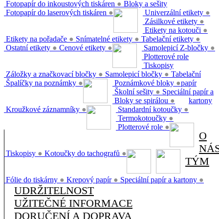
Fotopapír do inkoustových tiskáren
●
Bloky a sešity
Fotopapír do laserových tiskáren
●
Univerzální etikety
●
Zásilkové etikety
●
Etikety na kotouči
●
Etikety na pořadače
●
Snímatelné etikety
●
Tabelační etikety
●
Ostatní etikety
●
Cenové etikety
●
Samolepicí Z-bločky
●
Plotterové role
Tiskopisy
Záložky a značkovací bločky
●
Samolepicí bločky
●
Tabelační
Špalíčky na poznámky
●
Poznámkové bloky
●
papír
Školní sešity
●
Speciální papír a
Bloky se spirálou
●
kartony
Kroužkové záznamníky
●
Standardní kotoučky
●
Termokotoučky
●
Plotterové role
●
O
NÁ
Tiskopisy
●
Kotoučky do tachografů
●
TÝM
Fólie do tiskárny
●
Krepový papír
●
Speciální papír a kartony
●
UDRŽITELNOST
UŽITEČNÉ INFORMACE
DORUČENÍ A DOPRAVA