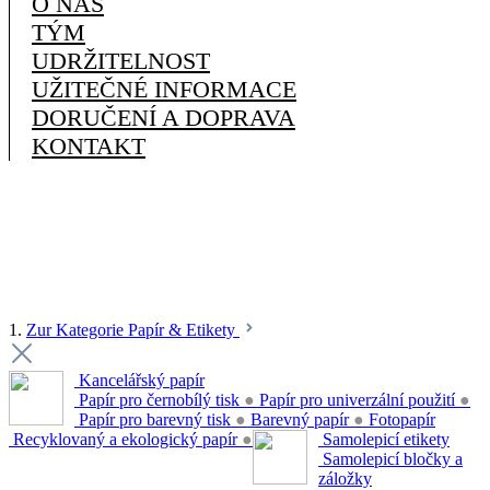
O NÁS
TÝM
UDRŽITELNOST
UŽITEČNÉ INFORMACE
DORUČENÍ A DOPRAVA
KONTAKT
1.
Zur Kategorie Papír & Etikety
Kancelářský papír
Papír pro černobílý tisk
●
Papír pro univerzální použití
●
Papír pro barevný tisk
●
Barevný papír
●
Fotopapír
Recyklovaný a ekologický papír
●
Samolepicí etikety
Samolepicí bločky a
záložky