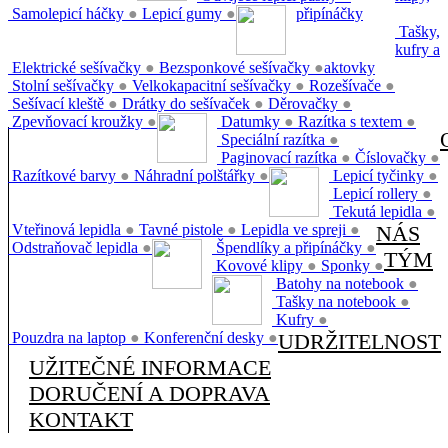
Samolepicí háčky
●
Lepicí gumy
●
připínáčky
Tašky,
kufry a
Elektrické sešívačky
●
Bezsponkové sešívačky
●
aktovky
Stolní sešívačky
●
Velkokapacitní sešívačky
●
Rozešívače
●
Sešívací kleště
●
Drátky do sešívaček
●
Děrovačky
●
Zpevňovací kroužky
●
Datumky
●
Razítka s textem
●
Speciální razítka
●
Paginovací razítka
●
Číslovačky
●
Razítkové barvy
●
Náhradní polštářky
●
Lepicí tyčinky
●
Lepicí rollery
●
Tekutá lepidla
●
Vteřinová lepidla
●
Tavné pistole
●
Lepidla ve spreji
●
NÁS
Odstraňovač lepidla
●
Špendlíky a připínáčky
●
TÝM
Kovové klipy
●
Sponky
●
Batohy na notebook
●
Tašky na notebook
●
Kufry
●
Pouzdra na laptop
●
Konferenční desky
●
UDRŽITELNOST
UŽITEČNÉ INFORMACE
DORUČENÍ A DOPRAVA
KONTAKT