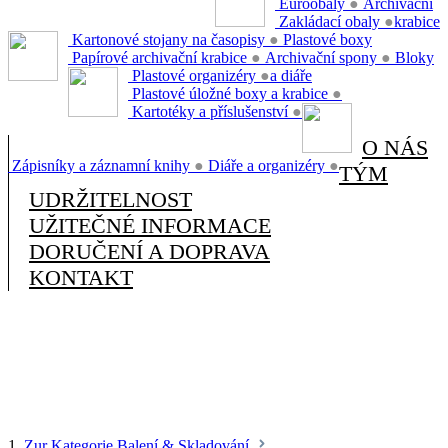
Euroobaly
●
Archivační
Zakládací obaly
●
krabice
Kartonové stojany na časopisy
●
Plastové boxy
Papírové archivační krabice
●
Archivační spony
●
Bloky
Plastové organizéry
●
a diáře
Plastové úložné boxy a krabice
●
Kartotéky a příslušenství
●
O NÁS
Zápisníky a záznamní knihy
●
Diáře a organizéry
●
TÝM
UDRŽITELNOST
UŽITEČNÉ INFORMACE
DORUČENÍ A DOPRAVA
KONTAKT
1.
Zur Kategorie Balení & Skladování