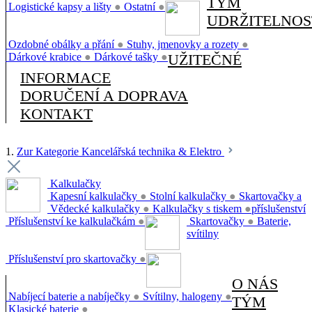
TÝM
Logistické kapsy a lišty
●
Ostatní
●
UDRŽITELNOS
Ozdobné obálky a přání
●
Stuhy, jmenovky a rozety
●
Dárkové krabice
●
Dárkové tašky
●
UŽITEČNÉ
INFORMACE
DORUČENÍ A DOPRAVA
KONTAKT
1.
Zur Kategorie Kancelářská technika & Elektro
Kalkulačky
Kapesní kalkulačky
●
Stolní kalkulačky
●
Skartovačky a
Vědecké kalkulačky
●
Kalkulačky s tiskem
●
příslušenství
Příslušenství ke kalkulačkám
●
Skartovačky
●
Baterie,
svítilny
Příslušenství pro skartovačky
●
O NÁS
Nabíjecí baterie a nabíječky
●
Svítilny, halogeny
●
TÝM
Klasické baterie
●