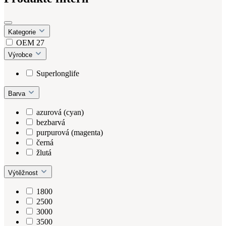
Kategorie
OEM
27
Výrobce
Superlonglife
Barva
azurová (cyan)
bezbarvá
purpurová (magenta)
černá
žlutá
Výtěžnost
1800
2500
3000
3500