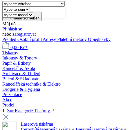
Menü schließen
Můj účet
Přihlásit se
nebo
zaregistrovat
Přehled
Osobní profil
Adresy
Platební metody
Objednávky
0,00 Kč*
Tiskárny
Inkousty & Tonery
Papír & Etikety
Kancelář & Škola
Archivace & Třídění
Balení & Skladování
Kancelářská technika & Elektro
Drogerie & Hygiena
Prezentace
Akce
Prodej
1.
Zur Kategorie Tiskárny
Laserová tiskárna
Černobílá laserová tiskárna
●
Barevná laserová tiskárna
●