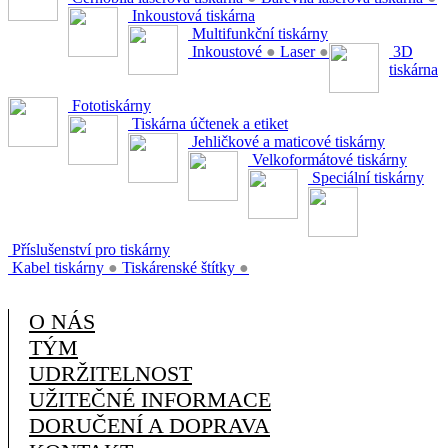
Inkoustová tiskárna
Multifunkční tiskárny
Inkoustové
●
Laser
●
3D
tiskárna
Fototiskárny
Tiskárna účtenek a etiket
Jehličkové a maticové tiskárny
Velkoformátové tiskárny
Speciální tiskárny
Příslušenství pro tiskárny
Kabel tiskárny
●
Tiskárenské štítky
●
O NÁS
TÝM
UDRŽITELNOST
UŽITEČNÉ INFORMACE
DORUČENÍ A DOPRAVA