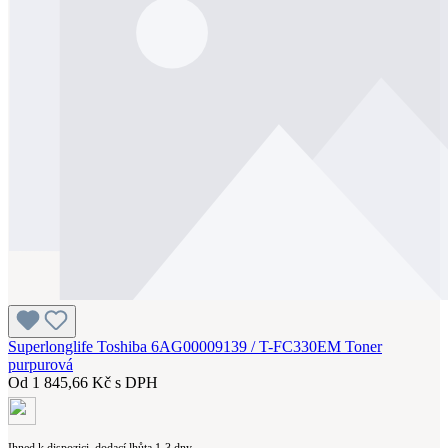
Superlonglife Toshiba 6AG00009139 / T-FC330EM Toner
purpurová
Od
1 845,66 Kč s DPH
Ihned k dispozici, dodací lhůta 1-3 dny