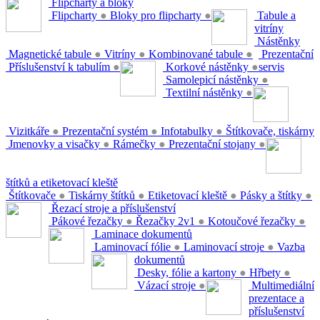
Flipcharty a bloky
Flipcharty
●
Bloky pro flipcharty
●
Tabule a
vitríny
Nástěnky
Magnetické tabule
●
Vitríny
●
Kombinované tabule
●
Prezentační
Příslušenství k tabulím
●
Korkové nástěnky
●
servis
Samolepicí nástěnky
●
Textilní nástěnky
●
Vizitkáře
●
Prezentační systém
●
Infotabulky
●
Štítkovače, tiskárny
Jmenovky a visačky
●
Rámečky
●
Prezentační stojany
●
štítků a etiketovací kleště
Štítkovače
●
Tiskárny štítků
●
Etiketovací kleště
●
Pásky a štítky
●
Řezací stroje a příslušenství
Pákové řezačky
●
Řezačky 2v1
●
Kotoučové řezačky
●
Laminace dokumentů
Laminovací fólie
●
Laminovací stroje
●
Vazba
dokumentů
Desky, fólie a kartony
●
Hřbety
●
Vázací stroje
●
Multimediální
prezentace a
příslušenství