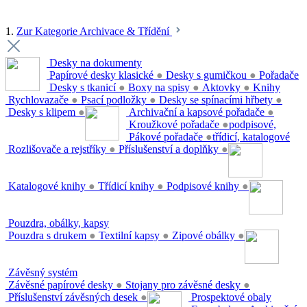
1.
Zur Kategorie Archivace & Třídění
Desky na dokumenty
Papírové desky klasické
●
Desky s gumičkou
●
Pořadače
Desky s tkanicí
●
Boxy na spisy
●
Aktovky
●
Knihy
Rychlovazače
●
Psací podložky
●
Desky se spínacími hřbety
●
Desky s klipem
●
Archivační a kapsové pořadače
●
Kroužkové pořadače
●
podpisové,
Pákové pořadače
●
třídicí, katalogové
Rozlišovače a rejstříky
●
Příslušenství a doplňky
●
Katalogové knihy
●
Třídicí knihy
●
Podpisové knihy
●
Pouzdra, obálky, kapsy
Pouzdra s drukem
●
Textilní kapsy
●
Zipové obálky
●
Závěsný systém
Závěsné papírové desky
●
Stojany pro závěsné desky
●
Příslušenství závěsných desek
●
Prospektové obaly