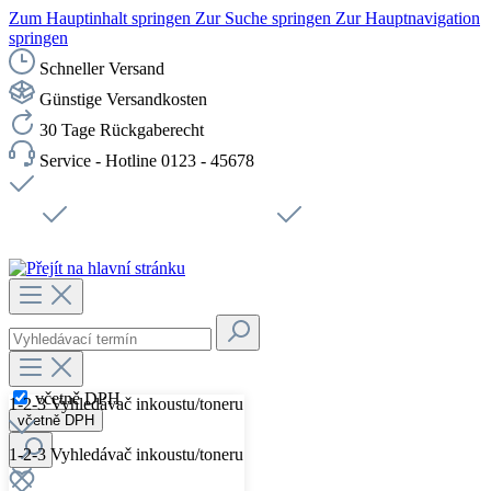
Zum Hauptinhalt springen
Zur Suche springen
Zur Hauptnavigation
springen
Schneller Versand
Günstige Versandkosten
30 Tage Rückgaberecht
Service - Hotline 0123 - 45678
Doprava zdarma od 1199 Kč bez DPH
Zabezpečené připojení SSL
Rychlé doručení
Podpora
Udržitelnost
Pracovní místa
včetně DPH
1-2-3 Vyhledávač inkoustu/toneru
včetně DPH
1-2-3 Vyhledávač inkoustu/toneru