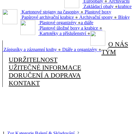
Euroobaly
●
Archivační
Zakládací obaly
●
krabice
Kartonové stojany na časopisy
●
Plastové boxy
Papírové archivační krabice
●
Archivační spony
●
Bloky
Plastové organizéry
●
a diáře
Plastové úložné boxy a krabice
●
Kartotéky a příslušenství
●
O NÁS
Zápisníky a záznamní knihy
●
Diáře a organizéry
●
TÝM
UDRŽITELNOST
UŽITEČNÉ INFORMACE
DORUČENÍ A DOPRAVA
KONTAKT
1.
Zur Kategorie Balení & Skladování