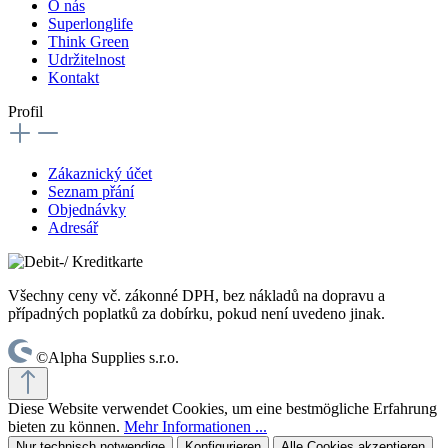
O nás
Superlonglife
Think Green
Udržitelnost
Kontakt
Profil
Zákaznický účet
Seznam přání
Objednávky
Adresář
Všechny ceny vč. zákonné DPH, bez nákladů na dopravu a
případných poplatků za dobírku, pokud není uvedeno jinak.
©Alpha Supplies s.r.o.
Diese Website verwendet Cookies, um eine bestmögliche Erfahrung
bieten zu können.
Mehr Informationen ...
Nur technisch notwendige
Konfigurieren
Alle Cookies akzeptieren