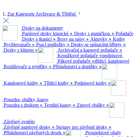
1.
Zur Kategorie Archivace & Třídění
Desky na dokumenty
Papírové desky klasické
●
Desky s gumičkou
●
Pořadače
Desky s tkanicí
●
Boxy na spisy
●
Aktovky
●
Knihy
Rychlovazače
●
Psací podložky
●
Desky se spínacími hřbety
●
Desky s klipem
●
Archivační a kapsové pořadače
●
Kroužkové pořadače
●
podpisové,
Pákové pořadače
●
třídicí, katalogové
Rozlišovače a rejstříky
●
Příslušenství a doplňky
●
Katalogové knihy
●
Třídicí knihy
●
Podpisové knihy
●
Pouzdra, obálky, kapsy
Pouzdra s drukem
●
Textilní kapsy
●
Zipové obálky
●
Závěsný systém
Závěsné papírové desky
●
Stojany pro závěsné desky
●
Příslušenství závěsných desek
●
Prospektové obaly