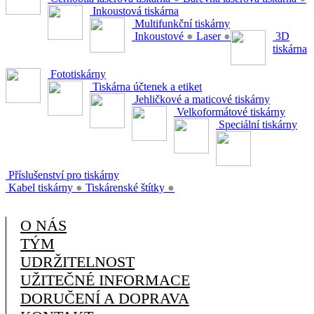
Inkoustová tiskárna
Multifunkční tiskárny
Inkoustové
●
Laser
●
3D
tiskárna
Fototiskárny
Tiskárna účtenek a etiket
Jehličkové a maticové tiskárny
Velkoformátové tiskárny
Speciální tiskárny
Příslušenství pro tiskárny
Kabel tiskárny
●
Tiskárenské štítky
●
O NÁS
TÝM
UDRŽITELNOST
UŽITEČNÉ INFORMACE
DORUČENÍ A DOPRAVA