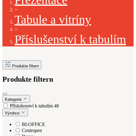
>
Tabule a vitríny
>
Příslušenství k tabulím
Produkte filtern
Produkte filtern
Kategorie
Příslušenství k tabulím
48
Výrobce
BI-OFFICE
Centropen