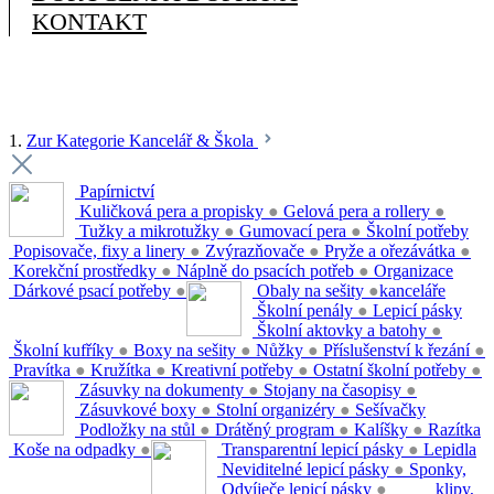
KONTAKT
1.
Zur Kategorie Kancelář & Škola
Papírnictví
Kuličková pera a propisky
●
Gelová pera a rollery
●
Tužky a mikrotužky
●
Gumovací pera
●
Školní potřeby
Popisovače, fixy a linery
●
Zvýrazňovače
●
Pryže a ořezávátka
●
Korekční prostředky
●
Náplně do psacích potřeb
●
Organizace
Dárkové psací potřeby
●
Obaly na sešity
●
kanceláře
Školní penály
●
Lepicí pásky
Školní aktovky a batohy
●
Školní kufříky
●
Boxy na sešity
●
Nůžky
●
Příslušenství k řezání
●
Pravítka
●
Kružítka
●
Kreativní potřeby
●
Ostatní školní potřeby
●
Zásuvky na dokumenty
●
Stojany na časopisy
●
Zásuvkové boxy
●
Stolní organizéry
●
Sešívačky
Podložky na stůl
●
Drátěný program
●
Kalíšky
●
Razítka
Koše na odpadky
●
Transparentní lepicí pásky
●
Lepidla
Neviditelné lepicí pásky
●
Sponky,
Odvíječe lepicí pásky
●
klipy,