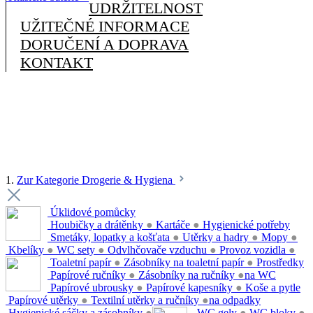
UDRŽITELNOST
UŽITEČNÉ INFORMACE
DORUČENÍ A DOPRAVA
KONTAKT
1.
Zur Kategorie Drogerie & Hygiena
Úklidové pomůcky
Houbičky a drátěnky
●
Kartáče
●
Hygienické potřeby
Smetáky, lopatky a košťata
●
Utěrky a hadry
●
Mopy
●
Kbelíky
●
WC sety
●
Odvlhčovače vzduchu
●
Provoz vozidla
●
Toaletní papír
●
Zásobníky na toaletní papír
●
Prostředky
Papírové ručníky
●
Zásobníky na ručníky
●
na WC
Papírové ubrousky
●
Papírové kapesníky
●
Koše a pytle
Papírové utěrky
●
Textilní utěrky a ručníky
●
na odpadky
Hygienické sáčky a zásobníky
●
WC gely
●
WC bloky
●