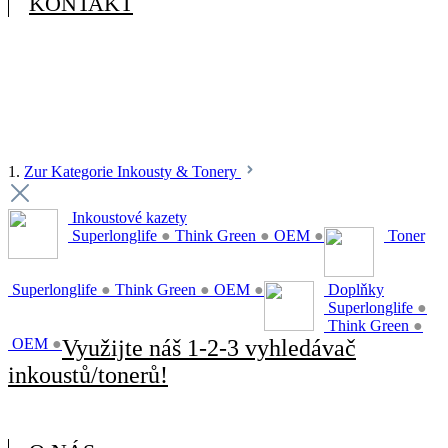
KONTAKT
1.
Zur Kategorie Inkousty & Tonery
Inkoustové kazety
Superlonglife
●
Think Green
●
OEM
●
Toner
Superlonglife
●
Think Green
●
OEM
●
Doplňky
Superlonglife
●
Think Green
●
OEM
●
Využijte náš 1-2-3 vyhledávač
inkoustů/tonerů!