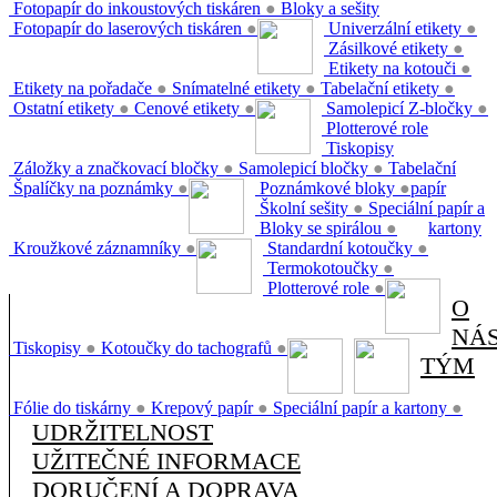
Fotopapír do inkoustových tiskáren
●
Bloky a sešity
Fotopapír do laserových tiskáren
●
Univerzální etikety
●
Zásilkové etikety
●
Etikety na kotouči
●
Etikety na pořadače
●
Snímatelné etikety
●
Tabelační etikety
●
Ostatní etikety
●
Cenové etikety
●
Samolepicí Z-bločky
●
Plotterové role
Tiskopisy
Záložky a značkovací bločky
●
Samolepicí bločky
●
Tabelační
Špalíčky na poznámky
●
Poznámkové bloky
●
papír
Školní sešity
●
Speciální papír a
Bloky se spirálou
●
kartony
Kroužkové záznamníky
●
Standardní kotoučky
●
Termokotoučky
●
Plotterové role
●
O
NÁ
Tiskopisy
●
Kotoučky do tachografů
●
TÝM
Fólie do tiskárny
●
Krepový papír
●
Speciální papír a kartony
●
UDRŽITELNOST
UŽITEČNÉ INFORMACE
DORUČENÍ A DOPRAVA