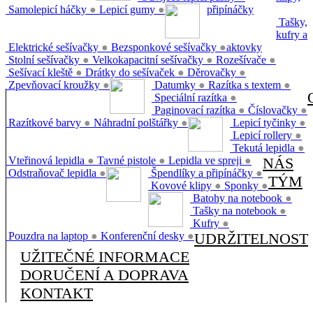
Samolepicí háčky
●
Lepicí gumy
●
připínáčky
Tašky,
kufry a
Elektrické sešívačky
●
Bezsponkové sešívačky
●
aktovky
Stolní sešívačky
●
Velkokapacitní sešívačky
●
Rozešívače
●
Sešívací kleště
●
Drátky do sešívaček
●
Děrovačky
●
Zpevňovací kroužky
●
Datumky
●
Razítka s textem
●
Speciální razítka
●
Paginovací razítka
●
Číslovačky
●
Razítkové barvy
●
Náhradní polštářky
●
Lepicí tyčinky
●
Lepicí rollery
●
Tekutá lepidla
●
Vteřinová lepidla
●
Tavné pistole
●
Lepidla ve spreji
●
NÁS
Odstraňovač lepidla
●
Špendlíky a připínáčky
●
TÝM
Kovové klipy
●
Sponky
●
Batohy na notebook
●
Tašky na notebook
●
Kufry
●
Pouzdra na laptop
●
Konferenční desky
●
UDRŽITELNOST
UŽITEČNÉ INFORMACE
DORUČENÍ A DOPRAVA
KONTAKT