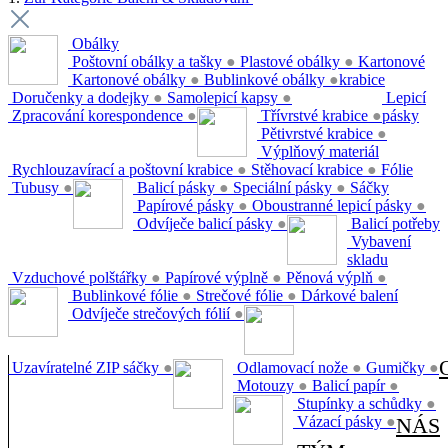
Obálky
Poštovní obálky a tašky
●
Plastové obálky
●
Kartonové
Kartonové obálky
●
Bublinkové obálky
●
krabice
Doručenky a dodejky
●
Samolepicí kapsy
●
Lepicí
Zpracování korespondence
●
Třívrstvé krabice
●
pásky
Pětivrstvé krabice
●
Výplňový materiál
Rychlouzavírací a poštovní krabice
●
Stěhovací krabice
●
Fólie
Tubusy
●
Balicí pásky
●
Speciální pásky
●
Sáčky
Papírové pásky
●
Oboustranné lepicí pásky
●
Odvíječe balicí pásky
●
Balicí potřeby
Vybavení
skladu
Vzduchové polštářky
●
Papírové výplně
●
Pěnová výplň
●
Bublinkové fólie
●
Strečové fólie
●
Dárkové balení
Odvíječe strečových fólií
●
Uzavíratelné ZIP sáčky
●
Odlamovací nože
●
Gumičky
●
Motouzy
●
Balicí papír
●
Stupínky a schůdky
●
Vázací pásky
●
NÁS