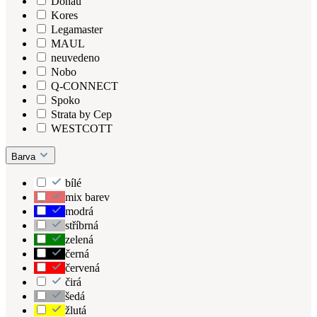
Donau
Kores
Legamaster
MAUL
neuvedeno
Nobo
Q-CONNECT
Spoko
Strata by Cep
WESTCOTT
Barva
bílé
mix barev
modrá
stříbrná
zelená
černá
červená
čirá
šedá
žlutá