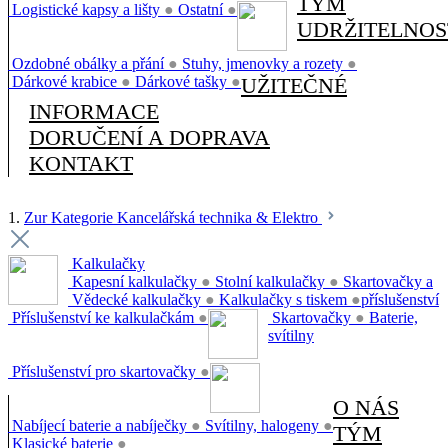
TÝM
Logistické kapsy a lišty
●
Ostatní
●
UDRŽITELNOS
Ozdobné obálky a přání
●
Stuhy, jmenovky a rozety
●
Dárkové krabice
●
Dárkové tašky
●
UŽITEČNÉ
INFORMACE
DORUČENÍ A DOPRAVA
KONTAKT
1.
Zur Kategorie Kancelářská technika & Elektro
Kalkulačky
Kapesní kalkulačky
●
Stolní kalkulačky
●
Skartovačky a
Vědecké kalkulačky
●
Kalkulačky s tiskem
●
příslušenství
Příslušenství ke kalkulačkám
●
Skartovačky
●
Baterie,
svítilny
Příslušenství pro skartovačky
●
O NÁS
Nabíjecí baterie a nabíječky
●
Svítilny, halogeny
●
TÝM
Klasické baterie
●