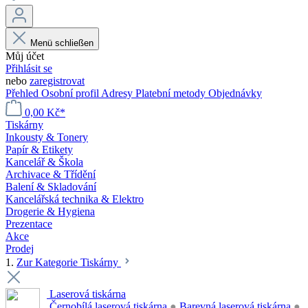
Menü schließen
Můj účet
Přihlásit se
nebo
zaregistrovat
Přehled
Osobní profil
Adresy
Platební metody
Objednávky
0,00 Kč*
Tiskárny
Inkousty & Tonery
Papír & Etikety
Kancelář & Škola
Archivace & Třídění
Balení & Skladování
Kancelářská technika & Elektro
Drogerie & Hygiena
Prezentace
Akce
Prodej
1.
Zur Kategorie Tiskárny
Laserová tiskárna
Černobílá laserová tiskárna
●
Barevná laserová tiskárna
●