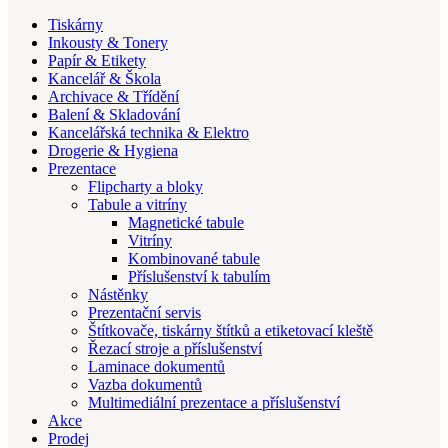
Tiskárny
Inkousty & Tonery
Papír & Etikety
Kancelář & Škola
Archivace & Třídění
Balení & Skladování
Kancelářská technika & Elektro
Drogerie & Hygiena
Prezentace
Flipcharty a bloky
Tabule a vitríny
Magnetické tabule
Vitríny
Kombinované tabule
Příslušenství k tabulím
Nástěnky
Prezentační servis
Štítkovače, tiskárny štítků a etiketovací kleště
Řezací stroje a příslušenství
Laminace dokumentů
Vazba dokumentů
Multimediální prezentace a příslušenství
Akce
Prodej