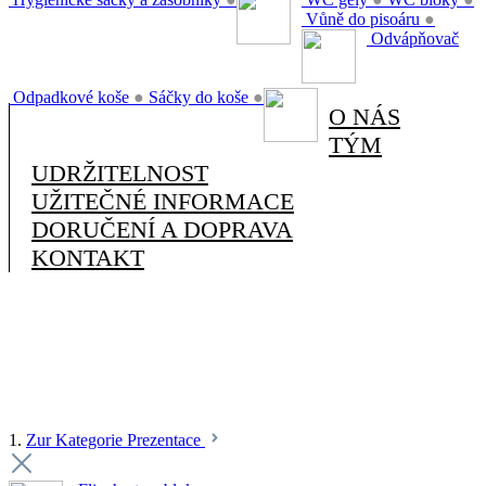
Vůně do pisoáru
●
Odvápňovač
Odpadkové koše
●
Sáčky do koše
●
O NÁS
TÝM
UDRŽITELNOST
UŽITEČNÉ INFORMACE
DORUČENÍ A DOPRAVA
KONTAKT
1.
Zur Kategorie Prezentace