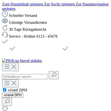
Zum Hauptinhalt springen
Zur Suche springen
Zur Hauptnavigation
springen
Schneller Versand
Günstige Versandkosten
30 Tage Rückgaberecht
Service - Hotline 0123 - 45678
Doprava zdarma od 1199 Kč bez DPH
Zabezpečené připojení SSL
Rychlé doručení
Podpora
Udržitelnost
Pracovní místa
včetně DPH
včetně DPH