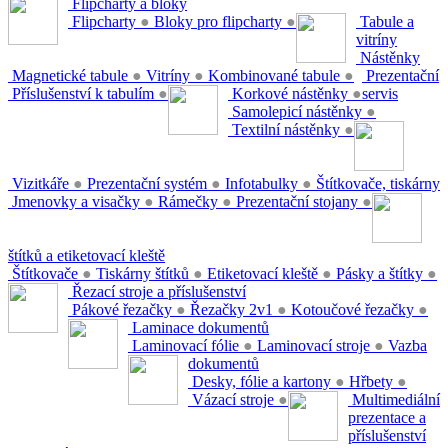
Flipcharty a bloky
Flipcharty
●
Bloky pro flipcharty
●
Tabule a
vitríny
Nástěnky
Magnetické tabule
●
Vitríny
●
Kombinované tabule
●
Prezentační
Příslušenství k tabulím
●
Korkové nástěnky
●
servis
Samolepicí nástěnky
●
Textilní nástěnky
●
Vizitkáře
●
Prezentační systém
●
Infotabulky
●
Štítkovače, tiskárny
Jmenovky a visačky
●
Rámečky
●
Prezentační stojany
●
štítků a etiketovací kleště
Štítkovače
●
Tiskárny štítků
●
Etiketovací kleště
●
Pásky a štítky
●
Řezací stroje a příslušenství
Pákové řezačky
●
Řezačky 2v1
●
Kotoučové řezačky
●
Laminace dokumentů
Laminovací fólie
●
Laminovací stroje
●
Vazba
dokumentů
Desky, fólie a kartony
●
Hřbety
●
Vázací stroje
●
Multimediální
prezentace a
příslušenství