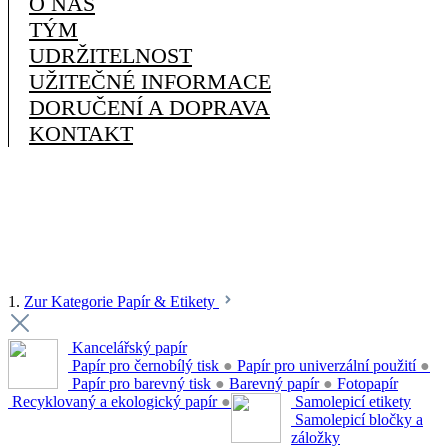
O NÁS
TÝM
UDRŽITELNOST
UŽITEČNÉ INFORMACE
DORUČENÍ A DOPRAVA
KONTAKT
1.
Zur Kategorie Papír & Etikety
Kancelářský papír
Papír pro černobílý tisk
●
Papír pro univerzální použití
●
Papír pro barevný tisk
●
Barevný papír
●
Fotopapír
Recyklovaný a ekologický papír
●
Samolepicí etikety
Samolepicí bločky a
záložky