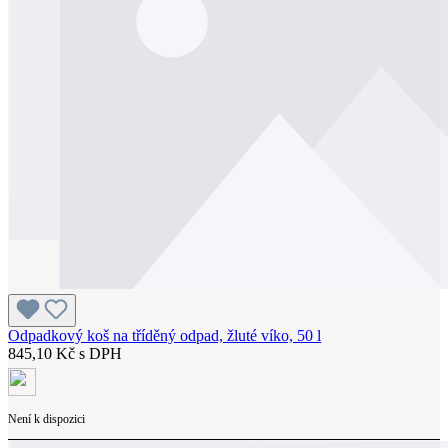
Odpadkový koš na tříděný odpad, žluté víko, 50 l
845,10 Kč s DPH
Není k dispozici