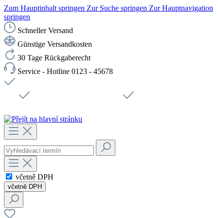
Zum Hauptinhalt springen
Zur Suche springen
Zur Hauptnavigation
springen
Schneller Versand
Günstige Versandkosten
30 Tage Rückgaberecht
Service - Hotline 0123 - 45678
Doprava zdarma od 1199 Kč bez DPH
Zabezpečené připojení SSL
Rychlé doručení
Podpora
Udržitelnost
Pracovní místa
včetně DPH
včetně DPH