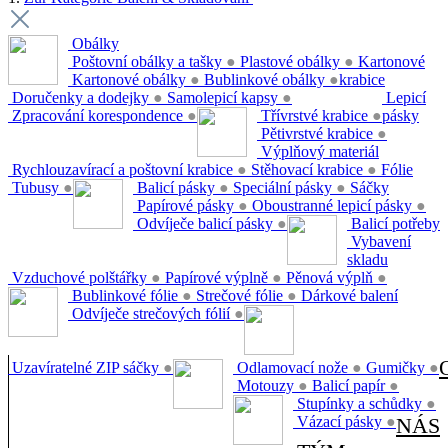
Obálky
Poštovní obálky a tašky
●
Plastové obálky
●
Kartonové
Kartonové obálky
●
Bublinkové obálky
●
krabice
Doručenky a dodejky
●
Samolepicí kapsy
●
Lepicí
Zpracování korespondence
●
Třívrstvé krabice
●
pásky
Pětivrstvé krabice
●
Výplňový materiál
Rychlouzavírací a poštovní krabice
●
Stěhovací krabice
●
Fólie
Tubusy
●
Balicí pásky
●
Speciální pásky
●
Sáčky
Papírové pásky
●
Oboustranné lepicí pásky
●
Odvíječe balicí pásky
●
Balicí potřeby
Vybavení
skladu
Vzduchové polštářky
●
Papírové výplně
●
Pěnová výplň
●
Bublinkové fólie
●
Strečové fólie
●
Dárkové balení
Odvíječe strečových fólií
●
Uzavíratelné ZIP sáčky
●
Odlamovací nože
●
Gumičky
●
Motouzy
●
Balicí papír
●
Stupínky a schůdky
●
Vázací pásky
●
NÁS