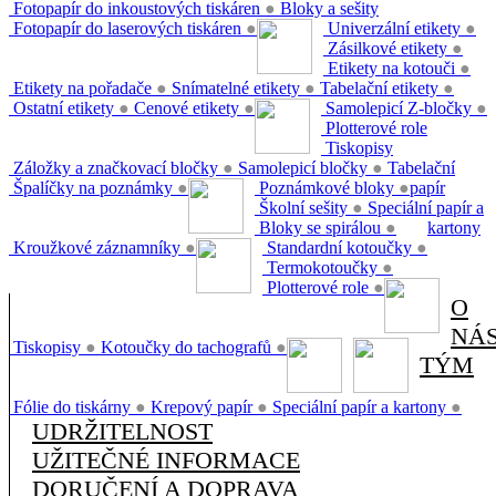
Fotopapír do inkoustových tiskáren
●
Bloky a sešity
Fotopapír do laserových tiskáren
●
Univerzální etikety
●
Zásilkové etikety
●
Etikety na kotouči
●
Etikety na pořadače
●
Snímatelné etikety
●
Tabelační etikety
●
Ostatní etikety
●
Cenové etikety
●
Samolepicí Z-bločky
●
Plotterové role
Tiskopisy
Záložky a značkovací bločky
●
Samolepicí bločky
●
Tabelační
Špalíčky na poznámky
●
Poznámkové bloky
●
papír
Školní sešity
●
Speciální papír a
Bloky se spirálou
●
kartony
Kroužkové záznamníky
●
Standardní kotoučky
●
Termokotoučky
●
Plotterové role
●
O
NÁ
Tiskopisy
●
Kotoučky do tachografů
●
TÝM
Fólie do tiskárny
●
Krepový papír
●
Speciální papír a kartony
●
UDRŽITELNOST
UŽITEČNÉ INFORMACE
DORUČENÍ A DOPRAVA