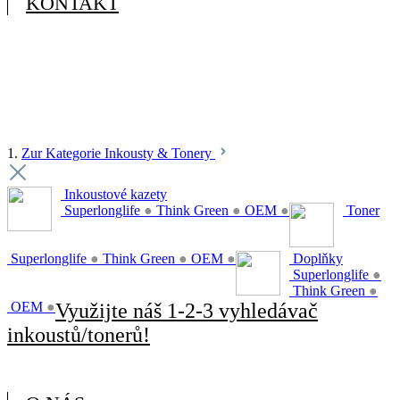
KONTAKT
1.
Zur Kategorie Inkousty & Tonery
Inkoustové kazety
Superlonglife
●
Think Green
●
OEM
●
Toner
Superlonglife
●
Think Green
●
OEM
●
Doplňky
Superlonglife
●
Think Green
●
OEM
●
Využijte náš 1-2-3 vyhledávač
inkoustů/tonerů!