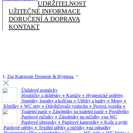
UDRŽITELNOST
UŽITEČNÉ INFORMACE
DORUČENÍ A DOPRAVA
KONTAKT
1.
Zur Kategorie Drogerie & Hygiena
Úklidové pomůcky
Houbičky a drátěnky
●
Kartáče
●
Hygienické potřeby
Smetáky, lopatky a košťata
●
Utěrky a hadry
●
Mopy
●
Kbelíky
●
WC sety
●
Odvlhčovače vzduchu
●
Provoz vozidla
●
Toaletní papír
●
Zásobníky na toaletní papír
●
Prostředky
Papírové ručníky
●
Zásobníky na ručníky
●
na WC
Papírové ubrousky
●
Papírové kapesníky
●
Koše a pytle
Papírové utěrky
●
Textilní utěrky a ručníky
●
na odpadky
Hygienické sáčky a zásobníky
●
WC gely
●
WC bloky
●