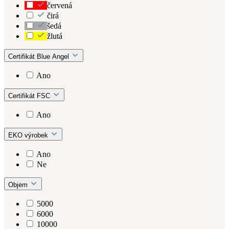
červená
čirá
šedá
žlutá
Certifikát Blue Angel
Ano
Certifikát FSC
Ano
EKO výrobek
Ano
Ne
Objem
5000
6000
10000