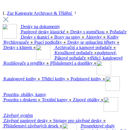
1.
Zur Kategorie Archivace & Třídění
Desky na dokumenty
Papírové desky klasické
●
Desky s gumičkou
●
Pořadače
Desky s tkanicí
●
Boxy na spisy
●
Aktovky
●
Knihy
Rychlovazače
●
Psací podložky
●
Desky se spínacími hřbety
●
Desky s klipem
●
Archivační a kapsové pořadače
●
Kroužkové pořadače
●
podpisové,
Pákové pořadače
●
třídicí, katalogové
Rozlišovače a rejstříky
●
Příslušenství a doplňky
●
Katalogové knihy
●
Třídicí knihy
●
Podpisové knihy
●
Pouzdra, obálky, kapsy
Pouzdra s drukem
●
Textilní kapsy
●
Zipové obálky
●
Závěsný systém
Závěsné papírové desky
●
Stojany pro závěsné desky
●
Příslušenství závěsných desek
●
Prospektové obaly