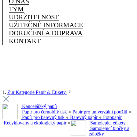
O NÁS
TÝM
UDRŽITELNOST
UŽITEČNÉ INFORMACE
DORUČENÍ A DOPRAVA
KONTAKT
1.
Zur Kategorie Papír & Etikety
Kancelářský papír
Papír pro černobílý tisk
●
Papír pro univerzální použití
●
Papír pro barevný tisk
●
Barevný papír
●
Fotopapír
Recyklovaný a ekologický papír
●
Samolepicí etikety
Samolepicí bločky a
záložky