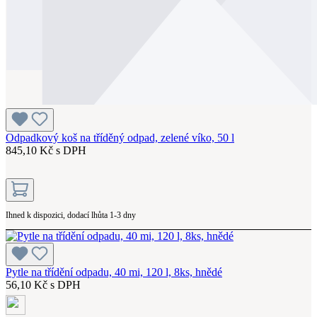
Odpadkový koš na tříděný odpad, zelené víko, 50 l
845,10 Kč s DPH
Ihned k dispozici, dodací lhůta 1-3 dny
Pytle na třídění odpadu, 40 mi, 120 l, 8ks, hnědé
56,10 Kč s DPH