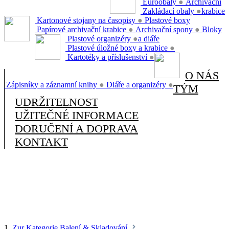
Euroobaly
●
Archivační
Zakládací obaly
●
krabice
Kartonové stojany na časopisy
●
Plastové boxy
Papírové archivační krabice
●
Archivační spony
●
Bloky
Plastové organizéry
●
a diáře
Plastové úložné boxy a krabice
●
Kartotéky a příslušenství
●
O NÁS
Zápisníky a záznamní knihy
●
Diáře a organizéry
●
TÝM
UDRŽITELNOST
UŽITEČNÉ INFORMACE
DORUČENÍ A DOPRAVA
KONTAKT
1.
Zur Kategorie Balení & Skladování