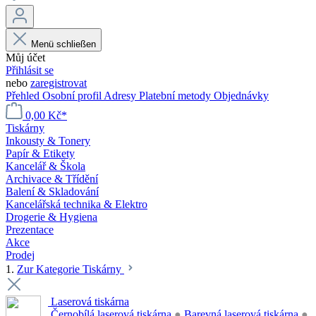
Menü schließen
Můj účet
Přihlásit se
nebo
zaregistrovat
Přehled
Osobní profil
Adresy
Platební metody
Objednávky
0,00 Kč*
Tiskárny
Inkousty & Tonery
Papír & Etikety
Kancelář & Škola
Archivace & Třídění
Balení & Skladování
Kancelářská technika & Elektro
Drogerie & Hygiena
Prezentace
Akce
Prodej
1.
Zur Kategorie Tiskárny
Laserová tiskárna
Černobílá laserová tiskárna
●
Barevná laserová tiskárna
●