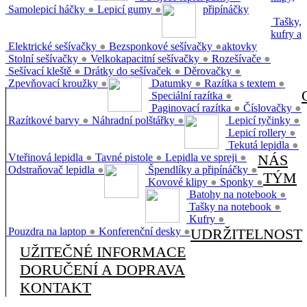
Samolepicí háčky
●
Lepicí gumy
●
připínáčky
Tašky,
kufry a
Elektrické sešívačky
●
Bezsponkové sešívačky
●
aktovky
Stolní sešívačky
●
Velkokapacitní sešívačky
●
Rozešívače
●
Sešívací kleště
●
Drátky do sešívaček
●
Děrovačky
●
Zpevňovací kroužky
●
Datumky
●
Razítka s textem
●
Speciální razítka
●
Paginovací razítka
●
Číslovačky
●
Razítkové barvy
●
Náhradní polštářky
●
Lepicí tyčinky
●
Lepicí rollery
●
Tekutá lepidla
●
Vteřinová lepidla
●
Tavné pistole
●
Lepidla ve spreji
●
NÁS
Odstraňovač lepidla
●
Špendlíky a připínáčky
●
TÝM
Kovové klipy
●
Sponky
●
Batohy na notebook
●
Tašky na notebook
●
Kufry
●
Pouzdra na laptop
●
Konferenční desky
●
UDRŽITELNOST
UŽITEČNÉ INFORMACE
DORUČENÍ A DOPRAVA
KONTAKT