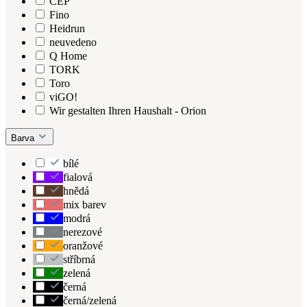
CEP
Fino
Heidrun
neuvedeno
Q Home
TORK
Toro
viGO!
Wir gestalten Ihren Haushalt - Orion
Barva
bílé
fialová
hnědá
mix barev
modrá
nerezové
oranžové
stříbrná
zelená
černá
černá/zelená