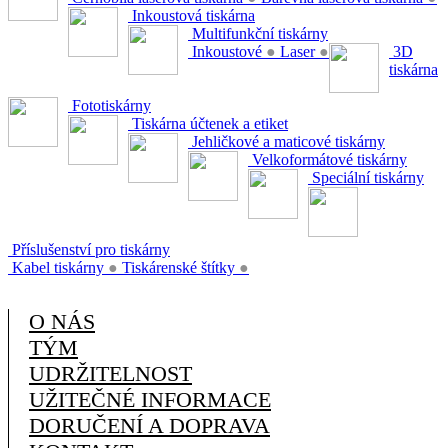
Inkoustová tiskárna
Multifunkční tiskárny
Inkoustové
●
Laser
●
3D
tiskárna
Fototiskárny
Tiskárna účtenek a etiket
Jehličkové a maticové tiskárny
Velkoformátové tiskárny
Speciální tiskárny
Příslušenství pro tiskárny
Kabel tiskárny
●
Tiskárenské štítky
●
O NÁS
TÝM
UDRŽITELNOST
UŽITEČNÉ INFORMACE
DORUČENÍ A DOPRAVA