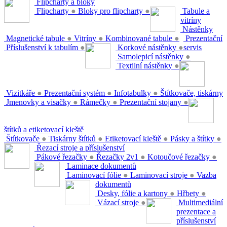
Flipcharty a bloky
Flipcharty
●
Bloky pro flipcharty
●
Tabule a
vitríny
Nástěnky
Magnetické tabule
●
Vitríny
●
Kombinované tabule
●
Prezentační
Příslušenství k tabulím
●
Korkové nástěnky
●
servis
Samolepicí nástěnky
●
Textilní nástěnky
●
Vizitkáře
●
Prezentační systém
●
Infotabulky
●
Štítkovače, tiskárny
Jmenovky a visačky
●
Rámečky
●
Prezentační stojany
●
štítků a etiketovací kleště
Štítkovače
●
Tiskárny štítků
●
Etiketovací kleště
●
Pásky a štítky
●
Řezací stroje a příslušenství
Pákové řezačky
●
Řezačky 2v1
●
Kotoučové řezačky
●
Laminace dokumentů
Laminovací fólie
●
Laminovací stroje
●
Vazba
dokumentů
Desky, fólie a kartony
●
Hřbety
●
Vázací stroje
●
Multimediální
prezentace a
příslušenství