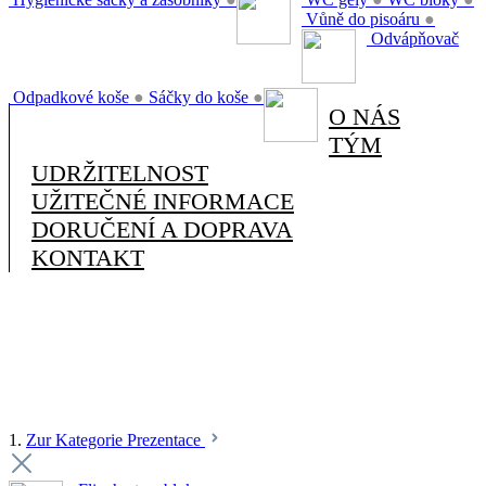
Vůně do pisoáru
●
Odvápňovač
Odpadkové koše
●
Sáčky do koše
●
O NÁS
TÝM
UDRŽITELNOST
UŽITEČNÉ INFORMACE
DORUČENÍ A DOPRAVA
KONTAKT
1.
Zur Kategorie Prezentace