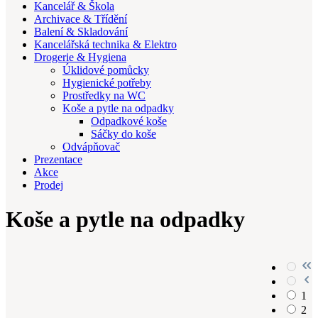
Kancelář & Škola
Archivace & Třídění
Balení & Skladování
Kancelářská technika & Elektro
Drogerie & Hygiena
Úklidové pomůcky
Hygienické potřeby
Prostředky na WC
Koše a pytle na odpadky
Odpadkové koše
Sáčky do koše
Odvápňovač
Prezentace
Akce
Prodej
Koše a pytle na odpadky
1
2