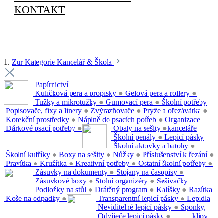
KONTAKT
1.
Zur Kategorie Kancelář & Škola
Papírnictví
Kuličková pera a propisky
●
Gelová pera a rollery
●
Tužky a mikrotužky
●
Gumovací pera
●
Školní potřeby
Popisovače, fixy a linery
●
Zvýrazňovače
●
Pryže a ořezávátka
●
Korekční prostředky
●
Náplně do psacích potřeb
●
Organizace
Dárkové psací potřeby
●
Obaly na sešity
●
kanceláře
Školní penály
●
Lepicí pásky
Školní aktovky a batohy
●
Školní kufříky
●
Boxy na sešity
●
Nůžky
●
Příslušenství k řezání
●
Pravítka
●
Kružítka
●
Kreativní potřeby
●
Ostatní školní potřeby
●
Zásuvky na dokumenty
●
Stojany na časopisy
●
Zásuvkové boxy
●
Stolní organizéry
●
Sešívačky
Podložky na stůl
●
Drátěný program
●
Kalíšky
●
Razítka
Koše na odpadky
●
Transparentní lepicí pásky
●
Lepidla
Neviditelné lepicí pásky
●
Sponky,
Odvíječe lepicí pásky
●
klipy,