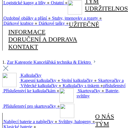
TÝM
Logistické kapsy a lišty
●
Ostatní
●
UDRŽITELNOS
Ozdobné obálky a přání
●
Stuhy, jmenovky a rozety
●
Dárkové krabice
●
Dárkové tašky
●
UŽITEČNÉ
INFORMACE
DORUČENÍ A DOPRAVA
KONTAKT
1.
Zur Kategorie Kancelářská technika & Elektro
Kalkulačky
Kapesní kalkulačky
●
Stolní kalkulačky
●
Skartovačky a
Vědecké kalkulačky
●
Kalkulačky s tiskem
●
příslušenství
Příslušenství ke kalkulačkám
●
Skartovačky
●
Baterie,
svítilny
Příslušenství pro skartovačky
●
O NÁS
Nabíjecí baterie a nabíječky
●
Svítilny, halogeny
●
TÝM
Klasické baterie
●