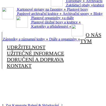
Euroobaly
●
Archivační
Zakládací obaly
●
krabice
Kartonové stojany na časopisy
●
Plastové boxy
Papírové archivační krabice
●
Archivační spony
●
Bloky
Plastové organizéry
●
a diáře
Plastové úložné boxy a krabice
●
Kartotéky a příslušenství
●
O NÁS
Zápisníky a záznamní knihy
●
Diáře a organizéry
●
TÝM
UDRŽITELNOST
UŽITEČNÉ INFORMACE
DORUČENÍ A DOPRAVA
KONTAKT
1.
Zur Kategorie Balení & Skladování