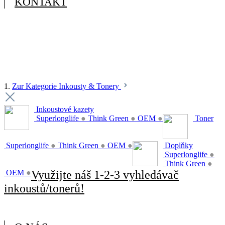
KONTAKT
1.
Zur Kategorie Inkousty & Tonery
Inkoustové kazety
Superlonglife
●
Think Green
●
OEM
●
Toner
Superlonglife
●
Think Green
●
OEM
●
Doplňky
Superlonglife
●
Think Green
●
OEM
●
Využijte náš 1-2-3 vyhledávač
inkoustů/tonerů!