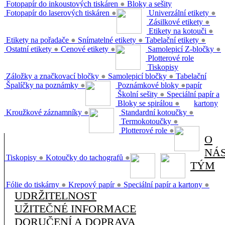
Fotopapír do inkoustových tiskáren
●
Bloky a sešity
Fotopapír do laserových tiskáren
●
Univerzální etikety
●
Zásilkové etikety
●
Etikety na kotouči
●
Etikety na pořadače
●
Snímatelné etikety
●
Tabelační etikety
●
Ostatní etikety
●
Cenové etikety
●
Samolepicí Z-bločky
●
Plotterové role
Tiskopisy
Záložky a značkovací bločky
●
Samolepicí bločky
●
Tabelační
Špalíčky na poznámky
●
Poznámkové bloky
●
papír
Školní sešity
●
Speciální papír a
Bloky se spirálou
●
kartony
Kroužkové záznamníky
●
Standardní kotoučky
●
Termokotoučky
●
Plotterové role
●
O
NÁ
Tiskopisy
●
Kotoučky do tachografů
●
TÝM
Fólie do tiskárny
●
Krepový papír
●
Speciální papír a kartony
●
UDRŽITELNOST
UŽITEČNÉ INFORMACE
DORUČENÍ A DOPRAVA