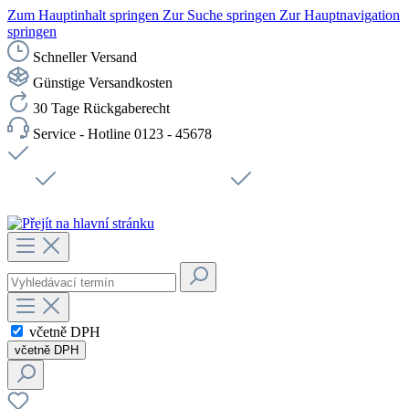
Zum Hauptinhalt springen
Zur Suche springen
Zur Hauptnavigation
springen
Schneller Versand
Günstige Versandkosten
30 Tage Rückgaberecht
Service - Hotline 0123 - 45678
Doprava zdarma od 1199 Kč bez DPH
Zabezpečené připojení SSL
Rychlé doručení
Podpora
Udržitelnost
Pracovní místa
včetně DPH
včetně DPH