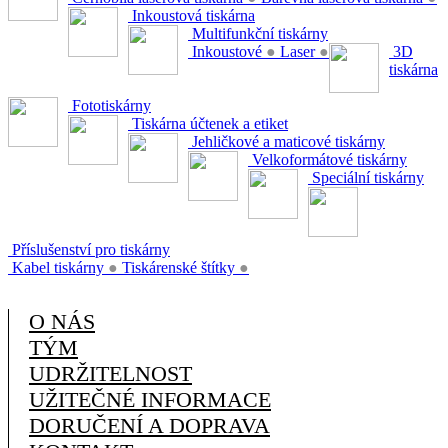
Inkoustová tiskárna
Multifunkční tiskárny
Inkoustové
●
Laser
●
3D
tiskárna
Fototiskárny
Tiskárna účtenek a etiket
Jehličkové a maticové tiskárny
Velkoformátové tiskárny
Speciální tiskárny
Příslušenství pro tiskárny
Kabel tiskárny
●
Tiskárenské štítky
●
O NÁS
TÝM
UDRŽITELNOST
UŽITEČNÉ INFORMACE
DORUČENÍ A DOPRAVA