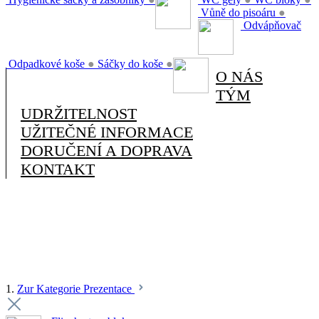
Vůně do pisoáru
●
Odvápňovač
Odpadkové koše
●
Sáčky do koše
●
O NÁS
TÝM
UDRŽITELNOST
UŽITEČNÉ INFORMACE
DORUČENÍ A DOPRAVA
KONTAKT
1.
Zur Kategorie Prezentace