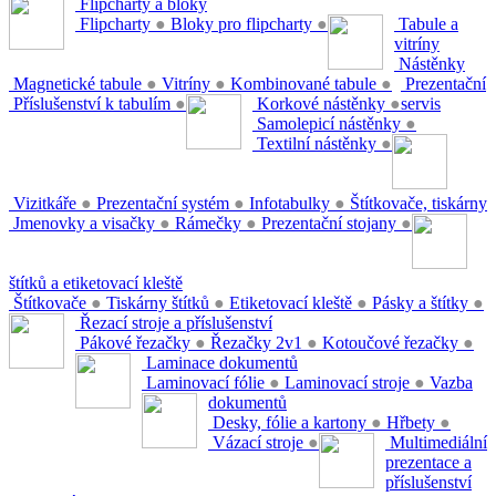
Flipcharty a bloky
Flipcharty
●
Bloky pro flipcharty
●
Tabule a
vitríny
Nástěnky
Magnetické tabule
●
Vitríny
●
Kombinované tabule
●
Prezentační
Příslušenství k tabulím
●
Korkové nástěnky
●
servis
Samolepicí nástěnky
●
Textilní nástěnky
●
Vizitkáře
●
Prezentační systém
●
Infotabulky
●
Štítkovače, tiskárny
Jmenovky a visačky
●
Rámečky
●
Prezentační stojany
●
štítků a etiketovací kleště
Štítkovače
●
Tiskárny štítků
●
Etiketovací kleště
●
Pásky a štítky
●
Řezací stroje a příslušenství
Pákové řezačky
●
Řezačky 2v1
●
Kotoučové řezačky
●
Laminace dokumentů
Laminovací fólie
●
Laminovací stroje
●
Vazba
dokumentů
Desky, fólie a kartony
●
Hřbety
●
Vázací stroje
●
Multimediální
prezentace a
příslušenství