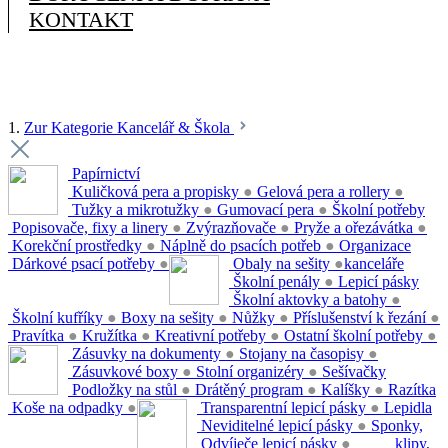
KONTAKT
1.
Zur Kategorie Kancelář & Škola
Papírnictví
Kuličková pera a propisky
●
Gelová pera a rollery
●
Tužky a mikrotužky
●
Gumovací pera
●
Školní potřeby
Popisovače, fixy a linery
●
Zvýrazňovače
●
Pryže a ořezávátka
●
Korekční prostředky
●
Náplně do psacích potřeb
●
Organizace
Dárkové psací potřeby
●
Obaly na sešity
●
kanceláře
Školní penály
●
Lepicí pásky
Školní aktovky a batohy
●
Školní kufříky
●
Boxy na sešity
●
Nůžky
●
Příslušenství k řezání
●
Pravítka
●
Kružítka
●
Kreativní potřeby
●
Ostatní školní potřeby
●
Zásuvky na dokumenty
●
Stojany na časopisy
●
Zásuvkové boxy
●
Stolní organizéry
●
Sešívačky
Podložky na stůl
●
Drátěný program
●
Kalíšky
●
Razítka
Koše na odpadky
●
Transparentní lepicí pásky
●
Lepidla
Neviditelné lepicí pásky
●
Sponky,
Odvíječe lepicí pásky
●
klipy,