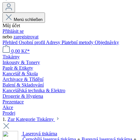
Menü schließen
Můj účet
Přihlásit se
nebo
zaregistrovat
Přehled
Osobní profil
Adresy
Platební metody
Objednávky
0,00 Kč*
Tiskárny
Inkousty & Tonery
Papír & Etikety
Kancelář & Škola
Archivace & Třídění
Balení & Skladování
Kancelářská technika & Elektro
Drogerie & Hygiena
Prezentace
Akce
Prodej
1.
Zur Kategorie Tiskárny
Laserová tiskárna
Černobílá laserová tiskárna
●
Barevná laserová tiskárna
●