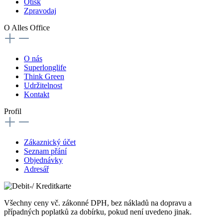
Otisk
Zpravodaj
O Alles Office
O nás
Superlonglife
Think Green
Udržitelnost
Kontakt
Profil
Zákaznický účet
Seznam přání
Objednávky
Adresář
Všechny ceny vč. zákonné DPH, bez nákladů na dopravu a
případných poplatků za dobírku, pokud není uvedeno jinak.