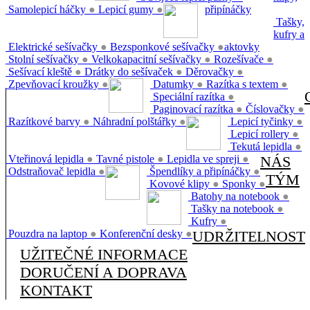
Samolepicí háčky
●
Lepicí gumy
●
připínáčky
Tašky,
kufry a
Elektrické sešívačky
●
Bezsponkové sešívačky
●
aktovky
Stolní sešívačky
●
Velkokapacitní sešívačky
●
Rozešívače
●
Sešívací kleště
●
Drátky do sešívaček
●
Děrovačky
●
Zpevňovací kroužky
●
Datumky
●
Razítka s textem
●
Speciální razítka
●
Paginovací razítka
●
Číslovačky
●
Razítkové barvy
●
Náhradní polštářky
●
Lepicí tyčinky
●
Lepicí rollery
●
Tekutá lepidla
●
Vteřinová lepidla
●
Tavné pistole
●
Lepidla ve spreji
●
NÁS
Odstraňovač lepidla
●
Špendlíky a připínáčky
●
TÝM
Kovové klipy
●
Sponky
●
Batohy na notebook
●
Tašky na notebook
●
Kufry
●
Pouzdra na laptop
●
Konferenční desky
●
UDRŽITELNOST
UŽITEČNÉ INFORMACE
DORUČENÍ A DOPRAVA
KONTAKT