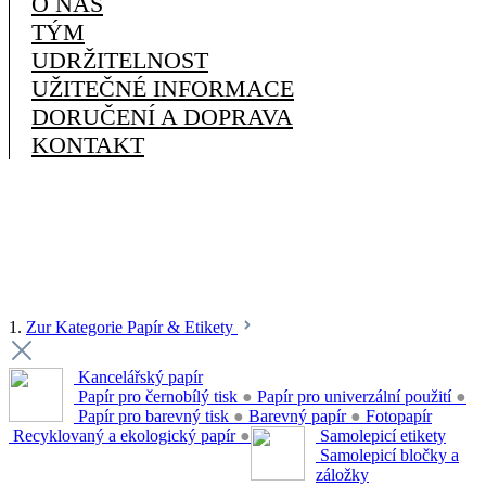
O NÁS
TÝM
UDRŽITELNOST
UŽITEČNÉ INFORMACE
DORUČENÍ A DOPRAVA
KONTAKT
1.
Zur Kategorie Papír & Etikety
Kancelářský papír
Papír pro černobílý tisk
●
Papír pro univerzální použití
●
Papír pro barevný tisk
●
Barevný papír
●
Fotopapír
Recyklovaný a ekologický papír
●
Samolepicí etikety
Samolepicí bločky a
záložky