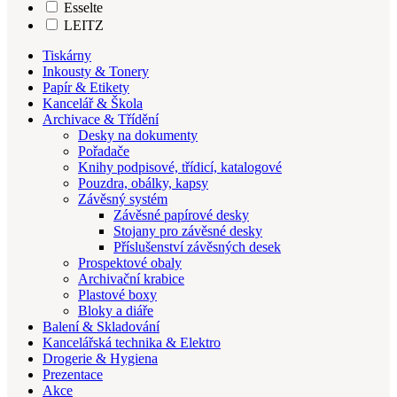
Esselte
LEITZ
Tiskárny
Inkousty & Tonery
Papír & Etikety
Kancelář & Škola
Archivace & Třídění
Desky na dokumenty
Pořadače
Knihy podpisové, třídicí, katalogové
Pouzdra, obálky, kapsy
Závěsný systém
Závěsné papírové desky
Stojany pro závěsné desky
Příslušenství závěsných desek
Prospektové obaly
Archivační krabice
Plastové boxy
Bloky a diáře
Balení & Skladování
Kancelářská technika & Elektro
Drogerie & Hygiena
Prezentace
Akce