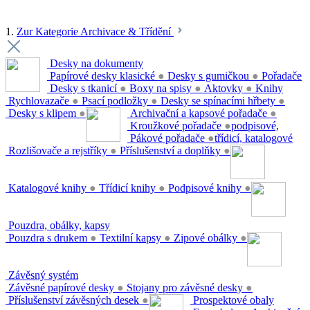
1.
Zur Kategorie Archivace & Třídění
Desky na dokumenty
Papírové desky klasické
●
Desky s gumičkou
●
Pořadače
Desky s tkanicí
●
Boxy na spisy
●
Aktovky
●
Knihy
Rychlovazače
●
Psací podložky
●
Desky se spínacími hřbety
●
Desky s klipem
●
Archivační a kapsové pořadače
●
Kroužkové pořadače
●
podpisové,
Pákové pořadače
●
třídicí, katalogové
Rozlišovače a rejstříky
●
Příslušenství a doplňky
●
Katalogové knihy
●
Třídicí knihy
●
Podpisové knihy
●
Pouzdra, obálky, kapsy
Pouzdra s drukem
●
Textilní kapsy
●
Zipové obálky
●
Závěsný systém
Závěsné papírové desky
●
Stojany pro závěsné desky
●
Příslušenství závěsných desek
●
Prospektové obaly