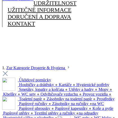
UDRŽITELNOST
UŽITEČNÉ INFORMACE
DORUČENÍ A DOPRAVA
KONTAKT
1.
Zur Kategorie Drogerie & Hygiena
Úklidové pomůcky
Houbičky a drátěnky
●
Kartáče
●
Hygienické potřeby
Smetáky, lopatky a košťata
●
Utěrky a hadry
●
Mopy
●
Kbelíky
●
WC sety
●
Odvlhčovače vzduchu
●
Provoz vozidla
●
Toaletní papír
●
Zásobníky na toaletní papír
●
Prostředky
Papírové ručníky
●
Zásobníky na ručníky
●
na WC
Papírové ubrousky
●
Papírové kapesníky
●
Koše a pytle
Papírové utěrky
●
Textilní utěrky a ručníky
●
na odpadky
Hygienické sáčky a zásobníky
●
WC gely
●
WC bloky
●