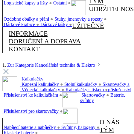
TÝM
Logistické kapsy a lišty
●
Ostatní
●
UDRŽITELNOS
Ozdobné obálky a přání
●
Stuhy, jmenovky a rozety
●
Dárkové krabice
●
Dárkové tašky
●
UŽITEČNÉ
INFORMACE
DORUČENÍ A DOPRAVA
KONTAKT
1.
Zur Kategorie Kancelářská technika & Elektro
Kalkulačky
Kapesní kalkulačky
●
Stolní kalkulačky
●
Skartovačky a
Vědecké kalkulačky
●
Kalkulačky s tiskem
●
příslušenství
Příslušenství ke kalkulačkám
●
Skartovačky
●
Baterie,
svítilny
Příslušenství pro skartovačky
●
O NÁS
Nabíjecí baterie a nabíječky
●
Svítilny, halogeny
●
TÝM
Klasické baterie
●