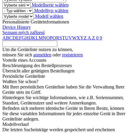
Modellserie wählen
Modelltyp wählen
Modell wählen
Personalisierte Geräteinformationen
Device History
Seznam mých zařízení
A
B
C
D
E
F
G
H
I
J
K
L
M
N
O
P
Q
R
S
T
U
V
W
X
Y
Z
A
Z
0
9
Um die Geräteliste nutzen zu können,
müssen Sie sich
anmelden
oder
registrieren
Vorteile eines Accounts
Beschleunigung des Bestellprozesses
Übersicht aller getätigten Bestellungen
Persönliche Geräteliste
Wußten Sie schon?
Mit Ihrer persönlichen Geräteliste haben Sie die Verwaltung Ihrer
Geräte stets im Griff.
Hinterlegen Sie wichtige Informationen, wie z.B. Seriennummer,
Standort, Gerätenutzer und weitere Anmerkungen.
Befinden sich mehrere identische Geräte in Ihrem Besitz, können
Sie diese variablen Informationen für jedes einzelne Gerät in Ihrer
Geräteliste anlegen.
Modellverlauf
Die letzten Sucheinträge werden gespeichert und erscheinen