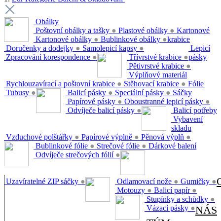
Obálky
Poštovní obálky a tašky
●
Plastové obálky
●
Kartonové
Kartonové obálky
●
Bublinkové obálky
●
krabice
Doručenky a dodejky
●
Samolepicí kapsy
●
Lepicí
Zpracování korespondence
●
Třívrstvé krabice
●
pásky
Pětivrstvé krabice
●
Výplňový materiál
Rychlouzavírací a poštovní krabice
●
Stěhovací krabice
●
Fólie
Tubusy
●
Balicí pásky
●
Speciální pásky
●
Sáčky
Papírové pásky
●
Oboustranné lepicí pásky
●
Odvíječe balicí pásky
●
Balicí potřeby
Vybavení
skladu
Vzduchové polštářky
●
Papírové výplně
●
Pěnová výplň
●
Bublinkové fólie
●
Strečové fólie
●
Dárkové balení
Odvíječe strečových fólií
●
Uzavíratelné ZIP sáčky
●
Odlamovací nože
●
Gumičky
●
Motouzy
●
Balicí papír
●
Stupínky a schůdky
●
Vázací pásky
●
NÁS