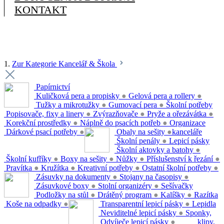
KONTAKT
1.
Zur Kategorie Kancelář & Škola
Papírnictví
Kuličková pera a propisky
●
Gelová pera a rollery
●
Tužky a mikrotužky
●
Gumovací pera
●
Školní potřeby
Popisovače, fixy a linery
●
Zvýrazňovače
●
Pryže a ořezávátka
●
Korekční prostředky
●
Náplně do psacích potřeb
●
Organizace
Dárkové psací potřeby
●
Obaly na sešity
●
kanceláře
Školní penály
●
Lepicí pásky
Školní aktovky a batohy
●
Školní kufříky
●
Boxy na sešity
●
Nůžky
●
Příslušenství k řezání
●
Pravítka
●
Kružítka
●
Kreativní potřeby
●
Ostatní školní potřeby
●
Zásuvky na dokumenty
●
Stojany na časopisy
●
Zásuvkové boxy
●
Stolní organizéry
●
Sešívačky
Podložky na stůl
●
Drátěný program
●
Kalíšky
●
Razítka
Koše na odpadky
●
Transparentní lepicí pásky
●
Lepidla
Neviditelné lepicí pásky
●
Sponky,
Odvíječe lepicí pásky
●
klipy,