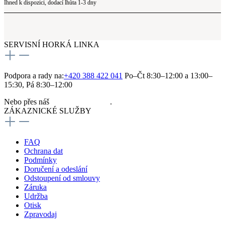
Ihned k dispozici, dodací lhůta 1-3 dny
SERVISNÍ HORKÁ LINKA
Podpora a rady na:
+420 388 422 041
Po–Čt 8:30–12:00 a 13:00–
15:30, Pá 8:30–12:00
Nebo přes náš
kontaktní formulář
.
ZÁKAZNICKÉ SLUŽBY
FAQ
Ochrana dat
Podmínky
Doručení a odeslání
Odstoupení od smlouvy
Záruka
Udržba
Otisk
Zpravodaj