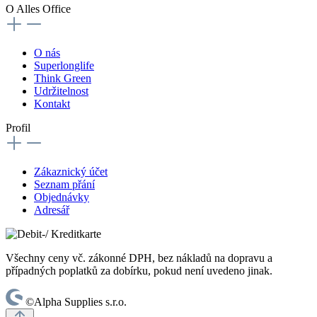
O Alles Office
O nás
Superlonglife
Think Green
Udržitelnost
Kontakt
Profil
Zákaznický účet
Seznam přání
Objednávky
Adresář
Všechny ceny vč. zákonné DPH, bez nákladů na dopravu a
případných poplatků za dobírku, pokud není uvedeno jinak.
©Alpha Supplies s.r.o.