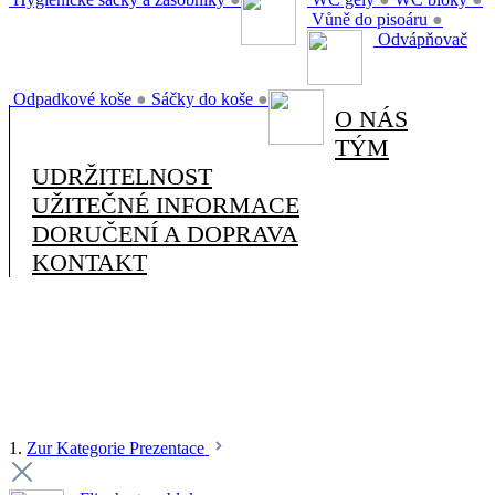
Vůně do pisoáru
●
Odvápňovač
Odpadkové koše
●
Sáčky do koše
●
O NÁS
TÝM
UDRŽITELNOST
UŽITEČNÉ INFORMACE
DORUČENÍ A DOPRAVA
KONTAKT
1.
Zur Kategorie Prezentace