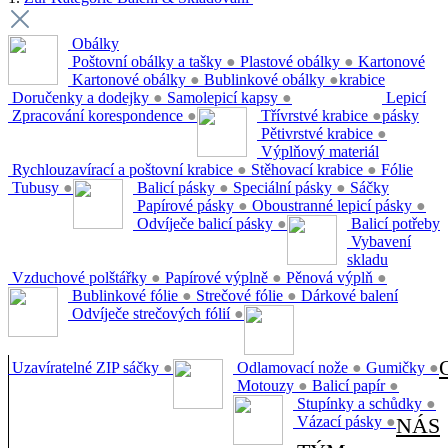
Obálky
Poštovní obálky a tašky
●
Plastové obálky
●
Kartonové
Kartonové obálky
●
Bublinkové obálky
●
krabice
Doručenky a dodejky
●
Samolepicí kapsy
●
Lepicí
Zpracování korespondence
●
Třívrstvé krabice
●
pásky
Pětivrstvé krabice
●
Výplňový materiál
Rychlouzavírací a poštovní krabice
●
Stěhovací krabice
●
Fólie
Tubusy
●
Balicí pásky
●
Speciální pásky
●
Sáčky
Papírové pásky
●
Oboustranné lepicí pásky
●
Odvíječe balicí pásky
●
Balicí potřeby
Vybavení
skladu
Vzduchové polštářky
●
Papírové výplně
●
Pěnová výplň
●
Bublinkové fólie
●
Strečové fólie
●
Dárkové balení
Odvíječe strečových fólií
●
Uzavíratelné ZIP sáčky
●
Odlamovací nože
●
Gumičky
●
Motouzy
●
Balicí papír
●
Stupínky a schůdky
●
Vázací pásky
●
NÁS