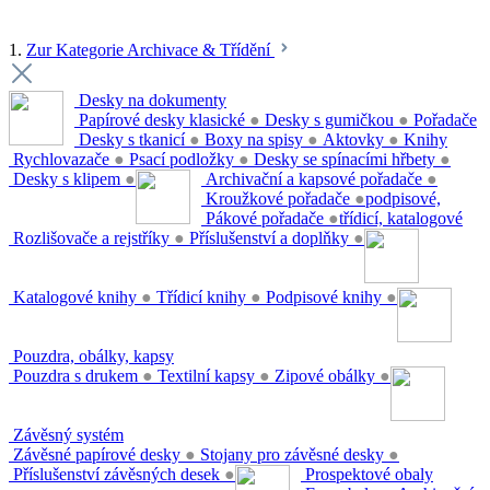
1.
Zur Kategorie Archivace & Třídění
Desky na dokumenty
Papírové desky klasické
●
Desky s gumičkou
●
Pořadače
Desky s tkanicí
●
Boxy na spisy
●
Aktovky
●
Knihy
Rychlovazače
●
Psací podložky
●
Desky se spínacími hřbety
●
Desky s klipem
●
Archivační a kapsové pořadače
●
Kroužkové pořadače
●
podpisové,
Pákové pořadače
●
třídicí, katalogové
Rozlišovače a rejstříky
●
Příslušenství a doplňky
●
Katalogové knihy
●
Třídicí knihy
●
Podpisové knihy
●
Pouzdra, obálky, kapsy
Pouzdra s drukem
●
Textilní kapsy
●
Zipové obálky
●
Závěsný systém
Závěsné papírové desky
●
Stojany pro závěsné desky
●
Příslušenství závěsných desek
●
Prospektové obaly