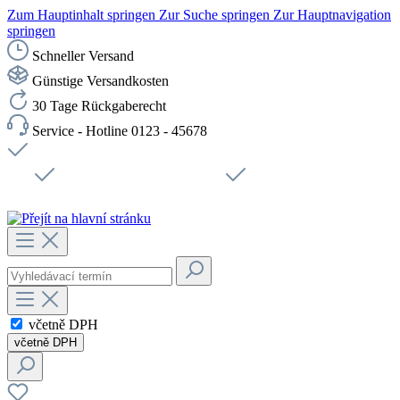
Zum Hauptinhalt springen
Zur Suche springen
Zur Hauptnavigation
springen
Schneller Versand
Günstige Versandkosten
30 Tage Rückgaberecht
Service - Hotline 0123 - 45678
Doprava zdarma od 1199 Kč bez DPH
Zabezpečené připojení SSL
Rychlé doručení
Podpora
Udržitelnost
Pracovní místa
včetně DPH
včetně DPH