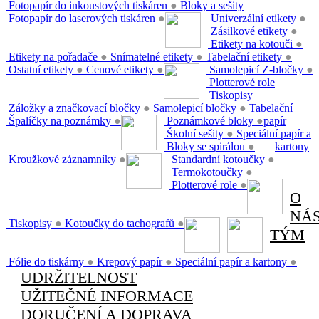
Fotopapír do inkoustových tiskáren
●
Bloky a sešity
Fotopapír do laserových tiskáren
●
Univerzální etikety
●
Zásilkové etikety
●
Etikety na kotouči
●
Etikety na pořadače
●
Snímatelné etikety
●
Tabelační etikety
●
Ostatní etikety
●
Cenové etikety
●
Samolepicí Z-bločky
●
Plotterové role
Tiskopisy
Záložky a značkovací bločky
●
Samolepicí bločky
●
Tabelační
Špalíčky na poznámky
●
Poznámkové bloky
●
papír
Školní sešity
●
Speciální papír a
Bloky se spirálou
●
kartony
Kroužkové záznamníky
●
Standardní kotoučky
●
Termokotoučky
●
Plotterové role
●
O
NÁ
Tiskopisy
●
Kotoučky do tachografů
●
TÝM
Fólie do tiskárny
●
Krepový papír
●
Speciální papír a kartony
●
UDRŽITELNOST
UŽITEČNÉ INFORMACE
DORUČENÍ A DOPRAVA