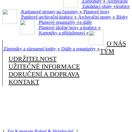
Euroobaly
●
Archivační
Zakládací obaly
●
krabice
Kartonové stojany na časopisy
●
Plastové boxy
Papírové archivační krabice
●
Archivační spony
●
Bloky
Plastové organizéry
●
a diáře
Plastové úložné boxy a krabice
●
Kartotéky a příslušenství
●
O NÁS
Zápisníky a záznamní knihy
●
Diáře a organizéry
●
TÝM
UDRŽITELNOST
UŽITEČNÉ INFORMACE
DORUČENÍ A DOPRAVA
KONTAKT
1.
Zur Kategorie Balení & Skladování