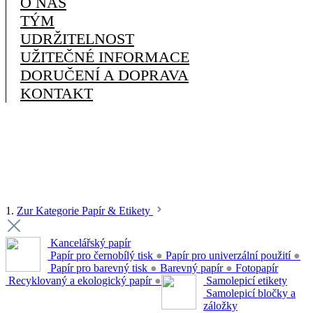
O NÁS
TÝM
UDRŽITELNOST
UŽITEČNÉ INFORMACE
DORUČENÍ A DOPRAVA
KONTAKT
1.
Zur Kategorie Papír & Etikety
Kancelářský papír
Papír pro černobílý tisk
●
Papír pro univerzální použití
●
Papír pro barevný tisk
●
Barevný papír
●
Fotopapír
Recyklovaný a ekologický papír
●
Samolepicí etikety
Samolepicí bločky a
záložky