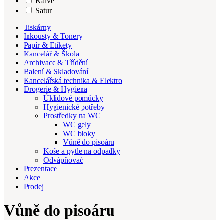
Kalvei
Satur
Tiskárny
Inkousty & Tonery
Papír & Etikety
Kancelář & Škola
Archivace & Třídění
Balení & Skladování
Kancelářská technika & Elektro
Drogerie & Hygiena
Úklidové pomůcky
Hygienické potřeby
Prostředky na WC
WC gely
WC bloky
Vůně do pisoáru
Koše a pytle na odpadky
Odvápňovač
Prezentace
Akce
Prodej
Vůně do pisoáru