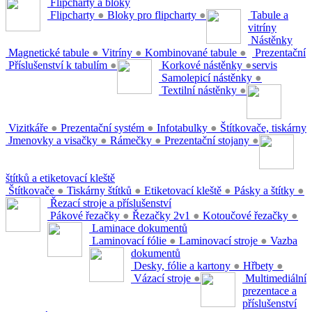
Flipcharty a bloky
Flipcharty
●
Bloky pro flipcharty
●
Tabule a
vitríny
Nástěnky
Magnetické tabule
●
Vitríny
●
Kombinované tabule
●
Prezentační
Příslušenství k tabulím
●
Korkové nástěnky
●
servis
Samolepicí nástěnky
●
Textilní nástěnky
●
Vizitkáře
●
Prezentační systém
●
Infotabulky
●
Štítkovače, tiskárny
Jmenovky a visačky
●
Rámečky
●
Prezentační stojany
●
štítků a etiketovací kleště
Štítkovače
●
Tiskárny štítků
●
Etiketovací kleště
●
Pásky a štítky
●
Řezací stroje a příslušenství
Pákové řezačky
●
Řezačky 2v1
●
Kotoučové řezačky
●
Laminace dokumentů
Laminovací fólie
●
Laminovací stroje
●
Vazba
dokumentů
Desky, fólie a kartony
●
Hřbety
●
Vázací stroje
●
Multimediální
prezentace a
příslušenství