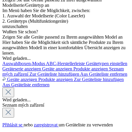
Modellserie/Gerätetyp an
Im Menü haben Sie die Möglichkeit, zwischen:
1. Auswahl der Modellserie (Color LaserJet)
2. Gerätetyps (Multifunktiongeräte)
umzuschalten
Wußten Sie schon?
Zeigen Sie alle Geräte passend zu Ihrem ausgewählten Model an
Hier haben Sie die Möglichkeit sich sämtliche Produkte zu Ihrem
ausgewählten Modell in einer komfortablen Übersicht anzeigen zu
lassen.
Wird geladen...
Auswahlboxen-Modus
ABC-Herstellerleiste
Gerätetypen einstellen
Geräteserie anzeigen
Geräte anzeigen
Produkte anzeigen
Seznam
mých zařízení
Zur Geräteliste hinzufügen
Aus Geräteliste entfernen
Geräte anzeigen
Produkte anzeigen
Zur Geräteliste hinzufügen
Aus Geräteliste entfernen
Wird geladen...
Seznam mých zařízení
Přihlásit se
nebo
zaregistrovat
um Geräteliste zu verwenden