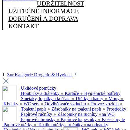
UDRŽITELNOST
UŽITEČNÉ INFORMACE
DORUČENÍ A DOPRAVA
KONTAKT
1.
Zur Kategorie Drogerie & Hygiena
Úklidové pomůcky
Houbičky a drátěnky
●
Kartáče
●
Hygienické potřeby
Smetáky, lopatky a košťata
●
Utěrky a hadry
●
Mopy
●
Kbelíky
●
WC sety
●
Odvlhčovače vzduchu
●
Provoz vozidla
●
Toaletní papír
●
Zásobníky na toaletní papír
●
Prostředky
Papírové ručníky
●
Zásobníky na ručníky
●
na WC
Papírové ubrousky
●
Papírové kapesníky
●
Koše a pytle
Papírové utěrky
●
Textilní utěrky a ručníky
●
na odpadky
Hygienické sáčky a zásobníky
●
WC gely
●
WC bloky
●