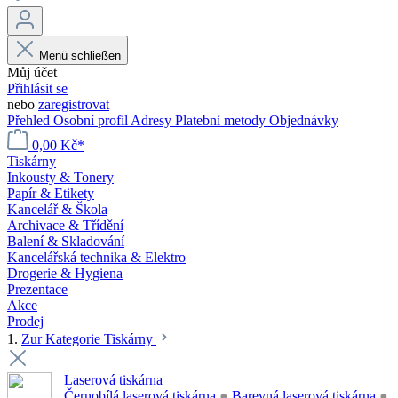
Menü schließen
Můj účet
Přihlásit se
nebo
zaregistrovat
Přehled
Osobní profil
Adresy
Platební metody
Objednávky
0,00 Kč*
Tiskárny
Inkousty & Tonery
Papír & Etikety
Kancelář & Škola
Archivace & Třídění
Balení & Skladování
Kancelářská technika & Elektro
Drogerie & Hygiena
Prezentace
Akce
Prodej
1.
Zur Kategorie Tiskárny
Laserová tiskárna
Černobílá laserová tiskárna
●
Barevná laserová tiskárna
●