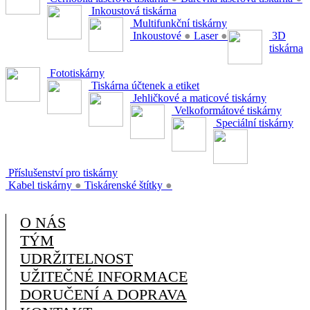
Inkoustová tiskárna
Multifunkční tiskárny
Inkoustové
●
Laser
●
3D
tiskárna
Fototiskárny
Tiskárna účtenek a etiket
Jehličkové a maticové tiskárny
Velkoformátové tiskárny
Speciální tiskárny
Příslušenství pro tiskárny
Kabel tiskárny
●
Tiskárenské štítky
●
O NÁS
TÝM
UDRŽITELNOST
UŽITEČNÉ INFORMACE
DORUČENÍ A DOPRAVA