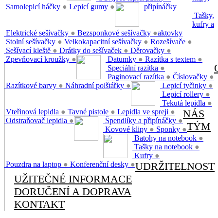
Samolepicí háčky
●
Lepicí gumy
●
připínáčky
Tašky,
kufry a
Elektrické sešívačky
●
Bezsponkové sešívačky
●
aktovky
Stolní sešívačky
●
Velkokapacitní sešívačky
●
Rozešívače
●
Sešívací kleště
●
Drátky do sešívaček
●
Děrovačky
●
Zpevňovací kroužky
●
Datumky
●
Razítka s textem
●
Speciální razítka
●
Paginovací razítka
●
Číslovačky
●
Razítkové barvy
●
Náhradní polštářky
●
Lepicí tyčinky
●
Lepicí rollery
●
Tekutá lepidla
●
Vteřinová lepidla
●
Tavné pistole
●
Lepidla ve spreji
●
NÁS
Odstraňovač lepidla
●
Špendlíky a připínáčky
●
TÝM
Kovové klipy
●
Sponky
●
Batohy na notebook
●
Tašky na notebook
●
Kufry
●
Pouzdra na laptop
●
Konferenční desky
●
UDRŽITELNOST
UŽITEČNÉ INFORMACE
DORUČENÍ A DOPRAVA
KONTAKT