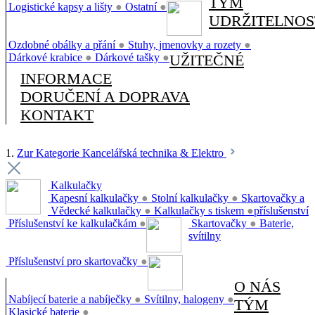
TÝM
Logistické kapsy a lišty
●
Ostatní
●
UDRŽITELNOS
Ozdobné obálky a přání
●
Stuhy, jmenovky a rozety
●
Dárkové krabice
●
Dárkové tašky
●
UŽITEČNÉ
INFORMACE
DORUČENÍ A DOPRAVA
KONTAKT
1.
Zur Kategorie Kancelářská technika & Elektro
Kalkulačky
Kapesní kalkulačky
●
Stolní kalkulačky
●
Skartovačky a
Vědecké kalkulačky
●
Kalkulačky s tiskem
●
příslušenství
Příslušenství ke kalkulačkám
●
Skartovačky
●
Baterie,
svítilny
Příslušenství pro skartovačky
●
O NÁS
Nabíjecí baterie a nabíječky
●
Svítilny, halogeny
●
TÝM
Klasické baterie
●