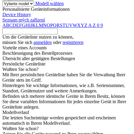
Modell wählen
Personalisierte Geräteinformationen
Device History
Seznam mých zařízení
A
B
C
D
E
F
G
H
I
J
K
L
M
N
O
P
Q
R
S
T
U
V
W
X
Y
Z
A
Z
0
9
Um die Geräteliste nutzen zu können,
müssen Sie sich
anmelden
oder
registrieren
Vorteile eines Accounts
Beschleunigung des Bestellprozesses
Übersicht aller getätigten Bestellungen
Persönliche Geräteliste
Wußten Sie schon?
Mit Ihrer persönlichen Geräteliste haben Sie die Verwaltung Ihrer
Geräte stets im Griff.
Hinterlegen Sie wichtige Informationen, wie z.B. Seriennummer,
Standort, Gerätenutzer und weitere Anmerkungen.
Befinden sich mehrere identische Geräte in Ihrem Besitz, können
Sie diese variablen Informationen für jedes einzelne Gerät in Ihrer
Geräteliste anlegen.
Modellverlauf
Die letzten Sucheinträge werden gespeichert und erscheinen
automatisch in Ihrem Modellverlauf.
Wußten Sie schon?
Zeigen Sie alle Geräte passend zu Ihrer ausgewählten