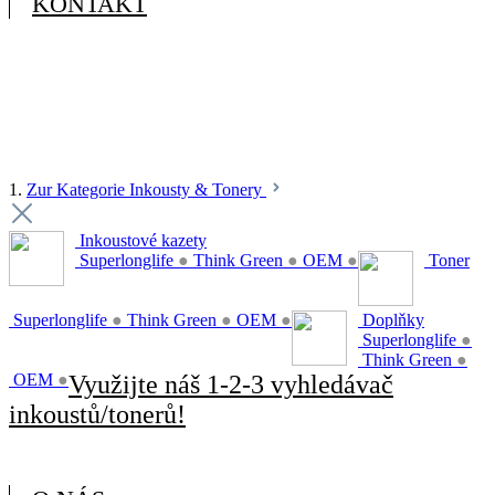
KONTAKT
1.
Zur Kategorie Inkousty & Tonery
Inkoustové kazety
Superlonglife
●
Think Green
●
OEM
●
Toner
Superlonglife
●
Think Green
●
OEM
●
Doplňky
Superlonglife
●
Think Green
●
OEM
●
Využijte náš 1-2-3 vyhledávač
inkoustů/tonerů!