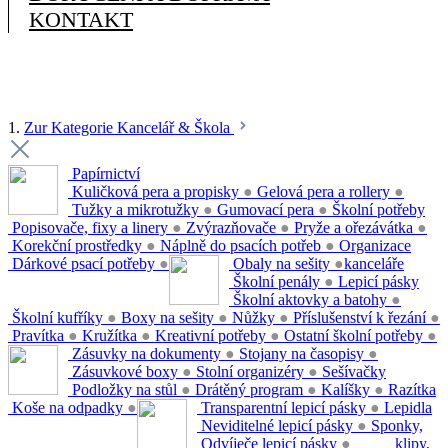
KONTAKT
1.
Zur Kategorie Kancelář & Škola
Papírnictví
Kuličková pera a propisky
●
Gelová pera a rollery
●
Tužky a mikrotužky
●
Gumovací pera
●
Školní potřeby
Popisovače, fixy a linery
●
Zvýrazňovače
●
Pryže a ořezávátka
●
Korekční prostředky
●
Náplně do psacích potřeb
●
Organizace
Dárkové psací potřeby
●
Obaly na sešity
●
kanceláře
Školní penály
●
Lepicí pásky
Školní aktovky a batohy
●
Školní kufříky
●
Boxy na sešity
●
Nůžky
●
Příslušenství k řezání
●
Pravítka
●
Kružítka
●
Kreativní potřeby
●
Ostatní školní potřeby
●
Zásuvky na dokumenty
●
Stojany na časopisy
●
Zásuvkové boxy
●
Stolní organizéry
●
Sešívačky
Podložky na stůl
●
Drátěný program
●
Kalíšky
●
Razítka
Koše na odpadky
●
Transparentní lepicí pásky
●
Lepidla
Neviditelné lepicí pásky
●
Sponky,
Odvíječe lepicí pásky
●
klipy,