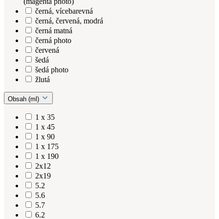
(magenta photo)
černá, vícebarevná
černá, červená, modrá
černá matná
černá photo
červená
šedá
šedá photo
žlutá
Obsah (ml)
1 x 35
1 x 45
1 x 90
1 x 175
1 x 190
2x12
2x19
5.2
5.6
5.7
6.2