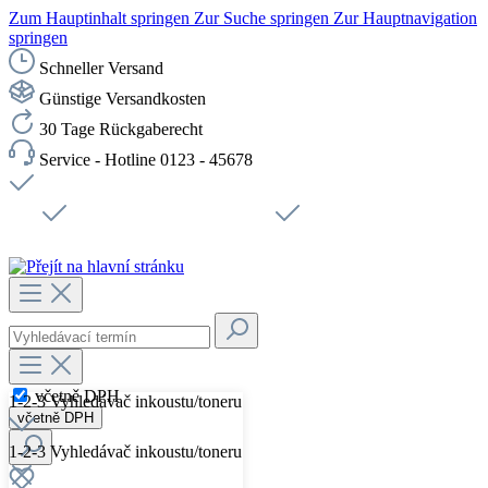
Zum Hauptinhalt springen
Zur Suche springen
Zur Hauptnavigation
springen
Schneller Versand
Günstige Versandkosten
30 Tage Rückgaberecht
Service - Hotline 0123 - 45678
Doprava zdarma od 1199 Kč bez DPH
Zabezpečené připojení SSL
Rychlé doručení
Podpora
Udržitelnost
Pracovní místa
včetně DPH
1-2-3 Vyhledávač inkoustu/toneru
včetně DPH
1-2-3 Vyhledávač inkoustu/toneru