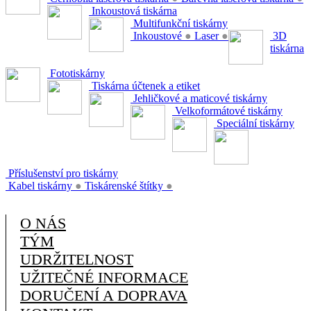
Inkoustová tiskárna
Multifunkční tiskárny
Inkoustové
●
Laser
●
3D
tiskárna
Fototiskárny
Tiskárna účtenek a etiket
Jehličkové a maticové tiskárny
Velkoformátové tiskárny
Speciální tiskárny
Příslušenství pro tiskárny
Kabel tiskárny
●
Tiskárenské štítky
●
O NÁS
TÝM
UDRŽITELNOST
UŽITEČNÉ INFORMACE
DORUČENÍ A DOPRAVA