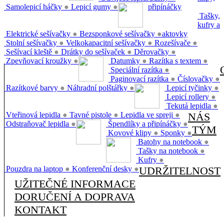
Samolepicí háčky
●
Lepicí gumy
●
připínáčky
Tašky,
kufry a
Elektrické sešívačky
●
Bezsponkové sešívačky
●
aktovky
Stolní sešívačky
●
Velkokapacitní sešívačky
●
Rozešívače
●
Sešívací kleště
●
Drátky do sešívaček
●
Děrovačky
●
Zpevňovací kroužky
●
Datumky
●
Razítka s textem
●
Speciální razítka
●
Paginovací razítka
●
Číslovačky
●
Razítkové barvy
●
Náhradní polštářky
●
Lepicí tyčinky
●
Lepicí rollery
●
Tekutá lepidla
●
Vteřinová lepidla
●
Tavné pistole
●
Lepidla ve spreji
●
NÁS
Odstraňovač lepidla
●
Špendlíky a připínáčky
●
TÝM
Kovové klipy
●
Sponky
●
Batohy na notebook
●
Tašky na notebook
●
Kufry
●
Pouzdra na laptop
●
Konferenční desky
●
UDRŽITELNOST
UŽITEČNÉ INFORMACE
DORUČENÍ A DOPRAVA
KONTAKT