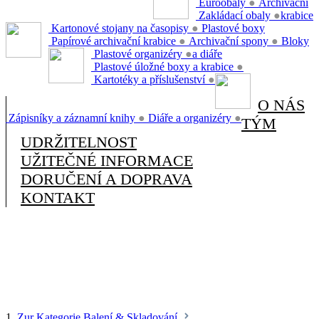
Euroobaly
●
Archivační
Zakládací obaly
●
krabice
Kartonové stojany na časopisy
●
Plastové boxy
Papírové archivační krabice
●
Archivační spony
●
Bloky
Plastové organizéry
●
a diáře
Plastové úložné boxy a krabice
●
Kartotéky a příslušenství
●
O NÁS
Zápisníky a záznamní knihy
●
Diáře a organizéry
●
TÝM
UDRŽITELNOST
UŽITEČNÉ INFORMACE
DORUČENÍ A DOPRAVA
KONTAKT
1.
Zur Kategorie Balení & Skladování