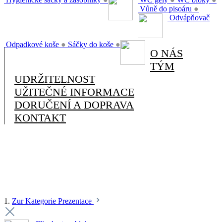
Vůně do pisoáru
●
Odvápňovač
Odpadkové koše
●
Sáčky do koše
●
O NÁS
TÝM
UDRŽITELNOST
UŽITEČNÉ INFORMACE
DORUČENÍ A DOPRAVA
KONTAKT
1.
Zur Kategorie Prezentace