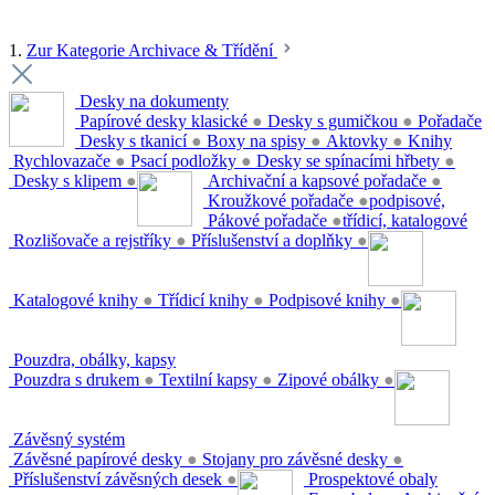
1.
Zur Kategorie Archivace & Třídění
Desky na dokumenty
Papírové desky klasické
●
Desky s gumičkou
●
Pořadače
Desky s tkanicí
●
Boxy na spisy
●
Aktovky
●
Knihy
Rychlovazače
●
Psací podložky
●
Desky se spínacími hřbety
●
Desky s klipem
●
Archivační a kapsové pořadače
●
Kroužkové pořadače
●
podpisové,
Pákové pořadače
●
třídicí, katalogové
Rozlišovače a rejstříky
●
Příslušenství a doplňky
●
Katalogové knihy
●
Třídicí knihy
●
Podpisové knihy
●
Pouzdra, obálky, kapsy
Pouzdra s drukem
●
Textilní kapsy
●
Zipové obálky
●
Závěsný systém
Závěsné papírové desky
●
Stojany pro závěsné desky
●
Příslušenství závěsných desek
●
Prospektové obaly