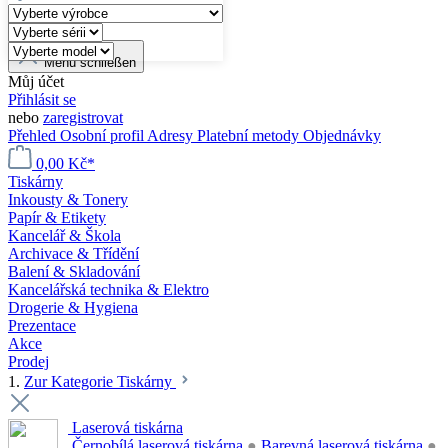
Menü schließen
Můj účet
Přihlásit se
nebo
zaregistrovat
Přehled
Osobní profil
Adresy
Platební metody
Objednávky
0,00 Kč*
Tiskárny
Inkousty & Tonery
Papír & Etikety
Kancelář & Škola
Archivace & Třídění
Balení & Skladování
Kancelářská technika & Elektro
Drogerie & Hygiena
Prezentace
Akce
Prodej
1.
Zur Kategorie Tiskárny
Laserová tiskárna
Černobílá laserová tiskárna
●
Barevná laserová tiskárna
●