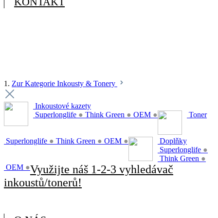
KONTAKT
1.
Zur Kategorie Inkousty & Tonery
Inkoustové kazety
Superlonglife
●
Think Green
●
OEM
●
Toner
Superlonglife
●
Think Green
●
OEM
●
Doplňky
Superlonglife
●
Think Green
●
OEM
●
Využijte náš 1-2-3 vyhledávač
inkoustů/tonerů!