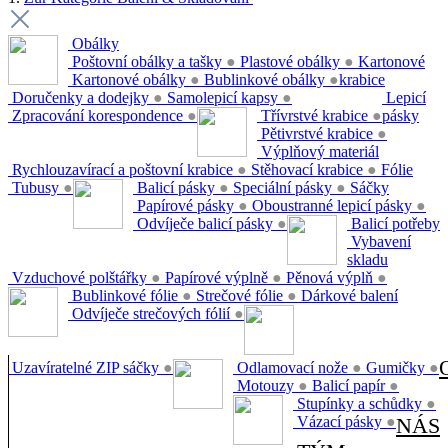
Obálky
Poštovní obálky a tašky
●
Plastové obálky
●
Kartonové
Kartonové obálky
●
Bublinkové obálky
●
krabice
Doručenky a dodejky
●
Samolepicí kapsy
●
Lepicí
Zpracování korespondence
●
Třívrstvé krabice
●
pásky
Pětivrstvé krabice
●
Výplňový materiál
Rychlouzavírací a poštovní krabice
●
Stěhovací krabice
●
Fólie
Tubusy
●
Balicí pásky
●
Speciální pásky
●
Sáčky
Papírové pásky
●
Oboustranné lepicí pásky
●
Odvíječe balicí pásky
●
Balicí potřeby
Vybavení
skladu
Vzduchové polštářky
●
Papírové výplně
●
Pěnová výplň
●
Bublinkové fólie
●
Strečové fólie
●
Dárkové balení
Odvíječe strečových fólií
●
Uzavíratelné ZIP sáčky
●
Odlamovací nože
●
Gumičky
●
Motouzy
●
Balicí papír
●
Stupínky a schůdky
●
Vázací pásky
●
NÁS