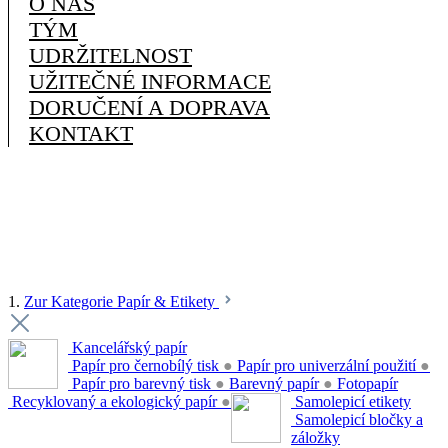
O NÁS
TÝM
UDRŽITELNOST
UŽITEČNÉ INFORMACE
DORUČENÍ A DOPRAVA
KONTAKT
1.
Zur Kategorie Papír & Etikety
Kancelářský papír
Papír pro černobílý tisk
●
Papír pro univerzální použití
●
Papír pro barevný tisk
●
Barevný papír
●
Fotopapír
Recyklovaný a ekologický papír
●
Samolepicí etikety
Samolepicí bločky a
záložky