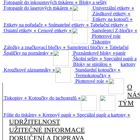
Fotopapír do inkoustových tiskáren
●
Bloky a sešity
Fotopapír do laserových tiskáren
●
Univerzální etikety
●
Zásilkové etikety
●
Etikety na kotouči
●
Etikety na pořadače
●
Snímatelné etikety
●
Tabelační etikety
●
Ostatní etikety
●
Cenové etikety
●
Samolepicí Z-bločky
●
Plotterové role
Tiskopisy
Záložky a značkovací bločky
●
Samolepicí bločky
●
Tabelační
Špalíčky na poznámky
●
Poznámkové bloky
●
papír
Školní sešity
●
Speciální papír a
Bloky se spirálou
●
kartony
Kroužkové záznamníky
●
Standardní kotoučky
●
Termokotoučky
●
Plotterové role
●
O
NÁ
Tiskopisy
●
Kotoučky do tachografů
●
TÝM
Fólie do tiskárny
●
Krepový papír
●
Speciální papír a kartony
●
UDRŽITELNOST
UŽITEČNÉ INFORMACE
DORUČENÍ A DOPRAVA