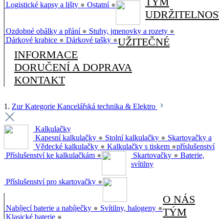
TÝM
Logistické kapsy a lišty
●
Ostatní
●
UDRŽITELNOS
Ozdobné obálky a přání
●
Stuhy, jmenovky a rozety
●
Dárkové krabice
●
Dárkové tašky
●
UŽITEČNÉ
INFORMACE
DORUČENÍ A DOPRAVA
KONTAKT
1.
Zur Kategorie Kancelářská technika & Elektro
Kalkulačky
Kapesní kalkulačky
●
Stolní kalkulačky
●
Skartovačky a
Vědecké kalkulačky
●
Kalkulačky s tiskem
●
příslušenství
Příslušenství ke kalkulačkám
●
Skartovačky
●
Baterie,
svítilny
Příslušenství pro skartovačky
●
O NÁS
Nabíjecí baterie a nabíječky
●
Svítilny, halogeny
●
TÝM
Klasické baterie
●