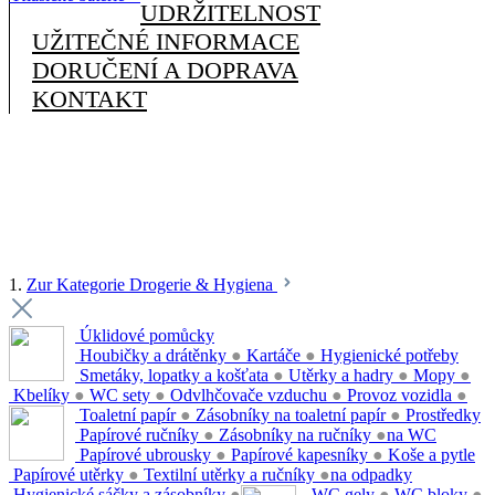
UDRŽITELNOST
UŽITEČNÉ INFORMACE
DORUČENÍ A DOPRAVA
KONTAKT
1.
Zur Kategorie Drogerie & Hygiena
Úklidové pomůcky
Houbičky a drátěnky
●
Kartáče
●
Hygienické potřeby
Smetáky, lopatky a košťata
●
Utěrky a hadry
●
Mopy
●
Kbelíky
●
WC sety
●
Odvlhčovače vzduchu
●
Provoz vozidla
●
Toaletní papír
●
Zásobníky na toaletní papír
●
Prostředky
Papírové ručníky
●
Zásobníky na ručníky
●
na WC
Papírové ubrousky
●
Papírové kapesníky
●
Koše a pytle
Papírové utěrky
●
Textilní utěrky a ručníky
●
na odpadky
Hygienické sáčky a zásobníky
●
WC gely
●
WC bloky
●