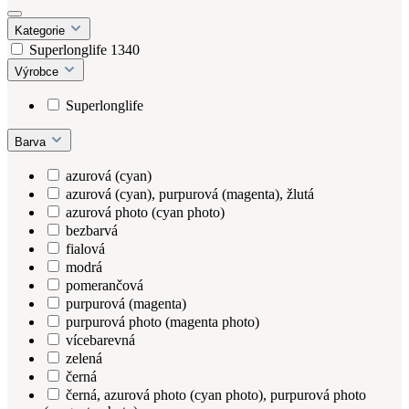
Kategorie
Superlonglife
1340
Výrobce
Superlonglife
Barva
azurová (cyan)
azurová (cyan), purpurová (magenta), žlutá
azurová photo (cyan photo)
bezbarvá
fialová
modrá
pomerančová
purpurová (magenta)
purpurová photo (magenta photo)
vícebarevná
zelená
černá
černá, azurová photo (cyan photo), purpurová photo