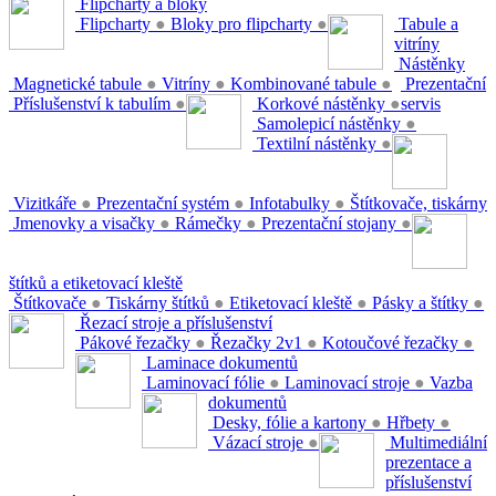
Flipcharty a bloky
Flipcharty
●
Bloky pro flipcharty
●
Tabule a
vitríny
Nástěnky
Magnetické tabule
●
Vitríny
●
Kombinované tabule
●
Prezentační
Příslušenství k tabulím
●
Korkové nástěnky
●
servis
Samolepicí nástěnky
●
Textilní nástěnky
●
Vizitkáře
●
Prezentační systém
●
Infotabulky
●
Štítkovače, tiskárny
Jmenovky a visačky
●
Rámečky
●
Prezentační stojany
●
štítků a etiketovací kleště
Štítkovače
●
Tiskárny štítků
●
Etiketovací kleště
●
Pásky a štítky
●
Řezací stroje a příslušenství
Pákové řezačky
●
Řezačky 2v1
●
Kotoučové řezačky
●
Laminace dokumentů
Laminovací fólie
●
Laminovací stroje
●
Vazba
dokumentů
Desky, fólie a kartony
●
Hřbety
●
Vázací stroje
●
Multimediální
prezentace a
příslušenství