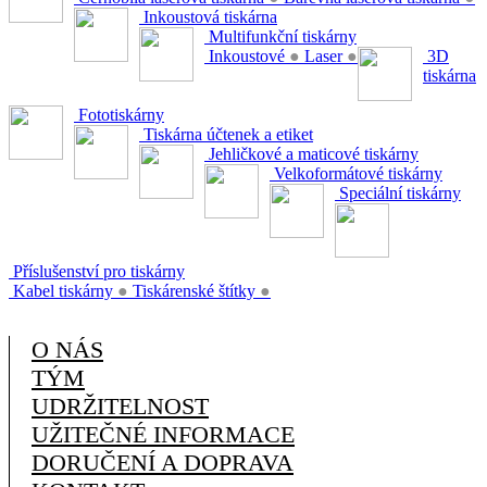
Inkoustová tiskárna
Multifunkční tiskárny
Inkoustové
●
Laser
●
3D
tiskárna
Fototiskárny
Tiskárna účtenek a etiket
Jehličkové a maticové tiskárny
Velkoformátové tiskárny
Speciální tiskárny
Příslušenství pro tiskárny
Kabel tiskárny
●
Tiskárenské štítky
●
O NÁS
TÝM
UDRŽITELNOST
UŽITEČNÉ INFORMACE
DORUČENÍ A DOPRAVA