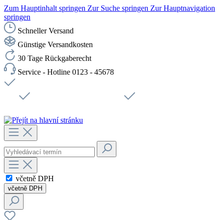
Zum Hauptinhalt springen
Zur Suche springen
Zur Hauptnavigation
springen
Schneller Versand
Günstige Versandkosten
30 Tage Rückgaberecht
Service - Hotline 0123 - 45678
Doprava zdarma od 1199 Kč bez DPH
Zabezpečené připojení SSL
Rychlé doručení
Podpora
Udržitelnost
Pracovní místa
včetně DPH
včetně DPH