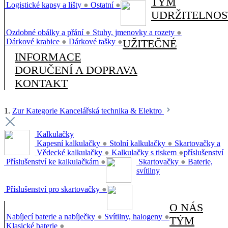
TÝM
Logistické kapsy a lišty
●
Ostatní
●
UDRŽITELNOS
Ozdobné obálky a přání
●
Stuhy, jmenovky a rozety
●
Dárkové krabice
●
Dárkové tašky
●
UŽITEČNÉ
INFORMACE
DORUČENÍ A DOPRAVA
KONTAKT
1.
Zur Kategorie Kancelářská technika & Elektro
Kalkulačky
Kapesní kalkulačky
●
Stolní kalkulačky
●
Skartovačky a
Vědecké kalkulačky
●
Kalkulačky s tiskem
●
příslušenství
Příslušenství ke kalkulačkám
●
Skartovačky
●
Baterie,
svítilny
Příslušenství pro skartovačky
●
O NÁS
Nabíjecí baterie a nabíječky
●
Svítilny, halogeny
●
TÝM
Klasické baterie
●