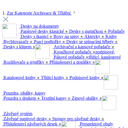
1.
Zur Kategorie Archivace & Třídění
Desky na dokumenty
Papírové desky klasické
●
Desky s gumičkou
●
Pořadače
Desky s tkanicí
●
Boxy na spisy
●
Aktovky
●
Knihy
Rychlovazače
●
Psací podložky
●
Desky se spínacími hřbety
●
Desky s klipem
●
Archivační a kapsové pořadače
●
Kroužkové pořadače
●
podpisové,
Pákové pořadače
●
třídicí, katalogové
Rozlišovače a rejstříky
●
Příslušenství a doplňky
●
Katalogové knihy
●
Třídicí knihy
●
Podpisové knihy
●
Pouzdra, obálky, kapsy
Pouzdra s drukem
●
Textilní kapsy
●
Zipové obálky
●
Závěsný systém
Závěsné papírové desky
●
Stojany pro závěsné desky
●
Příslušenství závěsných desek
●
Prospektové obaly