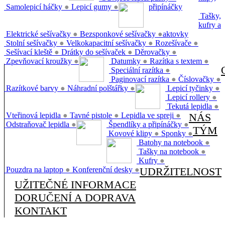
Samolepicí háčky
●
Lepicí gumy
●
připínáčky
Tašky,
kufry a
Elektrické sešívačky
●
Bezsponkové sešívačky
●
aktovky
Stolní sešívačky
●
Velkokapacitní sešívačky
●
Rozešívače
●
Sešívací kleště
●
Drátky do sešívaček
●
Děrovačky
●
Zpevňovací kroužky
●
Datumky
●
Razítka s textem
●
Speciální razítka
●
Paginovací razítka
●
Číslovačky
●
Razítkové barvy
●
Náhradní polštářky
●
Lepicí tyčinky
●
Lepicí rollery
●
Tekutá lepidla
●
Vteřinová lepidla
●
Tavné pistole
●
Lepidla ve spreji
●
NÁS
Odstraňovač lepidla
●
Špendlíky a připínáčky
●
TÝM
Kovové klipy
●
Sponky
●
Batohy na notebook
●
Tašky na notebook
●
Kufry
●
Pouzdra na laptop
●
Konferenční desky
●
UDRŽITELNOST
UŽITEČNÉ INFORMACE
DORUČENÍ A DOPRAVA
KONTAKT