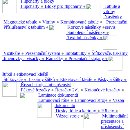
Flipcharty a bloky
Flipcharty
●
Bloky pro flipcharty
●
Tabule a
vitríny
Nástěnky
Magnetické tabule
●
Vitríny
●
Kombinované tabule
●
Prezentační
Příslušenství k tabulím
●
Korkové nástěnky
●
servis
Samolepicí nástěnky
●
Textilní nástěnky
●
Vizitkáře
●
Prezentační systém
●
Infotabulky
●
Štítkovače, tiskárny
Jmenovky a visačky
●
Rámečky
●
Prezentační stojany
●
štítků a etiketovací kleště
Štítkovače
●
Tiskárny štítků
●
Etiketovací kleště
●
Pásky a štítky
●
Řezací stroje a příslušenství
Pákové řezačky
●
Řezačky 2v1
●
Kotoučové řezačky
●
Laminace dokumentů
Laminovací fólie
●
Laminovací stroje
●
Vazba
dokumentů
Desky, fólie a kartony
●
Hřbety
●
Vázací stroje
●
Multimediální
prezentace a
příslušenství