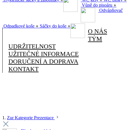
Vůně do pisoáru
●
Odvápňovač
Odpadkové koše
●
Sáčky do koše
●
O NÁS
TÝM
UDRŽITELNOST
UŽITEČNÉ INFORMACE
DORUČENÍ A DOPRAVA
KONTAKT
1.
Zur Kategorie Prezentace