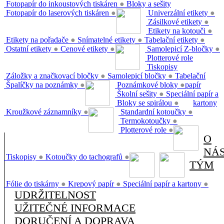
Fotopapír do inkoustových tiskáren
●
Bloky a sešity
Fotopapír do laserových tiskáren
●
Univerzální etikety
●
Zásilkové etikety
●
Etikety na kotouči
●
Etikety na pořadače
●
Snímatelné etikety
●
Tabelační etikety
●
Ostatní etikety
●
Cenové etikety
●
Samolepicí Z-bločky
●
Plotterové role
Tiskopisy
Záložky a značkovací bločky
●
Samolepicí bločky
●
Tabelační
Špalíčky na poznámky
●
Poznámkové bloky
●
papír
Školní sešity
●
Speciální papír a
Bloky se spirálou
●
kartony
Kroužkové záznamníky
●
Standardní kotoučky
●
Termokotoučky
●
Plotterové role
●
O
NÁ
Tiskopisy
●
Kotoučky do tachografů
●
TÝM
Fólie do tiskárny
●
Krepový papír
●
Speciální papír a kartony
●
UDRŽITELNOST
UŽITEČNÉ INFORMACE
DORUČENÍ A DOPRAVA