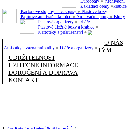
Euroobaly
●
Archivační
Zakládací obaly
●
krabice
Kartonové stojany na časopisy
●
Plastové boxy
Papírové archivační krabice
●
Archivační spony
●
Bloky
Plastové organizéry
●
a diáře
Plastové úložné boxy a krabice
●
Kartotéky a příslušenství
●
O NÁS
Zápisníky a záznamní knihy
●
Diáře a organizéry
●
TÝM
UDRŽITELNOST
UŽITEČNÉ INFORMACE
DORUČENÍ A DOPRAVA
KONTAKT
1.
Zur Kategorie Balení & Skladování