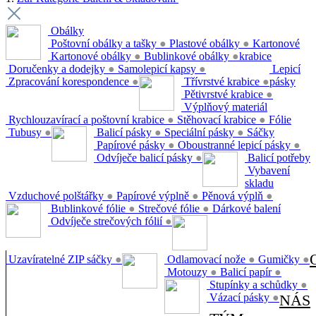
Obálky
Poštovní obálky a tašky
●
Plastové obálky
●
Kartonové
Kartonové obálky
●
Bublinkové obálky
●
krabice
Doručenky a dodejky
●
Samolepicí kapsy
●
Lepicí
Zpracování korespondence
●
Třívrstvé krabice
●
pásky
Pětivrstvé krabice
●
Výplňový materiál
Rychlouzavírací a poštovní krabice
●
Stěhovací krabice
●
Fólie
Tubusy
●
Balicí pásky
●
Speciální pásky
●
Sáčky
Papírové pásky
●
Oboustranné lepicí pásky
●
Odvíječe balicí pásky
●
Balicí potřeby
Vybavení
skladu
Vzduchové polštářky
●
Papírové výplně
●
Pěnová výplň
●
Bublinkové fólie
●
Strečové fólie
●
Dárkové balení
Odvíječe strečových fólií
●
Uzavíratelné ZIP sáčky
●
Odlamovací nože
●
Gumičky
●
Motouzy
●
Balicí papír
●
Stupínky a schůdky
●
Vázací pásky
●
NÁS