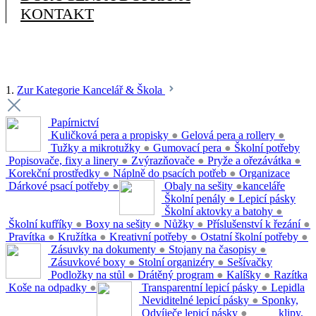
KONTAKT
1.
Zur Kategorie Kancelář & Škola
Papírnictví
Kuličková pera a propisky
●
Gelová pera a rollery
●
Tužky a mikrotužky
●
Gumovací pera
●
Školní potřeby
Popisovače, fixy a linery
●
Zvýrazňovače
●
Pryže a ořezávátka
●
Korekční prostředky
●
Náplně do psacích potřeb
●
Organizace
Dárkové psací potřeby
●
Obaly na sešity
●
kanceláře
Školní penály
●
Lepicí pásky
Školní aktovky a batohy
●
Školní kufříky
●
Boxy na sešity
●
Nůžky
●
Příslušenství k řezání
●
Pravítka
●
Kružítka
●
Kreativní potřeby
●
Ostatní školní potřeby
●
Zásuvky na dokumenty
●
Stojany na časopisy
●
Zásuvkové boxy
●
Stolní organizéry
●
Sešívačky
Podložky na stůl
●
Drátěný program
●
Kalíšky
●
Razítka
Koše na odpadky
●
Transparentní lepicí pásky
●
Lepidla
Neviditelné lepicí pásky
●
Sponky,
Odvíječe lepicí pásky
●
klipy,