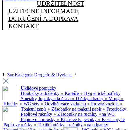
UDRŽITELNOST
UŽITEČNÉ INFORMACE
DORUČENÍ A DOPRAVA
KONTAKT
1.
Zur Kategorie Drogerie & Hygiena
Úklidové pomůcky
Houbičky a drátěnky
●
Kartáče
●
Hygienické potřeby
Smetáky, lopatky a košťata
●
Utěrky a hadry
●
Mopy
●
Kbelíky
●
WC sety
●
Odvlhčovače vzduchu
●
Provoz vozidla
●
Toaletní papír
●
Zásobníky na toaletní papír
●
Prostředky
Papírové ručníky
●
Zásobníky na ručníky
●
na WC
Papírové ubrousky
●
Papírové kapesníky
●
Koše a pytle
Papírové utěrky
●
Textilní utěrky a ručníky
●
na odpadky
Hygienické sáčky a zásobníky
●
WC gely
●
WC bloky
●