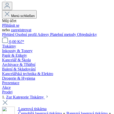
Menü schließen
Můj účet
Přihlásit se
nebo
zaregistrovat
Přehled
Osobní profil
Adresy
Platební metody
Objednávky
0,00 Kč*
Tiskárny
Inkousty & Tonery
Papír & Etikety
Kancelář & Škola
Archivace & Třídění
Balení & Skladování
Kancelářská technika & Elektro
Drogerie & Hygiena
Prezentace
Akce
Prodej
1.
Zur Kategorie Tiskárny
Laserová tiskárna
Černobílá laserová tiskárna
●
Barevná laserová tiskárna
●