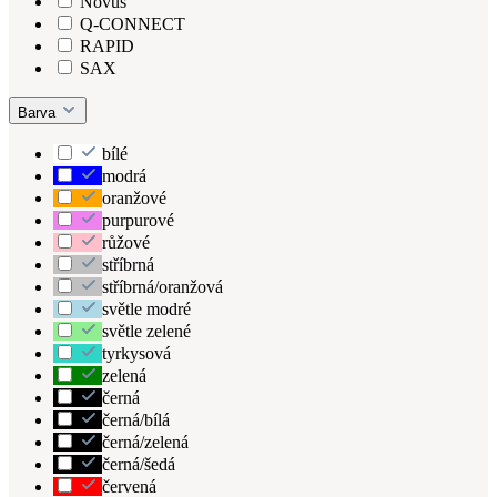
Novus
Q-CONNECT
RAPID
SAX
Barva
bílé
modrá
oranžové
purpurové
růžové
stříbrná
stříbrná/oranžová
světle modré
světle zelené
tyrkysová
zelená
černá
černá/bílá
černá/zelená
černá/šedá
červená