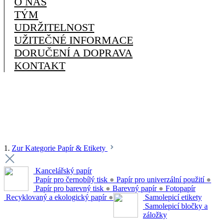
O NÁS
TÝM
UDRŽITELNOST
UŽITEČNÉ INFORMACE
DORUČENÍ A DOPRAVA
KONTAKT
1.
Zur Kategorie Papír & Etikety
Kancelářský papír
Papír pro černobílý tisk
●
Papír pro univerzální použití
●
Papír pro barevný tisk
●
Barevný papír
●
Fotopapír
Recyklovaný a ekologický papír
●
Samolepicí etikety
Samolepicí bločky a
záložky