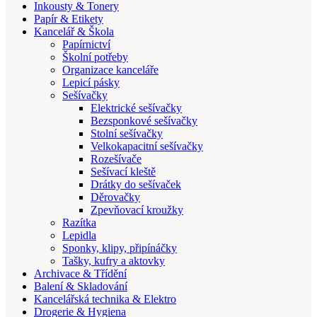
Inkousty & Tonery
Papír & Etikety
Kancelář & Škola
Papírnictví
Školní potřeby
Organizace kanceláře
Lepicí pásky
Sešívačky
Elektrické sešívačky
Bezsponkové sešívačky
Stolní sešívačky
Velkokapacitní sešívačky
Rozešívače
Sešívací kleště
Drátky do sešívaček
Děrovačky
Zpevňovací kroužky
Razítka
Lepidla
Sponky, klipy, připínáčky
Tašky, kufry a aktovky
Archivace & Třídění
Balení & Skladování
Kancelářská technika & Elektro
Drogerie & Hygiena