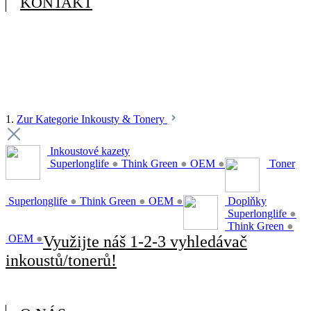
KONTAKT
1.
Zur Kategorie Inkousty & Tonery
Inkoustové kazety
Superlonglife
●
Think Green
●
OEM
●
Toner
Superlonglife
●
Think Green
●
OEM
●
Doplňky
Superlonglife
●
Think Green
●
OEM
●
Využijte náš 1-2-3 vyhledávač
inkoustů/tonerů!