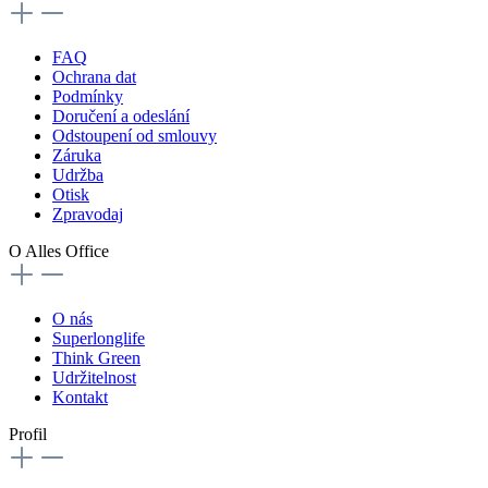
FAQ
Ochrana dat
Podmínky
Doručení a odeslání
Odstoupení od smlouvy
Záruka
Udržba
Otisk
Zpravodaj
O Alles Office
O nás
Superlonglife
Think Green
Udržitelnost
Kontakt
Profil