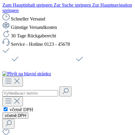
Zum Hauptinhalt springen
Zur Suche springen
Zur Hauptnavigation
springen
Schneller Versand
Günstige Versandkosten
30 Tage Rückgaberecht
Service - Hotline 0123 - 45678
Doprava zdarma od 1199 Kč bez DPH
Zabezpečené připojení SSL
Rychlé doručení
Podpora
Udržitelnost
Pracovní místa
včetně DPH
včetně DPH