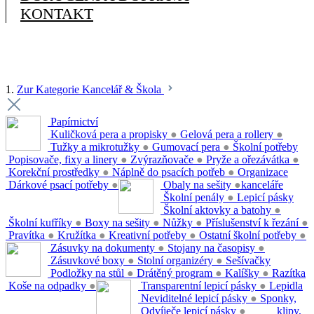
KONTAKT
1.
Zur Kategorie Kancelář & Škola
Papírnictví
Kuličková pera a propisky
●
Gelová pera a rollery
●
Tužky a mikrotužky
●
Gumovací pera
●
Školní potřeby
Popisovače, fixy a linery
●
Zvýrazňovače
●
Pryže a ořezávátka
●
Korekční prostředky
●
Náplně do psacích potřeb
●
Organizace
Dárkové psací potřeby
●
Obaly na sešity
●
kanceláře
Školní penály
●
Lepicí pásky
Školní aktovky a batohy
●
Školní kufříky
●
Boxy na sešity
●
Nůžky
●
Příslušenství k řezání
●
Pravítka
●
Kružítka
●
Kreativní potřeby
●
Ostatní školní potřeby
●
Zásuvky na dokumenty
●
Stojany na časopisy
●
Zásuvkové boxy
●
Stolní organizéry
●
Sešívačky
Podložky na stůl
●
Drátěný program
●
Kalíšky
●
Razítka
Koše na odpadky
●
Transparentní lepicí pásky
●
Lepidla
Neviditelné lepicí pásky
●
Sponky,
Odvíječe lepicí pásky
●
klipy,