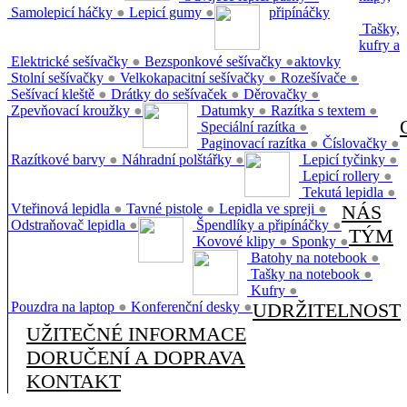
Samolepicí háčky
●
Lepicí gumy
●
připínáčky
Tašky,
kufry a
Elektrické sešívačky
●
Bezsponkové sešívačky
●
aktovky
Stolní sešívačky
●
Velkokapacitní sešívačky
●
Rozešívače
●
Sešívací kleště
●
Drátky do sešívaček
●
Děrovačky
●
Zpevňovací kroužky
●
Datumky
●
Razítka s textem
●
Speciální razítka
●
Paginovací razítka
●
Číslovačky
●
Razítkové barvy
●
Náhradní polštářky
●
Lepicí tyčinky
●
Lepicí rollery
●
Tekutá lepidla
●
Vteřinová lepidla
●
Tavné pistole
●
Lepidla ve spreji
●
NÁS
Odstraňovač lepidla
●
Špendlíky a připínáčky
●
TÝM
Kovové klipy
●
Sponky
●
Batohy na notebook
●
Tašky na notebook
●
Kufry
●
Pouzdra na laptop
●
Konferenční desky
●
UDRŽITELNOST
UŽITEČNÉ INFORMACE
DORUČENÍ A DOPRAVA
KONTAKT