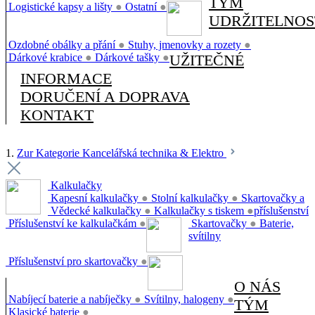
TÝM
Logistické kapsy a lišty
●
Ostatní
●
UDRŽITELNOS
Ozdobné obálky a přání
●
Stuhy, jmenovky a rozety
●
Dárkové krabice
●
Dárkové tašky
●
UŽITEČNÉ
INFORMACE
DORUČENÍ A DOPRAVA
KONTAKT
1.
Zur Kategorie Kancelářská technika & Elektro
Kalkulačky
Kapesní kalkulačky
●
Stolní kalkulačky
●
Skartovačky a
Vědecké kalkulačky
●
Kalkulačky s tiskem
●
příslušenství
Příslušenství ke kalkulačkám
●
Skartovačky
●
Baterie,
svítilny
Příslušenství pro skartovačky
●
O NÁS
Nabíjecí baterie a nabíječky
●
Svítilny, halogeny
●
TÝM
Klasické baterie
●