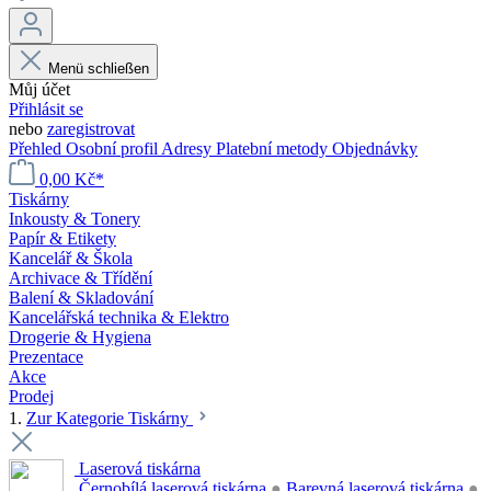
Menü schließen
Můj účet
Přihlásit se
nebo
zaregistrovat
Přehled
Osobní profil
Adresy
Platební metody
Objednávky
0,00 Kč*
Tiskárny
Inkousty & Tonery
Papír & Etikety
Kancelář & Škola
Archivace & Třídění
Balení & Skladování
Kancelářská technika & Elektro
Drogerie & Hygiena
Prezentace
Akce
Prodej
1.
Zur Kategorie Tiskárny
Laserová tiskárna
Černobílá laserová tiskárna
●
Barevná laserová tiskárna
●