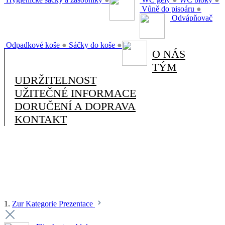
Vůně do pisoáru
●
Odvápňovač
Odpadkové koše
●
Sáčky do koše
●
O NÁS
TÝM
UDRŽITELNOST
UŽITEČNÉ INFORMACE
DORUČENÍ A DOPRAVA
KONTAKT
1.
Zur Kategorie Prezentace