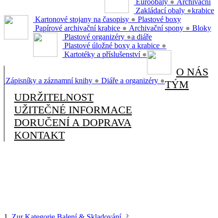
Euroobaly
●
Archivační
Zakládací obaly
●
krabice
Kartonové stojany na časopisy
●
Plastové boxy
Papírové archivační krabice
●
Archivační spony
●
Bloky
Plastové organizéry
●
a diáře
Plastové úložné boxy a krabice
●
Kartotéky a příslušenství
●
O NÁS
Zápisníky a záznamní knihy
●
Diáře a organizéry
●
TÝM
UDRŽITELNOST
UŽITEČNÉ INFORMACE
DORUČENÍ A DOPRAVA
KONTAKT
1.
Zur Kategorie Balení & Skladování