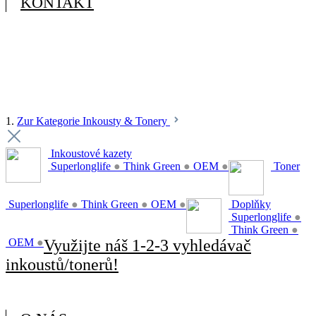
KONTAKT
1.
Zur Kategorie Inkousty & Tonery
Inkoustové kazety
Superlonglife
●
Think Green
●
OEM
●
Toner
Superlonglife
●
Think Green
●
OEM
●
Doplňky
Superlonglife
●
Think Green
●
OEM
●
Využijte náš 1-2-3 vyhledávač
inkoustů/tonerů!