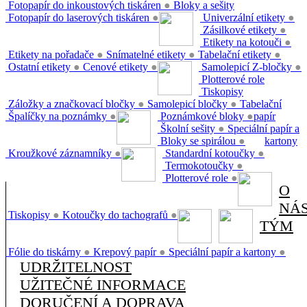
Fotopapír do inkoustových tiskáren
●
Bloky a sešity
Fotopapír do laserových tiskáren
●
Univerzální etikety
●
Zásilkové etikety
●
Etikety na kotouči
●
Etikety na pořadače
●
Snímatelné etikety
●
Tabelační etikety
●
Ostatní etikety
●
Cenové etikety
●
Samolepicí Z-bločky
●
Plotterové role
Tiskopisy
Záložky a značkovací bločky
●
Samolepicí bločky
●
Tabelační
Špalíčky na poznámky
●
Poznámkové bloky
●
papír
Školní sešity
●
Speciální papír a
Bloky se spirálou
●
kartony
Kroužkové záznamníky
●
Standardní kotoučky
●
Termokotoučky
●
Plotterové role
●
O
NÁ
Tiskopisy
●
Kotoučky do tachografů
●
TÝM
Fólie do tiskárny
●
Krepový papír
●
Speciální papír a kartony
●
UDRŽITELNOST
UŽITEČNÉ INFORMACE
DORUČENÍ A DOPRAVA