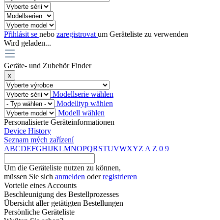
Přihlásit se
nebo
zaregistrovat
um Geräteliste zu verwenden
Wird geladen...
Geräte- und Zubehör Finder
x
Modellserie wählen
Modelltyp wählen
Modell wählen
Personalisierte Geräteinformationen
Device History
Seznam mých zařízení
A
B
C
D
E
F
G
H
I
J
K
L
M
N
O
P
Q
R
S
T
U
V
W
X
Y
Z
A
Z
0
9
Um die Geräteliste nutzen zu können,
müssen Sie sich
anmelden
oder
registrieren
Vorteile eines Accounts
Beschleunigung des Bestellprozesses
Übersicht aller getätigten Bestellungen
Persönliche Geräteliste