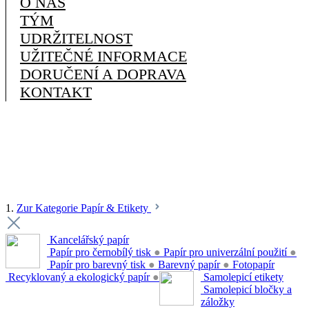
O NÁS
TÝM
UDRŽITELNOST
UŽITEČNÉ INFORMACE
DORUČENÍ A DOPRAVA
KONTAKT
1.
Zur Kategorie Papír & Etikety
Kancelářský papír
Papír pro černobílý tisk
●
Papír pro univerzální použití
●
Papír pro barevný tisk
●
Barevný papír
●
Fotopapír
Recyklovaný a ekologický papír
●
Samolepicí etikety
Samolepicí bločky a
záložky