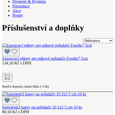
Drogerie & Hygiena
Prezentace
Akce
Prodej
Příslušenství a doplňky
Zasouvací etikety pro pákové pořadače Esselte7,5cm
134,10 Kč s DPH
Ihned k dispozici, dodací lhůta 1-3 dny
Samolepicí kapsy na pořadače,10,2x5,5 cm,10 ks
80,10 Kč s DPH