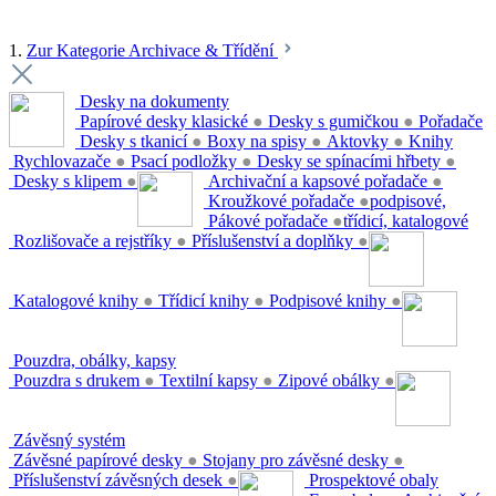
1.
Zur Kategorie Archivace & Třídění
Desky na dokumenty
Papírové desky klasické
●
Desky s gumičkou
●
Pořadače
Desky s tkanicí
●
Boxy na spisy
●
Aktovky
●
Knihy
Rychlovazače
●
Psací podložky
●
Desky se spínacími hřbety
●
Desky s klipem
●
Archivační a kapsové pořadače
●
Kroužkové pořadače
●
podpisové,
Pákové pořadače
●
třídicí, katalogové
Rozlišovače a rejstříky
●
Příslušenství a doplňky
●
Katalogové knihy
●
Třídicí knihy
●
Podpisové knihy
●
Pouzdra, obálky, kapsy
Pouzdra s drukem
●
Textilní kapsy
●
Zipové obálky
●
Závěsný systém
Závěsné papírové desky
●
Stojany pro závěsné desky
●
Příslušenství závěsných desek
●
Prospektové obaly