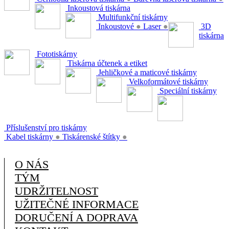
Inkoustová tiskárna
Multifunkční tiskárny
Inkoustové
●
Laser
●
3D
tiskárna
Fototiskárny
Tiskárna účtenek a etiket
Jehličkové a maticové tiskárny
Velkoformátové tiskárny
Speciální tiskárny
Příslušenství pro tiskárny
Kabel tiskárny
●
Tiskárenské štítky
●
O NÁS
TÝM
UDRŽITELNOST
UŽITEČNÉ INFORMACE
DORUČENÍ A DOPRAVA