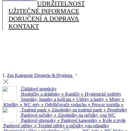
UDRŽITELNOST
UŽITEČNÉ INFORMACE
DORUČENÍ A DOPRAVA
KONTAKT
1.
Zur Kategorie Drogerie & Hygiena
Úklidové pomůcky
Houbičky a drátěnky
●
Kartáče
●
Hygienické potřeby
Smetáky, lopatky a košťata
●
Utěrky a hadry
●
Mopy
●
Kbelíky
●
WC sety
●
Odvlhčovače vzduchu
●
Provoz vozidla
●
Toaletní papír
●
Zásobníky na toaletní papír
●
Prostředky
Papírové ručníky
●
Zásobníky na ručníky
●
na WC
Papírové ubrousky
●
Papírové kapesníky
●
Koše a pytle
Papírové utěrky
●
Textilní utěrky a ručníky
●
na odpadky
Hygienické sáčky a zásobníky
●
WC gely
●
WC bloky
●