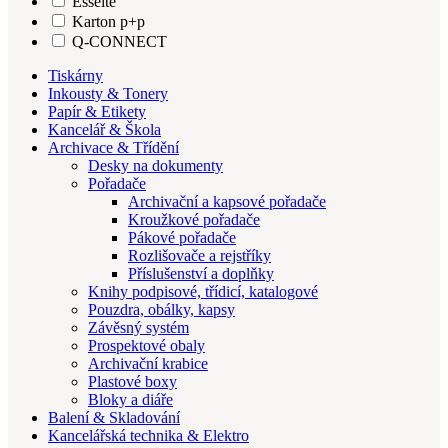
Esselte
Karton p+p
Q-CONNECT
Tiskárny
Inkousty & Tonery
Papír & Etikety
Kancelář & Škola
Archivace & Třídění
Desky na dokumenty
Pořadače
Archivační a kapsové pořadače
Kroužkové pořadače
Pákové pořadače
Rozlišovače a rejstříky
Příslušenství a doplňky
Knihy podpisové, třídicí, katalogové
Pouzdra, obálky, kapsy
Závěsný systém
Prospektové obaly
Archivační krabice
Plastové boxy
Bloky a diáře
Balení & Skladování
Kancelářská technika & Elektro