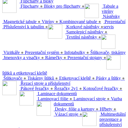
Flipcharty a bloky
Flipcharty
●
Bloky pro flipcharty
●
Tabule a
vitríny
Nástěnky
Magnetické tabule
●
Vitríny
●
Kombinované tabule
●
Prezentační
Příslušenství k tabulím
●
Korkové nástěnky
●
servis
Samolepicí nástěnky
●
Textilní nástěnky
●
Vizitkáře
●
Prezentační systém
●
Infotabulky
●
Štítkovače, tiskárny
Jmenovky a visačky
●
Rámečky
●
Prezentační stojany
●
štítků a etiketovací kleště
Štítkovače
●
Tiskárny štítků
●
Etiketovací kleště
●
Pásky a štítky
●
Řezací stroje a příslušenství
Pákové řezačky
●
Řezačky 2v1
●
Kotoučové řezačky
●
Laminace dokumentů
Laminovací fólie
●
Laminovací stroje
●
Vazba
dokumentů
Desky, fólie a kartony
●
Hřbety
●
Vázací stroje
●
Multimediální
prezentace a
příslušenství