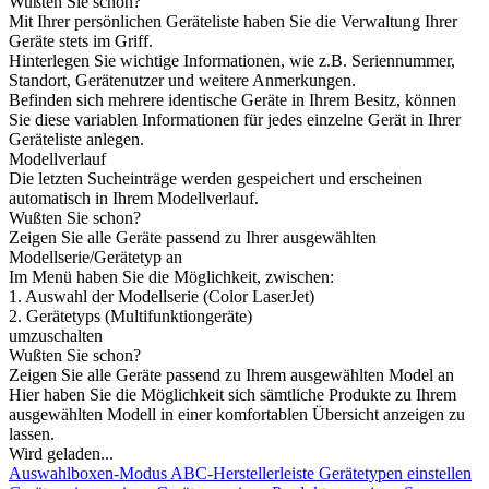
Wußten Sie schon?
Mit Ihrer persönlichen Geräteliste haben Sie die Verwaltung Ihrer
Geräte stets im Griff.
Hinterlegen Sie wichtige Informationen, wie z.B. Seriennummer,
Standort, Gerätenutzer und weitere Anmerkungen.
Befinden sich mehrere identische Geräte in Ihrem Besitz, können
Sie diese variablen Informationen für jedes einzelne Gerät in Ihrer
Geräteliste anlegen.
Modellverlauf
Die letzten Sucheinträge werden gespeichert und erscheinen
automatisch in Ihrem Modellverlauf.
Wußten Sie schon?
Zeigen Sie alle Geräte passend zu Ihrer ausgewählten
Modellserie/Gerätetyp an
Im Menü haben Sie die Möglichkeit, zwischen:
1. Auswahl der Modellserie (Color LaserJet)
2. Gerätetyps (Multifunktiongeräte)
umzuschalten
Wußten Sie schon?
Zeigen Sie alle Geräte passend zu Ihrem ausgewählten Model an
Hier haben Sie die Möglichkeit sich sämtliche Produkte zu Ihrem
ausgewählten Modell in einer komfortablen Übersicht anzeigen zu
lassen.
Wird geladen...
Auswahlboxen-Modus
ABC-Herstellerleiste
Gerätetypen einstellen