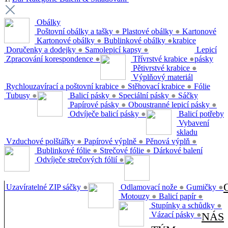
Obálky
Poštovní obálky a tašky
●
Plastové obálky
●
Kartonové
Kartonové obálky
●
Bublinkové obálky
●
krabice
Doručenky a dodejky
●
Samolepicí kapsy
●
Lepicí
Zpracování korespondence
●
Třívrstvé krabice
●
pásky
Pětivrstvé krabice
●
Výplňový materiál
Rychlouzavírací a poštovní krabice
●
Stěhovací krabice
●
Fólie
Tubusy
●
Balicí pásky
●
Speciální pásky
●
Sáčky
Papírové pásky
●
Oboustranné lepicí pásky
●
Odvíječe balicí pásky
●
Balicí potřeby
Vybavení
skladu
Vzduchové polštářky
●
Papírové výplně
●
Pěnová výplň
●
Bublinkové fólie
●
Strečové fólie
●
Dárkové balení
Odvíječe strečových fólií
●
Uzavíratelné ZIP sáčky
●
Odlamovací nože
●
Gumičky
●
Motouzy
●
Balicí papír
●
Stupínky a schůdky
●
Vázací pásky
●
NÁS