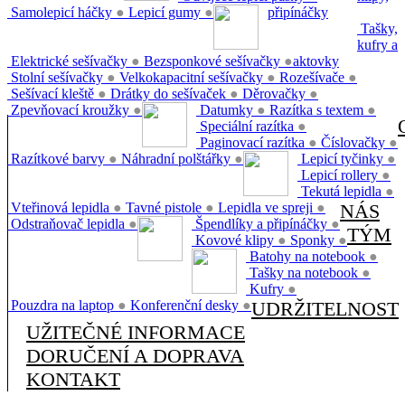
Samolepicí háčky
●
Lepicí gumy
●
připínáčky
Tašky,
kufry a
Elektrické sešívačky
●
Bezsponkové sešívačky
●
aktovky
Stolní sešívačky
●
Velkokapacitní sešívačky
●
Rozešívače
●
Sešívací kleště
●
Drátky do sešívaček
●
Děrovačky
●
Zpevňovací kroužky
●
Datumky
●
Razítka s textem
●
Speciální razítka
●
Paginovací razítka
●
Číslovačky
●
Razítkové barvy
●
Náhradní polštářky
●
Lepicí tyčinky
●
Lepicí rollery
●
Tekutá lepidla
●
Vteřinová lepidla
●
Tavné pistole
●
Lepidla ve spreji
●
NÁS
Odstraňovač lepidla
●
Špendlíky a připínáčky
●
TÝM
Kovové klipy
●
Sponky
●
Batohy na notebook
●
Tašky na notebook
●
Kufry
●
Pouzdra na laptop
●
Konferenční desky
●
UDRŽITELNOST
UŽITEČNÉ INFORMACE
DORUČENÍ A DOPRAVA
KONTAKT