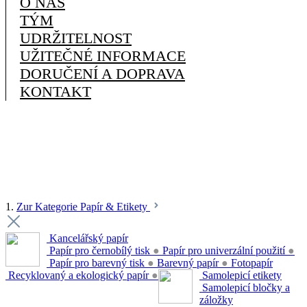
O NÁS
TÝM
UDRŽITELNOST
UŽITEČNÉ INFORMACE
DORUČENÍ A DOPRAVA
KONTAKT
1.
Zur Kategorie Papír & Etikety
Kancelářský papír
Papír pro černobílý tisk
●
Papír pro univerzální použití
●
Papír pro barevný tisk
●
Barevný papír
●
Fotopapír
Recyklovaný a ekologický papír
●
Samolepicí etikety
Samolepicí bločky a
záložky