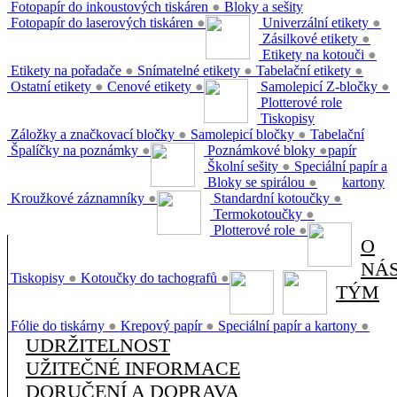
Fotopapír do inkoustových tiskáren
●
Bloky a sešity
Fotopapír do laserových tiskáren
●
Univerzální etikety
●
Zásilkové etikety
●
Etikety na kotouči
●
Etikety na pořadače
●
Snímatelné etikety
●
Tabelační etikety
●
Ostatní etikety
●
Cenové etikety
●
Samolepicí Z-bločky
●
Plotterové role
Tiskopisy
Záložky a značkovací bločky
●
Samolepicí bločky
●
Tabelační
Špalíčky na poznámky
●
Poznámkové bloky
●
papír
Školní sešity
●
Speciální papír a
Bloky se spirálou
●
kartony
Kroužkové záznamníky
●
Standardní kotoučky
●
Termokotoučky
●
Plotterové role
●
O
NÁ
Tiskopisy
●
Kotoučky do tachografů
●
TÝM
Fólie do tiskárny
●
Krepový papír
●
Speciální papír a kartony
●
UDRŽITELNOST
UŽITEČNÉ INFORMACE
DORUČENÍ A DOPRAVA