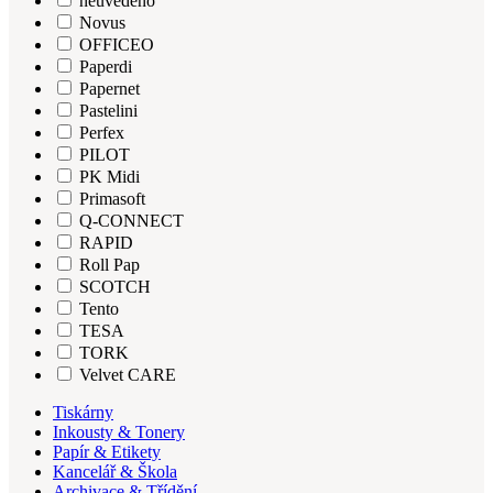
neuvedeno
Novus
OFFICEO
Paperdi
Papernet
Pastelini
Perfex
PILOT
PK Midi
Primasoft
Q-CONNECT
RAPID
Roll Pap
SCOTCH
Tento
TESA
TORK
Velvet CARE
Tiskárny
Inkousty & Tonery
Papír & Etikety
Kancelář & Škola
Archivace & Třídění