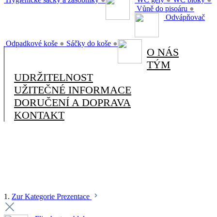
Vůně do pisoáru
●
Odvápňovač
Odpadkové koše
●
Sáčky do koše
●
O NÁS
TÝM
UDRŽITELNOST
UŽITEČNÉ INFORMACE
DORUČENÍ A DOPRAVA
KONTAKT
1.
Zur Kategorie Prezentace