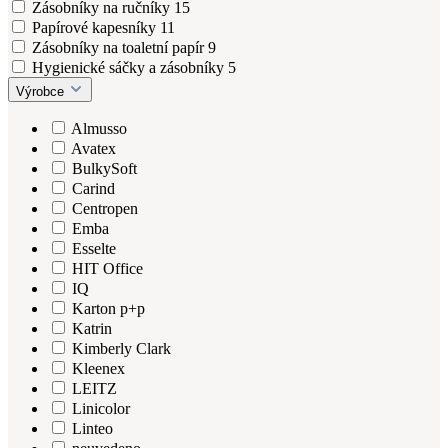
Zásobníky na ručníky
15
Papírové kapesníky
11
Zásobníky na toaletní papír
9
Hygienické sáčky a zásobníky
5
Výrobce
Almusso
Avatex
BulkySoft
Carind
Centropen
Emba
Esselte
HIT Office
IQ
Karton p+p
Katrin
Kimberly Clark
Kleenex
LEITZ
Linicolor
Linteo