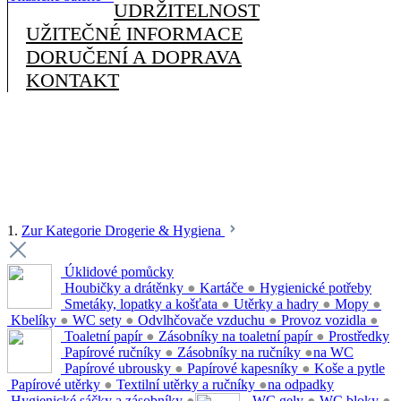
UDRŽITELNOST
UŽITEČNÉ INFORMACE
DORUČENÍ A DOPRAVA
KONTAKT
1.
Zur Kategorie Drogerie & Hygiena
Úklidové pomůcky
Houbičky a drátěnky
●
Kartáče
●
Hygienické potřeby
Smetáky, lopatky a košťata
●
Utěrky a hadry
●
Mopy
●
Kbelíky
●
WC sety
●
Odvlhčovače vzduchu
●
Provoz vozidla
●
Toaletní papír
●
Zásobníky na toaletní papír
●
Prostředky
Papírové ručníky
●
Zásobníky na ručníky
●
na WC
Papírové ubrousky
●
Papírové kapesníky
●
Koše a pytle
Papírové utěrky
●
Textilní utěrky a ručníky
●
na odpadky
Hygienické sáčky a zásobníky
●
WC gely
●
WC bloky
●