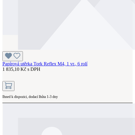
Papírová utěrka Tork Reflex M4, 1 vr., 6 rolí
1 835,10 Kč s DPH
Ihned k dispozici, dodací lhůta 1-3 dny