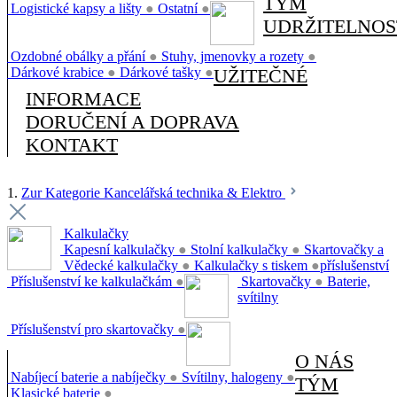
TÝM
Logistické kapsy a lišty
●
Ostatní
●
UDRŽITELNOS
Ozdobné obálky a přání
●
Stuhy, jmenovky a rozety
●
Dárkové krabice
●
Dárkové tašky
●
UŽITEČNÉ
INFORMACE
DORUČENÍ A DOPRAVA
KONTAKT
1.
Zur Kategorie Kancelářská technika & Elektro
Kalkulačky
Kapesní kalkulačky
●
Stolní kalkulačky
●
Skartovačky a
Vědecké kalkulačky
●
Kalkulačky s tiskem
●
příslušenství
Příslušenství ke kalkulačkám
●
Skartovačky
●
Baterie,
svítilny
Příslušenství pro skartovačky
●
O NÁS
Nabíjecí baterie a nabíječky
●
Svítilny, halogeny
●
TÝM
Klasické baterie
●