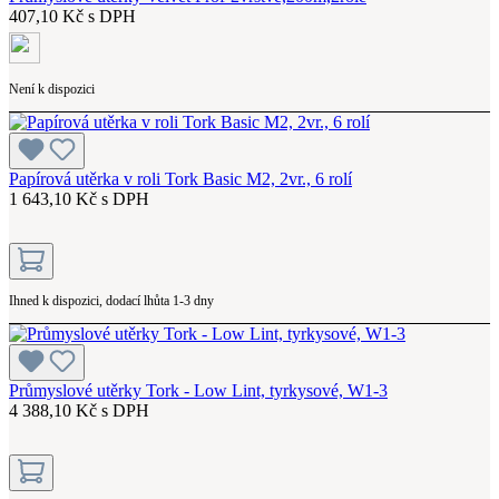
407,10 Kč s DPH
Není k dispozici
Papírová utěrka v roli Tork Basic M2, 2vr., 6 rolí
1 643,10 Kč s DPH
Ihned k dispozici, dodací lhůta 1-3 dny
Průmyslové utěrky Tork - Low Lint, tyrkysové, W1-3
4 388,10 Kč s DPH