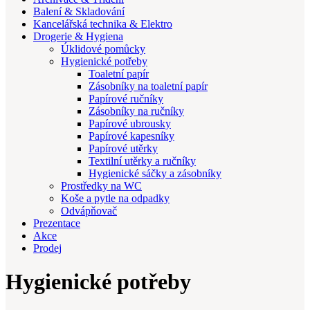
Balení & Skladování
Kancelářská technika & Elektro
Drogerie & Hygiena
Úklidové pomůcky
Hygienické potřeby
Toaletní papír
Zásobníky na toaletní papír
Papírové ručníky
Zásobníky na ručníky
Papírové ubrousky
Papírové kapesníky
Papírové utěrky
Textilní utěrky a ručníky
Hygienické sáčky a zásobníky
Prostředky na WC
Koše a pytle na odpadky
Odvápňovač
Prezentace
Akce
Prodej
Hygienické potřeby