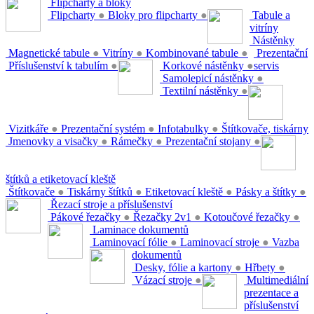
Flipcharty a bloky
Flipcharty
●
Bloky pro flipcharty
●
Tabule a
vitríny
Nástěnky
Magnetické tabule
●
Vitríny
●
Kombinované tabule
●
Prezentační
Příslušenství k tabulím
●
Korkové nástěnky
●
servis
Samolepicí nástěnky
●
Textilní nástěnky
●
Vizitkáře
●
Prezentační systém
●
Infotabulky
●
Štítkovače, tiskárny
Jmenovky a visačky
●
Rámečky
●
Prezentační stojany
●
štítků a etiketovací kleště
Štítkovače
●
Tiskárny štítků
●
Etiketovací kleště
●
Pásky a štítky
●
Řezací stroje a příslušenství
Pákové řezačky
●
Řezačky 2v1
●
Kotoučové řezačky
●
Laminace dokumentů
Laminovací fólie
●
Laminovací stroje
●
Vazba
dokumentů
Desky, fólie a kartony
●
Hřbety
●
Vázací stroje
●
Multimediální
prezentace a
příslušenství