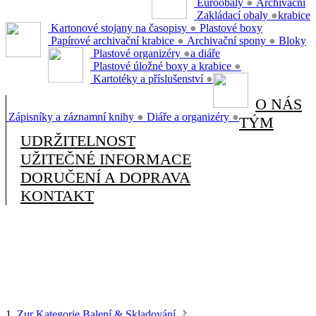
Euroobaly
●
Archivační
Zakládací obaly
●
krabice
Kartonové stojany na časopisy
●
Plastové boxy
Papírové archivační krabice
●
Archivační spony
●
Bloky
Plastové organizéry
●
a diáře
Plastové úložné boxy a krabice
●
Kartotéky a příslušenství
●
O NÁS
Zápisníky a záznamní knihy
●
Diáře a organizéry
●
TÝM
UDRŽITELNOST
UŽITEČNÉ INFORMACE
DORUČENÍ A DOPRAVA
KONTAKT
1.
Zur Kategorie Balení & Skladování