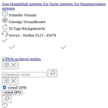
Zum Hauptinhalt springen
Zur Suche springen
Zur Hauptnavigation
springen
Schneller Versand
Günstige Versandkosten
30 Tage Rückgaberecht
Service - Hotline 0123 - 45678
Doprava zdarma od 1199 Kč bez DPH
Zabezpečené připojení SSL
Rychlé doručení
Podpora
Udržitelnost
Pracovní místa
včetně DPH
včetně DPH