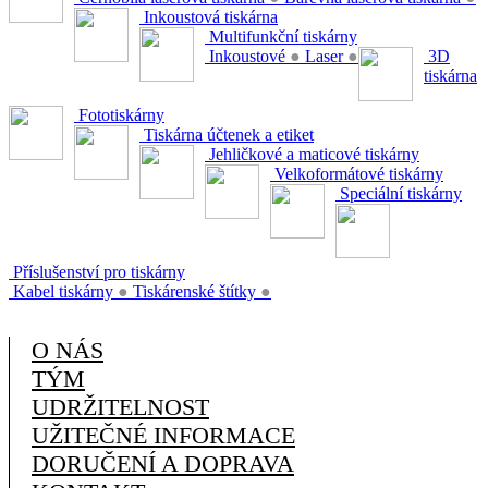
Inkoustová tiskárna
Multifunkční tiskárny
Inkoustové
●
Laser
●
3D
tiskárna
Fototiskárny
Tiskárna účtenek a etiket
Jehličkové a maticové tiskárny
Velkoformátové tiskárny
Speciální tiskárny
Příslušenství pro tiskárny
Kabel tiskárny
●
Tiskárenské štítky
●
O NÁS
TÝM
UDRŽITELNOST
UŽITEČNÉ INFORMACE
DORUČENÍ A DOPRAVA