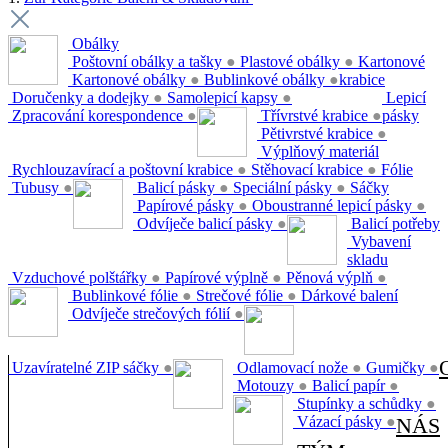
Obálky
Poštovní obálky a tašky
●
Plastové obálky
●
Kartonové
Kartonové obálky
●
Bublinkové obálky
●
krabice
Doručenky a dodejky
●
Samolepicí kapsy
●
Lepicí
Zpracování korespondence
●
Třívrstvé krabice
●
pásky
Pětivrstvé krabice
●
Výplňový materiál
Rychlouzavírací a poštovní krabice
●
Stěhovací krabice
●
Fólie
Tubusy
●
Balicí pásky
●
Speciální pásky
●
Sáčky
Papírové pásky
●
Oboustranné lepicí pásky
●
Odvíječe balicí pásky
●
Balicí potřeby
Vybavení
skladu
Vzduchové polštářky
●
Papírové výplně
●
Pěnová výplň
●
Bublinkové fólie
●
Strečové fólie
●
Dárkové balení
Odvíječe strečových fólií
●
Uzavíratelné ZIP sáčky
●
Odlamovací nože
●
Gumičky
●
Motouzy
●
Balicí papír
●
Stupínky a schůdky
●
Vázací pásky
●
NÁS