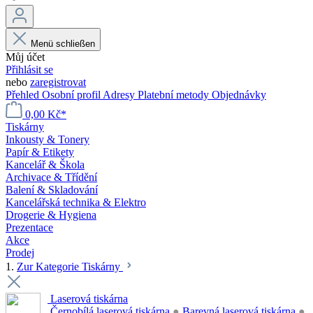
Menü schließen
Můj účet
Přihlásit se
nebo
zaregistrovat
Přehled
Osobní profil
Adresy
Platební metody
Objednávky
0,00 Kč*
Tiskárny
Inkousty & Tonery
Papír & Etikety
Kancelář & Škola
Archivace & Třídění
Balení & Skladování
Kancelářská technika & Elektro
Drogerie & Hygiena
Prezentace
Akce
Prodej
1.
Zur Kategorie Tiskárny
Laserová tiskárna
Černobílá laserová tiskárna
●
Barevná laserová tiskárna
●