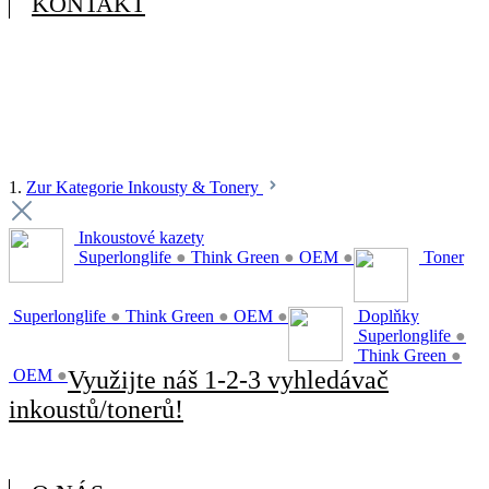
KONTAKT
1.
Zur Kategorie Inkousty & Tonery
Inkoustové kazety
Superlonglife
●
Think Green
●
OEM
●
Toner
Superlonglife
●
Think Green
●
OEM
●
Doplňky
Superlonglife
●
Think Green
●
OEM
●
Využijte náš 1-2-3 vyhledávač
inkoustů/tonerů!