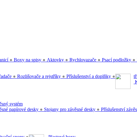
anicí
●
Boxy na spisy
●
Aktovky
●
Rychlovazače
●
Psací podložky
●
řadače
●
Rozlišovače a rejstříky
●
Příslušenství a doplňky
●
t
K
sný systém
sné papírové desky
●
Stojany pro závěsné desky
●
Příslušenství záv
ivační spony
●
Plastové boxy