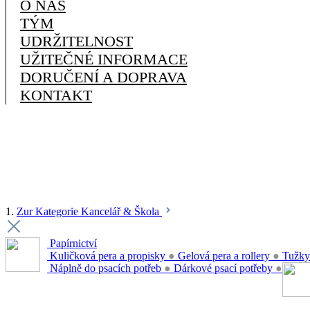
O NÁS
TÝM
UDRŽITELNOST
UŽITEČNÉ INFORMACE
DORUČENÍ A DOPRAVA
KONTAKT
1.
Zur Kategorie Kancelář & Škola
Papírnictví
Kuličková pera a propisky
●
Gelová pera a rollery
●
Tužky
Náplně do psacích potřeb
●
Dárkové psací potřeby
●