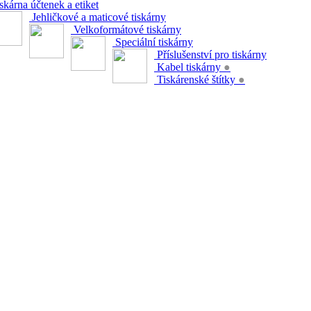
skárna účtenek a etiket
Jehličkové a maticové tiskárny
Velkoformátové tiskárny
Speciální tiskárny
Příslušenství pro tiskárny
Kabel tiskárny
●
Tiskárenské štítky
●