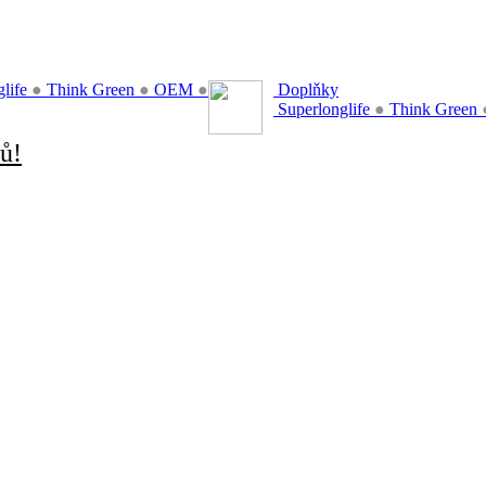
glife
●
Think Green
●
OEM
●
Doplňky
Superlonglife
●
Think Green
ů!