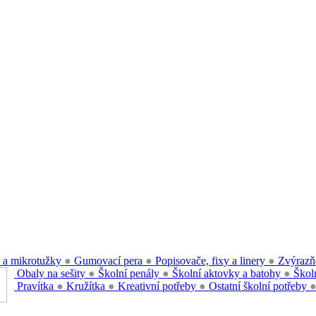
 a mikrotužky
●
Gumovací pera
●
Popisovače, fixy a linery
●
Zvýrazň
Obaly na sešity
●
Školní penály
●
Školní aktovky a batohy
●
Školn
Pravítka
●
Kružítka
●
Kreativní potřeby
●
Ostatní školní potřeby