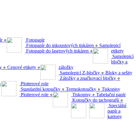
ír
●
Fotopapír
Fotopapír do inkoustových tiskáren
●
Samolepicí
Fotopapír do laserových tiskáren
●
etikety
Samolepicí
bločky a
ty
●
Cenové etikety
●
záložky
Samolepicí Z-bločky
●
Bloky a sešity
Záložky a značkovací bločky
●
●
Plotterové role
Standardní kotoučky
●
Termokotoučky
●
Tiskopisy
Plotterové role
●
Tiskopisy
●
Tabelační papír
Kotoučky do tachografů
●
Speciální
papír a
kartony