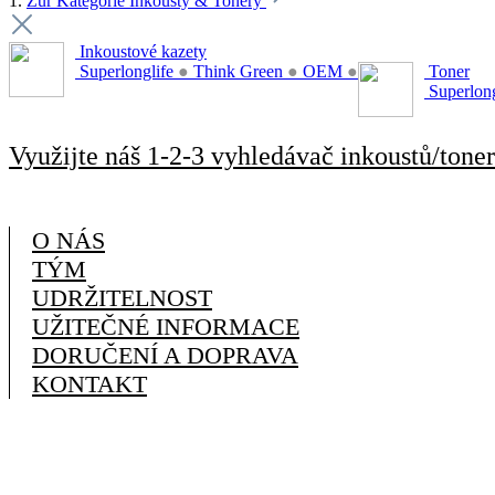
1.
Zur Kategorie Inkousty & Tonery
Inkoustové kazety
Superlonglife
●
Think Green
●
OEM
●
Toner
Superlon
Využijte náš 1-2-3 vyhledávač inkoustů/toner
O NÁS
TÝM
UDRŽITELNOST
UŽITEČNÉ INFORMACE
DORUČENÍ A DOPRAVA
KONTAKT