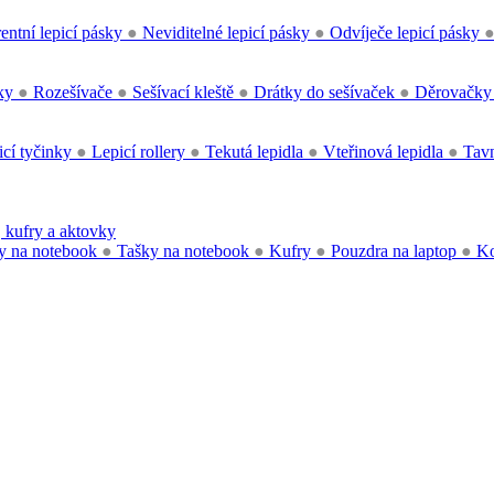
entní lepicí pásky
●
Neviditelné lepicí pásky
●
Odvíječe lepicí pásky
čky
●
Rozešívače
●
Sešívací kleště
●
Drátky do sešívaček
●
Děrovačk
cí tyčinky
●
Lepicí rollery
●
Tekutá lepidla
●
Vteřinová lepidla
●
Tavn
 kufry a aktovky
y na notebook
●
Tašky na notebook
●
Kufry
●
Pouzdra na laptop
●
Ko