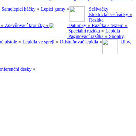
●
Samolepicí háčky
●
Lepicí gumy
●
Sešívačky
Elektrické sešívačky
●
Razítka
y
●
Zpevňovací kroužky
●
Datumky
●
Razítka s textem
●
Speciální razítka
●
Lepidla
Paginovací razítka
●
Sponky,
é pistole
●
Lepidla ve spreji
●
Odstraňovač lepidla
●
klipy,
nferenční desky
●