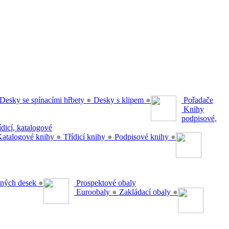
Desky se spínacími hřbety
●
Desky s klipem
●
Pořadače
Knihy
podpisové,
řídicí, katalogové
atalogové knihy
●
Třídicí knihy
●
Podpisové knihy
●
ěsných desek
●
Prospektové obaly
Euroobaly
●
Zakládací obaly
●