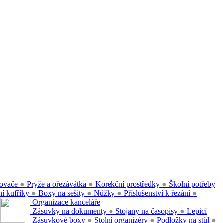
ovače
●
Pryže a ořezávátka
●
Korekční prostředky
●
Školní potřeby
í kufříky
●
Boxy na sešity
●
Nůžky
●
Příslušenství k řezání
●
●
Organizace kanceláře
Zásuvky na dokumenty
●
Stojany na časopisy
●
Lepicí
Zásuvkové boxy
●
Stolní organizéry
●
Podložky na stůl
●