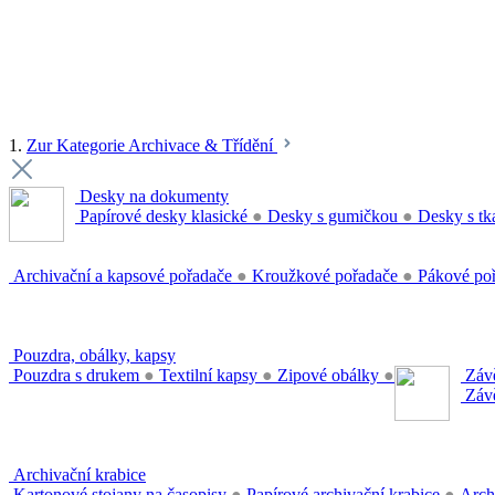
1.
Zur Kategorie Archivace & Třídění
Desky na dokumenty
Papírové desky klasické
●
Desky s gumičkou
●
Desky s tk
Archivační a kapsové pořadače
●
Kroužkové pořadače
●
Pákové po
Pouzdra, obálky, kapsy
Pouzdra s drukem
●
Textilní kapsy
●
Zipové obálky
●
Závě
Závě
Archivační krabice
Kartonové stojany na časopisy
●
Papírové archivační krabice
●
Arch