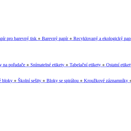
pír pro barevný tisk
●
Barevný papír
●
Recyklovaný a ekologický pap
y na pořadače
●
Snímatelné etikety
●
Tabelační etikety
●
Ostatní etike
 bloky
●
Školní sešity
●
Bloky se spirálou
●
Kroužkové záznamníky