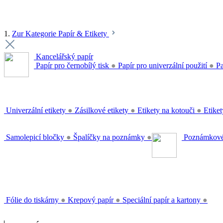
1.
Zur Kategorie Papír & Etikety
Kancelářský papír
Papír pro černobílý tisk
●
Papír pro univerzální použití
●
Pa
Univerzální etikety
●
Zásilkové etikety
●
Etikety na kotouči
●
Etiket
Samolepicí bločky
●
Špalíčky na poznámky
●
Poznámkové
Fólie do tiskárny
●
Krepový papír
●
Speciální papír a kartony
●