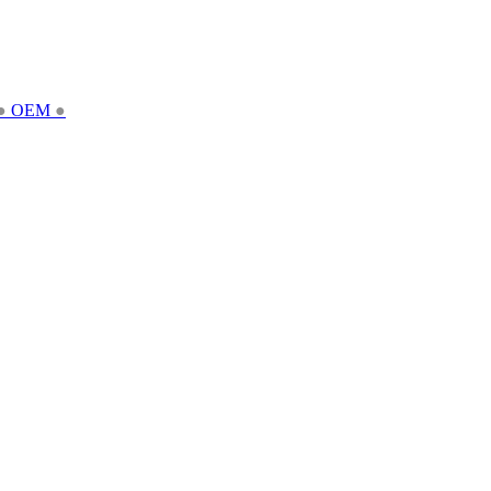
●
OEM
●