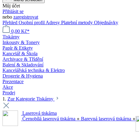
Můj účet
Přihlásit se
nebo
zaregistrovat
Přehled
Osobní profil
Adresy
Platební metody
Objednávky
0,00 Kč*
Tiskárny
Inkousty & Tonery
Papír & Etikety
Kancelář & Škola
Archivace & Třídění
Balení & Skladování
Kancelářská technika & Elektro
Drogerie & Hygiena
Prezentace
Akce
Prodej
1.
Zur Kategorie Tiskárny
Laserová tiskárna
Černobílá laserová tiskárna
●
Barevná laserová tiskárna
●