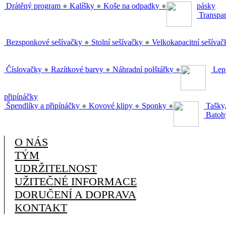
Drátěný program
●
Kalíšky
●
Koše na odpadky
●
pásky
Transpar
Bezsponkové sešívačky
●
Stolní sešívačky
●
Velkokapacitní sešíva
Číslovačky
●
Razítkové barvy
●
Náhradní polštářky
●
Lepi
připínáčky
Špendlíky a připínáčky
●
Kovové klipy
●
Sponky
●
Tašky,
Batoh
O NÁS
TÝM
UDRŽITELNOST
UŽITEČNÉ INFORMACE
DORUČENÍ A DOPRAVA
KONTAKT