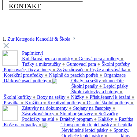
KONTAKT
1.
Zur Kategorie Kancelář & Škola
Papírnictví
Kuličková pera a propisky
●
Gelová pera a rollery
●
Tužky a mikrotužky
●
Gumovací pera
●
Školní potřeby
Popisovače, fixy a linery
●
Zvýrazňovače
●
Pryže a ořezávátka
●
Korekční prostředky
●
Náplně do psacích potřeb
●
Organizace
Dárkové psací potřeby
●
Obaly na sešity
●
kanceláře
Školní penály
●
Lepicí pásky
Školní aktovky a batohy
●
Školní kufříky
●
Boxy na sešity
●
Nůžky
●
Příslušenství k řezání
●
Pravítka
●
Kružítka
●
Kreativní potřeby
●
Ostatní školní potřeby
●
Zásuvky na dokumenty
●
Stojany na časopisy
●
Zásuvkové boxy
●
Stolní organizéry
●
Sešívačky
Podložky na stůl
●
Drátěný program
●
Kalíšky
●
Razítka
Koše na odpadky
●
Transparentní lepicí pásky
●
Lepidla
Neviditelné lepicí pásky
●
Sponky,
Odvíječe lepicí pásky
●
klipy,