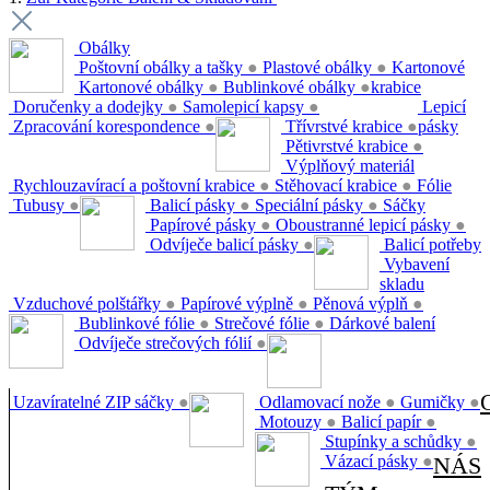
Obálky
Poštovní obálky a tašky
●
Plastové obálky
●
Kartonové
Kartonové obálky
●
Bublinkové obálky
●
krabice
Doručenky a dodejky
●
Samolepicí kapsy
●
Lepicí
Zpracování korespondence
●
Třívrstvé krabice
●
pásky
Pětivrstvé krabice
●
Výplňový materiál
Rychlouzavírací a poštovní krabice
●
Stěhovací krabice
●
Fólie
Tubusy
●
Balicí pásky
●
Speciální pásky
●
Sáčky
Papírové pásky
●
Oboustranné lepicí pásky
●
Odvíječe balicí pásky
●
Balicí potřeby
Vybavení
skladu
Vzduchové polštářky
●
Papírové výplně
●
Pěnová výplň
●
Bublinkové fólie
●
Strečové fólie
●
Dárkové balení
Odvíječe strečových fólií
●
Uzavíratelné ZIP sáčky
●
Odlamovací nože
●
Gumičky
●
Motouzy
●
Balicí papír
●
Stupínky a schůdky
●
Vázací pásky
●
NÁS