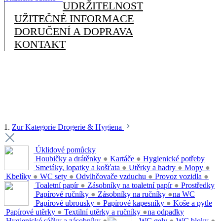
UDRŽITELNOST
UŽITEČNÉ INFORMACE
DORUČENÍ A DOPRAVA
KONTAKT
1.
Zur Kategorie Drogerie & Hygiena
Úklidové pomůcky
Houbičky a drátěnky
●
Kartáče
●
Hygienické potřeby
Smetáky, lopatky a košťata
●
Utěrky a hadry
●
Mopy
●
Kbelíky
●
WC sety
●
Odvlhčovače vzduchu
●
Provoz vozidla
●
Toaletní papír
●
Zásobníky na toaletní papír
●
Prostředky
Papírové ručníky
●
Zásobníky na ručníky
●
na WC
Papírové ubrousky
●
Papírové kapesníky
●
Koše a pytle
Papírové utěrky
●
Textilní utěrky a ručníky
●
na odpadky
Hygienické sáčky a zásobníky
●
WC gely
●
WC bloky
●