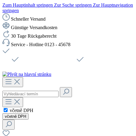
Zum Hauptinhalt springen
Zur Suche springen
Zur Hauptnavigation
springen
Schneller Versand
Günstige Versandkosten
30 Tage Rückgaberecht
Service - Hotline 0123 - 45678
Doprava zdarma od 1199 Kč bez DPH
Zabezpečené připojení SSL
Rychlé doručení
Podpora
Udržitelnost
Pracovní místa
včetně DPH
včetně DPH