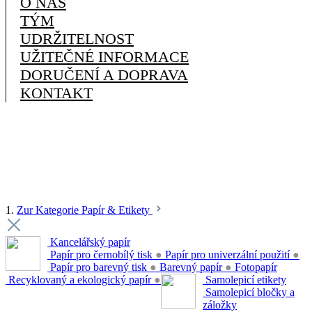
O NÁS
TÝM
UDRŽITELNOST
UŽITEČNÉ INFORMACE
DORUČENÍ A DOPRAVA
KONTAKT
1.
Zur Kategorie Papír & Etikety
Kancelářský papír
Papír pro černobílý tisk
●
Papír pro univerzální použití
●
Papír pro barevný tisk
●
Barevný papír
●
Fotopapír
Recyklovaný a ekologický papír
●
Samolepicí etikety
Samolepicí bločky a
záložky