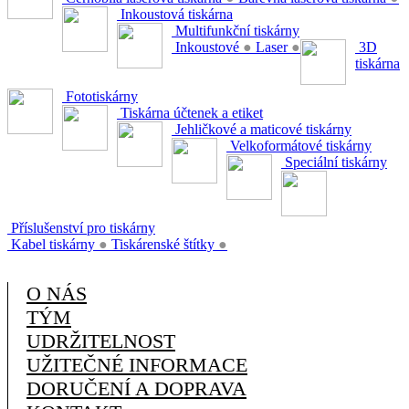
Inkoustová tiskárna
Multifunkční tiskárny
Inkoustové
●
Laser
●
3D
tiskárna
Fototiskárny
Tiskárna účtenek a etiket
Jehličkové a maticové tiskárny
Velkoformátové tiskárny
Speciální tiskárny
Příslušenství pro tiskárny
Kabel tiskárny
●
Tiskárenské štítky
●
O NÁS
TÝM
UDRŽITELNOST
UŽITEČNÉ INFORMACE
DORUČENÍ A DOPRAVA