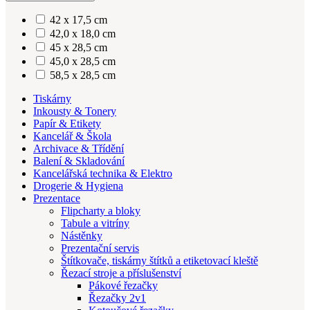
42 x 17,5 cm
42,0 x 18,0 cm
45 x 28,5 cm
45,0 x 28,5 cm
58,5 x 28,5 cm
Tiskárny
Inkousty & Tonery
Papír & Etikety
Kancelář & Škola
Archivace & Třídění
Balení & Skladování
Kancelářská technika & Elektro
Drogerie & Hygiena
Prezentace
Flipcharty a bloky
Tabule a vitríny
Nástěnky
Prezentační servis
Štítkovače, tiskárny štítků a etiketovací kleště
Řezací stroje a příslušenství
Pákové řezačky
Řezačky 2v1