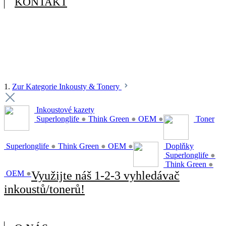
KONTAKT
1.
Zur Kategorie Inkousty & Tonery
Inkoustové kazety
Superlonglife
●
Think Green
●
OEM
●
Toner
Superlonglife
●
Think Green
●
OEM
●
Doplňky
Superlonglife
●
Think Green
●
OEM
●
Využijte náš 1-2-3 vyhledávač
inkoustů/tonerů!