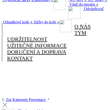
Vůně do pisoáru
●
Odvápňovač
Odpadkové koše
●
Sáčky do koše
●
O NÁS
TÝM
UDRŽITELNOST
UŽITEČNÉ INFORMACE
DORUČENÍ A DOPRAVA
KONTAKT
1.
Zur Kategorie Prezentace