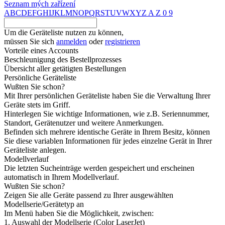
Seznam mých zařízení
A
B
C
D
E
F
G
H
I
J
K
L
M
N
O
P
Q
R
S
T
U
V
W
X
Y
Z
A
Z
0
9
Um die Geräteliste nutzen zu können,
müssen Sie sich
anmelden
oder
registrieren
Vorteile eines Accounts
Beschleunigung des Bestellprozesses
Übersicht aller getätigten Bestellungen
Persönliche Geräteliste
Wußten Sie schon?
Mit Ihrer persönlichen Geräteliste haben Sie die Verwaltung Ihrer
Geräte stets im Griff.
Hinterlegen Sie wichtige Informationen, wie z.B. Seriennummer,
Standort, Gerätenutzer und weitere Anmerkungen.
Befinden sich mehrere identische Geräte in Ihrem Besitz, können
Sie diese variablen Informationen für jedes einzelne Gerät in Ihrer
Geräteliste anlegen.
Modellverlauf
Die letzten Sucheinträge werden gespeichert und erscheinen
automatisch in Ihrem Modellverlauf.
Wußten Sie schon?
Zeigen Sie alle Geräte passend zu Ihrer ausgewählten
Modellserie/Gerätetyp an
Im Menü haben Sie die Möglichkeit, zwischen:
1. Auswahl der Modellserie (Color LaserJet)