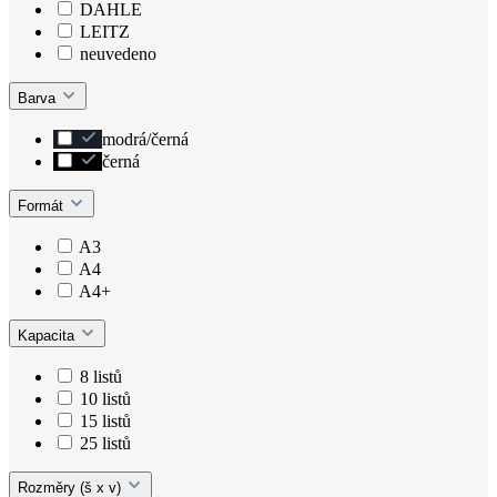
DAHLE
LEITZ
neuvedeno
Barva
modrá/černá
černá
Formát
A3
A4
A4+
Kapacita
8 listů
10 listů
15 listů
25 listů
Rozměry (š x v)