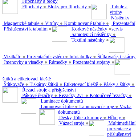
Flipcharty a bloky
Flipcharty
●
Bloky pro flipcharty
●
Tabule a
vitríny
Nástěnky
Magnetické tabule
●
Vitríny
●
Kombinované tabule
●
Prezentační
Příslušenství k tabulím
●
Korkové nástěnky
●
servis
Samolepicí nástěnky
●
Textilní nástěnky
●
Vizitkáře
●
Prezentační systém
●
Infotabulky
●
Štítkovače, tiskárny
Jmenovky a visačky
●
Rámečky
●
Prezentační stojany
●
štítků a etiketovací kleště
Štítkovače
●
Tiskárny štítků
●
Etiketovací kleště
●
Pásky a štítky
●
Řezací stroje a příslušenství
Pákové řezačky
●
Řezačky 2v1
●
Kotoučové řezačky
●
Laminace dokumentů
Laminovací fólie
●
Laminovací stroje
●
Vazba
dokumentů
Desky, fólie a kartony
●
Hřbety
●
Vázací stroje
●
Multimediální
prezentace a
příslušenství