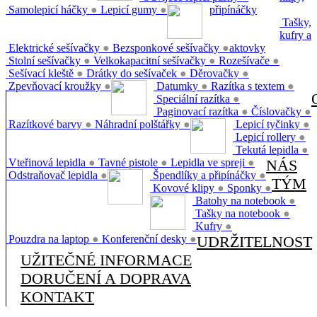
Samolepicí háčky
●
Lepicí gumy
●
připínáčky
Tašky,
kufry a
Elektrické sešívačky
●
Bezsponkové sešívačky
●
aktovky
Stolní sešívačky
●
Velkokapacitní sešívačky
●
Rozešívače
●
Sešívací kleště
●
Drátky do sešívaček
●
Děrovačky
●
Zpevňovací kroužky
●
Datumky
●
Razítka s textem
●
Speciální razítka
●
Paginovací razítka
●
Číslovačky
●
Razítkové barvy
●
Náhradní polštářky
●
Lepicí tyčinky
●
Lepicí rollery
●
Tekutá lepidla
●
Vteřinová lepidla
●
Tavné pistole
●
Lepidla ve spreji
●
NÁS
Odstraňovač lepidla
●
Špendlíky a připínáčky
●
TÝM
Kovové klipy
●
Sponky
●
Batohy na notebook
●
Tašky na notebook
●
Kufry
●
Pouzdra na laptop
●
Konferenční desky
●
UDRŽITELNOST
UŽITEČNÉ INFORMACE
DORUČENÍ A DOPRAVA
KONTAKT