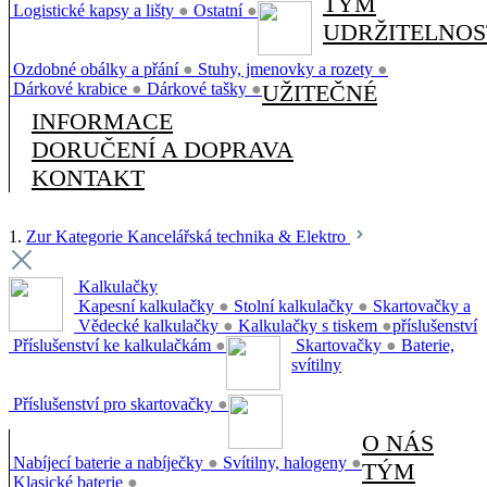
TÝM
Logistické kapsy a lišty
●
Ostatní
●
UDRŽITELNOS
Ozdobné obálky a přání
●
Stuhy, jmenovky a rozety
●
Dárkové krabice
●
Dárkové tašky
●
UŽITEČNÉ
INFORMACE
DORUČENÍ A DOPRAVA
KONTAKT
1.
Zur Kategorie Kancelářská technika & Elektro
Kalkulačky
Kapesní kalkulačky
●
Stolní kalkulačky
●
Skartovačky a
Vědecké kalkulačky
●
Kalkulačky s tiskem
●
příslušenství
Příslušenství ke kalkulačkám
●
Skartovačky
●
Baterie,
svítilny
Příslušenství pro skartovačky
●
O NÁS
Nabíjecí baterie a nabíječky
●
Svítilny, halogeny
●
TÝM
Klasické baterie
●