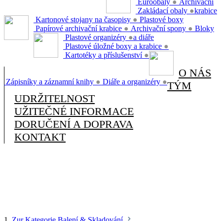
Euroobaly
●
Archivační
Zakládací obaly
●
krabice
Kartonové stojany na časopisy
●
Plastové boxy
Papírové archivační krabice
●
Archivační spony
●
Bloky
Plastové organizéry
●
a diáře
Plastové úložné boxy a krabice
●
Kartotéky a příslušenství
●
O NÁS
Zápisníky a záznamní knihy
●
Diáře a organizéry
●
TÝM
UDRŽITELNOST
UŽITEČNÉ INFORMACE
DORUČENÍ A DOPRAVA
KONTAKT
1.
Zur Kategorie Balení & Skladování