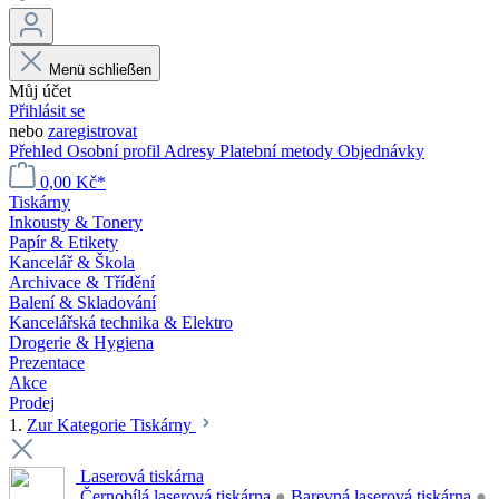
Menü schließen
Můj účet
Přihlásit se
nebo
zaregistrovat
Přehled
Osobní profil
Adresy
Platební metody
Objednávky
0,00 Kč*
Tiskárny
Inkousty & Tonery
Papír & Etikety
Kancelář & Škola
Archivace & Třídění
Balení & Skladování
Kancelářská technika & Elektro
Drogerie & Hygiena
Prezentace
Akce
Prodej
1.
Zur Kategorie Tiskárny
Laserová tiskárna
Černobílá laserová tiskárna
●
Barevná laserová tiskárna
●