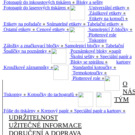
Fotopapír do inkoustových tiskáren
●
Bloky a sešity
Fotopapír do laserových tiskáren
●
Univerzální etikety
●
Zásilkové etikety
●
Etikety na kotouči
●
Etikety na pořadače
●
Snímatelné etikety
●
Tabelační etikety
●
Ostatní etikety
●
Cenové etikety
●
Samolepicí Z-bločky
●
Plotterové role
Tiskopisy
Záložky a značkovací bločky
●
Samolepicí bločky
●
Tabelační
Špalíčky na poznámky
●
Poznámkové bloky
●
papír
Školní sešity
●
Speciální papír a
Bloky se spirálou
●
kartony
Kroužkové záznamníky
●
Standardní kotoučky
●
Termokotoučky
●
Plotterové role
●
O
NÁ
Tiskopisy
●
Kotoučky do tachografů
●
TÝM
Fólie do tiskárny
●
Krepový papír
●
Speciální papír a kartony
●
UDRŽITELNOST
UŽITEČNÉ INFORMACE
DORUČENÍ A DOPRAVA