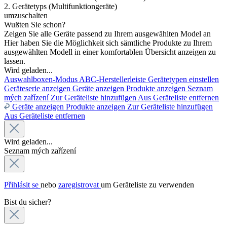
2. Gerätetyps (Multifunktiongeräte)
umzuschalten
Wußten Sie schon?
Zeigen Sie alle Geräte passend zu Ihrem ausgewählten Model an
Hier haben Sie die Möglichkeit sich sämtliche Produkte zu Ihrem
ausgewählten Modell in einer komfortablen Übersicht anzeigen zu
lassen.
Wird geladen...
Auswahlboxen-Modus
ABC-Herstellerleiste
Gerätetypen einstellen
Geräteserie anzeigen
Geräte anzeigen
Produkte anzeigen
Seznam
mých zařízení
Zur Geräteliste hinzufügen
Aus Geräteliste entfernen
Geräte anzeigen
Produkte anzeigen
Zur Geräteliste hinzufügen
Aus Geräteliste entfernen
Wird geladen...
Seznam mých zařízení
Přihlásit se
nebo
zaregistrovat
um Geräteliste zu verwenden
Bist du sicher?