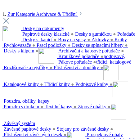
1.
Zur Kategorie Archivace & Třídění
Desky na dokumenty
Papírové desky klasické
●
Desky s gumičkou
●
Pořadače
Desky s tkanicí
●
Boxy na spisy
●
Aktovky
●
Knihy
Rychlovazače
●
Psací podložky
●
Desky se spínacími hřbety
●
Desky s klipem
●
Archivační a kapsové pořadače
●
Kroužkové pořadače
●
podpisové,
Pákové pořadače
●
třídicí, katalogové
Rozlišovače a rejstříky
●
Příslušenství a doplňky
●
Katalogové knihy
●
Třídicí knihy
●
Podpisové knihy
●
Pouzdra, obálky, kapsy
Pouzdra s drukem
●
Textilní kapsy
●
Zipové obálky
●
Závěsný systém
Závěsné papírové desky
●
Stojany pro závěsné desky
●
Příslušenství závěsných desek
●
Prospektové obaly