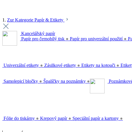
1.
Zur Kategorie Papír & Etikety
Kancelářský papír
Papír pro černobílý tisk
●
Papír pro univerzální použití
●
Pa
Univerzální etikety
●
Zásilkové etikety
●
Etikety na kotouči
●
Etiket
Samolepicí bločky
●
Špalíčky na poznámky
●
Poznámkové
Fólie do tiskárny
●
Krepový papír
●
Speciální papír a kartony
●