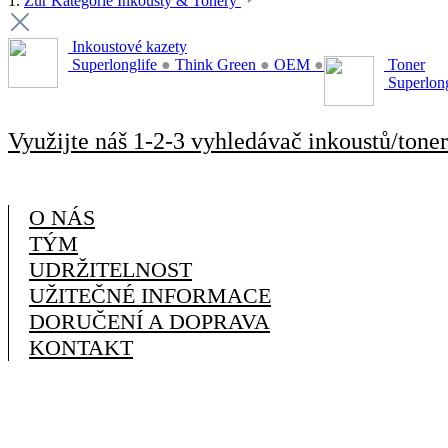
1.
Zur Kategorie Inkousty & Tonery
Inkoustové kazety
Superlonglife
●
Think Green
●
OEM
●
Toner
Superlon
Využijte náš 1-2-3 vyhledávač inkoustů/toner
O NÁS
TÝM
UDRŽITELNOST
UŽITEČNÉ INFORMACE
DORUČENÍ A DOPRAVA
KONTAKT