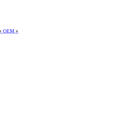
●
OEM
●