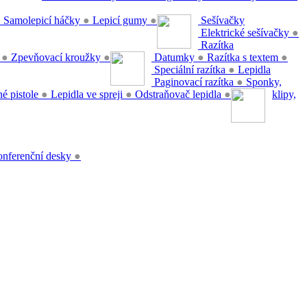
●
Samolepicí háčky
●
Lepicí gumy
●
Sešívačky
Elektrické sešívačky
●
Razítka
y
●
Zpevňovací kroužky
●
Datumky
●
Razítka s textem
●
Speciální razítka
●
Lepidla
Paginovací razítka
●
Sponky,
é pistole
●
Lepidla ve spreji
●
Odstraňovač lepidla
●
klipy,
nferenční desky
●