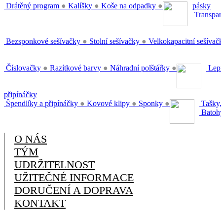
Drátěný program
●
Kalíšky
●
Koše na odpadky
●
pásky
Transpar
Bezsponkové sešívačky
●
Stolní sešívačky
●
Velkokapacitní sešíva
Číslovačky
●
Razítkové barvy
●
Náhradní polštářky
●
Lepi
připínáčky
Špendlíky a připínáčky
●
Kovové klipy
●
Sponky
●
Tašky,
Batoh
O NÁS
TÝM
UDRŽITELNOST
UŽITEČNÉ INFORMACE
DORUČENÍ A DOPRAVA
KONTAKT