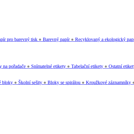
pír pro barevný tisk
●
Barevný papír
●
Recyklovaný a ekologický pap
y na pořadače
●
Snímatelné etikety
●
Tabelační etikety
●
Ostatní etike
 bloky
●
Školní sešity
●
Bloky se spirálou
●
Kroužkové záznamníky