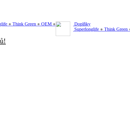
glife
●
Think Green
●
OEM
●
Doplňky
Superlonglife
●
Think Green
ů!