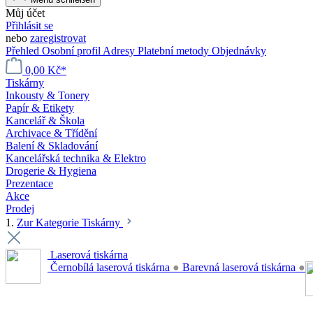
Můj účet
Přihlásit se
nebo
zaregistrovat
Přehled
Osobní profil
Adresy
Platební metody
Objednávky
0,00 Kč*
Tiskárny
Inkousty & Tonery
Papír & Etikety
Kancelář & Škola
Archivace & Třídění
Balení & Skladování
Kancelářská technika & Elektro
Drogerie & Hygiena
Prezentace
Akce
Prodej
1.
Zur Kategorie Tiskárny
Laserová tiskárna
Černobílá laserová tiskárna
●
Barevná laserová tiskárna
●