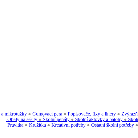
 a mikrotužky
●
Gumovací pera
●
Popisovače, fixy a linery
●
Zvýrazň
Obaly na sešity
●
Školní penály
●
Školní aktovky a batohy
●
Školn
Pravítka
●
Kružítka
●
Kreativní potřeby
●
Ostatní školní potřeby