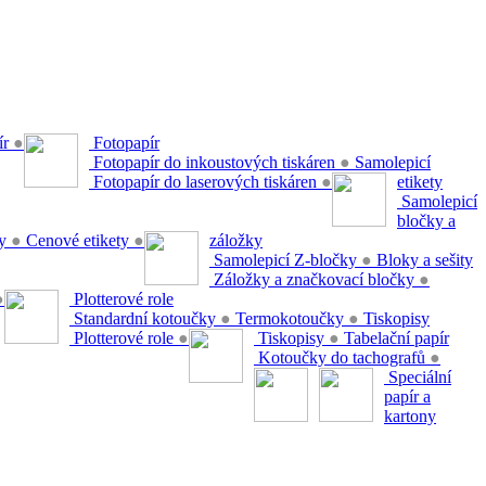
ír
●
Fotopapír
Fotopapír do inkoustových tiskáren
●
Samolepicí
Fotopapír do laserových tiskáren
●
etikety
Samolepicí
bločky a
ty
●
Cenové etikety
●
záložky
Samolepicí Z-bločky
●
Bloky a sešity
Záložky a značkovací bločky
●
●
Plotterové role
Standardní kotoučky
●
Termokotoučky
●
Tiskopisy
Plotterové role
●
Tiskopisy
●
Tabelační papír
Kotoučky do tachografů
●
Speciální
papír a
kartony