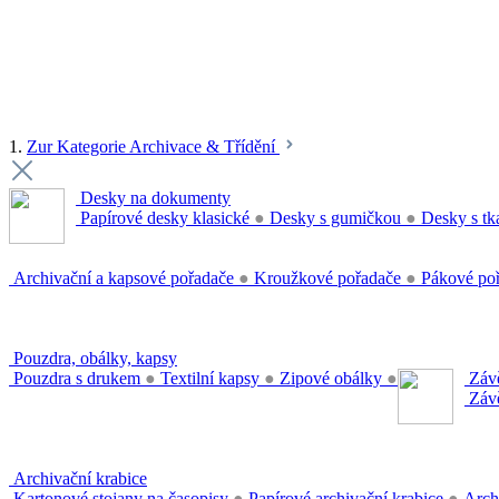
1.
Zur Kategorie Archivace & Třídění
Desky na dokumenty
Papírové desky klasické
●
Desky s gumičkou
●
Desky s tk
Archivační a kapsové pořadače
●
Kroužkové pořadače
●
Pákové po
Pouzdra, obálky, kapsy
Pouzdra s drukem
●
Textilní kapsy
●
Zipové obálky
●
Závě
Závě
Archivační krabice
Kartonové stojany na časopisy
●
Papírové archivační krabice
●
Arch