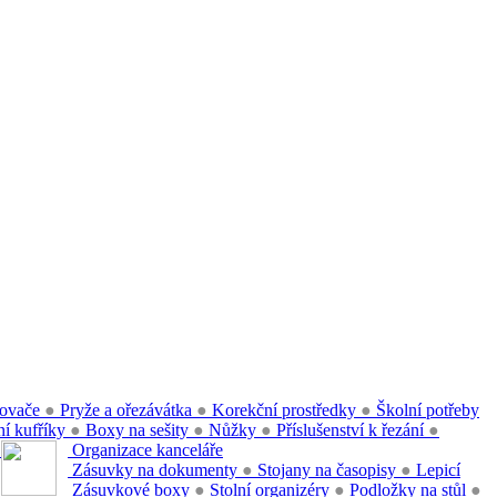
ovače
●
Pryže a ořezávátka
●
Korekční prostředky
●
Školní potřeby
í kufříky
●
Boxy na sešity
●
Nůžky
●
Příslušenství k řezání
●
●
Organizace kanceláře
Zásuvky na dokumenty
●
Stojany na časopisy
●
Lepicí
Zásuvkové boxy
●
Stolní organizéry
●
Podložky na stůl
●