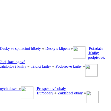
Desky se spínacími hřbety
●
Desky s klipem
●
Pořadače
Knihy
podpisové,
řídicí, katalogové
atalogové knihy
●
Třídicí knihy
●
Podpisové knihy
●
ěsných desek
●
Prospektové obaly
Euroobaly
●
Zakládací obaly
●