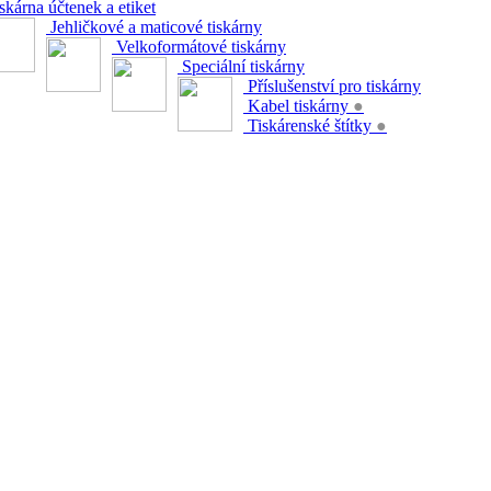
skárna účtenek a etiket
Jehličkové a maticové tiskárny
Velkoformátové tiskárny
Speciální tiskárny
Příslušenství pro tiskárny
Kabel tiskárny
●
Tiskárenské štítky
●