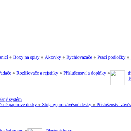
anicí
●
Boxy na spisy
●
Aktovky
●
Rychlovazače
●
Psací podložky
●
řadače
●
Rozlišovače a rejstříky
●
Příslušenství a doplňky
●
t
K
sný systém
sné papírové desky
●
Stojany pro závěsné desky
●
Příslušenství záv
ivační spony
●
Plastové boxy