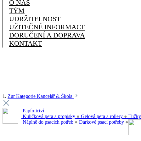
O NÁS
TÝM
UDRŽITELNOST
UŽITEČNÉ INFORMACE
DORUČENÍ A DOPRAVA
KONTAKT
1.
Zur Kategorie Kancelář & Škola
Papírnictví
Kuličková pera a propisky
●
Gelová pera a rollery
●
Tužky
Náplně do psacích potřeb
●
Dárkové psací potřeby
●