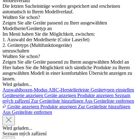
Modellverlauf
Die letzten Sucheinträge werden gespeichert und erscheinen
automatisch in Ihrem Modellverlauf.
Wußten Sie schon?
Zeigen Sie alle Geräte passend zu Ihrer ausgewählten
Modellserie/Gerätetyp an
Im Menü haben Sie die Möglichkeit, zwischen:
1. Auswahl der Modellserie (Color LaserJet)
2. Gerätetyps (Multifunktiongeräte)
umzuschalten
Wußten Sie schon?
Zeigen Sie alle Geräte passend zu Ihrem ausgewählten Model an
Hier haben Sie die Möglichkeit sich sämtliche Produkte zu Ihrem
ausgewählten Modell in einer komfortablen Übersicht anzeigen zu
lassen.
Wird geladen...
Auswahlboxen-Modus
ABC-Herstellerleiste
Gerätetypen einstellen
Geräteserie anzeigen
Geräte anzeigen
Produkte anzeigen
Seznam
mých zařízení
Zur Geräteliste hinzufügen
Aus Geräteliste entfernen
Geräte anzeigen
Produkte anzeigen
Zur Geräteliste hinzufügen
Aus Geräteliste entfernen
Wird geladen...
Seznam mých zařízení