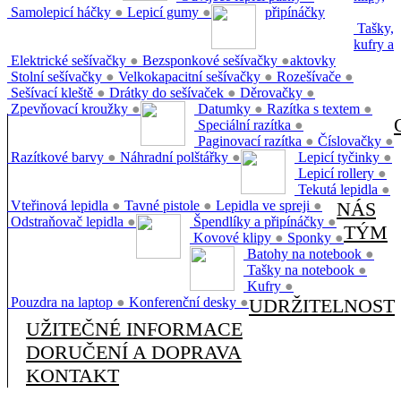
Samolepicí háčky
●
Lepicí gumy
●
připínáčky
Tašky,
kufry a
Elektrické sešívačky
●
Bezsponkové sešívačky
●
aktovky
Stolní sešívačky
●
Velkokapacitní sešívačky
●
Rozešívače
●
Sešívací kleště
●
Drátky do sešívaček
●
Děrovačky
●
Zpevňovací kroužky
●
Datumky
●
Razítka s textem
●
Speciální razítka
●
Paginovací razítka
●
Číslovačky
●
Razítkové barvy
●
Náhradní polštářky
●
Lepicí tyčinky
●
Lepicí rollery
●
Tekutá lepidla
●
Vteřinová lepidla
●
Tavné pistole
●
Lepidla ve spreji
●
NÁS
Odstraňovač lepidla
●
Špendlíky a připínáčky
●
TÝM
Kovové klipy
●
Sponky
●
Batohy na notebook
●
Tašky na notebook
●
Kufry
●
Pouzdra na laptop
●
Konferenční desky
●
UDRŽITELNOST
UŽITEČNÉ INFORMACE
DORUČENÍ A DOPRAVA
KONTAKT