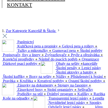
KONTAKT
1.
Zur Kategorie Kancelář & Škola
Papírnictví
Kuličková pera a propisky
●
Gelová pera a rollery
●
Tužky a mikrotužky
●
Gumovací pera
●
Školní potřeby
Popisovače, fixy a linery
●
Zvýrazňovače
●
Pryže a ořezávátka
●
Korekční prostředky
●
Náplně do psacích potřeb
●
Organizace
Dárkové psací potřeby
●
Obaly na sešity
●
kanceláře
Školní penály
●
Lepicí pásky
Školní aktovky a batohy
●
Školní kufříky
●
Boxy na sešity
●
Nůžky
●
Příslušenství k řezání
●
Pravítka
●
Kružítka
●
Kreativní potřeby
●
Ostatní školní potřeby
●
Zásuvky na dokumenty
●
Stojany na časopisy
●
Zásuvkové boxy
●
Stolní organizéry
●
Sešívačky
Podložky na stůl
●
Drátěný program
●
Kalíšky
●
Razítka
Koše na odpadky
●
Transparentní lepicí pásky
●
Lepidla
Neviditelné lepicí pásky
●
Sponky,
Odvíječe lepicí pásky
●
klipy,