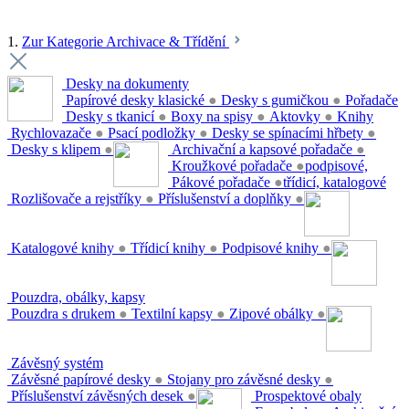
1.
Zur Kategorie Archivace & Třídění
Desky na dokumenty
Papírové desky klasické
●
Desky s gumičkou
●
Pořadače
Desky s tkanicí
●
Boxy na spisy
●
Aktovky
●
Knihy
Rychlovazače
●
Psací podložky
●
Desky se spínacími hřbety
●
Desky s klipem
●
Archivační a kapsové pořadače
●
Kroužkové pořadače
●
podpisové,
Pákové pořadače
●
třídicí, katalogové
Rozlišovače a rejstříky
●
Příslušenství a doplňky
●
Katalogové knihy
●
Třídicí knihy
●
Podpisové knihy
●
Pouzdra, obálky, kapsy
Pouzdra s drukem
●
Textilní kapsy
●
Zipové obálky
●
Závěsný systém
Závěsné papírové desky
●
Stojany pro závěsné desky
●
Příslušenství závěsných desek
●
Prospektové obaly