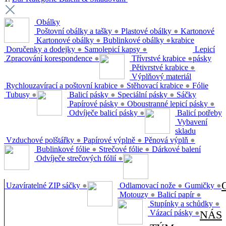
Obálky
Poštovní obálky a tašky
●
Plastové obálky
●
Kartonové
Kartonové obálky
●
Bublinkové obálky
●
krabice
Doručenky a dodejky
●
Samolepicí kapsy
●
Lepicí
Zpracování korespondence
●
Třívrstvé krabice
●
pásky
Pětivrstvé krabice
●
Výplňový materiál
Rychlouzavírací a poštovní krabice
●
Stěhovací krabice
●
Fólie
Tubusy
●
Balicí pásky
●
Speciální pásky
●
Sáčky
Papírové pásky
●
Oboustranné lepicí pásky
●
Odvíječe balicí pásky
●
Balicí potřeby
Vybavení
skladu
Vzduchové polštářky
●
Papírové výplně
●
Pěnová výplň
●
Bublinkové fólie
●
Strečové fólie
●
Dárkové balení
Odvíječe strečových fólií
●
Uzavíratelné ZIP sáčky
●
Odlamovací nože
●
Gumičky
●
Motouzy
●
Balicí papír
●
Stupínky a schůdky
●
Vázací pásky
●
NÁS