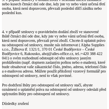
nebo kusech čtrnáct dní ode dne, kdy jste vy nebo vámi určená třetí
osoba, která není dopravcem, převzali poslední dílčí zásilku nebo
poslední kus.
4. v případě smlouvy o pravidelném dodání zboží ve stanovené
lhůtě čtrnáct dní ode dne, kdy jste vy nebo vámi určená třetí osoba,
která není dopravcem, převzali první zboží. Chcete-li uplatnit právo
na odstoupení od smlouvy, musíte nás informovat ( Alpha Supplies
s.r.o.,
Žižkova tř. 1321/1, 370 01 České Budějovice – České
Budějovice 6
, Rakousko, ahoj@alles-office.cz, tel.:
+420 388 422
041
) o svém rozhodnutí odstoupit od této smlouvy jasným
prohlášením (např. dopisem zaslaným poštou nebo e-mailem), které
bude obsahovat vaše zákaznické číslo, jméno, adresu, telefonní číslo
a e-mailovou adresu. Můžete použít přiložený vzorový formulář pro
odstoupení od smlouvy, není to však povinné.
Pro dodržení lhůty pro odstoupení od smlouvy stačí, abyste
oznámení o uplatnění práva na odstoupení od smlouvy odeslali před
uplynutím lhůty pro odstoupení od smlouvy.
Důsledky zrušení