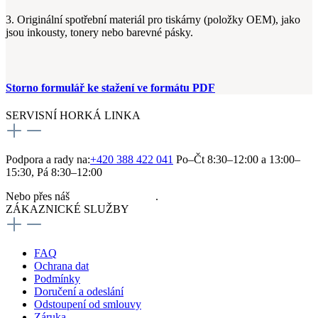
3. Originální spotřební materiál pro tiskárny (položky OEM), jako
jsou inkousty, tonery nebo barevné pásky.
Storno formulář ke stažení ve formátu PDF
SERVISNÍ HORKÁ LINKA
Podpora a rady na:
+420 388 422 041
Po–Čt 8:30–12:00 a 13:00–
15:30, Pá 8:30–12:00
Nebo přes náš
kontaktní formulář
.
ZÁKAZNICKÉ SLUŽBY
FAQ
Ochrana dat
Podmínky
Doručení a odeslání
Odstoupení od smlouvy
Záruka