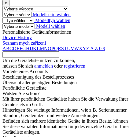
x
Modellserie wählen
Modelltyp wählen
Modell wählen
Personalisierte Geräteinformationen
Device History
Seznam mých zařízení
A
B
C
D
E
F
G
H
I
J
K
L
M
N
O
P
Q
R
S
T
U
V
W
X
Y
Z
A
Z
0
9
Um die Geräteliste nutzen zu können,
müssen Sie sich
anmelden
oder
registrieren
Vorteile eines Accounts
Beschleunigung des Bestellprozesses
Übersicht aller getätigten Bestellungen
Persönliche Geräteliste
Wußten Sie schon?
Mit Ihrer persönlichen Geräteliste haben Sie die Verwaltung Ihrer
Geräte stets im Griff.
Hinterlegen Sie wichtige Informationen, wie z.B. Seriennummer,
Standort, Gerätenutzer und weitere Anmerkungen.
Befinden sich mehrere identische Geräte in Ihrem Besitz, können
Sie diese variablen Informationen für jedes einzelne Gerät in Ihrer
Geräteliste anlegen.