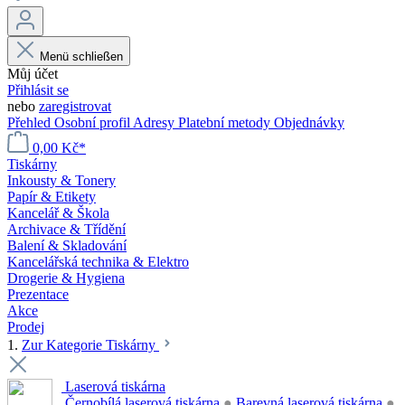
Menü schließen
Můj účet
Přihlásit se
nebo
zaregistrovat
Přehled
Osobní profil
Adresy
Platební metody
Objednávky
0,00 Kč*
Tiskárny
Inkousty & Tonery
Papír & Etikety
Kancelář & Škola
Archivace & Třídění
Balení & Skladování
Kancelářská technika & Elektro
Drogerie & Hygiena
Prezentace
Akce
Prodej
1.
Zur Kategorie Tiskárny
Laserová tiskárna
Černobílá laserová tiskárna
●
Barevná laserová tiskárna
●