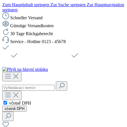
Zum Hauptinhalt springen
Zur Suche springen
Zur Hauptnavigation
springen
Schneller Versand
Günstige Versandkosten
30 Tage Rückgaberecht
Service - Hotline 0123 - 45678
Doprava zdarma od 1199 Kč bez DPH
Zabezpečené připojení SSL
Rychlé doručení
Podpora
Udržitelnost
Pracovní místa
včetně DPH
včetně DPH