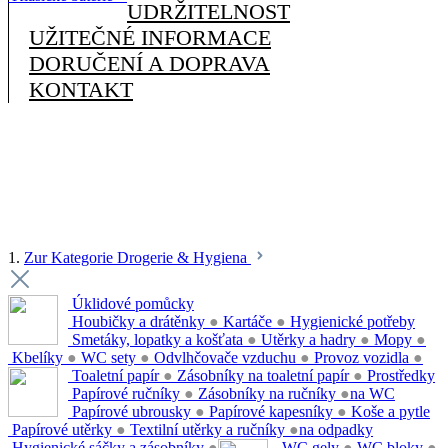
UDRŽITELNOST
UŽITEČNÉ INFORMACE
DORUČENÍ A DOPRAVA
KONTAKT
1.
Zur Kategorie Drogerie & Hygiena
Úklidové pomůcky
Houbičky a drátěnky
●
Kartáče
●
Hygienické potřeby
Smetáky, lopatky a košťata
●
Utěrky a hadry
●
Mopy
●
Kbelíky
●
WC sety
●
Odvlhčovače vzduchu
●
Provoz vozidla
●
Toaletní papír
●
Zásobníky na toaletní papír
●
Prostředky
Papírové ručníky
●
Zásobníky na ručníky
●
na WC
Papírové ubrousky
●
Papírové kapesníky
●
Koše a pytle
Papírové utěrky
●
Textilní utěrky a ručníky
●
na odpadky
Hygienické sáčky a zásobníky
●
WC gely
●
WC bloky
●