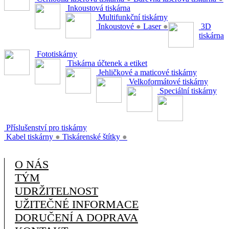
Inkoustová tiskárna
Multifunkční tiskárny
Inkoustové
●
Laser
●
3D
tiskárna
Fototiskárny
Tiskárna účtenek a etiket
Jehličkové a maticové tiskárny
Velkoformátové tiskárny
Speciální tiskárny
Příslušenství pro tiskárny
Kabel tiskárny
●
Tiskárenské štítky
●
O NÁS
TÝM
UDRŽITELNOST
UŽITEČNÉ INFORMACE
DORUČENÍ A DOPRAVA