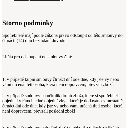
Storno podmínky
Spotřebitelé mají podle zákona právo odstoupit od této smlouvy do
čtrnácti (14) dnů bez udání důvodu.
Lhůta pro odstoupení od smlouvy činí:
1. v případě kupní smlouvy čtrnáct dní ode dne, kdy jste vy nebo
vámi určená třetí osoba, která není dopravcem, převzali zboží.
2. v případě smlouvy na několik druhů zboží, které si spotřebitel
objednal v rámci jedné objednávky a které je dodáváno samostatně,
čtrnáct dní ode dne, kdy jste vy nebo vámi určená třetí osoba, která
není dopravcem, převzali poslední zboží
3. v případě smlouvy o dodání zboží v několika dílčích zásilkách