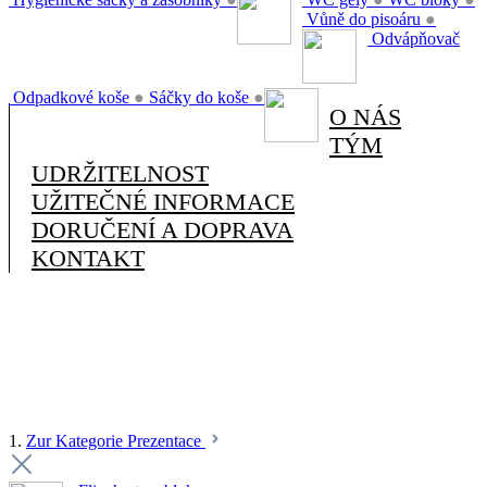
Vůně do pisoáru
●
Odvápňovač
Odpadkové koše
●
Sáčky do koše
●
O NÁS
TÝM
UDRŽITELNOST
UŽITEČNÉ INFORMACE
DORUČENÍ A DOPRAVA
KONTAKT
1.
Zur Kategorie Prezentace