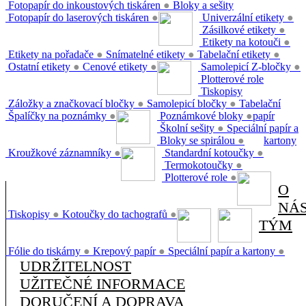
Fotopapír do inkoustových tiskáren
●
Bloky a sešity
Fotopapír do laserových tiskáren
●
Univerzální etikety
●
Zásilkové etikety
●
Etikety na kotouči
●
Etikety na pořadače
●
Snímatelné etikety
●
Tabelační etikety
●
Ostatní etikety
●
Cenové etikety
●
Samolepicí Z-bločky
●
Plotterové role
Tiskopisy
Záložky a značkovací bločky
●
Samolepicí bločky
●
Tabelační
Špalíčky na poznámky
●
Poznámkové bloky
●
papír
Školní sešity
●
Speciální papír a
Bloky se spirálou
●
kartony
Kroužkové záznamníky
●
Standardní kotoučky
●
Termokotoučky
●
Plotterové role
●
O
NÁ
Tiskopisy
●
Kotoučky do tachografů
●
TÝM
Fólie do tiskárny
●
Krepový papír
●
Speciální papír a kartony
●
UDRŽITELNOST
UŽITEČNÉ INFORMACE
DORUČENÍ A DOPRAVA