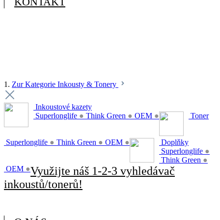
KONTAKT
1.
Zur Kategorie Inkousty & Tonery
Inkoustové kazety
Superlonglife
●
Think Green
●
OEM
●
Toner
Superlonglife
●
Think Green
●
OEM
●
Doplňky
Superlonglife
●
Think Green
●
OEM
●
Využijte náš 1-2-3 vyhledávač
inkoustů/tonerů!