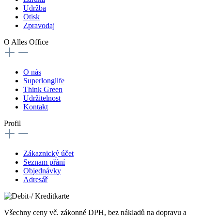
Udržba
Otisk
Zpravodaj
O Alles Office
O nás
Superlonglife
Think Green
Udržitelnost
Kontakt
Profil
Zákaznický účet
Seznam přání
Objednávky
Adresář
Všechny ceny vč. zákonné DPH, bez nákladů na dopravu a