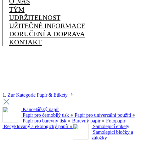
O NÁS
TÝM
UDRŽITELNOST
UŽITEČNÉ INFORMACE
DORUČENÍ A DOPRAVA
KONTAKT
1.
Zur Kategorie Papír & Etikety
Kancelářský papír
Papír pro černobílý tisk
●
Papír pro univerzální použití
●
Papír pro barevný tisk
●
Barevný papír
●
Fotopapír
Recyklovaný a ekologický papír
●
Samolepicí etikety
Samolepicí bločky a
záložky