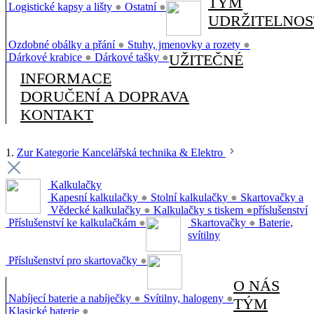
TÝM
Logistické kapsy a lišty
●
Ostatní
●
UDRŽITELNOS
Ozdobné obálky a přání
●
Stuhy, jmenovky a rozety
●
Dárkové krabice
●
Dárkové tašky
●
UŽITEČNÉ
INFORMACE
DORUČENÍ A DOPRAVA
KONTAKT
1.
Zur Kategorie Kancelářská technika & Elektro
Kalkulačky
Kapesní kalkulačky
●
Stolní kalkulačky
●
Skartovačky a
Vědecké kalkulačky
●
Kalkulačky s tiskem
●
příslušenství
Příslušenství ke kalkulačkám
●
Skartovačky
●
Baterie,
svítilny
Příslušenství pro skartovačky
●
O NÁS
Nabíjecí baterie a nabíječky
●
Svítilny, halogeny
●
TÝM
Klasické baterie
●