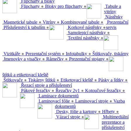
Flipcharty a bloky
Flipcharty
●
Bloky pro flipcharty
●
Tabule a
vitríny
Nástěnky
Magnetické tabule
●
Vitríny
●
Kombinované tabule
●
Prezentační
Příslušenství k tabulím
●
Korkové nástěnky
●
servis
Samolepicí nástěnky
●
Textilní nástěnky
●
Vizitkáře
●
Prezentační systém
●
Infotabulky
●
Štítkovače, tiskárny
Jmenovky a visačky
●
Rámečky
●
Prezentační stojany
●
štítků a etiketovací kleště
Štítkovače
●
Tiskárny štítků
●
Etiketovací kleště
●
Pásky a štítky
●
Řezací stroje a příslušenství
Pákové řezačky
●
Řezačky 2v1
●
Kotoučové řezačky
●
Laminace dokumentů
Laminovací fólie
●
Laminovací stroje
●
Vazba
dokumentů
Desky, fólie a kartony
●
Hřbety
●
Vázací stroje
●
Multimediální
prezentace a
příslušenství