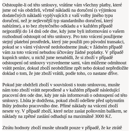
Odstoupíte-li od této smlouvy, vrátíme vám všechny platby, které
jsme od vás obdrželi, včetně nákladů na doručení (s výjimkou
dodatečných nákladů vyplývajících z vaší volby jiného typu
doručení, než je nejlevnější typ standardního doručení, který
nabízíme), a to bez zbytečného odkladu a v každém případě
nejpozději do 14 dnů ode dne, kdy jsme byli informováni o vašem
rozhodnutí odstoupit od této smlouvy. Pro toto vrácení použijeme
stejný platební prostředek, který jste použili pro původní transakci,
pokud se s vámi výslovně nedohodneme jinak; v žádném případě
vám za toto vrácení nebudou účtovány žádné poplatky. V případě
kupních smluv, u nichž jsme nenabídli, že si zboží v případě
odstoupení od smlouvy vyzvedneme sami, vám můžeme odmítnout
vrátit peníze, dokud zboží neobdržíme zpět nebo dokud nepředložíte
doklad o tom, že jste zboží vrátili, podle toho, co nastane dříve.
Pokud jste obdrželi zboží v souvislosti s touto smlouvou, musíte
nám toto zboží vrátit neprodleně a v každém případě následující
pracovní den ode dne, kdy jste nás informovali o odstoupení od této
smlouvy. Lhůta je dodržena, pokud zboží odešlete před uplynutím
lhůty jednoho pracovního dne. Přímé náklady na vrácení zboží
nesete vy. V případě zboží, které nelze zaslat poštovním balíkem, se
náklady na zpětné zaslání odhadují na maximálně 3000
Kč.
Ztrátu hodnoty zboží musíte uhradit pouze v případě, že ke ztrátě