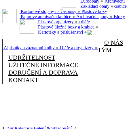
Euroobaly
●
Archivační
Zakládací obaly
●
krabice
Kartonové stojany na časopisy
●
Plastové boxy
Papírové archivační krabice
●
Archivační spony
●
Bloky
Plastové organizéry
●
a diáře
Plastové úložné boxy a krabice
●
Kartotéky a příslušenství
●
O NÁS
Zápisníky a záznamní knihy
●
Diáře a organizéry
●
TÝM
UDRŽITELNOST
UŽITEČNÉ INFORMACE
DORUČENÍ A DOPRAVA
KONTAKT
1.
Zur Kategorie Balení & Skladování