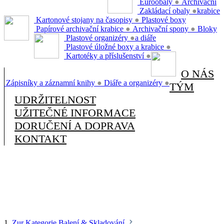
Euroobaly
●
Archivační
Zakládací obaly
●
krabice
Kartonové stojany na časopisy
●
Plastové boxy
Papírové archivační krabice
●
Archivační spony
●
Bloky
Plastové organizéry
●
a diáře
Plastové úložné boxy a krabice
●
Kartotéky a příslušenství
●
O NÁS
Zápisníky a záznamní knihy
●
Diáře a organizéry
●
TÝM
UDRŽITELNOST
UŽITEČNÉ INFORMACE
DORUČENÍ A DOPRAVA
KONTAKT
1.
Zur Kategorie Balení & Skladování