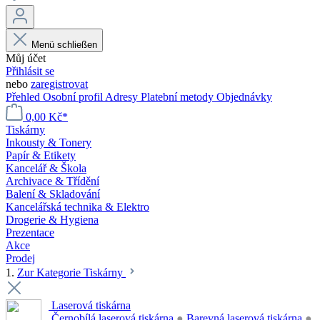
Menü schließen
Můj účet
Přihlásit se
nebo
zaregistrovat
Přehled
Osobní profil
Adresy
Platební metody
Objednávky
0,00 Kč*
Tiskárny
Inkousty & Tonery
Papír & Etikety
Kancelář & Škola
Archivace & Třídění
Balení & Skladování
Kancelářská technika & Elektro
Drogerie & Hygiena
Prezentace
Akce
Prodej
1.
Zur Kategorie Tiskárny
Laserová tiskárna
Černobílá laserová tiskárna
●
Barevná laserová tiskárna
●