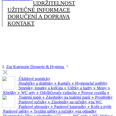
UDRŽITELNOST
UŽITEČNÉ INFORMACE
DORUČENÍ A DOPRAVA
KONTAKT
1.
Zur Kategorie Drogerie & Hygiena
Úklidové pomůcky
Houbičky a drátěnky
●
Kartáče
●
Hygienické potřeby
Smetáky, lopatky a košťata
●
Utěrky a hadry
●
Mopy
●
Kbelíky
●
WC sety
●
Odvlhčovače vzduchu
●
Provoz vozidla
●
Toaletní papír
●
Zásobníky na toaletní papír
●
Prostředky
Papírové ručníky
●
Zásobníky na ručníky
●
na WC
Papírové ubrousky
●
Papírové kapesníky
●
Koše a pytle
Papírové utěrky
●
Textilní utěrky a ručníky
●
na odpadky
Hygienické sáčky a zásobníky
●
WC gely
●
WC bloky
●