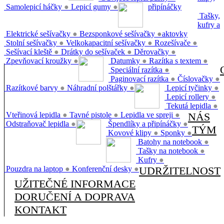
Samolepicí háčky
●
Lepicí gumy
●
připínáčky
Tašky,
kufry a
Elektrické sešívačky
●
Bezsponkové sešívačky
●
aktovky
Stolní sešívačky
●
Velkokapacitní sešívačky
●
Rozešívače
●
Sešívací kleště
●
Drátky do sešívaček
●
Děrovačky
●
Zpevňovací kroužky
●
Datumky
●
Razítka s textem
●
Speciální razítka
●
Paginovací razítka
●
Číslovačky
●
Razítkové barvy
●
Náhradní polštářky
●
Lepicí tyčinky
●
Lepicí rollery
●
Tekutá lepidla
●
Vteřinová lepidla
●
Tavné pistole
●
Lepidla ve spreji
●
NÁS
Odstraňovač lepidla
●
Špendlíky a připínáčky
●
TÝM
Kovové klipy
●
Sponky
●
Batohy na notebook
●
Tašky na notebook
●
Kufry
●
Pouzdra na laptop
●
Konferenční desky
●
UDRŽITELNOST
UŽITEČNÉ INFORMACE
DORUČENÍ A DOPRAVA
KONTAKT