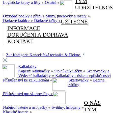
TÝM
Logistické kapsy a lišty
●
Ostatní
●
UDRŽITELNOS
Ozdobné obálky a přání
●
Stuhy, jmenovky a rozety
●
Dárkové krabice
●
Dárkové tašky
●
UŽITEČNÉ
INFORMACE
DORUČENÍ A DOPRAVA
KONTAKT
1.
Zur Kategorie Kancelářská technika & Elektro
Kalkulačky
Kapesní kalkulačky
●
Stolní kalkulačky
●
Skartovačky a
Vědecké kalkulačky
●
Kalkulačky s tiskem
●
příslušenství
Příslušenství ke kalkulačkám
●
Skartovačky
●
Baterie,
svítilny
Příslušenství pro skartovačky
●
O NÁS
Nabíjecí baterie a nabíječky
●
Svítilny, halogeny
●
TÝM
Klasické baterie
●