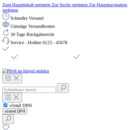
Zum Hauptinhalt springen
Zur Suche springen
Zur Hauptnavigation
springen
Schneller Versand
Günstige Versandkosten
30 Tage Rückgaberecht
Service - Hotline 0123 - 45678
Doprava zdarma od 1199 Kč bez DPH
Zabezpečené připojení SSL
Rychlé doručení
Podpora
Udržitelnost
Pracovní místa
včetně DPH
včetně DPH