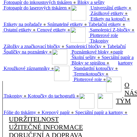
Fotopapír do inkoustových tiskáren
●
Bloky a sešity
Fotopapír do laserových tiskáren
●
Univerzální etikety
●
Zásilkové etikety
●
Etikety na kotouči
●
Etikety na pořadače
●
Snímatelné etikety
●
Tabelační etikety
●
Ostatní etikety
●
Cenové etikety
●
Samolepicí Z-bločky
●
Plotterové role
Tiskopisy
Záložky a značkovací bločky
●
Samolepicí bločky
●
Tabelační
Špalíčky na poznámky
●
Poznámkové bloky
●
papír
Školní sešity
●
Speciální papír a
Bloky se spirálou
●
kartony
Kroužkové záznamníky
●
Standardní kotoučky
●
Termokotoučky
●
Plotterové role
●
O
NÁ
Tiskopisy
●
Kotoučky do tachografů
●
TÝM
Fólie do tiskárny
●
Krepový papír
●
Speciální papír a kartony
●
UDRŽITELNOST
UŽITEČNÉ INFORMACE
DORUČENÍ A DOPRAVA