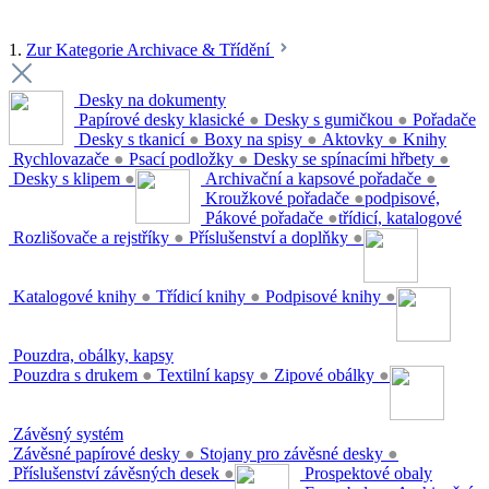
1.
Zur Kategorie Archivace & Třídění
Desky na dokumenty
Papírové desky klasické
●
Desky s gumičkou
●
Pořadače
Desky s tkanicí
●
Boxy na spisy
●
Aktovky
●
Knihy
Rychlovazače
●
Psací podložky
●
Desky se spínacími hřbety
●
Desky s klipem
●
Archivační a kapsové pořadače
●
Kroužkové pořadače
●
podpisové,
Pákové pořadače
●
třídicí, katalogové
Rozlišovače a rejstříky
●
Příslušenství a doplňky
●
Katalogové knihy
●
Třídicí knihy
●
Podpisové knihy
●
Pouzdra, obálky, kapsy
Pouzdra s drukem
●
Textilní kapsy
●
Zipové obálky
●
Závěsný systém
Závěsné papírové desky
●
Stojany pro závěsné desky
●
Příslušenství závěsných desek
●
Prospektové obaly