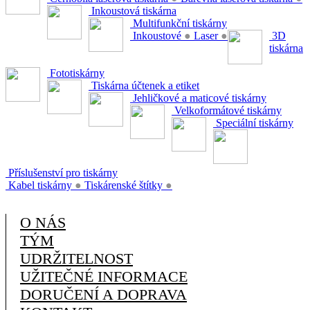
Inkoustová tiskárna
Multifunkční tiskárny
Inkoustové
●
Laser
●
3D
tiskárna
Fototiskárny
Tiskárna účtenek a etiket
Jehličkové a maticové tiskárny
Velkoformátové tiskárny
Speciální tiskárny
Příslušenství pro tiskárny
Kabel tiskárny
●
Tiskárenské štítky
●
O NÁS
TÝM
UDRŽITELNOST
UŽITEČNÉ INFORMACE
DORUČENÍ A DOPRAVA