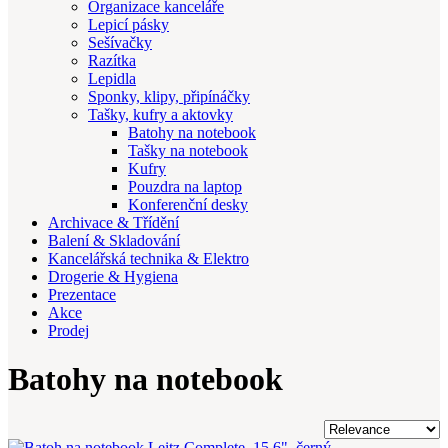
Organizace kanceláře
Lepicí pásky
Sešívačky
Razítka
Lepidla
Sponky, klipy, připínáčky
Tašky, kufry a aktovky
Batohy na notebook
Tašky na notebook
Kufry
Pouzdra na laptop
Konferenční desky
Archivace & Třídění
Balení & Skladování
Kancelářská technika & Elektro
Drogerie & Hygiena
Prezentace
Akce
Prodej
Batohy na notebook