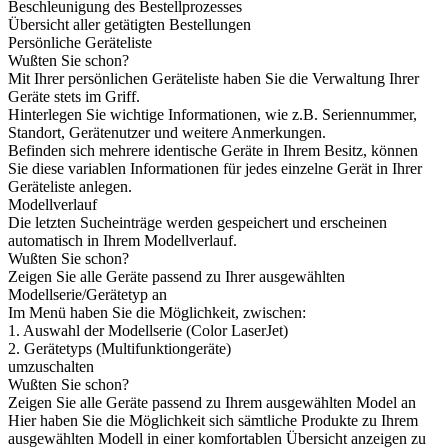
Beschleunigung des Bestellprozesses
Übersicht aller getätigten Bestellungen
Persönliche Geräteliste
Wußten Sie schon?
Mit Ihrer persönlichen Geräteliste haben Sie die Verwaltung Ihrer
Geräte stets im Griff.
Hinterlegen Sie wichtige Informationen, wie z.B. Seriennummer,
Standort, Gerätenutzer und weitere Anmerkungen.
Befinden sich mehrere identische Geräte in Ihrem Besitz, können
Sie diese variablen Informationen für jedes einzelne Gerät in Ihrer
Geräteliste anlegen.
Modellverlauf
Die letzten Sucheinträge werden gespeichert und erscheinen
automatisch in Ihrem Modellverlauf.
Wußten Sie schon?
Zeigen Sie alle Geräte passend zu Ihrer ausgewählten
Modellserie/Gerätetyp an
Im Menü haben Sie die Möglichkeit, zwischen:
1. Auswahl der Modellserie (Color LaserJet)
2. Gerätetyps (Multifunktiongeräte)
umzuschalten
Wußten Sie schon?
Zeigen Sie alle Geräte passend zu Ihrem ausgewählten Model an
Hier haben Sie die Möglichkeit sich sämtliche Produkte zu Ihrem
ausgewählten Modell in einer komfortablen Übersicht anzeigen zu