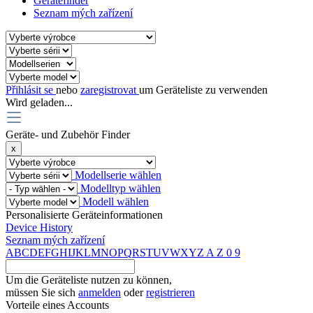
Gerätefinder
Seznam mých zařízení
Přihlásit se
nebo
zaregistrovat
um Geräteliste zu verwenden
Wird geladen...
Geräte- und Zubehör Finder
x
Modellserie wählen
Modelltyp wählen
Modell wählen
Personalisierte Geräteinformationen
Device History
Seznam mých zařízení
A
B
C
D
E
F
G
H
I
J
K
L
M
N
O
P
Q
R
S
T
U
V
W
X
Y
Z
A
Z
0
9
Um die Geräteliste nutzen zu können,
müssen Sie sich
anmelden
oder
registrieren
Vorteile eines Accounts