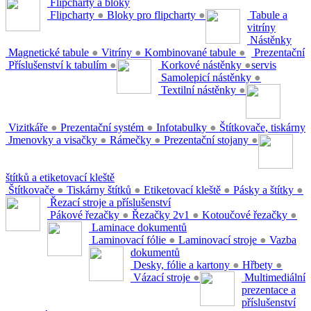
Flipcharty a bloky
Flipcharty
●
Bloky pro flipcharty
●
Tabule a
vitríny
Nástěnky
Magnetické tabule
●
Vitríny
●
Kombinované tabule
●
Prezentační
Příslušenství k tabulím
●
Korkové nástěnky
●
servis
Samolepicí nástěnky
●
Textilní nástěnky
●
Vizitkáře
●
Prezentační systém
●
Infotabulky
●
Štítkovače, tiskárny
Jmenovky a visačky
●
Rámečky
●
Prezentační stojany
●
štítků a etiketovací kleště
Štítkovače
●
Tiskárny štítků
●
Etiketovací kleště
●
Pásky a štítky
●
Řezací stroje a příslušenství
Pákové řezačky
●
Řezačky 2v1
●
Kotoučové řezačky
●
Laminace dokumentů
Laminovací fólie
●
Laminovací stroje
●
Vazba
dokumentů
Desky, fólie a kartony
●
Hřbety
●
Vázací stroje
●
Multimediální
prezentace a
příslušenství