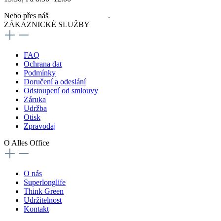
Nebo přes náš
kontaktní formulář
.
ZÁKAZNICKÉ SLUŽBY
FAQ
Ochrana dat
Podmínky
Doručení a odeslání
Odstoupení od smlouvy
Záruka
Udržba
Otisk
Zpravodaj
O Alles Office
O nás
Superlonglife
Think Green
Udržitelnost
Kontakt