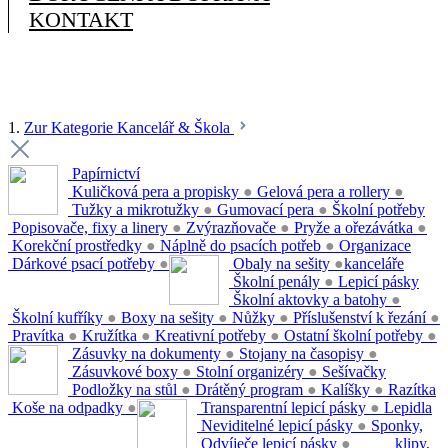
KONTAKT
1.
Zur Kategorie Kancelář & Škola
Papírnictví
Kuličková pera a propisky
●
Gelová pera a rollery
●
Tužky a mikrotužky
●
Gumovací pera
●
Školní potřeby
Popisovače, fixy a linery
●
Zvýrazňovače
●
Pryže a ořezávátka
●
Korekční prostředky
●
Náplně do psacích potřeb
●
Organizace
Dárkové psací potřeby
●
Obaly na sešity
●
kanceláře
Školní penály
●
Lepicí pásky
Školní aktovky a batohy
●
Školní kufříky
●
Boxy na sešity
●
Nůžky
●
Příslušenství k řezání
●
Pravítka
●
Kružítka
●
Kreativní potřeby
●
Ostatní školní potřeby
●
Zásuvky na dokumenty
●
Stojany na časopisy
●
Zásuvkové boxy
●
Stolní organizéry
●
Sešívačky
Podložky na stůl
●
Drátěný program
●
Kalíšky
●
Razítka
Koše na odpadky
●
Transparentní lepicí pásky
●
Lepidla
Neviditelné lepicí pásky
●
Sponky,
Odvíječe lepicí pásky
●
klipy,