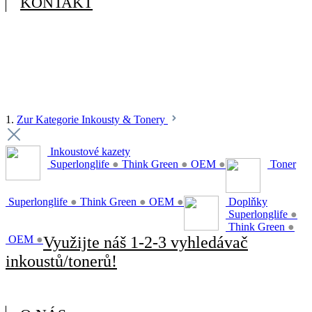
KONTAKT
1.
Zur Kategorie Inkousty & Tonery
Inkoustové kazety
Superlonglife
●
Think Green
●
OEM
●
Toner
Superlonglife
●
Think Green
●
OEM
●
Doplňky
Superlonglife
●
Think Green
●
OEM
●
Využijte náš 1-2-3 vyhledávač
inkoustů/tonerů!