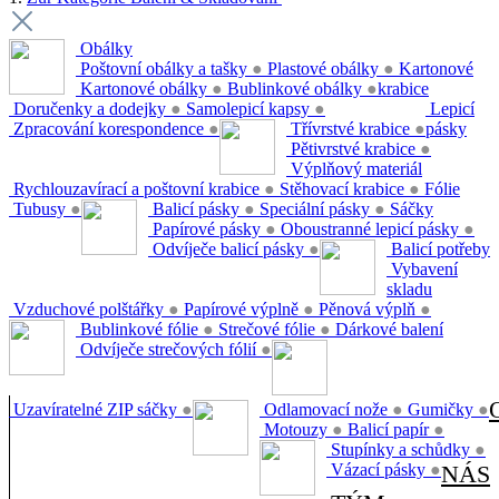
Obálky
Poštovní obálky a tašky
●
Plastové obálky
●
Kartonové
Kartonové obálky
●
Bublinkové obálky
●
krabice
Doručenky a dodejky
●
Samolepicí kapsy
●
Lepicí
Zpracování korespondence
●
Třívrstvé krabice
●
pásky
Pětivrstvé krabice
●
Výplňový materiál
Rychlouzavírací a poštovní krabice
●
Stěhovací krabice
●
Fólie
Tubusy
●
Balicí pásky
●
Speciální pásky
●
Sáčky
Papírové pásky
●
Oboustranné lepicí pásky
●
Odvíječe balicí pásky
●
Balicí potřeby
Vybavení
skladu
Vzduchové polštářky
●
Papírové výplně
●
Pěnová výplň
●
Bublinkové fólie
●
Strečové fólie
●
Dárkové balení
Odvíječe strečových fólií
●
Uzavíratelné ZIP sáčky
●
Odlamovací nože
●
Gumičky
●
Motouzy
●
Balicí papír
●
Stupínky a schůdky
●
Vázací pásky
●
NÁS