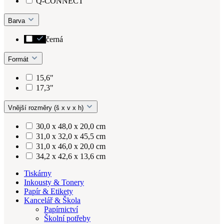
Q-CONNECT
Barva
černá
Formát
15,6"
17,3"
Vnější rozměry (š x v x h)
30,0 x 48,0 x 20,0 cm
31,0 x 32,0 x 45,5 cm
31,0 x 46,0 x 20,0 cm
34,2 x 42,6 x 13,6 cm
Tiskárny
Inkousty & Tonery
Papír & Etikety
Kancelář & Škola
Papírnictví
Školní potřeby