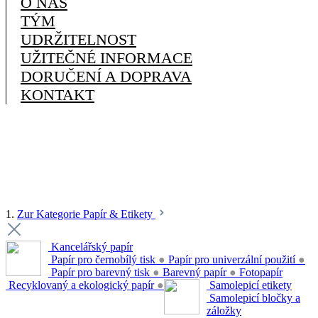
O NÁS
TÝM
UDRŽITELNOST
UŽITEČNÉ INFORMACE
DORUČENÍ A DOPRAVA
KONTAKT
1.
Zur Kategorie Papír & Etikety
Kancelářský papír
Papír pro černobílý tisk
●
Papír pro univerzální použití
●
Papír pro barevný tisk
●
Barevný papír
●
Fotopapír
Recyklovaný a ekologický papír
●
Samolepicí etikety
Samolepicí bločky a
záložky