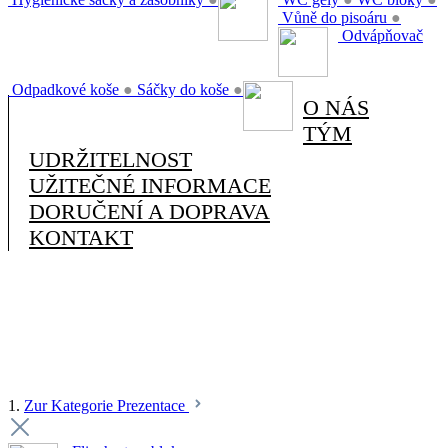
Vůně do pisoáru
●
Odvápňovač
Odpadkové koše
●
Sáčky do koše
●
O NÁS
TÝM
UDRŽITELNOST
UŽITEČNÉ INFORMACE
DORUČENÍ A DOPRAVA
KONTAKT
1.
Zur Kategorie Prezentace