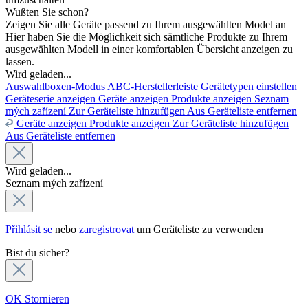
Wußten Sie schon?
Zeigen Sie alle Geräte passend zu Ihrem ausgewählten Model an
Hier haben Sie die Möglichkeit sich sämtliche Produkte zu Ihrem
ausgewählten Modell in einer komfortablen Übersicht anzeigen zu
lassen.
Wird geladen...
Auswahlboxen-Modus
ABC-Herstellerleiste
Gerätetypen einstellen
Geräteserie anzeigen
Geräte anzeigen
Produkte anzeigen
Seznam
mých zařízení
Zur Geräteliste hinzufügen
Aus Geräteliste entfernen
Geräte anzeigen
Produkte anzeigen
Zur Geräteliste hinzufügen
Aus Geräteliste entfernen
Wird geladen...
Seznam mých zařízení
Přihlásit se
nebo
zaregistrovat
um Geräteliste zu verwenden
Bist du sicher?
OK
Stornieren