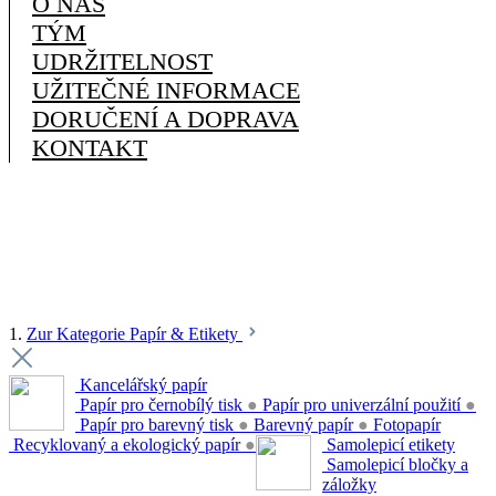
O NÁS
TÝM
UDRŽITELNOST
UŽITEČNÉ INFORMACE
DORUČENÍ A DOPRAVA
KONTAKT
1.
Zur Kategorie Papír & Etikety
Kancelářský papír
Papír pro černobílý tisk
●
Papír pro univerzální použití
●
Papír pro barevný tisk
●
Barevný papír
●
Fotopapír
Recyklovaný a ekologický papír
●
Samolepicí etikety
Samolepicí bločky a
záložky