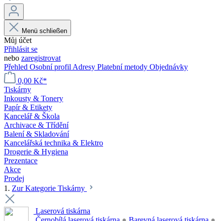
Menü schließen
Můj účet
Přihlásit se
nebo
zaregistrovat
Přehled
Osobní profil
Adresy
Platební metody
Objednávky
0,00 Kč*
Tiskárny
Inkousty & Tonery
Papír & Etikety
Kancelář & Škola
Archivace & Třídění
Balení & Skladování
Kancelářská technika & Elektro
Drogerie & Hygiena
Prezentace
Akce
Prodej
1.
Zur Kategorie Tiskárny
Laserová tiskárna
Černobílá laserová tiskárna
●
Barevná laserová tiskárna
●