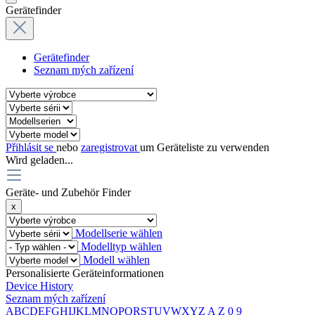
Gerätefinder
Gerätefinder
Seznam mých zařízení
Přihlásit se
nebo
zaregistrovat
um Geräteliste zu verwenden
Wird geladen...
Geräte- und Zubehör Finder
x
Modellserie wählen
Modelltyp wählen
Modell wählen
Personalisierte Geräteinformationen
Device History
Seznam mých zařízení
A
B
C
D
E
F
G
H
I
J
K
L
M
N
O
P
Q
R
S
T
U
V
W
X
Y
Z
A
Z
0
9