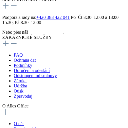
Podpora a rady na:
+420 388 422 041
Po–Čt 8:30–12:00 a 13:00–
15:30, Pá 8:30–12:00
Nebo přes náš
kontaktní formulář
.
ZÁKAZNICKÉ SLUŽBY
FAQ
Ochrana dat
Podmínky
Doručení a odeslání
Odstoupení od smlouvy
Záruka
Udržba
Otisk
Zpravodaj
O Alles Office
O nás