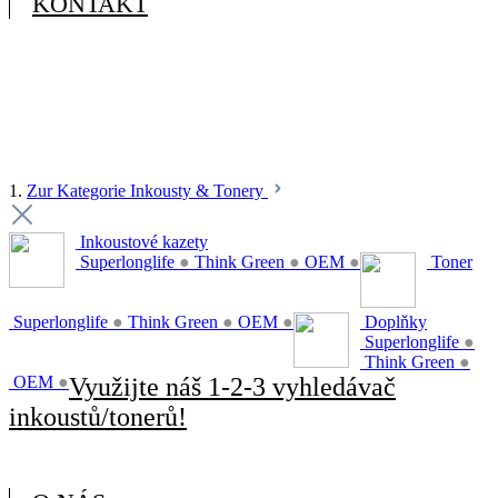
KONTAKT
1.
Zur Kategorie Inkousty & Tonery
Inkoustové kazety
Superlonglife
●
Think Green
●
OEM
●
Toner
Superlonglife
●
Think Green
●
OEM
●
Doplňky
Superlonglife
●
Think Green
●
OEM
●
Využijte náš 1-2-3 vyhledávač
inkoustů/tonerů!