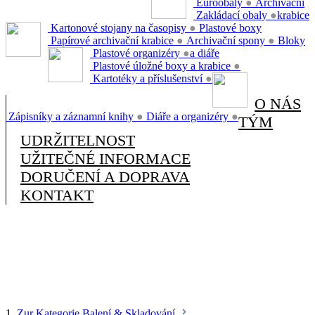
Euroobaly
●
Archivační
Zakládací obaly
●
krabice
Kartonové stojany na časopisy
●
Plastové boxy
Papírové archivační krabice
●
Archivační spony
●
Bloky
Plastové organizéry
●
a diáře
Plastové úložné boxy a krabice
●
Kartotéky a příslušenství
●
O NÁS
Zápisníky a záznamní knihy
●
Diáře a organizéry
●
TÝM
UDRŽITELNOST
UŽITEČNÉ INFORMACE
DORUČENÍ A DOPRAVA
KONTAKT
1.
Zur Kategorie Balení & Skladování