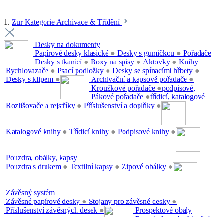
1.
Zur Kategorie Archivace & Třídění
Desky na dokumenty
Papírové desky klasické
●
Desky s gumičkou
●
Pořadače
Desky s tkanicí
●
Boxy na spisy
●
Aktovky
●
Knihy
Rychlovazače
●
Psací podložky
●
Desky se spínacími hřbety
●
Desky s klipem
●
Archivační a kapsové pořadače
●
Kroužkové pořadače
●
podpisové,
Pákové pořadače
●
třídicí, katalogové
Rozlišovače a rejstříky
●
Příslušenství a doplňky
●
Katalogové knihy
●
Třídicí knihy
●
Podpisové knihy
●
Pouzdra, obálky, kapsy
Pouzdra s drukem
●
Textilní kapsy
●
Zipové obálky
●
Závěsný systém
Závěsné papírové desky
●
Stojany pro závěsné desky
●
Příslušenství závěsných desek
●
Prospektové obaly