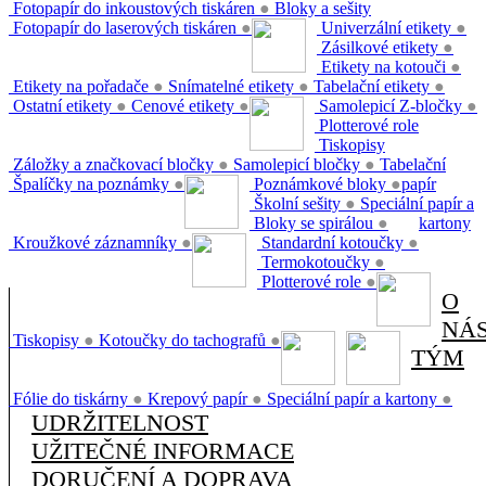
Fotopapír do inkoustových tiskáren
●
Bloky a sešity
Fotopapír do laserových tiskáren
●
Univerzální etikety
●
Zásilkové etikety
●
Etikety na kotouči
●
Etikety na pořadače
●
Snímatelné etikety
●
Tabelační etikety
●
Ostatní etikety
●
Cenové etikety
●
Samolepicí Z-bločky
●
Plotterové role
Tiskopisy
Záložky a značkovací bločky
●
Samolepicí bločky
●
Tabelační
Špalíčky na poznámky
●
Poznámkové bloky
●
papír
Školní sešity
●
Speciální papír a
Bloky se spirálou
●
kartony
Kroužkové záznamníky
●
Standardní kotoučky
●
Termokotoučky
●
Plotterové role
●
O
NÁ
Tiskopisy
●
Kotoučky do tachografů
●
TÝM
Fólie do tiskárny
●
Krepový papír
●
Speciální papír a kartony
●
UDRŽITELNOST
UŽITEČNÉ INFORMACE
DORUČENÍ A DOPRAVA