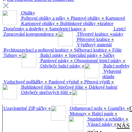
Obálky
Poštovní obálky a tašky
●
Plastové obálky
●
Kartonové
Kartonové obálky
●
Bublinkové obálky
●
krabice
Doručenky a dodejky
●
Samolepicí kapsy
●
Lepicí
Zpracování korespondence
●
Třívrstvé krabice
●
pásky
Pětivrstvé krabice
●
Výplňový materiál
Rychlouzavírací a poštovní krabice
●
Stěhovací krabice
●
Fólie
Tubusy
●
Balicí pásky
●
Speciální pásky
●
Sáčky
Papírové pásky
●
Oboustranné lepicí pásky
●
Odvíječe balicí pásky
●
Balicí potřeby
Vybavení
skladu
Vzduchové polštářky
●
Papírové výplně
●
Pěnová výplň
●
Bublinkové fólie
●
Strečové fólie
●
Dárkové balení
Odvíječe strečových fólií
●
Uzavíratelné ZIP sáčky
●
Odlamovací nože
●
Gumičky
●
Motouzy
●
Balicí papír
●
Stupínky a schůdky
●
Vázací pásky
●
NÁS