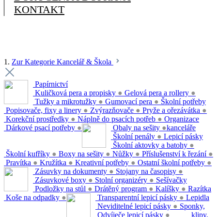
KONTAKT
1.
Zur Kategorie Kancelář & Škola
Papírnictví
Kuličková pera a propisky
●
Gelová pera a rollery
●
Tužky a mikrotužky
●
Gumovací pera
●
Školní potřeby
Popisovače, fixy a linery
●
Zvýrazňovače
●
Pryže a ořezávátka
●
Korekční prostředky
●
Náplně do psacích potřeb
●
Organizace
Dárkové psací potřeby
●
Obaly na sešity
●
kanceláře
Školní penály
●
Lepicí pásky
Školní aktovky a batohy
●
Školní kufříky
●
Boxy na sešity
●
Nůžky
●
Příslušenství k řezání
●
Pravítka
●
Kružítka
●
Kreativní potřeby
●
Ostatní školní potřeby
●
Zásuvky na dokumenty
●
Stojany na časopisy
●
Zásuvkové boxy
●
Stolní organizéry
●
Sešívačky
Podložky na stůl
●
Drátěný program
●
Kalíšky
●
Razítka
Koše na odpadky
●
Transparentní lepicí pásky
●
Lepidla
Neviditelné lepicí pásky
●
Sponky,
Odvíječe lepicí pásky
●
klipy,