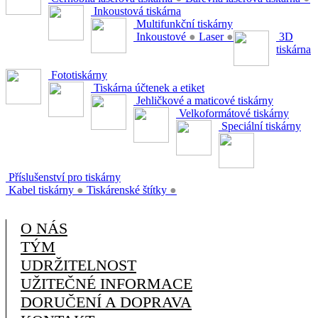
Inkoustová tiskárna
Multifunkční tiskárny
Inkoustové
●
Laser
●
3D
tiskárna
Fototiskárny
Tiskárna účtenek a etiket
Jehličkové a maticové tiskárny
Velkoformátové tiskárny
Speciální tiskárny
Příslušenství pro tiskárny
Kabel tiskárny
●
Tiskárenské štítky
●
O NÁS
TÝM
UDRŽITELNOST
UŽITEČNÉ INFORMACE
DORUČENÍ A DOPRAVA