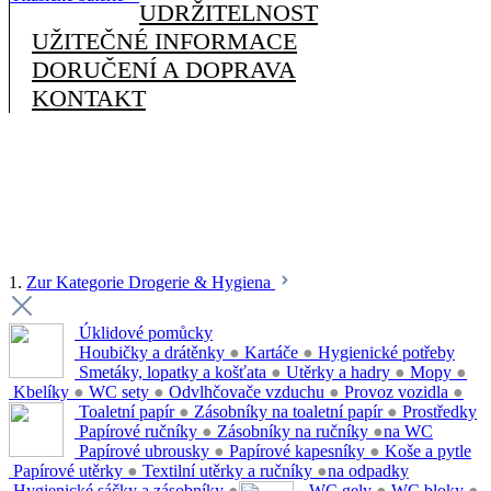
UDRŽITELNOST
UŽITEČNÉ INFORMACE
DORUČENÍ A DOPRAVA
KONTAKT
1.
Zur Kategorie Drogerie & Hygiena
Úklidové pomůcky
Houbičky a drátěnky
●
Kartáče
●
Hygienické potřeby
Smetáky, lopatky a košťata
●
Utěrky a hadry
●
Mopy
●
Kbelíky
●
WC sety
●
Odvlhčovače vzduchu
●
Provoz vozidla
●
Toaletní papír
●
Zásobníky na toaletní papír
●
Prostředky
Papírové ručníky
●
Zásobníky na ručníky
●
na WC
Papírové ubrousky
●
Papírové kapesníky
●
Koše a pytle
Papírové utěrky
●
Textilní utěrky a ručníky
●
na odpadky
Hygienické sáčky a zásobníky
●
WC gely
●
WC bloky
●