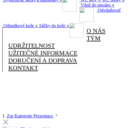
Vůně do pisoáru
●
Odvápňovač
Odpadkové koše
●
Sáčky do koše
●
O NÁS
TÝM
UDRŽITELNOST
UŽITEČNÉ INFORMACE
DORUČENÍ A DOPRAVA
KONTAKT
1.
Zur Kategorie Prezentace