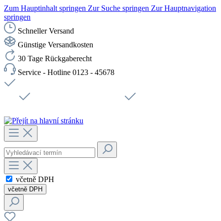
Zum Hauptinhalt springen
Zur Suche springen
Zur Hauptnavigation
springen
Schneller Versand
Günstige Versandkosten
30 Tage Rückgaberecht
Service - Hotline 0123 - 45678
Doprava zdarma od 1199 Kč bez DPH
Zabezpečené připojení SSL
Rychlé doručení
Podpora
Udržitelnost
Pracovní místa
včetně DPH
včetně DPH