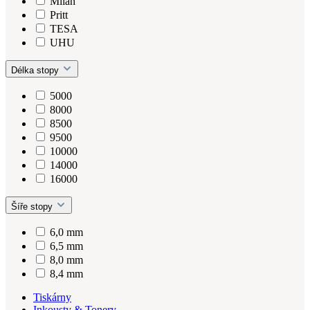
Milan
Pritt
TESA
UHU
Délka stopy
5000
8000
8500
9500
10000
14000
16000
Šíře stopy
6,0 mm
6,5 mm
8,0 mm
8,4 mm
Tiskárny
Inkousty & Tonery