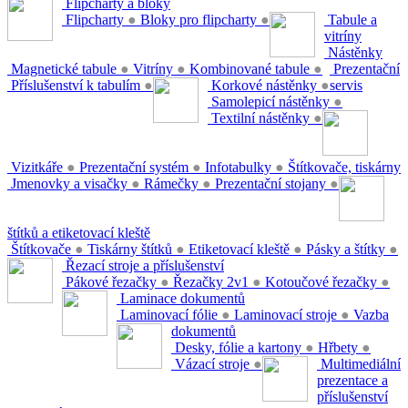
Flipcharty a bloky
Flipcharty
●
Bloky pro flipcharty
●
Tabule a
vitríny
Nástěnky
Magnetické tabule
●
Vitríny
●
Kombinované tabule
●
Prezentační
Příslušenství k tabulím
●
Korkové nástěnky
●
servis
Samolepicí nástěnky
●
Textilní nástěnky
●
Vizitkáře
●
Prezentační systém
●
Infotabulky
●
Štítkovače, tiskárny
Jmenovky a visačky
●
Rámečky
●
Prezentační stojany
●
štítků a etiketovací kleště
Štítkovače
●
Tiskárny štítků
●
Etiketovací kleště
●
Pásky a štítky
●
Řezací stroje a příslušenství
Pákové řezačky
●
Řezačky 2v1
●
Kotoučové řezačky
●
Laminace dokumentů
Laminovací fólie
●
Laminovací stroje
●
Vazba
dokumentů
Desky, fólie a kartony
●
Hřbety
●
Vázací stroje
●
Multimediální
prezentace a
příslušenství