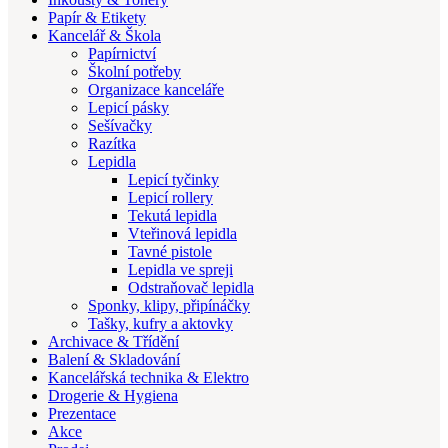
Papír & Etikety
Kancelář & Škola
Papírnictví
Školní potřeby
Organizace kanceláře
Lepicí pásky
Sešívačky
Razítka
Lepidla
Lepicí tyčinky
Lepicí rollery
Tekutá lepidla
Vteřinová lepidla
Tavné pistole
Lepidla ve spreji
Odstraňovač lepidla
Sponky, klipy, připínáčky
Tašky, kufry a aktovky
Archivace & Třídění
Balení & Skladování
Kancelářská technika & Elektro
Drogerie & Hygiena
Prezentace
Akce