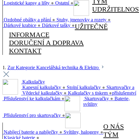
TÝM
Logistické kapsy a lišty
●
Ostatní
●
UDRŽITELNOS
Ozdobné obálky a přání
●
Stuhy, jmenovky a rozety
●
Dárkové krabice
●
Dárkové tašky
●
UŽITEČNÉ
INFORMACE
DORUČENÍ A DOPRAVA
KONTAKT
1.
Zur Kategorie Kancelářská technika & Elektro
Kalkulačky
Kapesní kalkulačky
●
Stolní kalkulačky
●
Skartovačky a
Vědecké kalkulačky
●
Kalkulačky s tiskem
●
příslušenství
Příslušenství ke kalkulačkám
●
Skartovačky
●
Baterie,
svítilny
Příslušenství pro skartovačky
●
O NÁS
Nabíjecí baterie a nabíječky
●
Svítilny, halogeny
●
TÝM
Klasické baterie
●