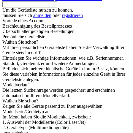
Um die Geräteliste nutzen zu können,
müssen Sie sich
anmelden
oder
registrieren
Vorteile eines Accounts
Beschleunigung des Bestellprozesses
Übersicht aller getätigten Bestellungen
Persönliche Geräteliste
Wußten Sie schon?
Mit Ihrer persönlichen Geräteliste haben Sie die Verwaltung Ihrer
Geräte stets im Griff.
Hinterlegen Sie wichtige Informationen, wie z.B. Seriennummer,
Standort, Gerätenutzer und weitere Anmerkungen.
Befinden sich mehrere identische Geräte in Ihrem Besitz, können
Sie diese variablen Informationen für jedes einzelne Gerät in Ihrer
Geräteliste anlegen.
Modellverlauf
Die letzten Sucheinträge werden gespeichert und erscheinen
automatisch in Ihrem Modellverlauf.
Wußten Sie schon?
Zeigen Sie alle Geräte passend zu Ihrer ausgewählten
Modellserie/Gerätetyp an
Im Menü haben Sie die Möglichkeit, zwischen:
1. Auswahl der Modellserie (Color LaserJet)
2. Gerätetyps (Multifunktiongeräte)
umzuschalten