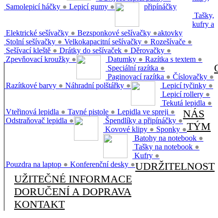
Samolepicí háčky
●
Lepicí gumy
●
připínáčky
Tašky,
kufry a
Elektrické sešívačky
●
Bezsponkové sešívačky
●
aktovky
Stolní sešívačky
●
Velkokapacitní sešívačky
●
Rozešívače
●
Sešívací kleště
●
Drátky do sešívaček
●
Děrovačky
●
Zpevňovací kroužky
●
Datumky
●
Razítka s textem
●
Speciální razítka
●
Paginovací razítka
●
Číslovačky
●
Razítkové barvy
●
Náhradní polštářky
●
Lepicí tyčinky
●
Lepicí rollery
●
Tekutá lepidla
●
Vteřinová lepidla
●
Tavné pistole
●
Lepidla ve spreji
●
NÁS
Odstraňovač lepidla
●
Špendlíky a připínáčky
●
TÝM
Kovové klipy
●
Sponky
●
Batohy na notebook
●
Tašky na notebook
●
Kufry
●
Pouzdra na laptop
●
Konferenční desky
●
UDRŽITELNOST
UŽITEČNÉ INFORMACE
DORUČENÍ A DOPRAVA
KONTAKT