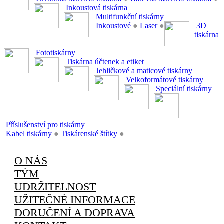
Inkoustová tiskárna
Multifunkční tiskárny
Inkoustové
●
Laser
●
3D
tiskárna
Fototiskárny
Tiskárna účtenek a etiket
Jehličkové a maticové tiskárny
Velkoformátové tiskárny
Speciální tiskárny
Příslušenství pro tiskárny
Kabel tiskárny
●
Tiskárenské štítky
●
O NÁS
TÝM
UDRŽITELNOST
UŽITEČNÉ INFORMACE
DORUČENÍ A DOPRAVA