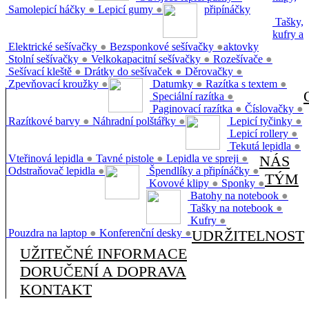
Samolepicí háčky
●
Lepicí gumy
●
připínáčky
Tašky,
kufry a
Elektrické sešívačky
●
Bezsponkové sešívačky
●
aktovky
Stolní sešívačky
●
Velkokapacitní sešívačky
●
Rozešívače
●
Sešívací kleště
●
Drátky do sešívaček
●
Děrovačky
●
Zpevňovací kroužky
●
Datumky
●
Razítka s textem
●
Speciální razítka
●
Paginovací razítka
●
Číslovačky
●
Razítkové barvy
●
Náhradní polštářky
●
Lepicí tyčinky
●
Lepicí rollery
●
Tekutá lepidla
●
Vteřinová lepidla
●
Tavné pistole
●
Lepidla ve spreji
●
NÁS
Odstraňovač lepidla
●
Špendlíky a připínáčky
●
TÝM
Kovové klipy
●
Sponky
●
Batohy na notebook
●
Tašky na notebook
●
Kufry
●
Pouzdra na laptop
●
Konferenční desky
●
UDRŽITELNOST
UŽITEČNÉ INFORMACE
DORUČENÍ A DOPRAVA
KONTAKT