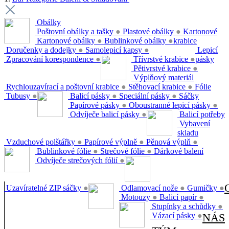
Obálky
Poštovní obálky a tašky
●
Plastové obálky
●
Kartonové
Kartonové obálky
●
Bublinkové obálky
●
krabice
Doručenky a dodejky
●
Samolepicí kapsy
●
Lepicí
Zpracování korespondence
●
Třívrstvé krabice
●
pásky
Pětivrstvé krabice
●
Výplňový materiál
Rychlouzavírací a poštovní krabice
●
Stěhovací krabice
●
Fólie
Tubusy
●
Balicí pásky
●
Speciální pásky
●
Sáčky
Papírové pásky
●
Oboustranné lepicí pásky
●
Odvíječe balicí pásky
●
Balicí potřeby
Vybavení
skladu
Vzduchové polštářky
●
Papírové výplně
●
Pěnová výplň
●
Bublinkové fólie
●
Strečové fólie
●
Dárkové balení
Odvíječe strečových fólií
●
Uzavíratelné ZIP sáčky
●
Odlamovací nože
●
Gumičky
●
Motouzy
●
Balicí papír
●
Stupínky a schůdky
●
Vázací pásky
●
NÁS