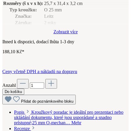
Rozměry (š x v x h):
25,7 x 31,4 x 3,2 cm
Typ kroužku:
O 25 mm
Značka:
Leitz
Záruka:
2 roky
Český výrobek:
Ne
Zobrazit více
Řada:
Cosy
Ihned k dispozici, dodací lhůta 1-3 dny
Šíře hřbetu:
3,2 cm
188,10 Kč*
Ceny včetně DPH a nákladů na dopravu
Anzahl
Do košíku
Přidat do poznámkového bloku
Popis
Kroužkový poradac je ideální pro prezentaci nebo
ukládání dokumentu, které jsou usporádané a snadno
prístupné;25 mm O-mechan…
Mehr
Recenze