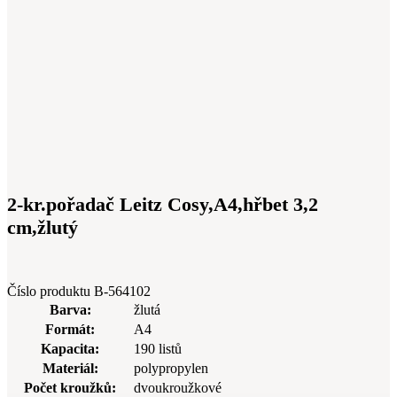
2-kr.pořadač Leitz Cosy,A4,hřbet 3,2
cm,žlutý
Číslo produktu
B-564102
Barva:
žlutá
Formát:
A4
Kapacita:
190 listů
Materiál:
polypropylen
Počet kroužků:
dvoukroužkové