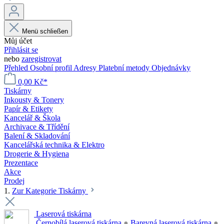
Menü schließen
Můj účet
Přihlásit se
nebo
zaregistrovat
Přehled
Osobní profil
Adresy
Platební metody
Objednávky
0,00 Kč*
Tiskárny
Inkousty & Tonery
Papír & Etikety
Kancelář & Škola
Archivace & Třídění
Balení & Skladování
Kancelářská technika & Elektro
Drogerie & Hygiena
Prezentace
Akce
Prodej
1.
Zur Kategorie Tiskárny
Laserová tiskárna
Černobílá laserová tiskárna
●
Barevná laserová tiskárna
●