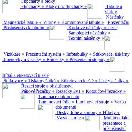
Flipcharty a bloky
Flipcharty
●
Bloky pro flipcharty
●
Tabule a
vitríny
Nástěnky
Magnetické tabule
●
Vitríny
●
Kombinované tabule
●
Prezentační
Příslušenství k tabulím
●
Korkové nástěnky
●
servis
Samolepicí nástěnky
●
Textilní nástěnky
●
Vizitkáře
●
Prezentační systém
●
Infotabulky
●
Štítkovače, tiskárny
Jmenovky a visačky
●
Rámečky
●
Prezentační stojany
●
štítků a etiketovací kleště
Štítkovače
●
Tiskárny štítků
●
Etiketovací kleště
●
Pásky a štítky
●
Řezací stroje a příslušenství
Pákové řezačky
●
Řezačky 2v1
●
Kotoučové řezačky
●
Laminace dokumentů
Laminovací fólie
●
Laminovací stroje
●
Vazba
dokumentů
Desky, fólie a kartony
●
Hřbety
●
Vázací stroje
●
Multimediální
prezentace a
příslušenství