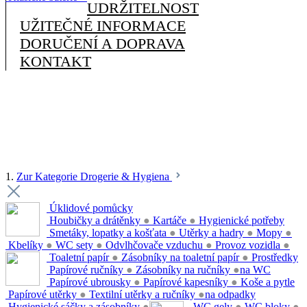
UDRŽITELNOST
UŽITEČNÉ INFORMACE
DORUČENÍ A DOPRAVA
KONTAKT
1.
Zur Kategorie Drogerie & Hygiena
Úklidové pomůcky
Houbičky a drátěnky
●
Kartáče
●
Hygienické potřeby
Smetáky, lopatky a košťata
●
Utěrky a hadry
●
Mopy
●
Kbelíky
●
WC sety
●
Odvlhčovače vzduchu
●
Provoz vozidla
●
Toaletní papír
●
Zásobníky na toaletní papír
●
Prostředky
Papírové ručníky
●
Zásobníky na ručníky
●
na WC
Papírové ubrousky
●
Papírové kapesníky
●
Koše a pytle
Papírové utěrky
●
Textilní utěrky a ručníky
●
na odpadky
Hygienické sáčky a zásobníky
●
WC gely
●
WC bloky
●