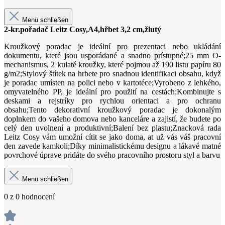
Menü schließen
2-kr.pořadač Leitz Cosy,A4,hřbet 3,2 cm,žlutý
Kroužkový poradac je ideální pro prezentaci nebo ukládání
dokumentu, které jsou usporádané a snadno prístupné;25 mm O-
mechanismus, 2 kulaté kroužky, které pojmou až 190 listu papíru 80
g/m2;Stylový štítek na hrbete pro snadnou identifikaci obsahu, když
je poradac umísten na polici nebo v kartotéce;Vyrobeno z lehkého,
omyvatelného PP, je ideální pro použití na cestách;Kombinujte s
deskami a rejstríky pro rychlou orientaci a pro ochranu
obsahu;Tento dekorativní kroužkový poradac je dokonalým
doplnkem do vašeho domova nebo kanceláre a zajistí, že budete po
celý den uvolnení a produktivní;Balení bez plastu;Znacková rada
Leitz Cosy vám umožní cítit se jako doma, at už vás váš pracovní
den zavede kamkoli;Díky minimalistickému designu a lákavé matné
povrchové úprave pridáte do svého pracovního prostoru styl a barvu
Menü schließen
0 z 0 hodnocení