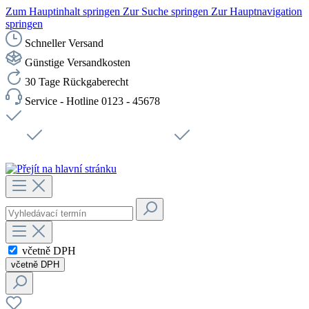
Zum Hauptinhalt springen
Zur Suche springen
Zur Hauptnavigation
springen
Schneller Versand
Günstige Versandkosten
30 Tage Rückgaberecht
Service - Hotline 0123 - 45678
Doprava zdarma od 1199 Kč bez DPH
Zabezpečené připojení SSL
Rychlé doručení
Podpora
Udržitelnost
Pracovní místa
včetně DPH
včetně DPH