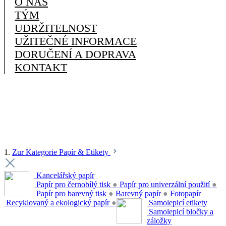
O NÁS
TÝM
UDRŽITELNOST
UŽITEČNÉ INFORMACE
DORUČENÍ A DOPRAVA
KONTAKT
1.
Zur Kategorie Papír & Etikety
Kancelářský papír
Papír pro černobílý tisk
●
Papír pro univerzální použití
●
Papír pro barevný tisk
●
Barevný papír
●
Fotopapír
Recyklovaný a ekologický papír
●
Samolepicí etikety
Samolepicí bločky a
záložky