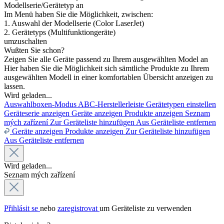
Modellserie/Gerätetyp an
Im Menü haben Sie die Möglichkeit, zwischen:
1. Auswahl der Modellserie (Color LaserJet)
2. Gerätetyps (Multifunktiongeräte)
umzuschalten
Wußten Sie schon?
Zeigen Sie alle Geräte passend zu Ihrem ausgewählten Model an
Hier haben Sie die Möglichkeit sich sämtliche Produkte zu Ihrem
ausgewählten Modell in einer komfortablen Übersicht anzeigen zu
lassen.
Wird geladen...
Auswahlboxen-Modus
ABC-Herstellerleiste
Gerätetypen einstellen
Geräteserie anzeigen
Geräte anzeigen
Produkte anzeigen
Seznam
mých zařízení
Zur Geräteliste hinzufügen
Aus Geräteliste entfernen
Geräte anzeigen
Produkte anzeigen
Zur Geräteliste hinzufügen
Aus Geräteliste entfernen
Wird geladen...
Seznam mých zařízení
Přihlásit se
nebo
zaregistrovat
um Geräteliste zu verwenden