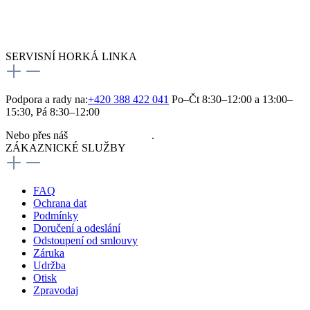
SERVISNÍ HORKÁ LINKA
Podpora a rady na:
+420 388 422 041
Po–Čt 8:30–12:00 a 13:00–
15:30, Pá 8:30–12:00
Nebo přes náš
kontaktní formulář
.
ZÁKAZNICKÉ SLUŽBY
FAQ
Ochrana dat
Podmínky
Doručení a odeslání
Odstoupení od smlouvy
Záruka
Udržba
Otisk
Zpravodaj