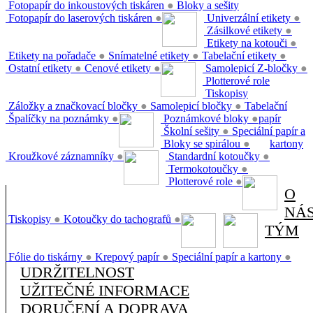
Fotopapír do inkoustových tiskáren
●
Bloky a sešity
Fotopapír do laserových tiskáren
●
Univerzální etikety
●
Zásilkové etikety
●
Etikety na kotouči
●
Etikety na pořadače
●
Snímatelné etikety
●
Tabelační etikety
●
Ostatní etikety
●
Cenové etikety
●
Samolepicí Z-bločky
●
Plotterové role
Tiskopisy
Záložky a značkovací bločky
●
Samolepicí bločky
●
Tabelační
Špalíčky na poznámky
●
Poznámkové bloky
●
papír
Školní sešity
●
Speciální papír a
Bloky se spirálou
●
kartony
Kroužkové záznamníky
●
Standardní kotoučky
●
Termokotoučky
●
Plotterové role
●
O
NÁ
Tiskopisy
●
Kotoučky do tachografů
●
TÝM
Fólie do tiskárny
●
Krepový papír
●
Speciální papír a kartony
●
UDRŽITELNOST
UŽITEČNÉ INFORMACE
DORUČENÍ A DOPRAVA