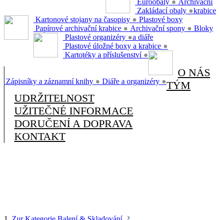
Euroobaly
●
Archivační
Zakládací obaly
●
krabice
Kartonové stojany na časopisy
●
Plastové boxy
Papírové archivační krabice
●
Archivační spony
●
Bloky
Plastové organizéry
●
a diáře
Plastové úložné boxy a krabice
●
Kartotéky a příslušenství
●
O NÁS
Zápisníky a záznamní knihy
●
Diáře a organizéry
●
TÝM
UDRŽITELNOST
UŽITEČNÉ INFORMACE
DORUČENÍ A DOPRAVA
KONTAKT
1.
Zur Kategorie Balení & Skladování