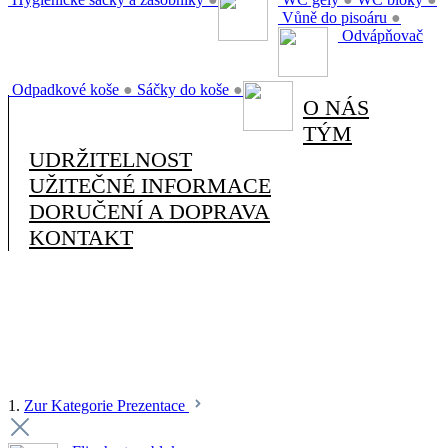
Vůně do pisoáru
●
Odvápňovač
Odpadkové koše
●
Sáčky do koše
●
O NÁS
TÝM
UDRŽITELNOST
UŽITEČNÉ INFORMACE
DORUČENÍ A DOPRAVA
KONTAKT
1.
Zur Kategorie Prezentace