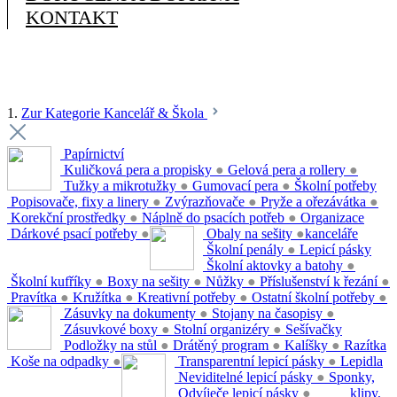
KONTAKT
1.
Zur Kategorie Kancelář & Škola
Papírnictví
Kuličková pera a propisky
●
Gelová pera a rollery
●
Tužky a mikrotužky
●
Gumovací pera
●
Školní potřeby
Popisovače, fixy a linery
●
Zvýrazňovače
●
Pryže a ořezávátka
●
Korekční prostředky
●
Náplně do psacích potřeb
●
Organizace
Dárkové psací potřeby
●
Obaly na sešity
●
kanceláře
Školní penály
●
Lepicí pásky
Školní aktovky a batohy
●
Školní kufříky
●
Boxy na sešity
●
Nůžky
●
Příslušenství k řezání
●
Pravítka
●
Kružítka
●
Kreativní potřeby
●
Ostatní školní potřeby
●
Zásuvky na dokumenty
●
Stojany na časopisy
●
Zásuvkové boxy
●
Stolní organizéry
●
Sešívačky
Podložky na stůl
●
Drátěný program
●
Kalíšky
●
Razítka
Koše na odpadky
●
Transparentní lepicí pásky
●
Lepidla
Neviditelné lepicí pásky
●
Sponky,
Odvíječe lepicí pásky
●
klipy,