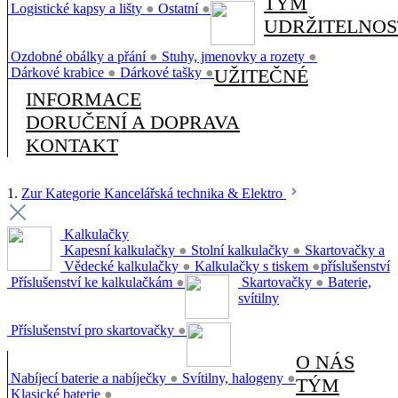
TÝM
Logistické kapsy a lišty
●
Ostatní
●
UDRŽITELNOS
Ozdobné obálky a přání
●
Stuhy, jmenovky a rozety
●
Dárkové krabice
●
Dárkové tašky
●
UŽITEČNÉ
INFORMACE
DORUČENÍ A DOPRAVA
KONTAKT
1.
Zur Kategorie Kancelářská technika & Elektro
Kalkulačky
Kapesní kalkulačky
●
Stolní kalkulačky
●
Skartovačky a
Vědecké kalkulačky
●
Kalkulačky s tiskem
●
příslušenství
Příslušenství ke kalkulačkám
●
Skartovačky
●
Baterie,
svítilny
Příslušenství pro skartovačky
●
O NÁS
Nabíjecí baterie a nabíječky
●
Svítilny, halogeny
●
TÝM
Klasické baterie
●