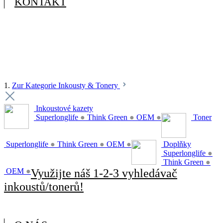
KONTAKT
1.
Zur Kategorie Inkousty & Tonery
Inkoustové kazety
Superlonglife
●
Think Green
●
OEM
●
Toner
Superlonglife
●
Think Green
●
OEM
●
Doplňky
Superlonglife
●
Think Green
●
OEM
●
Využijte náš 1-2-3 vyhledávač
inkoustů/tonerů!