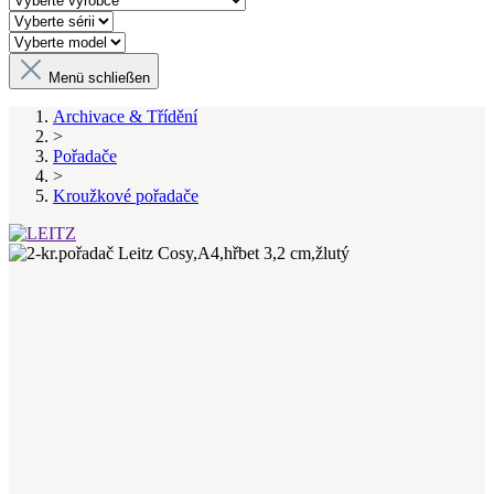
Menü schließen
Archivace & Třídění
>
Pořadače
>
Kroužkové pořadače