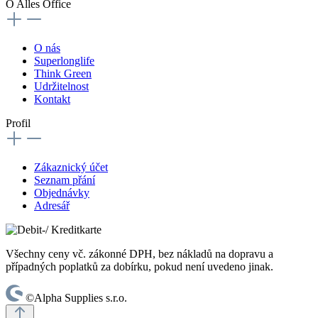
O Alles Office
O nás
Superlonglife
Think Green
Udržitelnost
Kontakt
Profil
Zákaznický účet
Seznam přání
Objednávky
Adresář
Všechny ceny vč. zákonné DPH, bez nákladů na dopravu a
případných poplatků za dobírku, pokud není uvedeno jinak.
©Alpha Supplies s.r.o.