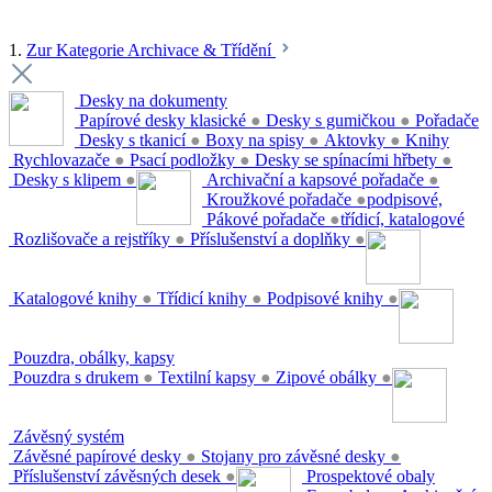
1.
Zur Kategorie Archivace & Třídění
Desky na dokumenty
Papírové desky klasické
●
Desky s gumičkou
●
Pořadače
Desky s tkanicí
●
Boxy na spisy
●
Aktovky
●
Knihy
Rychlovazače
●
Psací podložky
●
Desky se spínacími hřbety
●
Desky s klipem
●
Archivační a kapsové pořadače
●
Kroužkové pořadače
●
podpisové,
Pákové pořadače
●
třídicí, katalogové
Rozlišovače a rejstříky
●
Příslušenství a doplňky
●
Katalogové knihy
●
Třídicí knihy
●
Podpisové knihy
●
Pouzdra, obálky, kapsy
Pouzdra s drukem
●
Textilní kapsy
●
Zipové obálky
●
Závěsný systém
Závěsné papírové desky
●
Stojany pro závěsné desky
●
Příslušenství závěsných desek
●
Prospektové obaly