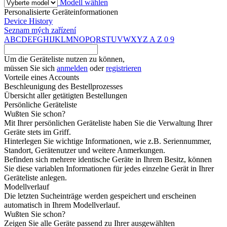
Modell wählen
Personalisierte Geräteinformationen
Device History
Seznam mých zařízení
A
B
C
D
E
F
G
H
I
J
K
L
M
N
O
P
Q
R
S
T
U
V
W
X
Y
Z
A
Z
0
9
Um die Geräteliste nutzen zu können,
müssen Sie sich
anmelden
oder
registrieren
Vorteile eines Accounts
Beschleunigung des Bestellprozesses
Übersicht aller getätigten Bestellungen
Persönliche Geräteliste
Wußten Sie schon?
Mit Ihrer persönlichen Geräteliste haben Sie die Verwaltung Ihrer
Geräte stets im Griff.
Hinterlegen Sie wichtige Informationen, wie z.B. Seriennummer,
Standort, Gerätenutzer und weitere Anmerkungen.
Befinden sich mehrere identische Geräte in Ihrem Besitz, können
Sie diese variablen Informationen für jedes einzelne Gerät in Ihrer
Geräteliste anlegen.
Modellverlauf
Die letzten Sucheinträge werden gespeichert und erscheinen
automatisch in Ihrem Modellverlauf.
Wußten Sie schon?
Zeigen Sie alle Geräte passend zu Ihrer ausgewählten