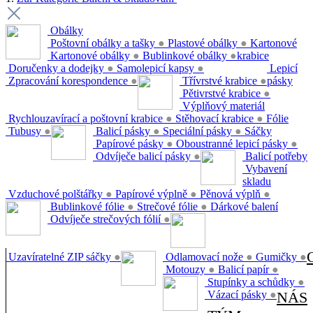
Obálky
Poštovní obálky a tašky
●
Plastové obálky
●
Kartonové
Kartonové obálky
●
Bublinkové obálky
●
krabice
Doručenky a dodejky
●
Samolepicí kapsy
●
Lepicí
Zpracování korespondence
●
Třívrstvé krabice
●
pásky
Pětivrstvé krabice
●
Výplňový materiál
Rychlouzavírací a poštovní krabice
●
Stěhovací krabice
●
Fólie
Tubusy
●
Balicí pásky
●
Speciální pásky
●
Sáčky
Papírové pásky
●
Oboustranné lepicí pásky
●
Odvíječe balicí pásky
●
Balicí potřeby
Vybavení
skladu
Vzduchové polštářky
●
Papírové výplně
●
Pěnová výplň
●
Bublinkové fólie
●
Strečové fólie
●
Dárkové balení
Odvíječe strečových fólií
●
Uzavíratelné ZIP sáčky
●
Odlamovací nože
●
Gumičky
●
Motouzy
●
Balicí papír
●
Stupínky a schůdky
●
Vázací pásky
●
NÁS