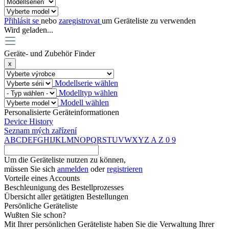
Přihlásit se
nebo
zaregistrovat
um Geräteliste zu verwenden
Wird geladen...
Geräte- und Zubehör Finder
x
Modellserie wählen
Modelltyp wählen
Modell wählen
Personalisierte Geräteinformationen
Device History
Seznam mých zařízení
A
B
C
D
E
F
G
H
I
J
K
L
M
N
O
P
Q
R
S
T
U
V
W
X
Y
Z
A
Z
0
9
Um die Geräteliste nutzen zu können,
müssen Sie sich
anmelden
oder
registrieren
Vorteile eines Accounts
Beschleunigung des Bestellprozesses
Übersicht aller getätigten Bestellungen
Persönliche Geräteliste
Wußten Sie schon?
Mit Ihrer persönlichen Geräteliste haben Sie die Verwaltung Ihrer