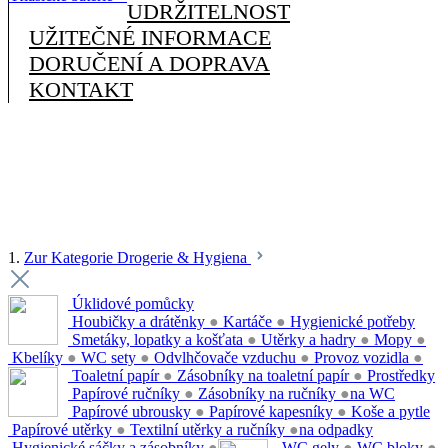
UDRŽITELNOST
UŽITEČNÉ INFORMACE
DORUČENÍ A DOPRAVA
KONTAKT
1.
Zur Kategorie Drogerie & Hygiena
Úklidové pomůcky
Houbičky a drátěnky
●
Kartáče
●
Hygienické potřeby
Smetáky, lopatky a košťata
●
Utěrky a hadry
●
Mopy
●
Kbelíky
●
WC sety
●
Odvlhčovače vzduchu
●
Provoz vozidla
●
Toaletní papír
●
Zásobníky na toaletní papír
●
Prostředky
Papírové ručníky
●
Zásobníky na ručníky
●
na WC
Papírové ubrousky
●
Papírové kapesníky
●
Koše a pytle
Papírové utěrky
●
Textilní utěrky a ručníky
●
na odpadky
Hygienické sáčky a zásobníky
●
WC gely
●
WC bloky
●