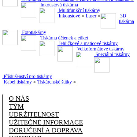
Inkoustová tiskárna
Multifunkční tiskárny
Inkoustové
●
Laser
●
3D
tiskárna
Fototiskárny
Tiskárna účtenek a etiket
Jehličkové a maticové tiskárny
Velkoformátové tiskárny
Speciální tiskárny
Příslušenství pro tiskárny
Kabel tiskárny
●
Tiskárenské štítky
●
O NÁS
TÝM
UDRŽITELNOST
UŽITEČNÉ INFORMACE
DORUČENÍ A DOPRAVA