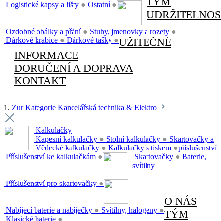
TÝM
Logistické kapsy a lišty
●
Ostatní
●
UDRŽITELNOS
Ozdobné obálky a přání
●
Stuhy, jmenovky a rozety
●
Dárkové krabice
●
Dárkové tašky
●
UŽITEČNÉ
INFORMACE
DORUČENÍ A DOPRAVA
KONTAKT
1.
Zur Kategorie Kancelářská technika & Elektro
Kalkulačky
Kapesní kalkulačky
●
Stolní kalkulačky
●
Skartovačky a
Vědecké kalkulačky
●
Kalkulačky s tiskem
●
příslušenství
Příslušenství ke kalkulačkám
●
Skartovačky
●
Baterie,
svítilny
Příslušenství pro skartovačky
●
O NÁS
Nabíjecí baterie a nabíječky
●
Svítilny, halogeny
●
TÝM
Klasické baterie
●