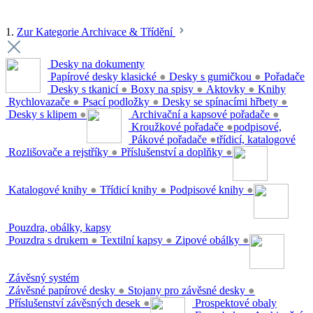
1.
Zur Kategorie Archivace & Třídění
Desky na dokumenty
Papírové desky klasické
●
Desky s gumičkou
●
Pořadače
Desky s tkanicí
●
Boxy na spisy
●
Aktovky
●
Knihy
Rychlovazače
●
Psací podložky
●
Desky se spínacími hřbety
●
Desky s klipem
●
Archivační a kapsové pořadače
●
Kroužkové pořadače
●
podpisové,
Pákové pořadače
●
třídicí, katalogové
Rozlišovače a rejstříky
●
Příslušenství a doplňky
●
Katalogové knihy
●
Třídicí knihy
●
Podpisové knihy
●
Pouzdra, obálky, kapsy
Pouzdra s drukem
●
Textilní kapsy
●
Zipové obálky
●
Závěsný systém
Závěsné papírové desky
●
Stojany pro závěsné desky
●
Příslušenství závěsných desek
●
Prospektové obaly