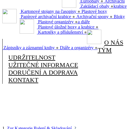
Euroobaly
●
Archivační
Zakládací obaly
●
krabice
Kartonové stojany na časopisy
●
Plastové boxy
Papírové archivační krabice
●
Archivační spony
●
Bloky
Plastové organizéry
●
a diáře
Plastové úložné boxy a krabice
●
Kartotéky a příslušenství
●
O NÁS
Zápisníky a záznamní knihy
●
Diáře a organizéry
●
TÝM
UDRŽITELNOST
UŽITEČNÉ INFORMACE
DORUČENÍ A DOPRAVA
KONTAKT
1.
Zur Kategorie Balení & Skladování