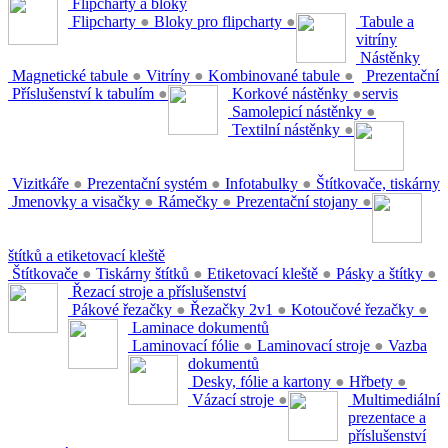
Flipcharty a bloky
Flipcharty
●
Bloky pro flipcharty
●
Tabule a
vitríny
Nástěnky
Magnetické tabule
●
Vitríny
●
Kombinované tabule
●
Prezentační
Příslušenství k tabulím
●
Korkové nástěnky
●
servis
Samolepicí nástěnky
●
Textilní nástěnky
●
Vizitkáře
●
Prezentační systém
●
Infotabulky
●
Štítkovače, tiskárny
Jmenovky a visačky
●
Rámečky
●
Prezentační stojany
●
štítků a etiketovací kleště
Štítkovače
●
Tiskárny štítků
●
Etiketovací kleště
●
Pásky a štítky
●
Řezací stroje a příslušenství
Pákové řezačky
●
Řezačky 2v1
●
Kotoučové řezačky
●
Laminace dokumentů
Laminovací fólie
●
Laminovací stroje
●
Vazba
dokumentů
Desky, fólie a kartony
●
Hřbety
●
Vázací stroje
●
Multimediální
prezentace a
příslušenství