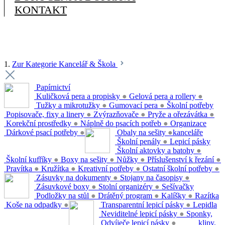
KONTAKT
1.
Zur Kategorie Kancelář & Škola
Papírnictví
Kuličková pera a propisky
●
Gelová pera a rollery
●
Tužky a mikrotužky
●
Gumovací pera
●
Školní potřeby
Popisovače, fixy a linery
●
Zvýrazňovače
●
Pryže a ořezávátka
●
Korekční prostředky
●
Náplně do psacích potřeb
●
Organizace
Dárkové psací potřeby
●
Obaly na sešity
●
kanceláře
Školní penály
●
Lepicí pásky
Školní aktovky a batohy
●
Školní kufříky
●
Boxy na sešity
●
Nůžky
●
Příslušenství k řezání
●
Pravítka
●
Kružítka
●
Kreativní potřeby
●
Ostatní školní potřeby
●
Zásuvky na dokumenty
●
Stojany na časopisy
●
Zásuvkové boxy
●
Stolní organizéry
●
Sešívačky
Podložky na stůl
●
Drátěný program
●
Kalíšky
●
Razítka
Koše na odpadky
●
Transparentní lepicí pásky
●
Lepidla
Neviditelné lepicí pásky
●
Sponky,
Odvíječe lepicí pásky
●
klipy,