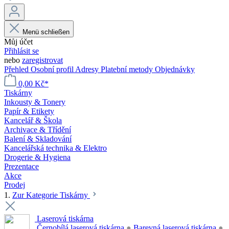
Menü schließen
Můj účet
Přihlásit se
nebo
zaregistrovat
Přehled
Osobní profil
Adresy
Platební metody
Objednávky
0,00 Kč*
Tiskárny
Inkousty & Tonery
Papír & Etikety
Kancelář & Škola
Archivace & Třídění
Balení & Skladování
Kancelářská technika & Elektro
Drogerie & Hygiena
Prezentace
Akce
Prodej
1.
Zur Kategorie Tiskárny
Laserová tiskárna
Černobílá laserová tiskárna
●
Barevná laserová tiskárna
●