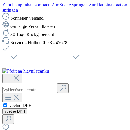
Zum Hauptinhalt springen
Zur Suche springen
Zur Hauptnavigation
springen
Schneller Versand
Günstige Versandkosten
30 Tage Rückgaberecht
Service - Hotline 0123 - 45678
Doprava zdarma od 1199 Kč bez DPH
Zabezpečené připojení SSL
Rychlé doručení
Podpora
Udržitelnost
Pracovní místa
včetně DPH
včetně DPH