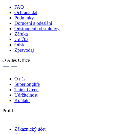
FAQ
Ochrana dat
Podmínky
Doručení a odeslání
Odstoupení od smlouvy
Záruka
Udržba
Otisk
Zpravodaj
O Alles Office
O nás
Superlonglife
Think Green
Udržitelnost
Kontakt
Profil
Zákaznický účet