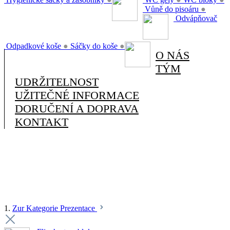
Vůně do pisoáru
●
Odvápňovač
Odpadkové koše
●
Sáčky do koše
●
O NÁS
TÝM
UDRŽITELNOST
UŽITEČNÉ INFORMACE
DORUČENÍ A DOPRAVA
KONTAKT
1.
Zur Kategorie Prezentace