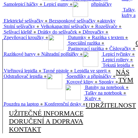
Samolepicí háčky
●
Lepicí gumy
●
připínáčky
Tašky,
kufry a
Elektrické sešívačky
●
Bezsponkové sešívačky
●
aktovky
Stolní sešívačky
●
Velkokapacitní sešívačky
●
Rozešívače
●
Sešívací kleště
●
Drátky do sešívaček
●
Děrovačky
●
Zpevňovací kroužky
●
Datumky
●
Razítka s textem
●
Speciální razítka
●
Paginovací razítka
●
Číslovačky
●
Razítkové barvy
●
Náhradní polštářky
●
Lepicí tyčinky
●
Lepicí rollery
●
Tekutá lepidla
●
Vteřinová lepidla
●
Tavné pistole
●
Lepidla ve spreji
●
NÁS
Odstraňovač lepidla
●
Špendlíky a připínáčky
●
TÝM
Kovové klipy
●
Sponky
●
Batohy na notebook
●
Tašky na notebook
●
Kufry
●
Pouzdra na laptop
●
Konferenční desky
●
UDRŽITELNOST
UŽITEČNÉ INFORMACE
DORUČENÍ A DOPRAVA
KONTAKT