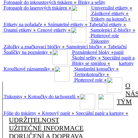
Fotopapír do inkoustových tiskáren
●
Bloky a sešity
Fotopapír do laserových tiskáren
●
Univerzální etikety
●
Zásilkové etikety
●
Etikety na kotouči
●
Etikety na pořadače
●
Snímatelné etikety
●
Tabelační etikety
●
Ostatní etikety
●
Cenové etikety
●
Samolepicí Z-bločky
●
Plotterové role
Tiskopisy
Záložky a značkovací bločky
●
Samolepicí bločky
●
Tabelační
Špalíčky na poznámky
●
Poznámkové bloky
●
papír
Školní sešity
●
Speciální papír a
Bloky se spirálou
●
kartony
Kroužkové záznamníky
●
Standardní kotoučky
●
Termokotoučky
●
Plotterové role
●
O
NÁ
Tiskopisy
●
Kotoučky do tachografů
●
TÝM
Fólie do tiskárny
●
Krepový papír
●
Speciální papír a kartony
●
UDRŽITELNOST
UŽITEČNÉ INFORMACE
DORUČENÍ A DOPRAVA