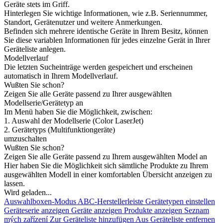
Geräte stets im Griff.
Hinterlegen Sie wichtige Informationen, wie z.B. Seriennummer,
Standort, Gerätenutzer und weitere Anmerkungen.
Befinden sich mehrere identische Geräte in Ihrem Besitz, können
Sie diese variablen Informationen für jedes einzelne Gerät in Ihrer
Geräteliste anlegen.
Modellverlauf
Die letzten Sucheinträge werden gespeichert und erscheinen
automatisch in Ihrem Modellverlauf.
Wußten Sie schon?
Zeigen Sie alle Geräte passend zu Ihrer ausgewählten
Modellserie/Gerätetyp an
Im Menü haben Sie die Möglichkeit, zwischen:
1. Auswahl der Modellserie (Color LaserJet)
2. Gerätetyps (Multifunktiongeräte)
umzuschalten
Wußten Sie schon?
Zeigen Sie alle Geräte passend zu Ihrem ausgewählten Model an
Hier haben Sie die Möglichkeit sich sämtliche Produkte zu Ihrem
ausgewählten Modell in einer komfortablen Übersicht anzeigen zu
lassen.
Wird geladen...
Auswahlboxen-Modus
ABC-Herstellerleiste
Gerätetypen einstellen
Geräteserie anzeigen
Geräte anzeigen
Produkte anzeigen
Seznam
mých zařízení
Zur Geräteliste hinzufügen
Aus Geräteliste entfernen