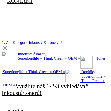
KONTAKT
1.
Zur Kategorie Inkousty & Tonery
Inkoustové kazety
Superlonglife
●
Think Green
●
OEM
●
Toner
Superlonglife
●
Think Green
●
OEM
●
Doplňky
Superlonglife
●
Think Green
●
OEM
●
Využijte náš 1-2-3 vyhledávač
inkoustů/tonerů!