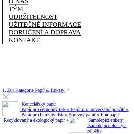
O NÁS
TÝM
UDRŽITELNOST
UŽITEČNÉ INFORMACE
DORUČENÍ A DOPRAVA
KONTAKT
1.
Zur Kategorie Papír & Etikety
Kancelářský papír
Papír pro černobílý tisk
●
Papír pro univerzální použití
●
Papír pro barevný tisk
●
Barevný papír
●
Fotopapír
Recyklovaný a ekologický papír
●
Samolepicí etikety
Samolepicí bločky a
záložky